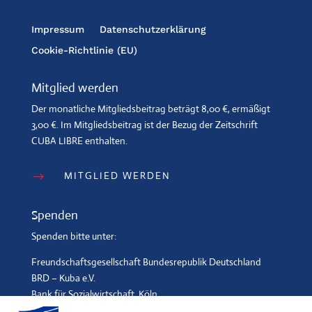
Impressum
Datenschutzerklärung
Cookie-Richtlinie (EU)
Mitglied werden
Der monatliche Mitgliedsbeitrag beträgt 8,00 €, ermäßigt
3,00 €. Im Mitgliedsbeitrag ist der Bezug der Zeitschrift
CUBA LIBRE enthalten.
MITGLIED WERDEN
$
Spenden
Spenden bitte unter:
Freundschaftsgesellschaft Bundesrepublik Deutschland
BRD – Kuba e.V.
Bank für Sozialwirtschaft, Köln
IBAN: DE96 3702 0500 0001 2369 00, BIC: BFSWDE33XXX