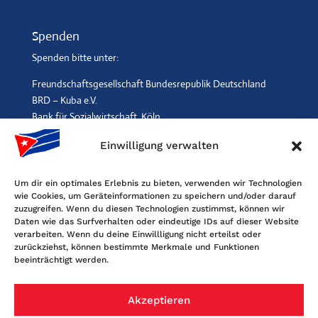
Spenden
Spenden bitte unter:
Freundschaftsgesellschaft Bundesrepublik Deutschland
BRD – Kuba e.V.
Bank für Sozialwirtschaft, Köln
IBAN: DE96 3702 0500 0001 2369 00, BIC: BFSWDE33XXX
Einwilligung verwalten
SPENDEN
$
Um dir ein optimales Erlebnis zu bieten, verwenden wir Technologien
wie Cookies, um Geräteinformationen zu speichern und/oder darauf
Kontakt
zuzugreifen. Wenn du diesen Technologien zustimmst, können wir
Daten wie das Surfverhalten oder eindeutige IDs auf dieser Website
Freundschaftsgesellschaft BRD-Kuba
verarbeiten. Wenn du deine Einwillligung nicht erteilst oder
Maybachstr. 159, 50670 Köln
zurückziehst, können bestimmte Merkmale und Funktionen
beeinträchtigt werden.
Tel. 0221-2405120, Fax 0221-6060080
E-Mail: info@fgbrdkuba.de
Akzeptieren