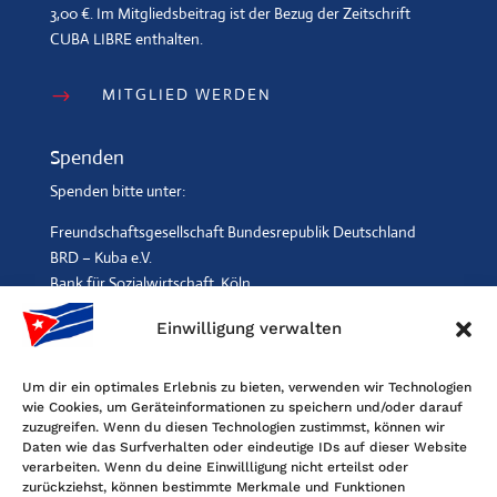
3,00 €. Im Mitgliedsbeitrag ist der Bezug der Zeitschrift
CUBA LIBRE enthalten.
MITGLIED WERDEN
$
Spenden
Spenden bitte unter:
Freundschaftsgesellschaft Bundesrepublik Deutschland
BRD – Kuba e.V.
Bank für Sozialwirtschaft, Köln
IBAN: DE96 3702 0500 0001 2369 00, BIC: BFSWDE33XXX
Einwilligung verwalten
SPENDEN
$
Um dir ein optimales Erlebnis zu bieten, verwenden wir Technologien
wie Cookies, um Geräteinformationen zu speichern und/oder darauf
Kontakt
zuzugreifen. Wenn du diesen Technologien zustimmst, können wir
Daten wie das Surfverhalten oder eindeutige IDs auf dieser Website
Freundschaftsgesellschaft BRD-Kuba
verarbeiten. Wenn du deine Einwillligung nicht erteilst oder
Maybachstr. 159, 50670 Köln
zurückziehst, können bestimmte Merkmale und Funktionen