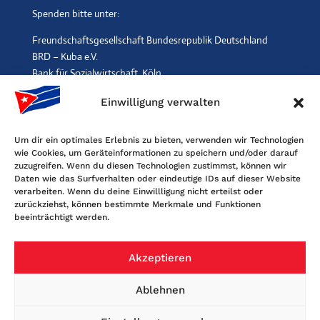
Spenden bitte unter:
Freundschaftsgesellschaft Bundesrepublik Deutschland
BRD – Kuba e.V.
Bank für Sozialwirtschaft, Köln
IBAN: DE96 3702 0500 0001 2369 00, BIC: BFSWDE33XXX
Einwilligung verwalten
SPENDEN
$
Um dir ein optimales Erlebnis zu bieten, verwenden wir Technologien
wie Cookies, um Geräteinformationen zu speichern und/oder darauf
Kontakt
zuzugreifen. Wenn du diesen Technologien zustimmst, können wir
Daten wie das Surfverhalten oder eindeutige IDs auf dieser Website
Freundschaftsgesellschaft BRD-Kuba
verarbeiten. Wenn du deine Einwillligung nicht erteilst oder
Maybachstr. 159, 50670 Köln
zurückziehst, können bestimmte Merkmale und Funktionen
beeinträchtigt werden.
Tel. 0221-2405120, Fax 0221-6060080
E-Mail: info@fgbrdkuba.de
Akzeptieren
Ablehnen