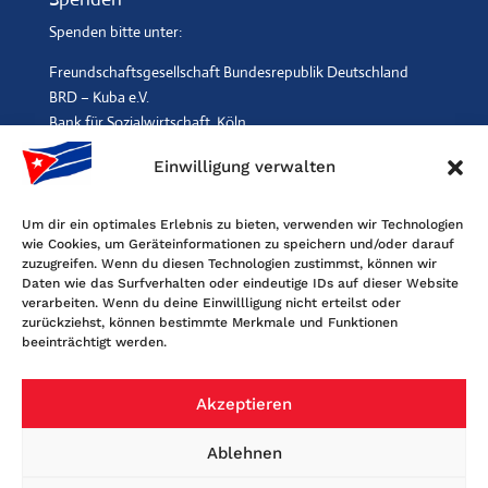
Spenden bitte unter:
Freundschaftsgesellschaft Bundesrepublik Deutschland
BRD – Kuba e.V.
Bank für Sozialwirtschaft, Köln
IBAN: DE96 3702 0500 0001 2369 00, BIC: BFSWDE33XXX
Einwilligung verwalten
SPENDEN
$
Um dir ein optimales Erlebnis zu bieten, verwenden wir Technologien
wie Cookies, um Geräteinformationen zu speichern und/oder darauf
Kontakt
zuzugreifen. Wenn du diesen Technologien zustimmst, können wir
Daten wie das Surfverhalten oder eindeutige IDs auf dieser Website
Freundschaftsgesellschaft BRD-Kuba
verarbeiten. Wenn du deine Einwillligung nicht erteilst oder
Maybachstr. 159, 50670 Köln
zurückziehst, können bestimmte Merkmale und Funktionen
beeinträchtigt werden.
Tel. 0221-2405120, Fax 0221-6060080
E-Mail: info@fgbrdkuba.de
Akzeptieren
Ablehnen