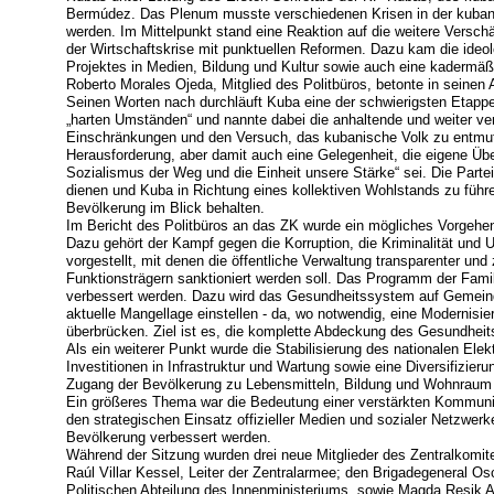
Bermúdez. Das Plenum musste verschiedenen Krisen in der kubani
werden. Im Mittelpunkt stand eine Reaktion auf die weitere Versc
der Wirtschaftskrise mit punktuellen Reformen. Dazu kam die ideo
Projektes in Medien, Bildung und Kultur sowie auch eine kadermäßi
Roberto Morales Ojeda, Mitglied des Politbüros, betonte in seinen
Seinen Worten nach durchläuft Kuba eine der schwierigsten Etapp
„harten Umständen“ und nannte dabei die anhaltende und weiter ve
Einschränkungen und den Versuch, das kubanische Volk zu entmuti
Herausforderung, aber damit auch eine Gelegenheit, die eigene Üb
Sozialismus der Weg und die Einheit unsere Stärke“ sei. Die Parte
dienen und Kuba in Richtung eines kollektiven Wohlstands zu füh
Bevölkerung im Blick behalten.
Im Bericht des Politbüros an das ZK wurde ein mögliches Vorgehen 
Dazu gehört der Kampf gegen die Korruption, die Kriminalität u
vorgestellt, mit denen die öffentliche Verwaltung transparenter u
Funktionsträgern sanktioniert werden soll. Das Programm der Famil
verbessert werden. Dazu wird das Gesundheitssystem auf Gemeinde
aktuelle Mangellage einstellen - da, wo notwendig, eine Modernisi
überbrücken. Ziel ist es, die komplette Abdeckung des Gesundheit
Als ein weiterer Punkt wurde die Stabilisierung des nationalen Elek
Investitionen in Infrastruktur und Wartung sowie eine Diversifizieru
Zugang der Bevölkerung zu Lebensmitteln, Bildung und Wohnraum 
Ein größeres Thema war die Bedeutung einer verstärkten Kommunik
den strategischen Einsatz offizieller Medien und sozialer Netzwerk
Bevölkerung verbessert werden.
Während der Sitzung wurden drei neue Mitglieder des Zentralkomi
Raúl Villar Kessel, Leiter der Zentralarmee; den Brigadegeneral Osc
Politischen Abteilung des Innenministeriums, sowie Magda Resik Ag