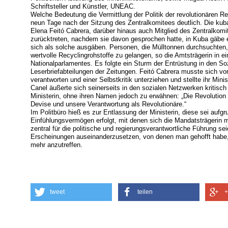
Schriftsteller und Künstler, UNEAC.
Welche Bedeutung die Vermittlung der Politik der revolutionären R
neun Tage nach der Sitzung des Zentralkomitees deutlich. Die kuba
Elena Feitó Cabrera, darüber hinaus auch Mitglied des Zentralkom
zurücktreten, nachdem sie davon gesprochen hatte, in Kuba gäbe e
sich als solche ausgäben. Personen, die Mülltonnen durchsuchten,
wertvolle Recyclingrohstoffe zu gelangen, so die Amtsträgerin in 
Nationalparlamentes. Es folgte ein Sturm der Entrüstung in den S
Leserbriefabteilungen der Zeitungen. Feitó Cabrera musste sich vo
verantworten und einer Selbstkritik unterziehen und stellte ihr Min
Canel äußerte sich seinerseits in den sozialen Netzwerken kritis
Ministerin, ohne ihren Namen jedoch zu erwähnen: „Die Revolution
Devise und unsere Verantwortung als Revolutionäre.“
Im Politbüro hieß es zur Entlassung der Ministerin, diese sei aufgr
Einfühlungsvermögen erfolgt, mit denen sich die Mandatsträgerin 
zentral für die politische und regierungsverantwortliche Führung sei
Erscheinungen auseinanderzusetzen, von denen man gehofft habe, 
mehr anzutreffen.
tweet
teilen