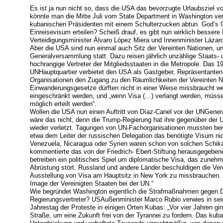
Es ist ja nun nicht so, dass die USA das bevorzugte Urlaubsziel 
könnte man die Mitte Juli vom State Department in Washington v
kubanischen Präsidenten mit einem Schulterzucken abtun. God‘s 
Einreisevisum erteilen? Scheiß drauf, es gibt nun wirklich besser
Verteidigungsminister Álvaro López Miera und Innenminister Lázar
Aber die USA sind nun einmal auch Sitz der Vereinten Nationen, un
Generalversammlung statt. Dazu reisen jährlich unzählige Staats-
hochrangige Vertreter der Mitgliedsstaaten in die Metropole. Das
UNHauptquartier verbietet den USA als Gastgeber, Repräsentanten
Organisationen den Zugang zu den Räumlichkeiten der Vereinten N
Einwanderungsgesetze dürften nicht in einer Weise missbraucht we
eingeschränkt werden, und „wenn Visa (…) verlangt werden, müsse
möglich erteilt werden“.
Wollen die USA nun einen Auftritt von Díaz-Canel vor der UNGen
wäre das nicht, denn die Trump-Regierung hat ihre gegenüber der
wieder verletzt. Tagungen von UN-Fachorganisationen mussten ber
etwa dem Leiter der russischen Delegation das benötigte Visum nich
Venezuela, Nicaragua oder Syrien waren schon von solchen Schika
kommentierte das von der Friedrich- Ebert-Stiftung herausgegebe
betreiben ein politisches Spiel um diplomatische Visa, das zunehme
Abrüstung stört. Russland und andere Länder beschuldigen die Vere
Ausstellung von Visa am Hauptsitz in New York zu missbrauchen.
Image der Vereinigten Staaten bei der UN.“
Wie begründet Washington eigentlich die Strafmaßnahmen gegen 
Regierungsvertreter? USAußenminister Marco Rubio verwies in sei
Jahrestag der Proteste in einigen Orten Kubas: „Vor vier Jahren gi
Straße, um eine Zukunft frei von der Tyrannei zu fordern. Das ku