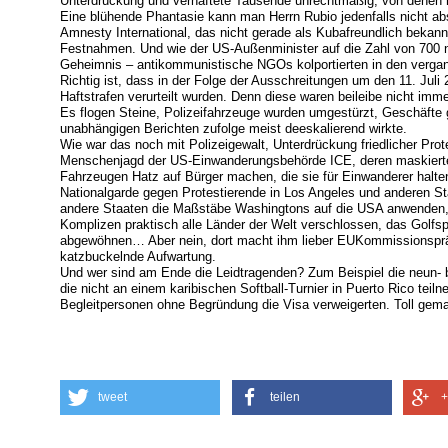
Unterdrückung und verhaftete Tausende unrechtmäßig, von denen meh
Eine blühende Phantasie kann man Herrn Rubio jedenfalls nicht a
Amnesty International, das nicht gerade als Kubafreundlich bekann
Festnahmen. Und wie der US-Außenminister auf die Zahl von 700 n
Geheimnis – antikommunistische NGOs kolportierten in den verga
Richtig ist, dass in der Folge der Ausschreitungen um den 11. Ju
Haftstrafen verurteilt wurden. Denn diese waren beileibe nicht immer 
Es flogen Steine, Polizeifahrzeuge wurden umgestürzt, Geschäfte 
unabhängigen Berichten zufolge meist deeskalierend wirkte.
Wie war das noch mit Polizeigewalt, Unterdrückung friedlicher Prote
Menschenjagd der US-Einwanderungsbehörde ICE, deren maskiert
Fahrzeugen Hatz auf Bürger machen, die sie für Einwanderer halte
Nationalgarde gegen Protestierende in Los Angeles und anderen S
andere Staaten die Maßstäbe Washingtons auf die USA anwenden,
Komplizen praktisch alle Länder der Welt verschlossen, das Golfsp
abgewöhnen… Aber nein, dort macht ihm lieber EUKommissionspräs
katzbuckelnde Aufwartung.
Und wer sind am Ende die Leidtragenden? Zum Beispiel die neun- 
die nicht an einem karibischen Softball-Turnier in Puerto Rico tei
Begleitpersonen ohne Begründung die Visa verweigerten. Toll gema
tweet
teilen