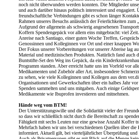
noch nicht überwunden werden konnten. Die Mitglieder unsere
und auch darüber hinaus politisch interessiert und engagiert.
freundschaftliche Verbindungen gibt es schon länger Kontakt
Rahmen unseres Besuchs anlässlich der Feierlichkeiten zum „
Aufgrund der allgemein als schwierig angesehenen Transport
Koffern Spendengepäck vor allem eins mitgebracht: viel Zei
Anreise nach Santiago, einer guten Woche Treffen, Gespräch
Genossinnen und Kolleginnen vor Ort und einer knappen Wo
Der Fokus unserer Vorbereitungen vor unserer Abreise lag a
Material und medizinischen Produkten. Natürlich fand auch d
Buntstifte-Set den Weg ins Gepäck, da ein Kinderkrankenhau
Programm standen. Aber erreicht hatte uns im Vorfeld vor all
Medikamenten und Zubehör aller Art, insbesondere Schmerzm
zu sehen, wie viele Kolleginnen und Kollegen aus dem ver.d
Organisationen und Gewerkschaften über ein halbes Jahr vor u
Spenden sammelten und uns mitgaben. Auch einige Geldspend
Medikamente wie Ibuprofen investieren und mitnehmen.
Hände weg vom BTM!
Der Unterstützungswille und die Solidarität vieler der Fre
so dass wir schließlich nicht durch die Bereitschaft zu spend
Fähigkeit mit sechs Leuten nur eine gewisse Anzahl Koffer tr
Mehrfach haben wir uns bei verschiedenen Quellen über die
informiert. Aktuell gilt, bei vierteljährlicher Überprüfung u
Auch als Privatpersonen gibt es mit Blick auf die Menge ke