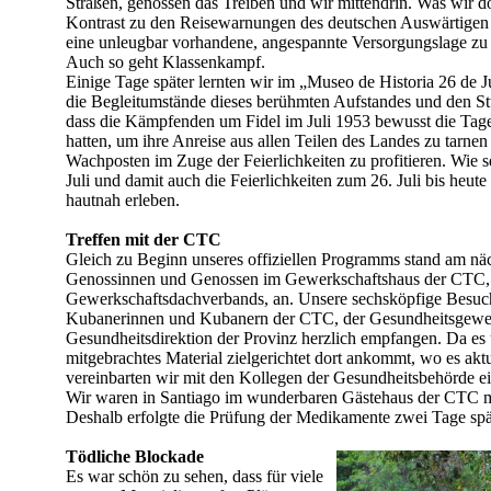
Straßen, genossen das Treiben und wir mittendrin. Was wir d
Kontrast zu den Reisewarnungen des deutschen Auswärtigen A
eine unleugbar vorhandene, angespannte Versorgungslage zu K
Auch so geht Klassenkampf.
Einige Tage später lernten wir im „Museo de Historia 26 de 
die Begleitumstände dieses berühmten Aufstandes und den S
dass die Kämpfenden um Fidel im Juli 1953 bewusst die Tage
hatten, um ihre Anreise aus allen Teilen des Landes zu tarn
Wachposten im Zuge der Feierlichkeiten zu profitieren. Wie s
Juli und damit auch die Feierlichkeiten zum 26. Juli bis heute
hautnah erleben.
Treffen mit der CTC
Gleich zu Beginn unseres offiziellen Programms stand am nä
Genossinnen und Genossen im Gewerkschaftshaus der CTC,
Gewerkschaftsdachverbands, an. Unsere sechsköpfige Besu
Kubanerinnen und Kubanern der CTC, der Gesundheitsgewe
Gesundheitsdirektion der Provinz herzlich empfangen. Da es 
mitgebrachtes Material zielgerichtet dort ankommt, wo es akt
vereinbarten wir mit den Kollegen der Gesundheitsbehörde ei
Wir waren in Santiago im wunderbaren Gästehaus der CTC mit
Deshalb erfolgte die Prüfung der Medikamente zwei Tage spät
Tödliche Blockade
Es war schön zu sehen, dass für viele