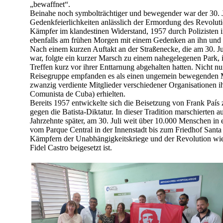
„bewaffnet“.
Beinahe noch symbolträchtiger und bewegender war der 30. J
Gedenkfeierlichkeiten anlässlich der Ermordung des Revoluti
Kämpfer im klandestinen Widerstand, 1957 durch Polizisten 
ebenfalls am frühen Morgen mit einem Gedenken an ihn und 
Nach einem kurzen Auftakt an der Straßenecke, die am 30. Ju
war, folgte ein kurzer Marsch zu einem nahegelegenen Park, 
Treffen kurz vor ihrer Enttarnung abgehalten hatten. Nicht n
Reisegruppe empfanden es als einen ungemein bewegenden
zwanzig verdiente Mitglieder verschiedener Organisationen ih
Comunista de Cuba) erhielten.
Bereits 1957 entwickelte sich die Beisetzung von Frank País
gegen die Batista-Diktatur. In dieser Tradition marschierten a
Jahrzehnte später, am 30. Juli weit über 10.000 Menschen in
vom Parque Central in der Innenstadt bis zum Friedhof Santa
Kämpfern der Unabhängigkeitskriege und der Revolution wi
Fidel Castro beigesetzt ist.