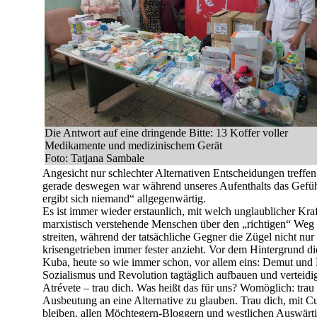
Die Antwort auf eine dringende Bitte: 13 Koffer voller
Medikamente und medizinischem Gerät
Foto: Tatjana Sambale
Angesicht nur schlechter Alternativen Entscheidungen treffe
gerade deswegen war während unseres Aufenthalts das Gefühl
ergibt sich niemand“ allgegenwärtig.
Es ist immer wieder erstaunlich, mit welch unglaublicher Kraft
marxistisch verstehende Menschen über den „richtigen“ Weg
streiten, während der tatsächliche Gegner die Zügel nicht nur 
krisengetrieben immer fester anzieht. Vor dem Hintergrund die
Kuba, heute so wie immer schon, vor allem eins: Demut und
Sozialismus und Revolution tagtäglich aufbauen und verteidig
Atrévete – trau dich. Was heißt das für uns? Womöglich: trau 
Ausbeutung an eine Alternative zu glauben. Trau dich, mit Cu
bleiben, allen Möchtegern-Bloggern und westlichen Auswärt