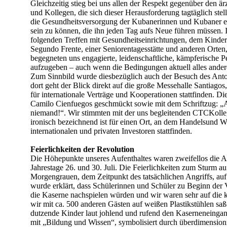
Gleichzeitig stieg bei uns allen der Respekt gegenüber den ä
und Kollegen, die sich dieser Herausforderung tagtäglich st
die Gesundheitsversorgung der Kubanerinnen und Kubaner ein
sein zu können, die ihn jeden Tag aufs Neue führen müssen. I
folgenden Treffen mit Gesundheitseinrichtungen, dem Kinder
Segundo Frente, einer Seniorentagesstätte und anderen Orten,
begegneten uns engagierte, leidenschaftliche, kämpferische Per
aufzugeben – auch wenn die Bedingungen aktuell alles andere
Zum Sinnbild wurde diesbezüglich auch der Besuch des Ant
dort geht der Blick direkt auf die große Messehalle Santiagos
für internationale Verträge und Kooperationen stattfinden. Die
Camilo Cienfuegos geschmückt sowie mit dem Schriftzug: „Aqu
niemand!“. Wir stimmten mit der uns begleitenden CTCKolleg
ironisch bezeichnend ist für einen Ort, an dem Handelsund W
internationalen und privaten Investoren stattfinden.
Feierlichkeiten der Revolution
Die Höhepunkte unseres Aufenthaltes waren zweifellos die Ak
Jahrestage 26. und 30. Juli. Die Feierlichkeiten zum Sturm 
Morgengrauen, dem Zeitpunkt des tatsächlichen Angriffs, auf
wurde erklärt, dass Schülerinnen und Schüler zu Beginn der V
die Kaserne nachspielen würden und wir waren sehr auf die
wir mit ca. 500 anderen Gästen auf weißen Plastikstühlen sa
dutzende Kinder laut johlend und rufend den Kaserneneingan
mit „Bildung und Wissen“, symbolisiert durch überdimensionie