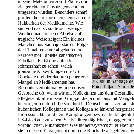
unserer Materialien sofort Pläne zum
zielgerichteten Einsatz gemacht und
umgesetzt wurden. Besonders scharf
prüften die kubanischen Genossen die
Haltbarkeit der Medikamente. Wie
sinnvoll das ist, sollte sich wenige
Wochen nach unserer Abreise auf
tragische Weise zeigen: Ein kleines
Mädchen aus Santiago starb in Folge
der Einnahme einer abgelaufenen
Paracetamol-Tablette kanadischen
Fabrikats. Es ist unglaublich
schmerzhaft zu sehen, welch
grausame Auswirkungen die US-
Blockade und der dadurch generierte
26. Juli in Santiage 
Mangel an Medikamenten hat.
Foto: Tatjana Sambale
Besonders emotional wurden unsere
Gespräche oft, wenn wir mit Kolleginnen aus dem Gesundhei
Pflegefachkräfte unserer Gruppe, die ja durchaus mit Mangel
hervorgerufen durch Personalnot in Deutschland – vertraut s
kubanischen Kolleginnen und Kollegen so hin-und hergerisse
Professionalität und dem Kampf gegen bewusst herbeigefüh
US-Blockade zu sehen. Sie bei ihrem täglichen, engagierte
vorbildlichen, kubanischen Gesundheitssystems zu erleben und
sie in diesem Engagement durch die Blockade ausgebremst we