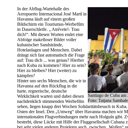
In der Abflug-Wartehalle des
Aeropuerto Internacional José Martí in
Havanna läuft auf einem großen
Bildschirm ein Tourismus-Werbefilm
in Dauerschleife. „ Atrévete!- Trau
dich!“. Mit diesen Worten endet eine
Abfolge makelloser Bilder voller
kubanischer Sandstrände,
Hotelanlagen und Menschen. Dabei
drängt sich fast automatisch die Frage
auf: Trau dich ... was genau? Hierher
nach Kuba zu kommen? Hier zu sein?
Hier zu bleiben? Hier (weiter) zu
kämpfen?
Hinter uns sechs Menschen, die wir in
Havanna auf den Rückflug in die
harte, regnerische, deutsche
Santiago de Cuba am 2
Wirklichkeit warten und dabei diesen
Foto: Tatjana Sambale
nachdenklich stimmenden Werbefilm
sehen, liegen knapp drei Wochen Solidaritätsbesuch in Kuba.
Osten der Insel. Den „Umweg“ über Havanna machen wir Mitt
internationalen Flugverbindungen mehr nach Holguín gibt. Z
bestrebt, diese Lücke mit Hilfe der Fluggesellschaft Cubana z
bei sehr vielen anderen Projekten auch, zwischen „Wollen“ un