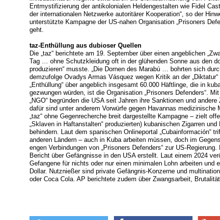
Entmystifizierung der antikolonialen Heldengestalten wie Fidel Ca
der internationalen Netzwerke autoritärer Kooperation“, so der Hin
unterstützte Kampagne der US-nahen Organisation „Prisoners Defend
geht.
taz-Enthüllung aus dubioser Quellen
Die „taz“ berichtete am 19. September über einen angeblichen „Zw
Tag … ohne Schutzkleidung oft in der glühenden Sonne aus den d
produzieren“ musste. „Die Dornen des Marabú … bohrten sich durc
demzufolge Ovadys Armas Vásquez wegen Kritik an der „Diktatur“ g
„Enthüllung“ über angeblich insgesamt 60.000 Häftlinge, die in ku
gezwungen würden, ist die Organisation „Prisoners Defenders“. Mit
„NGO“ begründen die USA seit Jahren ihre Sanktionen und ande
dafür sind unter anderem Vorwürfe gegen Havannas medizinische Mi
„taz“ ohne Gegenrecherche breit dargestellte Kampagne – zielt off
„Sklaven in Haftanstalten“ produzierten) kubanischen Zigarren und
behindern. Laut dem spanischen Onlineportal „Cubainformación“ triff
anderen Ländern – auch in Kuba arbeiten müssen, doch im Gegensat
engen Verbindungen von „Prisoners Defenders“ zur US-Regierung. 
Bericht über Gefängnisse in den USA erstellt. Laut einem 2024 ver
Gefangene für nichts oder nur einen minimalen Lohn arbeiten und er
Dollar. Nutznießer sind private Gefängnis-Konzerne und multinat
oder Coca Cola. AP berichtete zudem über Zwangsarbeit, Brutalit