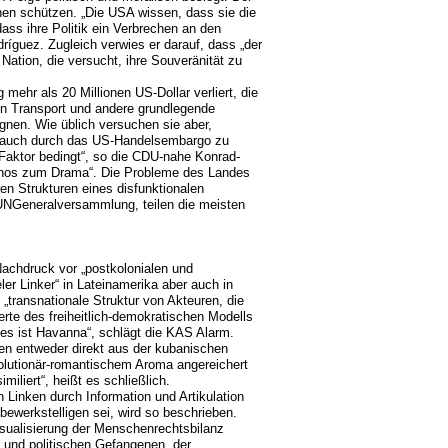
nen schützen. „Die USA wissen, dass sie die
ass ihre Politik ein Verbrechen an den
ríguez. Zugleich verwies er darauf, dass „der
Nation, die versucht, ihre Souveränität zu
mehr als 20 Millionen US-Dollar verliert, die
en Transport und andere grundlegende
gnen. Wie üblich versuchen sie aber,
g auch durch das US-Handelsembargo zu
 Faktor bedingt“, so die CDU-nahe Konrad-
ythos zum Drama“. Die Probleme des Landes
ren Strukturen eines disfunktionalen
UNGeneralversammlung, teilen die meisten
Nachdruck vor „postkolonialen und
ler Linker“ in Lateinamerika aber auch in
 „transnationale Struktur von Akteuren, die
rte des freiheitlich-demokratischen Modells
es ist Havanna“, schlägt die KAS Alarm.
men entweder direkt aus der kubanischen
volutionär-romantischem Aroma angereichert
liert“, heißt es schließlich.
n Linken durch Information und Artikulation
bewerkstelligen sei, wird so beschrieben.
Visualisierung der Menschenrechtsbilanz
 und politischen Gefangenen, der