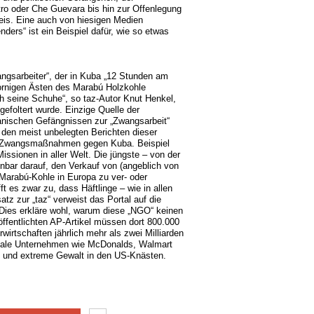
stro oder Che Guevara bis hin zur Offenlegung
weis. Eine auch von hiesigen Medien
ers“ ist ein Beispiel dafür, wie so etwas
angsarbeiter“, der in Kuba „12 Stunden am
ornigen Ästen des Marabú Holzkohle
h seine Schuhe“, so taz-Autor Knut Henkel,
efoltert wurde. Einzige Quelle der
banischen Gefängnissen zur „Zwangsarbeit“
 den meist unbelegten Berichten dieser
re Zwangsmaßnahmen gegen Kuba. Beispiel
ssionen in aller Welt. Die jüngste – von der
enbar darauf, den Verkauf von (angeblich von
 Marabú-Kohle in Europa zu ver- oder
t es zwar zu, dass Häftlinge – wie in allen
z zur „taz“ verweist das Portal auf die
Dies erkläre wohl, warum diese „NGO“ keinen
öffentlichten AP-Artikel müssen dort 800.000
wirtschaften jährlich mehr als zwei Milliarden
ionale Unternehmen wie McDonalds, Walmart
ät und extreme Gewalt in den US-Knästen.