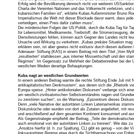
Erfolg wird die Bevölkerung dennoch nicht vor weiteren USSanktio
Charta der Vereinten Nationen und das Völkerrecht verletzen, und d
kubanischen Familien ist“, erklärte Kubas Außenminister Bruno Rod
Imperialismus die Welt mit dieser Blockade davor warnt, dass jede 
verteidigen, einen Preis dafür zahlen muss“.
Die mörderischen Folgen der US-Politik, durch die Kuba Tag für Tag 
für Lebensmittel, Medikamente, Treibstoff, die Stromerzeugung, d
Dienstleistungen fehlen, können auch Gegner des Landes nicht leu
Ursache und Wirkung zu verkehren. „Kubas prekäre Situation ma
erklären sein, ist aber gewiss nicht exklusiv durch diesen äußeren
Adenauer- Stiftung (KAS) in einem Beitrag mit dem Titel „Vom M
„resultierten“ stattdessen „aus interner Misswirtschaft und den star
Regimes“. Im Gegensatz zur Mehrheit der Debattenredner bei der 
westlichen Medien derartige Behauptungen.
Kuba nagt an westlichen Grundwerten
In einem anderen Beitrag warnte die rechte Stiftung Ende Juli mit 
antikapitalistischen Denkmustern“, aus denen sich die „Rhetorik vie
Europa speise. „Hinter antikolonialen Diskursen“ verberge sich eine
am westlich-zivilisatorischen Selbstverständnis nagen und Grundwe
zu zerstören suchen“, so die Warnung. „Epizentrum dieses Diskurs
Denn „viele Narrative der autoritären Linken Lateinamerikas stam
Diskursküche oder wurden von dort als Zutaten angeliefert, mit re
und anschließend auf dem gesamten Kontinent konsumiert und assimi
Als Gegenstrategie empfiehlt der Beitrag, „Teile der demokratische
auch emotional von der autoritären Linken zu trennen“. Wie das zu 
„Ansätze hierfür (d. h. zur Spaltung, CL) gibt es genug – von der 
linksautoritärer Regime etwa durch die Sichtbarmachung von Folter