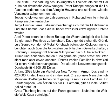
Eine erste Einschätzung des US-Angriffs auf Venezuela nimmt Cars
Kuba hat drastische Auswirkungen. Peter Knappe analysiert die La
Fausten berichtet aus dem Alltag in Havanna und schildert, wie di
Venezuela aufgenommen hat.
Tobias Kriele war um die Jahreswende in Kuba und konnte miterle
Kämpferischen entwickelt.
Jorge Enrique Jerez Belisario beschäftigt sich mit der Multidimen
und stellt heraus, dass die Kubaner trotz ihrer erzwungenen Unterle
werden.
Abel Pietro betont in seinem Beitrag die Widerständigkeit des kub
Es gibt auch Positives zu berichten. Dazu gehört sicher die Gründu
Luis Sergio von der IG Metall Offebach betont die Rückbesinnung auf
berichten auch über die Aktivitäten der britischen Gewerkschafter,
Solidarity Campaign 23 Tonnen Milchpulver nach Kuba schickten.
Trump und Konsorten stellen Kuba gerne als „failed state“ dar. We
sieht man aber etwas anderes: Derzeit zahlen Familien in New Yor
für einen Kinderbetreuungsplatz. Der aktuelle Neuvermietungsprei
Durchschnitt 4.500 US-Dollar.
Anfang 2025 lebte ein Viertel der New Yorker in Armut. Das sind m
420.000 Kinder. Heute sind in New York City so viele Menschen obd
Millionen US-Bürger haben nicht genug Essen für ihre Familien. Ex
Berufsgruppen, von Ärzten bis hin zu Farmern, gibt es viele Selbst
„failed state“ ist.
Greta Thunberg hat es auf den Punkt gebracht: „Kuba hat die Welt ve
die Welt Kuba verteidigt.“