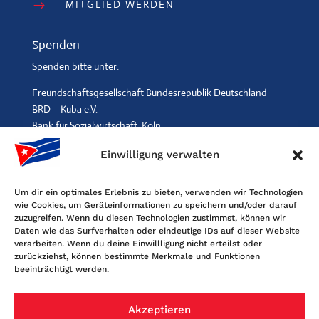
MITGLIED WERDEN
$
Spenden
Spenden bitte unter:
Freundschaftsgesellschaft Bundesrepublik Deutschland
BRD – Kuba e.V.
Bank für Sozialwirtschaft, Köln
IBAN: DE96 3702 0500 0001 2369 00, BIC: BFSWDE33XXX
Einwilligung verwalten
SPENDEN
$
Um dir ein optimales Erlebnis zu bieten, verwenden wir Technologien
wie Cookies, um Geräteinformationen zu speichern und/oder darauf
Kontakt
zuzugreifen. Wenn du diesen Technologien zustimmst, können wir
Daten wie das Surfverhalten oder eindeutige IDs auf dieser Website
Freundschaftsgesellschaft BRD-Kuba
verarbeiten. Wenn du deine Einwillligung nicht erteilst oder
Maybachstr. 159, 50670 Köln
zurückziehst, können bestimmte Merkmale und Funktionen
beeinträchtigt werden.
Tel. 0221-2405120, Fax 0221-6060080
E-Mail: info@fgbrdkuba.de
Akzeptieren