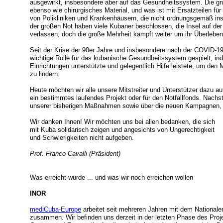
ausgewirkt, insbesondere aber auf das Gesundheitssystem. Die g
ebenso wie chirurgisches Material, und was ist mit Ersatzteilen fü
von Polikliniken und Krankenhäusern, die nicht ordnungsgemäß in
der großen Not haben viele Kubaner beschlossen, die Insel auf d
verlassen, doch die große Mehrheit kämpft weiter um ihr Überlebe
Seit der Krise der 90er Jahre und insbesondere nach der COVID-
wichtige Rolle für das kubanische Gesundheitssystem gespielt, i
Einrichtungen unterstützte und gelegentlich Hilfe leistete, um d
zu lindern.
Heute möchten wir alle unsere Mitstreiter und Unterstützer dazu auf
ein bestimmtes laufendes Projekt oder für den Notfallfonds. Nachs
unserer bisherigen Maßnahmen sowie über die neuen Kampagnen, di
Wir danken Ihnen! Wir möchten uns bei allen bedanken, die sich
mit Kuba solidarisch zeigen und angesichts von Ungerechtigkeit
und Schwierigkeiten nicht aufgeben.
Prof. Franco Cavalli (Präsident)
Was erreicht wurde ... und was wir noch erreichen wollen
INOR
mediCuba-Europe
arbeitet seit mehreren Jahren mit dem Nationalen
zusammen. Wir befinden uns derzeit in der letzten Phase des Proj