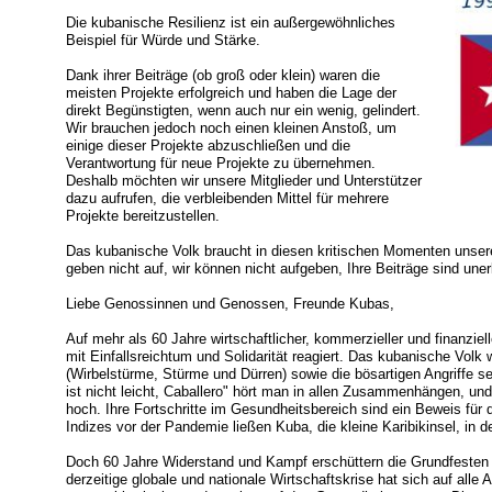
Die kubanische Resilienz ist ein außergewöhnliches
Beispiel für Würde und Stärke.
Dank ihrer Beiträge (ob groß oder klein) waren die
meisten Projekte erfolgreich und haben die Lage der
direkt Begünstigten, wenn auch nur ein wenig, gelindert.
Wir brauchen jedoch noch einen kleinen Anstoß, um
einige dieser Projekte abzuschließen und die
Verantwortung für neue Projekte zu übernehmen.
Deshalb möchten wir unsere Mitglieder und Unterstützer
dazu aufrufen, die verbleibenden Mittel für mehrere
Projekte bereitzustellen.
Das kubanische Volk braucht in diesen kritischen Momenten unsere
geben nicht auf, wir können nicht aufgeben, Ihre Beiträge sind uner
Liebe Genossinnen und Genossen, Freunde Kubas,
Auf mehr als 60 Jahre wirtschaftlicher, kommerzieller und finanziel
mit Einfallsreichtum und Solidarität reagiert. Das kubanische Volk
(Wirbelstürme, Stürme und Dürren) sowie die bösartigen Angriffe 
ist nicht leicht, Caballero" hört man in allen Zusammenhängen, un
hoch. Ihre Fortschritte im Gesundheitsbereich sind ein Beweis fü
Indizes vor der Pandemie ließen Kuba, die kleine Karibikinsel, in d
Doch 60 Jahre Widerstand und Kampf erschüttern die Grundfesten 
derzeitige globale und nationale Wirtschaftskrise hat sich auf all