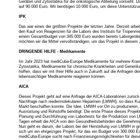
Geräten und Zytostatika für die onkologische Abteilung vorsieht. 
auf 90.000 Euro. Wir benötigen 10.000 Euro, um diese Unterstützun
IPK
Das war eines der größten Projekte der letzten Jahre. Derzeit arbei
den Kauf von Reagenzien für die Labors des Instituts für Tropenme
einem Gesamtbudget von 345.000 Euro wurden bereits Laborgeräte
möchten wir die Mittel vervollständigen, um das Projekt in diesem
DRINGENDE HILFE - Medikamente
Im Jahr 2023 hat mediCuba-Europe Medikamente für mehrere Krank
Zytostatika, Medikamente für chronische Krankheiten und Generika
hoffen, dass wir mit Ihrer Hilfe auch in Zukunft auf die Anfragen
lebenswichtiger Medikamente reagieren können.
AICA
Dieses Projekt geht auf eine Anfrage der AICA-Laboratorien zurüc
Nachfrage nach niedermolekularen Heparinen (LMWH), so dass Kuba
Markt beschaffen konnte. Die Idee, LMWH vor Ort zu produzieren, 
Ausrüstung und Rohstoffe benötigt. Die erste Phase dieses Projekts
Planung und Durchführung von Labortests für die Produktion von
Tagen erhielt die AICA von den Gesundheitsbehörden die Genehmig
Nun geht es darum, die Labors bei der Herstellung von LMWH in g
sich um ein ehrgeiziges Projekt, für das ein Budget von 300.000 Eu
mediCuba-Europe sucht nach Finanzierungsmöglichkeiten für dies