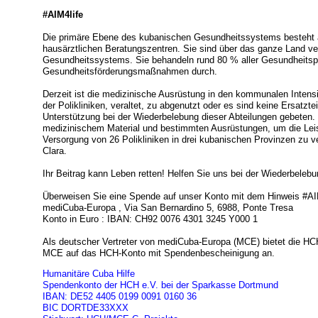
#AIM4life
Die primäre Ebene des kubanischen Gesundheitssystems besteht 
hausärztlichen Beratungszentren. Sie sind über das ganze Land ver
Gesundheitssystems. Sie behandeln rund 80 % aller Gesundheitspr
Gesundheitsförderungsmaßnahmen durch.
Derzeit ist die medizinische Ausrüstung in den kommunalen Intensi
der Polikliniken, veraltet, zu abgenutzt oder es sind keine Ersatz
Unterstützung bei der Wiederbelebung dieser Abteilungen gebeten
medizinischem Material und bestimmten Ausrüstungen, um die Lei
Versorgung von 26 Polikliniken in drei kubanischen Provinzen zu v
Clara.
Ihr Beitrag kann Leben retten! Helfen Sie uns bei der Wiederbelebun
Überweisen Sie eine Spende auf unser Konto mit dem Hinweis #AI
mediCuba-Europa , Via San Bernardino 5, 6988, Ponte Tresa
Konto in Euro : IBAN: CH92 0076 4301 3245 Y000 1
Als deutscher Vertreter von mediCuba-Europa (MCE) bietet die H
MCE auf das HCH-Konto mit Spendenbescheinigung an.
Humanitäre Cuba Hilfe
Spendenkonto der HCH e.V. bei der Sparkasse Dortmund
IBAN: DE52 4405 0199 0091 0160 36
BIC DORTDE33XXX