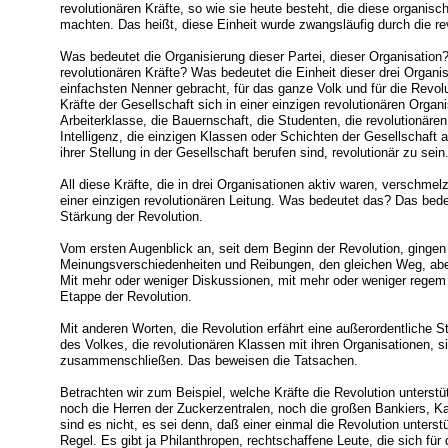
revolutionären Kräfte, so wie sie heute besteht, die diese organisc
machten. Das heißt, diese Einheit wurde zwangsläufig durch die r
Was bedeutet die Organisierung dieser Partei, dieser Organisation?
revolutionären Kräfte? Was bedeutet die Einheit dieser drei Organ
einfachsten Nenner gebracht, für das ganze Volk und für die Revolu
Kräfte der Gesellschaft sich in einer einzigen revolutionären Organi
Arbeiterklasse, die Bauernschaft, die Studenten, die revolutionär
Intelligenz, die einzigen Klassen oder Schichten der Gesellschaft 
ihrer Stellung in der Gesellschaft berufen sind, revolutionär zu sein
All diese Kräfte, die in drei Organisationen aktiv waren, verschmel
einer einzigen revolutionären Leitung. Was bedeutet das? Das bede
Stärkung der Revolution.
Vom ersten Augenblick an, seit dem Beginn der Revolution, gingen 
Meinungsverschiedenheiten und Reibungen, den gleichen Weg, abe
Mit mehr oder weniger Diskussionen, mit mehr oder weniger regem 
Etappe der Revolution.
Mit anderen Worten, die Revolution erfährt eine außerordentliche S
des Volkes, die revolutionären Klassen mit ihren Organisationen, s
zusammenschließen. Das beweisen die Tatsachen.
Betrachten wir zum Beispiel, welche Kräfte die Revolution unterst
noch die Herren der Zuckerzentralen, noch die großen Bankiers, K
sind es nicht, es sei denn, daß einer einmal die Revolution unter
Regel. Es gibt ja Philanthropen, rechtschaffene Leute, die sich für 