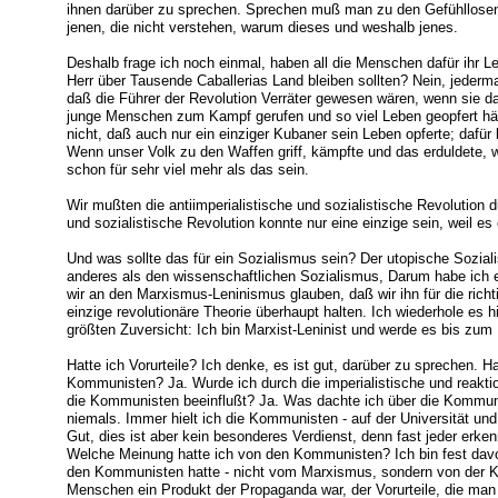
ihnen darüber zu sprechen. Sprechen muß man zu den Gefühllosen,
jenen, die nicht verstehen, warum dieses und weshalb jenes.
Deshalb frage ich noch einmal, haben all die Menschen dafür ihr 
Herr über Tausende Caballerias Land bleiben sollten? Nein, jederm
daß die Führer der Revolution Verräter gewesen wären, wenn sie daf
junge Menschen zum Kampf gerufen und so viel Leben geopfert hät
nicht, daß auch nur ein einziger Kubaner sein Leben opferte; dafür 
Wenn unser Volk zu den Waffen griff, kämpfte und das erduldete, 
schon für sehr viel mehr als das sein.
Wir mußten die antiimperialistische und sozialistische Revolution d
und sozialistische Revolution konnte nur eine einzige sein, weil es 
Und was sollte das für ein Sozialismus sein? Der utopische Sozial
anderes als den wissenschaftlichen Sozialismus, Darum habe ich eu
wir an den Marxismus-Leninismus glauben, daß wir ihn für die richti
einzige revolutionäre Theorie überhaupt halten. Ich wiederhole es h
größten Zuversicht: Ich bin Marxist-Leninist und werde es bis zum
Hatte ich Vorurteile? Ich denke, es ist gut, darüber zu sprechen. Ha
Kommunisten? Ja. Wurde ich durch die imperialistische und reakt
die Kommunisten beeinflußt? Ja. Was dachte ich über die Kommunis
niemals. Immer hielt ich die Kommunisten - auf der Universität und
Gut, dies ist aber kein besonderes Verdienst, denn fast jeder erkenn
Welche Meinung hatte ich von den Kommunisten? Ich bin fest davon
den Kommunisten hatte - nicht vom Marxismus, sondern von der Ko
Menschen ein Produkt der Propaganda war, der Vorurteile, die man 