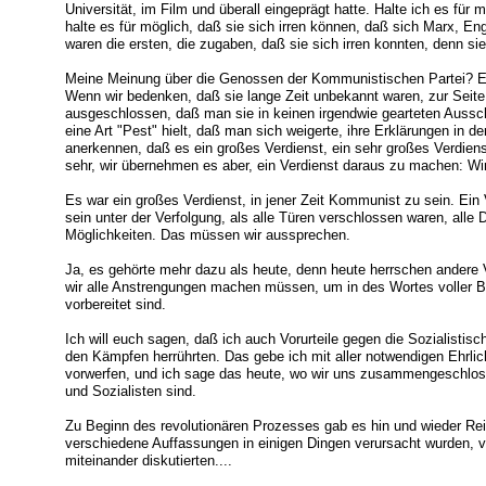
Universität, im Film und überall eingeprägt hatte. Halte ich es für 
halte es für möglich, daß sie sich irren können, daß sich Marx, Eng
waren die ersten, die zugaben, daß sie sich irren konnten, denn sie 
Meine Meinung über die Genossen der Kommunistischen Partei? Es i
Wenn wir bedenken, daß sie lange Zeit unbekannt waren, zur Seite
ausgeschlossen, daß man sie in keinen irgendwie gearteten Aussch
eine Art "Pest" hielt, daß man sich weigerte, ihre Erklärungen in d
anerkennen, daß es ein großes Verdienst, ein sehr großes Verdien
sehr, wir übernehmen es aber, ein Verdienst daraus zu machen: Wir
Es war ein großes Verdienst, in jener Zeit Kommunist zu sein. Ei
sein unter der Verfolgung, als alle Türen verschlossen waren, alle D
Möglichkeiten. Das müssen wir aussprechen.
Ja, es gehörte mehr dazu als heute, denn heute herrschen andere
wir alle Anstrengungen machen müssen, um in des Wortes voller Be
vorbereitet sind.
Ich will euch sagen, daß ich auch Vorurteile gegen die Sozialistisc
den Kämpfen herrührten. Das gebe ich mit aller notwendigen Ehrlichk
vorwerfen, und ich sage das heute, wo wir uns zusammengeschl
und Sozialisten sind.
Zu Beginn des revolutionären Prozesses gab es hin und wieder Rei
verschiedene Auffassungen in einigen Dingen verursacht wurden, vo
miteinander diskutierten....