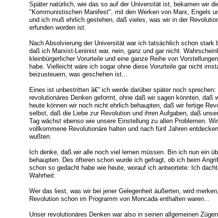
Später natürlich, wie das so auf der Universität ist, bekamen wir 
"Kommunistischen Manifest", mit den Werken von Marx, Engels und
und ich muß ehrlich gestehen, daß vieles, was wir in der Revoluti
erfunden worden ist.
Nach Absolvierung der Universität war ich tatsächlich schon stark b
daß ich Marxist-Leninist war, nein, ganz und gar nicht. Wahrscheinl
kleinbürgerlicher Vorurteile und eine ganze Reihe von Vorstellungen
habe. Vielleicht wäre ich sogar ohne diese Vorurteile gar nicht im
beizusteuern, was geschehen ist...
Eines ist unbestritten â€” ich werde darüber später noch sprechen:
revolutionäres Denken geformt, ohne daß wir sagen könnten, daß wi
heute können wir noch nicht ehrlich behaupten, daß wir fertige Rev
selbst, daß die Liebe zur Revolution und ihren Aufgaben, daß unse
Tag wächst ebenso wie unsere Einstellung zu allen Problemen. Wir 
vollkommene Revolutionäre halten und nach fünf Jahren entdecken,
wußten.
Ich denke, daß wir alle noch viel lernen müssen. Bin ich nun ein ü
behaupten. Des öfteren schon wurde ich gefragt, ob ich beim Angr
schon so gedacht habe wie heute, worauf ich antwortete: Ich dacht
Wahrheit.
Wer das liest, was wir bei jener Gelegenheit äußerten, wird merken
Revolution schon im Programm von Moncada enthalten waren...
Unser revolutionäres Denken war also in seinen allgemeinen Züge