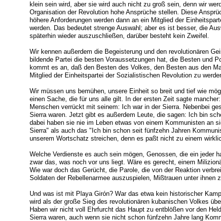
klein sein wird, aber sie wird auch nicht zu groß sein, denn wir wer
Organisation der Revolution hohe Ansprüche stellen. Diese Anspr
höhere Anforderungen werden dann an ein Mitglied der Einheitsparte
werden. Das bedeutet strenge Auswahl; aber es ist besser, die Aus
späterhin wieder auszuschließen, darüber besteht kein Zweifel.
Wir kennen außerdem die Begeisterung und den revolutionären Gei
bildende Partei die besten Voraussetzungen hat, die Besten und Pos
kommt es an, daß den Besten des Volkes, den Besten aus den Mass
Mitglied der Einheitspartei der Sozialistischen Revolution zu werden
Wir müssen uns bemühen, unsere Einheit so breit und tief wie mögl
einen Sache, die für uns alle gilt. In der ersten Zeit sagte mancher:
Menschen verrückt mit seinem: Ich war in der Sierra. Nebenbei gesa
Sierra waren. Jetzt gibt es außerdem Leute, die sagen: Ich bin s
dabei haben sie nie im Leben etwas von einem Kommunisten an sic
Sierra" als auch das "Ich bin schon seit fünfzehn Jahren Kommun
unserem Wortschatz streichen, denn es paßt nicht zu einem wirkli
Welche Verdienste es auch sein mögen, Genossen, die ein jeder hat
zwar das, was noch vor uns liegt. Wäre es gerecht, einem Milizio
Wie war doch das Gerücht, die Parole, die von der Reaktion verbre
Soldaten der Rebellenarmee auszuspielen, Mißtrauen unter ihnen z
Und was ist mit Playa Girón? War das etwa kein historischer Kamp
wird als der große Sieg des revolutionären kubanischen Volkes übe
Haben wir nicht voll Ehrfurcht das Haupt zu entblößen vor den Helde
Sierra waren, auch wenn sie nicht schon fünfzehn Jahre lang Kom