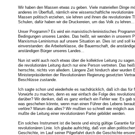
Wir haben den Massen etwas zu geben. Viele materiellen Dinge mö
anderes im Überfluß, nämlich eine wissenschaftliche revolutionäre 
Massen politisch erziehen, sie lehren und ihnen die revolutionäre T
Schulen, dafür haben wir die Druckereien, um das Volk zu lehren...
Unser Programm? Es wird ein marxistisch-leninistisches Program
Bedingungen unseres Landes. Das heißt, wir wenden in unserem P
Marxismus-Leninismus auf unsere Situation an. Dies ist und soll k
einverstanden: die Arbeiterklasse, die Bauernschaft, die anständigen
anständigen Bürger unseres Landes...
Nun ist wohl auch noch etwas über die kollektive Leitung zu sage
die revolutionäre Leitung durch nur eine Person vertreten. Das heißt
herrschte, nichts von alledem. Längere Zeit hindurch aber wurden B
Ministerpräsidenten der Revolutionären Regierung gesetzten Vertr
Beschlüsse zustande.
Ich sagte schon und wiederhole es nachdrücklich, daß ich das für f
Vorwürfe zu machen, denn es war einfach die Folge des revolutio
darüber? Wir denken, daß es ganz einfach ein Fehler war. Es gab s
was geschehen könnte, wenn man einen Führer des Lebens beraubt
verlöre? Warum das alles? Wir mußten so schnell wie möglich aus
mußte die Leitung einer revolutionären Partei gebildet werden.
Ein solches Instrument ist die beste und einzig gültige Garantie fü
revolutionären Linie. Ich glaube aufrichtig, daß von allen politisc
Geschichte, im Lauf seiner Pilgerfahrt durch die Geschichte erso