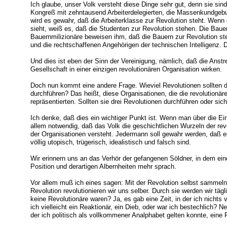
Ich glaube, unser Volk versteht diese Dinge sehr gut, denn sie si
Kongreß mit zehntausend Arbeiterdelegierten, die Massenkundgebun
wird es gewahr, daß die Arbeiterklasse zur Revolution steht. Wenn
sieht, weiß es, daß die Studenten zur Revolution stehen. Die Ba
Bauernmilizionäre beweisen ihm, daß die Bauern zur Revolution steh
und die rechtschaffenen Angehörigen der technischen Intelligenz.
Und dies ist eben der Sinn der Vereinigung, nämlich, daß die Anstr
Gesellschaft in einer einzigen revolutionären Organisation wirken.
Doch nun kommt eine andere Frage. Wieviel Revolutionen sollten d
durchführen? Das heißt, diese Organisationen, die die revolutionär
repräsentierten. Sollten sie drei Revolutionen durchführen oder si
Ich denke, daß dies ein wichtiger Punkt ist. Wenn man über die Einh
allem notwendig, daß das Volk die geschichtlichen Wurzeln der rev
der Organisationen versteht. Jedermann soll gewahr werden, daß e
völlig utopisch, trügerisch, idealistisch und falsch sind.
Wir erinnern uns an das Verhör der gefangenen Söldner, in dem eine
Position und derartigen Albernheiten mehr sprach.
Vor allem muß ich eines sagen: Mit der Revolution selbst sammeln
Revolution revolutionieren wir uns selber. Durch sie werden wir tägli
keine Revolutionäre waren? Ja, es gab eine Zeit, in der ich nichts
ich vielleicht ein Reaktionär, ein Dieb, oder war ich bestechlich? Ne
der ich politisch als vollkommener Analphabet gelten konnte, eine