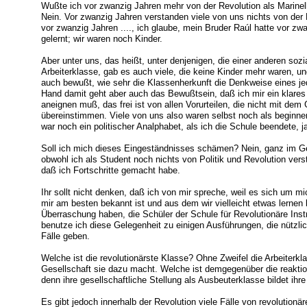
Wußte ich vor zwanzig Jahren mehr von der Revolution als Marinel
Nein. Vor zwanzig Jahren verstanden viele von uns nichts von der 
vor zwanzig Jahren ...., ich glaube, mein Bruder Raúl hatte vor z
gelernt; wir waren noch Kinder.
Aber unter uns, das heißt, unter denjenigen, die einer anderen soz
Arbeiterklasse, gab es auch viele, die keine Kinder mehr waren, un
auch bewußt, wie sehr die Klassenherkunft die Denkweise eines j
Hand damit geht aber auch das Bewußtsein, daß ich mir ein klares
aneignen muß, das frei ist von allen Vorurteilen, die nicht mit d
übereinstimmen. Viele von uns also waren selbst noch als beginne
war noch ein politischer Analphabet, als ich die Schule beendete, j
Soll ich mich dieses Eingeständnisses schämen? Nein, ganz im Geg
obwohl ich als Student noch nichts von Politik und Revolution vers
daß ich Fortschritte gemacht habe.
Ihr sollt nicht denken, daß ich von mir spreche, weil es sich um mi
mir am besten bekannt ist und aus dem wir vielleicht etwas lerne
Überraschung haben, die Schüler der Schule für Revolutionäre Ins
benutze ich diese Gelegenheit zu einigen Ausführungen, die nützlic
Fälle geben.
Welche ist die revolutionärste Klasse? Ohne Zweifel die Arbeiterkl
Gesellschaft sie dazu macht. Welche ist demgegenüber die reakti
denn ihre gesellschaftliche Stellung als Ausbeuterklasse bildet ihre
Es gibt jedoch innerhalb der Revolution viele Fälle von revolutionä