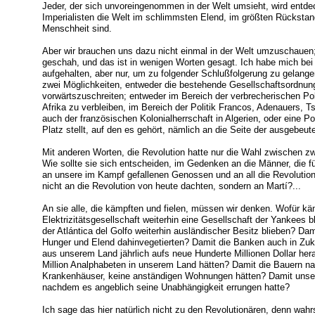
Jeder, der sich unvoreingenommen in der Welt umsieht, wird entde
Imperialisten die Welt im schlimmsten Elend, im größten Rückstan
Menschheit sind.
Aber wir brauchen uns dazu nicht einmal in der Welt umzuschauen;
geschah, und das ist in wenigen Worten gesagt. Ich habe mich bei
aufgehalten, aber nur, um zu folgender Schlußfolgerung zu gelange
zwei Möglichkeiten, entweder die bestehende Gesellschaftsordnung
vorwärtszuschreiten; entweder im Bereich der verbrecherischen Pol
Afrika zu verbleiben, im Bereich der Politik Francos, Adenauers, Ts
auch der französischen Kolonialherrschaft in Algerien, oder eine Po
Platz stellt, auf den es gehört, nämlich an die Seite der ausgebeut
Mit anderen Worten, die Revolution hatte nur die Wahl zwischen zw
Wie sollte sie sich entscheiden, im Gedenken an die Männer, die 
an unsere im Kampf gefallenen Genossen und an all die Revolutionär
nicht an die Revolution von heute dachten, sondern an Martí?...
An sie alle, die kämpften und fielen, müssen wir denken. Wofür käm
Elektrizitätsgesellschaft weiterhin eine Gesellschaft der Yankees b
der Atlántica del Golfo weiterhin ausländischer Besitz blieben? Da
Hunger und Elend dahinvegetierten? Damit die Banken auch in Zuk
aus unserem Land jährlich aufs neue Hunderte Millionen Dollar her
Million Analphabeten in unserem Land hätten? Damit die Bauern na
Krankenhäuser, keine anständigen Wohnungen hätten? Damit unser V
nachdem es angeblich seine Unabhängigkeit errungen hatte?
Ich sage das hier natürlich nicht zu den Revolutionären, denn wahrs