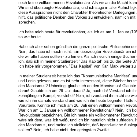
noch keine vollkommenen Revolutionäre. Als wir an die Macht kamen
Wir sind überzeugte Revolutionäre, und ich sage in aller Aufrichtig
diese Aussprachen nicht den Charakter theoretischer Darlegungen
hilft, das politische Denken des Volkes zu entwickeln, nämlich mit a
sprechen.
Ich halte mich heute für revolutionärer, als ich es am 1. Januar (1
so wie heute.
Habe ich aber schon gründlich die ganze politische Philosophie der
Nein, das habe ich noch nicht. Ein überzeugter Revolutionär bin ich,
die wir alle haben sollten - zu lernen. Als ich neulich einige Büche
ich, daß ich in meiner Studienzeit "Das Kapital" bis zu der Seite 
Ich habe mir vorgenommen, "Das Kapital" von Karl Marx weiter zu 
In meiner Studienzeit hatte ich das "Kommunistische Manifest" u
und Lenin gelesen, und es ist sehr interessant, diese Bücher heut
den Marxismus? Unbedingt glaube ich an den Marxismus! Glaubte i
daran! Glaubte ich am 26. Juli daran? Ja, auch da! Verstand ich ih
zehnjährigem Kampf, verstehe? Nein, ich verstand ihn nicht so wie 
wie ich ihn damals verstand und wie ich ihn heute begreife. Hatte ic
Vorurteile. Konnte ich mich am 26. Juli einen vollkommenen Revolu
War ich am 1. Januar ein vollkommener Revolutionär? Nein, ich k
Revolutionär bezeichnen. Bin ich heute ein vollkommener Revoluti
wäre mit dem, was ich weiß, und ich bin natürlich nicht zufrieden.
den Marxismus, und meine ich vielleicht, daß irgendwelche Auslegu
sollten? Nein, ich habe nicht den geringsten Zweifel.