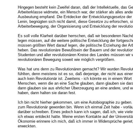
Hingegen besteht kein Zweifel daran, daß der Intellektuelle, das Ge
Arbeiterklasse widmete, ein Mensch war, der stärker als alles ander
Ausbeutung empfand. Die Entdecker der Entwicklungsgesetze der 
Lenin, begnügten sich nicht damit, diese Gesetze zu erforschen, s
Arbeiterbewegung, der Organisierung und Entwicklung der revolut
Es soll volle Klarheit darüber herrschen, daß wir besonderen Nachd
legen müssen, auf die weitere politische Entwicklung der fortgeschr
müssen größten Wert darauf legen, die politische Erziehung der Ar
heben. Das revolutionäre Bewußtsein der Bauern und der revolutio
Studenten und aller revolutionären Kreise des Landes müssen wir w
revolutionären Bewegung soweit wie möglich vergrößern.
Was hat uns denn zu Revolutionären gemacht? Wir wurden Revolutio
fühlten, denn meistens ist es so, daß derjenige, der nicht aus ein
auch kein Revolutionär ist. Zweitens - ich könnte es in einem Wort
Menschen, wenn die an eine Sache glauben, dann glauben sie dara
dann glauben sie aus ehrlicher Überzeugung an eine andere, und w
haben, dann halten sie daran fest.
Ich bin nicht hierher gekommen, um eine Autobiographie zu geben. I
zum Revolutionär geworden bin. Wenn ich einmal Zeit habe - vorläuf
darüber schreiben. Eines jedoch kann ich sagen, daß ich, wie viele 
ich etwas entdeckt hatte. Meine ersten Kontakte auf der Universität.
Ökonomie erinnere ich mich, daß ich immer in Widersprüche geriet,
erweckten.