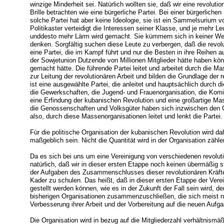
winzige Minderheit sei. Natürlich wollten sie, daß wir eine revoluti
Brille betrachten wie eine bürgerliche Partei. Bei einer bürgerlichen
solche Partei hat aber keine Ideologie, sie ist ein Sammelsurium 
Politikaster verteidigt die Interessen seiner Klasse, und je mehr L
unddesto mehr Lärm wird gemacht. Sie kümmern sich in keiner Weis
denken. Sorgfältig suchen diese Leute zu verbergen, daß die revolut
eine Partei, die im Kampf führt und nur die Besten in ihre Reihen 
der Sowjetunion Dutzende von Millionen Mitglieder hätte haben k
gemacht hätte. Die führende Partei leitet und arbeitet durch die M
zur Leitung der revolutionären Arbeit und bilden die Grundlage der r
ist eine ausgewählte Partei, die anleitet und hauptsächlich durch 
die Gewerkschaften, die Jugend- und Frauenorganisation, die Komi
eine Erfindung der kubanischen Revolution und eine großartige Ma
die Genossenschaften und Volksgüter haben sich inzwischen den
also, durch diese Massenorganisationen leitet und lenkt die Partei.
Für die politische Organisation der kubanischen Revolution wird dah
maßgeblich sein. Nicht die Quantität wird in der Organisation zähle
Da es sich bei uns um eine Vereinigung von verschiedenen revoluti
natürlich, daß wir in dieser ersten Etappe noch keinen übermäßig
der Aufgaben des Zusammenschlusses dieser revolutionären Kräfte b
Kader zu schulen. Das heißt, daß in dieser ersten Etappe der Ver
gestellt werden können, wie es in der Zukunft der Fall sein wird, d
bisherigen Organisationen zusammenzuschließen, die sich meist 
Verbesserung ihrer Arbeit und der Vorbereitung auf die neuen Aufg
Die Organisation wird in bezug auf die Mitgliederzahl verhältnismä