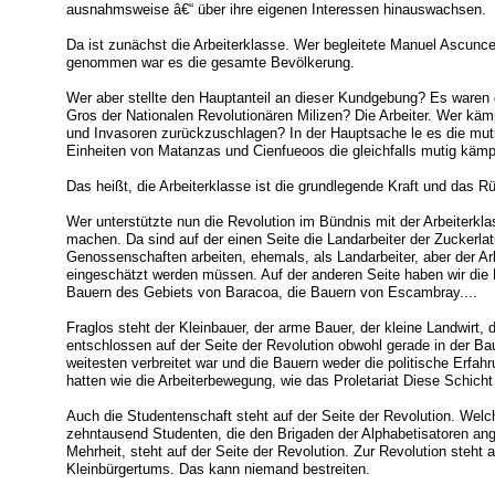
ausnahmsweise â€“ über ihre eigenen Interessen hinauswachsen.
Da ist zunächst die Arbeiterklasse. Wer begleitete Manuel Ascun
genommen war es die gesamte Bevölkerung.
Wer aber stellte den Hauptanteil an dieser Kundgebung? Es waren g
Gros der Nationalen Revolutionären Milizen? Die Arbeiter. Wer kämp
und Invasoren zurückzuschlagen? In der Hauptsache le es die muti
Einheiten von Matanzas und Cienfueoos die gleichfalls mutig kämpf
Das heißt, die Arbeiterklasse ist die grundlegende Kraft und das Rü
Wer unterstützte nun die Revolution im Bündnis mit der Arbeiterkl
machen. Da sind auf der einen Seite die Landarbeiter der Zuckerlati
Genossenschaften arbeiten, ehemals, als Landarbeiter, aber der Ar
eingeschätzt werden müssen. Auf der anderen Seite haben wir die 
Bauern des Gebiets von Baracoa, die Bauern von Escambray....
Fraglos steht der Kleinbauer, der arme Bauer, der kleine Landwirt, 
entschlossen auf der Seite der Revolution obwohl gerade in der 
weitesten verbreitet war und die Bauern weder die politische Erfah
hatten wie die Arbeiterbewegung, wie das Proletariat Diese Schicht 
Auch die Studentenschaft steht auf der Seite der Revolution. Welc
zehntausend Studenten, die den Brigaden der Alphabetisatoren angeh
Mehrheit, steht auf der Seite der Revolution. Zur Revolution steht 
Kleinbürgertums. Das kann niemand bestreiten.