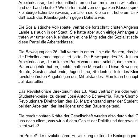
Arbeiterklasse, der fortschrittlichsten und am meisten entwickelten 
und der Landarbeiter? Wir dürfen nicht von der ganzen Klasse spre
kleinbürgerlicher Denkweise, vor allem die Kreise mit höherem Ei
daß auch das Kleinbürgertum gegen Batista war.
Die Sozialistische Volkspartei vertrat die fortschrittlichsten Angeh
Lande als auch in der Stadt. Sie hatte aber auch einige Anhänger u
trafen wir unter den Kleinbauern etliche Mitglieder der Sozialistisc
diese Partei die Arbeiterklasse.
Die Bewegung des 26. Juli vertrat in erster Linie die Bauern, das
die Rebellenarmee organisiert hatte, Die Bewegung des 26. Juli um
Arbeiterklasse, die in keiner Partei waren, oder solche, die einer k
Partei angehört hatten, rechtschaffene Menschen. Diese Bewegung 
Berufe, Geistesschaffende, Jugendliche, Studenten, Teile des Klein
revolutionärsten Angehörigen des Mittelstandes. Man kann behaup
Juli darstellten.
Das Revolutionäre Direktorium des 13. März vertrat mehr oder weni
Studentenkreise, zu denen José Antonio Echeverría, Faure Chomó
Revolutionäre Direktorium des 13. März entstand unter der Studen
bei den Arbeitern, der Intelligenz und den Bauern geltend.
Die revolutionären Kräfte der Gesellschaft wurden also durch drei O
uns nach allem, was wir auf dem Gebiet der Politik und der revoluti
nicht wahr?
Im Prozeß der revolutionären Entwicklung reiften die Bedingunge