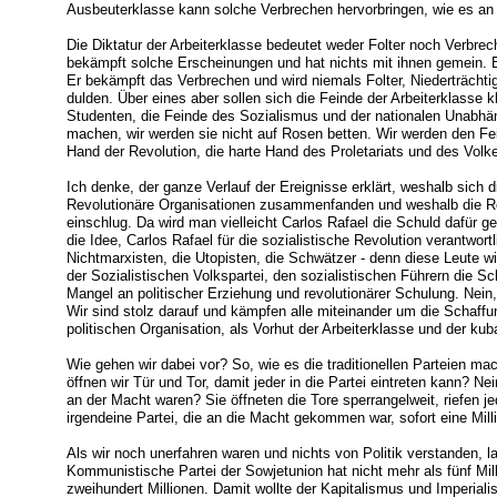
Ausbeuterklasse kann solche Verbrechen hervorbringen, wie es a
Die Diktatur der Arbeiterklasse bedeutet weder Folter noch Verbre
bekämpft solche Erscheinungen und hat nichts mit ihnen gemein. E
Er bekämpft das Verbrechen und wird niemals Folter, Niederträchti
dulden. Über eines aber sollen sich die Feinde der Arbeiterklasse k
Studenten, die Feinde des Sozialismus und der nationalen Unabhäng
machen, wir werden sie nicht auf Rosen betten. Wir werden den Fe
Hand der Revolution, die harte Hand des Proletariats und des Volke
Ich denke, der ganze Verlauf der Ereignisse erklärt, weshalb sich di
Revolutionäre Organisationen zusammenfanden und weshalb die Re
einschlug. Da wird man vielleicht Carlos Rafael die Schuld dafür ge
die Idee, Carlos Rafael für die sozialistische Revolution verantwort
Nichtmarxisten, die Utopisten, die Schwätzer - denn diese Leute w
der Sozialistischen Volkspartei, den sozialistischen Führern die Sc
Mangel an politischer Erziehung und revolutionärer Schulung. Nein, 
Wir sind stolz darauf und kämpfen alle miteinander um die Schaffung
politischen Organisation, als Vorhut der Arbeiterklasse und der ku
Wie gehen wir dabei vor? So, wie es die traditionellen Parteien m
öffnen wir Tür und Tor, damit jeder in die Partei eintreten kann? Ne
an der Macht waren? Sie öffneten die Tore sperrangelweit, riefen 
irgendeine Partei, die an die Macht gekommen war, sofort eine Milli
Als wir noch unerfahren waren und nichts von Politik verstanden, l
Kommunistische Partei der Sowjetunion hat nicht mehr als fünf Mill
zweihundert Millionen. Damit wollte der Kapitalismus und Imperiali