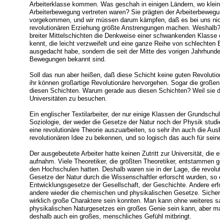
Arbeiterklasse kommen. Was geschah in einigen Ländern, wo kleinb
Arbeiterbewegung vertreten waren? Sie prägten der Arbeiterbewegu
vorgekommen, und wir müssen darum kämpfen, daß es bei uns nich
revolutionären Erziehung größte Anstrengungen machen. Weshalb?
breiter Mittelschichten die Denkweise einer schwankenden Klasse ei
kennt, die leicht verzweifelt und eine ganze Reihe von schlechten E
ausgedacht habe, sondern die seit der Mitte des vorigen Jahrhunder
Bewegungen bekannt sind.
Soll das nun aber heißen, daß diese Schicht keine guten Revoluti
ihr können großartige Revolutionäre hervorgehen. Sogar die große
diesen Schichten. Warum gerade aus diesen Schichten? Weil sie d
Universitäten zu besuchen.
Ein englischer Textilarbeiter, der nur einige Klassen der Grundsch
Soziologie, der weder die Gesetze der Natur noch der Physik stud
eine revolutionäre Theorie auszuarbeiten, so sehr ihn auch die Au
revolutionären Idee zu bekennen, und so logisch das auch für sein
Der ausgebeutete Arbeiter hatte keinen Zutritt zur Universität, die
aufnahm. Viele Theoretiker, die größten Theoretiker, entstammen ge
den Hochschulen hatten. Deshalb waren sie in der Lage, die revolu
Gesetze der Natur durch die Wissenschaftler erforscht wurden, so 
Entwicklungsgesetze der Gesellschaft, der Geschichte. Andere erf
andere wieder die chemischen und physikalischen Gesetze. Sicher w
wirklich große Charaktere sein konnten. Man kann ohne weiteres s
physikalischen Naturgesetzes ein großes Genie sein kann, aber m
deshalb auch ein großes, menschliches Gefühl mitbringt.