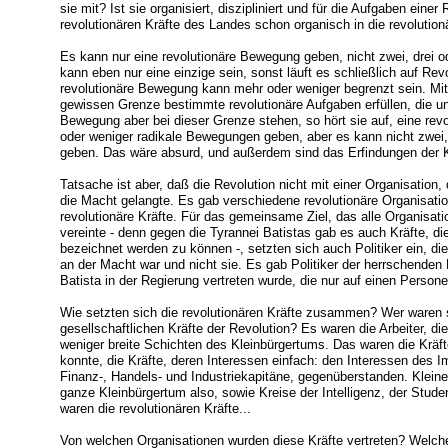
sie mit? Ist sie organisiert, diszipliniert und für die Aufgaben ein
revolutionären Kräfte des Landes schon organisch in die revolutio
Es kann nur eine revolutionäre Bewegung geben, nicht zwei, drei o
kann eben nur eine einzige sein, sonst läuft es schließlich auf Rev
revolutionäre Bewegung kann mehr oder weniger begrenzt sein. Mit
gewissen Grenze bestimmte revolutionäre Aufgaben erfüllen, die unbe
Bewegung aber bei dieser Grenze stehen, so hört sie auf, eine re
oder weniger radikale Bewegungen geben, aber es kann nicht zwei,
geben. Das wäre absurd, und außerdem sind das Erfindungen der K
Tatsache ist aber, daß die Revolution nicht mit einer Organisation, d
die Macht gelangte. Es gab verschiedene revolutionäre Organisati
revolutionäre Kräfte. Für das gemeinsame Ziel, das alle Organisatio
vereinte - denn gegen die Tyrannei Batistas gab es auch Kräfte, di
bezeichnet werden zu können -, setzten sich auch Politiker ein, di
an der Macht war und nicht sie. Es gab Politiker der herrschenden 
Batista in der Regierung vertreten wurde, die nur auf einen Person
Wie setzten sich die revolutionären Kräfte zusammen? Wer waren si
gesellschaftlichen Kräfte der Revolution? Es waren die Arbeiter, d
weniger breite Schichten des Kleinbürgertums. Das waren die Kräft
konnte, die Kräfte, deren Interessen einfach: den Interessen des 
Finanz-, Handels- und Industriekapitäne, gegenüberstanden. Kleine
ganze Kleinbürgertum also, sowie Kreise der Intelligenz, der Stude
waren die revolutionären Kräfte...
Von welchen Organisationen wurden diese Kräfte vertreten? Welche 