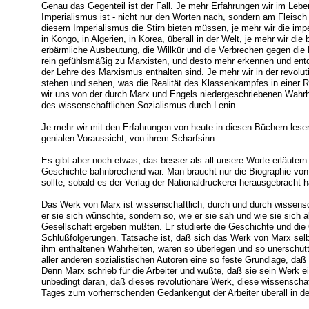
Genau das Gegenteil ist der Fall. Je mehr Erfahrungen wir im Leb
Imperialismus ist - nicht nur den Worten nach, sondern am Fleisch 
diesem Imperialismus die Stirn bieten müssen, je mehr wir die impe
in Kongo, in Algerien, in Korea, überall in der Welt, je mehr wir di
erbärmliche Ausbeutung, die Willkür und die Verbrechen gegen die
rein gefühlsmäßig zu Marxisten, und desto mehr erkennen und entd
der Lehre des Marxismus enthalten sind. Je mehr wir in der revolu
stehen und sehen, was die Realität des Klassenkampfes in einer 
wir uns von der durch Marx und Engels niedergeschriebenen Wahrh
des wissenschaftlichen Sozialismus durch Lenin.
Je mehr wir mit den Erfahrungen von heute in diesen Büchern lese
genialen Voraussicht, von ihrem Scharfsinn.
Es gibt aber noch etwas, das besser als all unsere Worte erläute
Geschichte bahnbrechend war. Man braucht nur die Biographie von 
sollte, sobald es der Verlag der Nationaldruckerei herausgebracht h
Das Werk von Marx ist wissenschaftlich, durch und durch wissensch
er sie sich wünschte, sondern so, wie er sie sah und wie sie sich
Gesellschaft ergeben mußten. Er studierte die Geschichte und di
Schlußfolgerungen. Tatsache ist, daß sich das Werk von Marx selb
ihm enthaltenen Wahrheiten, waren so überlegen und so unerschütte
aller anderen sozialistischen Autoren eine so feste Grundlage, daß
Denn Marx schrieb für die Arbeiter und wußte, daß sie sein Werk 
unbedingt daran, daß dieses revolutionäre Werk, diese wissenschaft
Tages zum vorherrschenden Gedankengut der Arbeiter überall in de