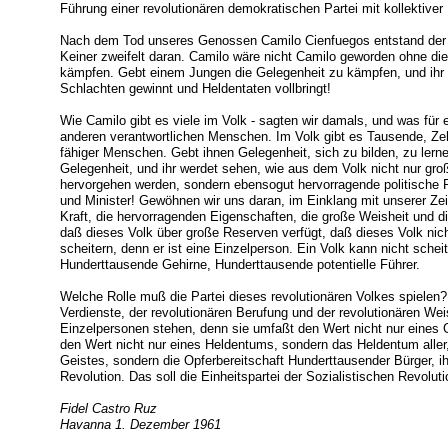
Führung einer revolutionären demokratischen Partei mit kollektiver 
Nach dem Tod unseres Genossen Camilo Cienfuegos entstand der A
Keiner zweifelt daran. Camilo wäre nicht Camilo geworden ohne die
kämpfen. Gebt einem Jungen die Gelegenheit zu kämpfen, und ihr w
Schlachten gewinnt und Heldentaten vollbringt!
Wie Camilo gibt es viele im Volk - sagten wir damals, und was für ein
anderen verantwortlichen Menschen. Im Volk gibt es Tausende, Ze
fähiger Menschen. Gebt ihnen Gelegenheit, sich zu bilden, zu lerne
Gelegenheit, und ihr werdet sehen, wie aus dem Volk nicht nur groß
hervorgehen werden, sondern ebensogut hervorragende politische Fü
und Minister! Gewöhnen wir uns daran, im Einklang mit unserer Zei
Kraft, die hervorragenden Eigenschaften, die große Weisheit und d
daß dieses Volk über große Reserven verfügt, daß dieses Volk nic
scheitern, denn er ist eine Einzelperson. Ein Volk kann nicht sche
Hunderttausende Gehirne, Hunderttausende potentielle Führer.
Welche Rolle muß die Partei dieses revolutionären Volkes spielen?
Verdienste, der revolutionären Berufung und der revolutionären We
Einzelpersonen stehen, denn sie umfaßt den Wert nicht nur eines 
den Wert nicht nur eines Heldentums, sondern das Heldentum aller,
Geistes, sondern die Opferbereitschaft Hunderttausender Bürger, i
Revolution. Das soll die Einheitspartei der Sozialistischen Revolut
Fidel Castro Ruz
Havanna 1. Dezember 1961