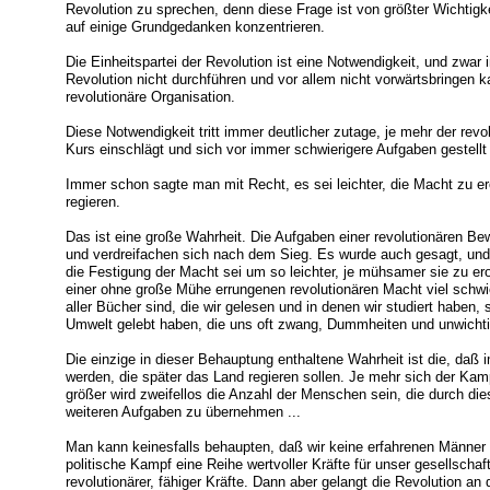
Revolution zu sprechen, denn diese Frage ist von größter Wichtigke
auf einige Grundgedanken konzentrieren.
Die Einheitspartei der Revolution ist eine Notwendigkeit, und zwar i
Revolution nicht durchführen und vor allem nicht vorwärtsbringen ka
revolutionäre Organisation.
Diese Notwendigkeit tritt immer deutlicher zutage, je mehr der revol
Kurs einschlägt und sich vor immer schwierigere Aufgaben gestellt 
Immer schon sagte man mit Recht, es sei leichter, die Macht zu ero
regieren.
Das ist eine große Wahrheit. Die Aufgaben einer revolutionären 
und verdreifachen sich nach dem Sieg. Es wurde auch gesagt, und
die Festigung der Macht sei um so leichter, je mühsamer sie zu er
einer ohne große Mühe errungenen revolutionären Macht viel schwie
aller Bücher sind, die wir gelesen und in denen wir studiert haben, s
Umwelt gelebt haben, die uns oft zwang, Dummheiten und unwichti
Die einzige in dieser Behauptung enthaltene Wahrheit ist die, da
werden, die später das Land regieren sollen. Je mehr sich der Kam
größer wird zweifellos die Anzahl der Menschen sein, die durch di
weiteren Aufgaben zu übernehmen ...
Man kann keinesfalls behaupten, daß wir keine erfahrenen Männer h
politische Kampf eine Reihe wertvoller Kräfte für unser gesellscha
revolutionärer, fähiger Kräfte. Dann aber gelangt die Revolution a