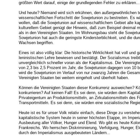
größten Wert darauf, einige der grundlegenden Fehler zu erklären...
Und heute? Niemand wird sich erkühnen, den außergewöhnlichen te
wissenschaftlichen Fortschritt der Sowjetunion zu bestreiten. Es w
wollen, daß die Sowjetunion auf wissenschaftlichem Gebiet alle kap
kulturellem Gebiet genügt der Hinweis, daß zum Beispiel dreimal m
als in den Vereinigten Staaten. Im Wohnungsbau steht die Sowjetuni
Sowjetunion hat auch die geringste Kindersterblichkeit, und die dur
Wachsen begriffen.
Eines ist also völlig klar: Die historische Wirklichkeit hat voll und 
leninistischen Lehre bewiesen und bestätigt. Der Sozialismus treib
unvergleichlich schneller voran als der Kapitalismus. Die Verein
von 2,3 bis 2,5 Prozent im Jahr, die Sowjetunion dagegen von 10 b
wird die Sowjetunion im Verlauf von nur zwanzig Jahren die Gesamt
Vereinigten Staaten bei weitem eingeholt und überholt haben.
Können die Vereinigten Staaten dieser Konkurrenz ausweichen? Kö
konkurrieren? Auf keinen Fall! Es sei denn, sie würden dem Kapita
Privateigentum an Produktionsmitteln, an Zirkulationsmitteln des 
Transportmitteln. Es sei denn, sie würden eine sozialistische Reg
Heute ist es für unser Volk relativ einfach, diese Dinge zu verste
kapitalistische System heute in seiner höchsten Etappe, im Imperia
Ausbeutung aller Völker, Hunger und Elend. Wo gibt es heute Kolon
Frankreichs. Wo herrschen Diskriminierung, Verfolgung, Hunger, El
durch den Imperialismus ausgebeuteten Ländern...