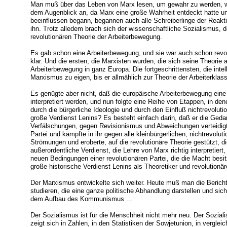
Man muß über das Leben von Marx lesen, um gewahr zu werden, wi
dem Augenblick an, da Marx eine große Wahrheit entdeckt hatte un
beeinflussen begann, begannen auch alle Schreiberlinge der Reakt
ihn. Trotz alledem brach sich der wissenschaftliche Sozialismus,
revolutionären Theorie der Arbeiterbewegung.
Es gab schon eine Arbeiterbewegung, und sie war auch schon revo
klar. Und die ersten, die Marxisten wurden, die sich seine Theorie a
Arbeiterbewegung in ganz Europa. Die fortgeschrittensten, die int
Marxismus zu eigen, bis er allmählich zur Theorie der Arbeiterklas
Es genügte aber nicht, daß die europäische Arbeiterbewegung eine
interpretiert werden, und nun folgte eine Reihe von Etappen, in d
durch die bürgerliche Ideologie und durch den Einfluß nichtrevolut
große Verdienst Lenins? Es besteht einfach darin, daß er die Geda
Verfälschungen, gegen Revisionismus und Abweichungen verteidigte.
Partei und kämpfte in ihr gegen alle kleinbürgerlichen, nichtrevol
Strömungen und eroberte, auf die revolutionäre Theorie gestützt, d
außerordentliche Verdienst, die Lehre von Marx richtig interpretiert,
neuen Bedingungen einer revolutionären Partei, die die Macht besit
große historische Verdienst Lenins als Theoretiker und revolutionär
Der Marxismus entwickelte sich weiter. Heute muß man die Berich
studieren, die eine ganze politische Abhandlung darstellen und sich
dem Aufbau des Kommunismus ...
Der Sozialismus ist für die Menschheit nicht mehr neu. Der Sozialis
zeigt sich in Zahlen, in den Statistiken der Sowjetunion, in verg