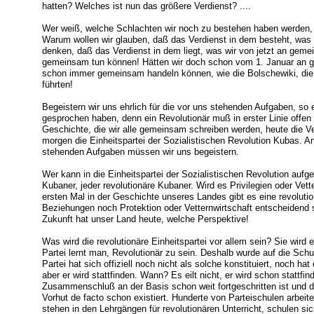
hatten? Welches ist nun das größere Verdienst? ....
Wer weiß, welche Schlachten wir noch zu bestehen haben werden
Warum wollen wir glauben, daß das Verdienst in dem besteht, was 
denken, daß das Verdienst in dem liegt, was wir von jetzt an gem
gemeinsam tun können! Hätten wir doch schon vom 1. Januar an 
schon immer gemeinsam handeln können, wie die Bolschewiki, die
führten!
Begeistern wir uns ehrlich für die vor uns stehenden Aufgaben, so e
gesprochen haben, denn ein Revolutionär muß in erster Linie offen u
Geschichte, die wir alle gemeinsam schreiben werden, heute die V
morgen die Einheitspartei der Sozialistischen Revolution Kubas. A
stehenden Aufgaben müssen wir uns begeistern.
Wer kann in die Einheitspartei der Sozialistischen Revolution au
Kubaner, jeder revolutionäre Kubaner. Wird es Privilegien oder Vet
ersten Mal in der Geschichte unseres Landes gibt es eine revolutio
Beziehungen noch Protektion oder Vetternwirtschaft entscheidend 
Zukunft hat unser Land heute, welche Perspektive!
Was wird die revolutionäre Einheitspartei vor allem sein? Sie wird e
Partei lernt man, Revolutionär zu sein. Deshalb wurde auf die Sch
Partei hat sich offiziell noch nicht als solche konstituiert, noch ha
aber er wird stattfinden. Wann? Es eilt nicht, er wird schon stattfin
Zusammenschluß an der Basis schon weit fortgeschritten ist und d
Vorhut de facto schon existiert. Hunderte von Parteischulen arbeit
stehen in den Lehrgängen für revolutionären Unterricht, schulen sich