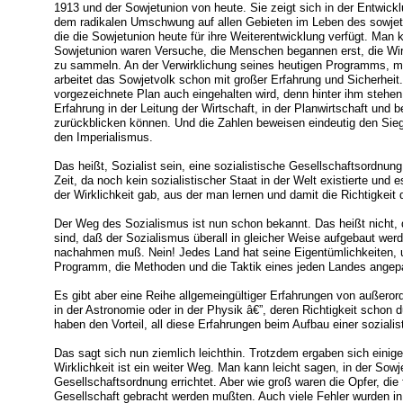
1913 und der Sowjetunion von heute. Sie zeigt sich in der Entwic
dem radikalen Umschwung auf allen Gebieten im Leben des sowjet
die die Sowjetunion heute für ihre Weiterentwicklung verfügt. Man 
Sowjetunion waren Versuche, die Menschen begannen erst, die Wir
zu sammeln. An der Verwirklichung seines heutigen Programms, mit
arbeitet das Sowjetvolk schon mit großer Erfahrung und Sicherheit
vorgezeichnete Plan auch eingehalten wird, denn hinter ihm stehen
Erfahrung in der Leitung der Wirtschaft, in der Planwirtschaft und 
zurückblicken können. Und die Zahlen beweisen eindeutig den Sie
den Imperialismus.
Das heißt, Sozialist sein, eine sozialistische Gesellschaftsordnung 
Zeit, da noch kein sozialistischer Staat in der Welt existierte und 
der Wirklichkeit gab, aus der man lernen und damit die Richtigkeit
Der Weg des Sozialismus ist nun schon bekannt. Das heißt nicht, 
sind, daß der Sozialismus überall in gleicher Weise aufgebaut we
nachahmen muß. Nein! Jedes Land hat seine Eigentümlichkeiten,
Programm, die Methoden und die Taktik eines jeden Landes angep
Es gibt aber eine Reihe allgemeingültiger Erfahrungen von außeror
in der Astronomie oder in der Physik â€”, deren Richtigkeit schon 
haben den Vorteil, all diese Erfahrungen beim Aufbau einer soziali
Das sagt sich nun ziemlich leichthin. Trotzdem ergaben sich einig
Wirklichkeit ist ein weiter Weg. Man kann leicht sagen, in der Sowj
Gesellschaftsordnung errichtet. Aber wie groß waren die Opfer, die 
Gesellschaft gebracht werden mußten. Auch viele Fehler wurden in 