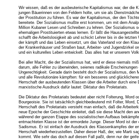
Wir wissen, daß es der ausbeuterische Kapitalismus war, der die Ki
jungen Bäuerinnen von den Feldern holte, um sie als Dienstmädch
der Prostitution zu führen. Es war der Kapitalismus, der den Töcht
bereitete. Der Sozialismus mußte erst kommen, um mit dem Anal
Million Kubaner Lesen und Schreiben zu lehren. Der Sozialismus sch
ehemaligen Prostituierten etwas lernen. Er läßt die Hausangestell
schafft die Arbeitslosigkeit ab und schickt Lehrer bis in die letzte
der kämpft und das Leben einsetzt, um das Vaterland vor den Klau
der Krankenhäuser und Straßen baut, Arbeiter- und Jugendzirkel org
und ein kulturelles Leben entwickelt. Das alles hat er unserem Vol
Bei aller Macht, die der Sozialismus hat, wird er diese niemals m
darum, alle Fehler zu überwinden, seienes radikale Erscheinungen
Ungerechtigkeit. Gerade darin besteht doch der Sozialismus, den 
und alle Revolutionäre kämpften: für ein besseres und glücklicheres
Herrschaft der ausbeutenden Klassen über die Arbeiter durch eine 
marxistische Ausdruck dafür lautet: Diktatur des Proletariats.
Die Diktatur des Proletariats bedeutet aber nicht Folterung, Mord o
Bourgeoisie. Sie ist tatsächlich gleichbedeutend mit Folter, Mord, D
Herrschaft des Proletariats versteht man einfach, daß die Arbeite
neue Epoche der Geschichte einleitet, daß sie diese Macht den a
während der ganzen Etappe des sozialistischen Aufbaus bekämpfe
entmachteten Klasse ist der ermordete Junge. Dieser Mord ist der
Sadismus. Er ist einfach der Ausdruck des Klassenkampfes der ent
Herrschaft wiederherzustellen. Daher dieser Haß, der, wie Marti 
kommt. Wie sehr das doch auf diesen Fall paßt, denn nur der geif