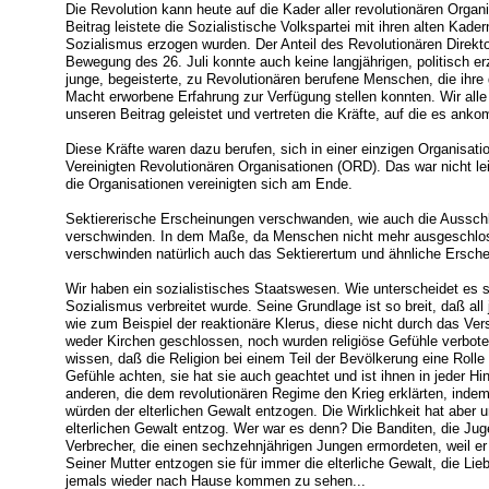
Die Revolution kann heute auf die Kader aller revolutionären Organ
Beitrag leistete die Sozialistische Volkspartei mit ihren alten Kade
Sozialismus erzogen wurden. Der Anteil des Revolutionären Direkto
Bewegung des 26. Juli konnte auch keine langjährigen, politisch e
junge, begeisterte, zu Revolutionären berufene Menschen, die ihr
Macht erworbene Erfahrung zur Verfügung stellen konnten. Wir alle 
unseren Beitrag geleistet und vertreten die Kräfte, auf die es anko
Diese Kräfte waren dazu berufen, sich in einer einzigen Organisati
Vereinigten Revolutionären Organisationen (ORD). Das war nicht le
die Organisationen vereinigten sich am Ende.
Sektiererische Erscheinungen verschwanden, wie auch die Aussch
verschwinden. In dem Maße, da Menschen nicht mehr ausgeschlosse
verschwinden natürlich auch das Sektierertum und ähnliche Ersche
Wir haben ein sozialistisches Staatswesen. Wie unterscheidet es 
Sozialismus verbreitet wurde. Seine Grundlage ist so breit, daß all
wie zum Beispiel der reaktionäre Klerus, diese nicht durch das Ve
weder Kirchen geschlossen, noch wurden religiöse Gefühle verbote
wissen, daß die Religion bei einem Teil der Bevölkerung eine Rolle 
Gefühle achten, sie hat sie auch geachtet und ist ihnen in jeder
anderen, die dem revolutionären Regime den Krieg erklärten, indem 
würden der elterlichen Gewalt entzogen. Die Wirklichkeit hat aber 
elterlichen Gewalt entzog. Wer war es denn? Die Banditen, die Jug
Verbrecher, die einen sechzehnjährigen Jungen ermordeten, weil e
Seiner Mutter entzogen sie für immer die elterliche Gewalt, die Li
jemals wieder nach Hause kommen zu sehen...