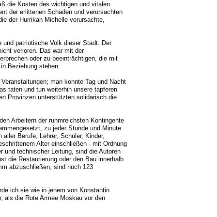
aß die Kosten des wichtigen und vitalen
nt der erlittenen Schäden und verursachten
ie der Hurrikan Michelle verursachte,
e und patriotische Volk dieser Stadt. Der
icht verloren. Das war mit der
rbrechen oder zu beeinträchtigen, die mit
t in Beziehung stehen.
e Veranstaltungen; man konnte Tag und Nacht
as taten und tun weiterhin unsere tapferen
n Provinzen unterstützten solidarisch die
den Arbeitern der ruhmreichsten Kontingente
sammengesetzt, zu jeder Stunde und Minute
aller Berufe, Lehrer, Schüler, Kinder,
schrittenem Alter einschließen - mit Ordnung
er und technischer Leitung, sind die Autoren
st die Restaurierung oder den Bau innerhalb
mm abzuschließen, sind noch 123
de ich sie wie in jenem von Konstantin
r, als die Rote Armee Moskau vor den