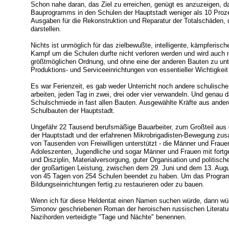
Schon nahe daran, das Ziel zu erreichen, genügt es anzuzeigen, d
Bauprogramms in den Schulen der Hauptstadt weniger als 10 Proze
Ausgaben für die Rekonstruktion und Reparatur der Totalschäden, d
darstellen.
Nichts ist unmöglich für das zielbewußte, intelligente, kämpferisch
Kampf um die Schulen durfte nicht verloren werden und wird auch n
größtmöglichen Ordnung, und ohne eine der anderen Bauten zu unte
Produktions- und Serviceeinrichtungen von essentieller Wichtigkei
Es war Ferienzeit, es gab weder Unterricht noch andere schulisch
arbeiten, jeden Tag in zwei, drei oder vier verwandeln. Und genau d
Schulschmiede in fast allen Bauten. Ausgewählte Kräfte aus andere
Schulbauten der Hauptstadt.
Ungefähr 22 Tausend berufsmäßige Bauarbeiter, zum Großteil aus 
der Hauptstadt und der erfahrenen Mikrobrigadisten-Bewegung zu
von Tausenden von Freiwilligen unterstützt - die Männer und Frauen 
Adoleszenten, Jugendliche und sogar Männer und Frauen mit fortge
und Disziplin, Materialversorgung, guter Organisation und politisch
der großartigen Leistung, zwischen dem 29. Juni und dem 13. Augu
von 45 Tagen von 254 Schulen beendet zu haben. Um das Progra
Bildungseinrichtungen fertig zu restaurieren oder zu bauen.
Wenn ich für diese Heldentat einen Namen suchen würde, dann wür
Simonov geschriebenen Roman der heroischen russischen Literatu
Nazihorden verteidigte "Tage und Nächte" benennen.