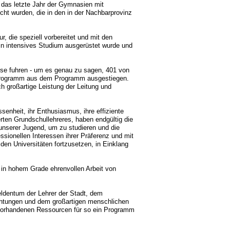
e das letzte Jahr der Gymnasien mit
cht wurden, die in den in der Nachbarprovinz
, die speziell vorbereitet und mit den
n intensives Studium ausgerüstet wurde und
.
use fuhren - um es genau zu sagen, 401 von
 Programm aus dem Programm ausgestiegen.
h großartige Leistung der Leitung und
senheit, ihr Enthusiasmus, ihre effiziente
ierten Grundschullehreres, haben endgültig die
 unserer Jugend, um zu studieren und die
ssionellen Interessen ihrer Präferenz und mit
den Universitäten fortzusetzen, in Einklang
 in hohem Grade ehrenvollen Arbeit von
ldentum der Lehrer der Stadt, dem
ichtungen und dem großartigen menschlichen
 vorhandenen Ressourcen für so ein Programm