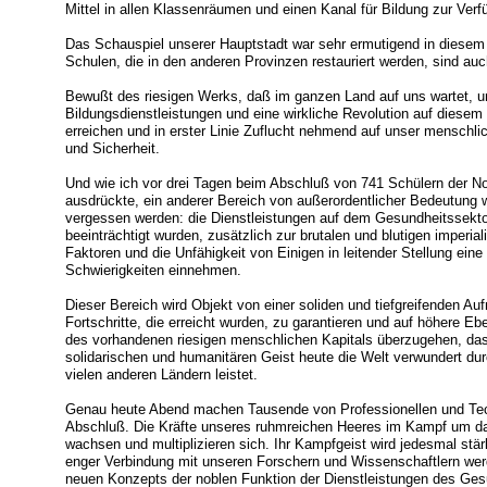
Mittel in allen Klassenräumen und einen Kanal für Bildung zur Verf
Das Schauspiel unserer Hauptstadt war sehr ermutigend in diesem
Schulen, die in den anderen Provinzen restauriert werden, sind au
Bewußt des riesigen Werks, daß im ganzen Land auf uns wartet, u
Bildungsdienstleistungen und eine wirkliche Revolution auf dies
erreichen und in erster Linie Zuflucht nehmend auf unser menschlic
und Sicherheit.
Und wie ich vor drei Tagen beim Abschluß von 741 Schülern der No
ausdrückte, ein anderer Bereich von außerordentlicher Bedeutung 
vergessen werden: die Dienstleistungen auf dem Gesundheitssektor
beeinträchtigt wurden, zusätzlich zur brutalen und blutigen imperia
Faktoren und die Unfähigkeit von Einigen in leitender Stellung eine
Schwierigkeiten einnehmen.
Dieser Bereich wird Objekt von einer soliden und tiefgreifenden A
Fortschritte, die erreicht wurden, zu garantieren und auf höhere
des vorhandenen riesigen menschlichen Kapitals überzugehen, da
solidarischen und humanitären Geist heute die Welt verwundert durc
vielen anderen Ländern leistet.
Genau heute Abend machen Tausende von Professionellen und Te
Abschluß. Die Kräfte unseres ruhmreichen Heeres im Kampf um d
wachsen und multiplizieren sich. Ihr Kampfgeist wird jedesmal stärke
enger Verbindung mit unseren Forschern und Wissenschaftlern wer
neuen Konzepts der noblen Funktion der Dienstleistungen des Ges