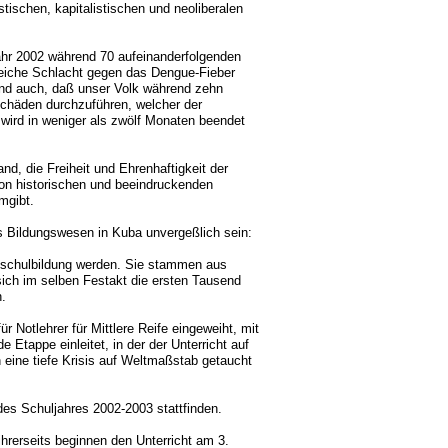
tischen, kapitalistischen und neoliberalen
ahr 2002 während 70 aufeinanderfolgenden
reiche Schlacht gegen das Dengue-Fieber
Und auch, daß unser Volk während zehn
Schäden durchzuführen, welcher der
 wird in weniger als zwölf Monaten beendet
nd, die Freiheit und Ehrenhaftigkeit der
on historischen und beeindruckenden
mgibt.
s Bildungswesen in Kuba unvergeßlich sein:
dschulbildung werden. Sie stammen aus
ich im selben Festakt die ersten Tausend
.
r Notlehrer für Mittlere Reife eingeweiht, mit
tappe einleitet, in der der Unterricht auf
n eine tiefe Krisis auf Weltmaßstab getaucht
des Schuljahres 2002-2003 stattfinden.
ihrerseits beginnen den Unterricht am 3.