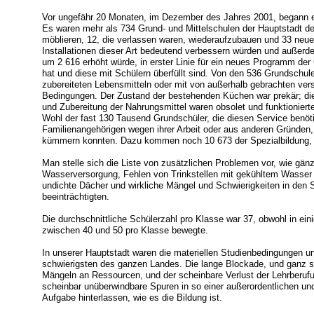
Vor ungefähr 20 Monaten, im Dezember des Jahres 2001, begann 
Es waren mehr als 734 Grund- und Mittelschulen der Hauptstadt der
möblieren, 12, die verlassen waren, wiederaufzubauen und 33 neue
Installationen dieser Art bedeutend verbessern würden und außer
um 2 616 erhöht würde, in erster Linie für ein neues Programm der
hat und diese mit Schülern überfüllt sind. Von den 536 Grundschul
zubereiteten Lebensmitteln oder mit von außerhalb gebrachten ver
Bedingungen. Der Zustand der bestehenden Küchen war prekär; di
und Zubereitung der Nahrungsmittel waren obsolet und funktioniert
Wohl der fast 130 Tausend Grundschüler, die diesen Service benöti
Familienangehörigen wegen ihrer Arbeit oder aus anderen Gründen, 
kümmern konnten. Dazu kommen noch 10 673 der Spezialbildung, di
Man stelle sich die Liste von zusätzlichen Problemen vor, wie gän
Wasserversorgung, Fehlen von Trinkstellen mit gekühltem Wasser i
undichte Dächer und wirkliche Mängel und Schwierigkeiten in den S
beeinträchtigten.
Die durchschnittliche Schülerzahl pro Klasse war 37, obwohl in eini
zwischen 40 und 50 pro Klasse bewegte.
In unserer Hauptstadt waren die materiellen Studienbedingungen u
schwierigsten des ganzen Landes. Die lange Blockade, und ganz spe
Mängeln an Ressourcen, und der scheinbare Verlust der Lehrberufu
scheinbar unüberwindbare Spuren in so einer außerordentlichen un
Aufgabe hinterlassen, wie es die Bildung ist.