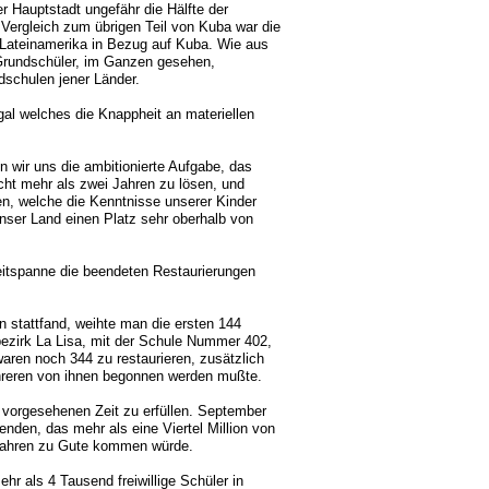
r Hauptstadt ungefähr die Hälfte der
Vergleich zum übrigen Teil von Kuba war die
n Lateinamerika in Bezug auf Kuba. Wie aus
Grundschüler, im Ganzen gesehen,
dschulen jener Länder.
gal welches die Knappheit an materiellen
 wir uns die ambitionierte Aufgabe, das
cht mehr als zwei Jahren zu lösen, und
, welche die Kenntnisse unserer Kinder
nser Land einen Platz sehr oberhalb von
eitspanne die beendeten Restaurierungen
n stattfand, weihte man die ersten 144
bezirk La Lisa, mit der Schule Nummer 402,
waren noch 344 zu restaurieren, zusätzlich
hreren von ihnen begonnen werden mußte.
 vorgesehenen Zeit zu erfüllen. September
den, das mehr als eine Viertel Million von
 Jahren zu Gute kommen würde.
hr als 4 Tausend freiwillige Schüler in