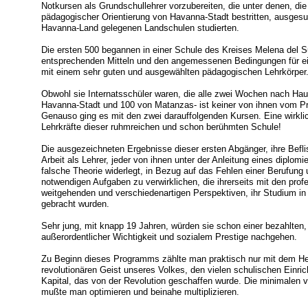
Notkursen als Grundschullehrer vorzubereiten, die unter denen, di
pädagogischer Orientierung von Havanna-Stadt bestritten, ausgesu
Havanna-Land gelegenen Landschulen studierten.
Die ersten 500 begannen in einer Schule des Kreises Melena del Sur
entsprechenden Mitteln und den angemessenen Bedingungen für ei
mit einem sehr guten und ausgewählten pädagogischen Lehrkörper
Obwohl sie Internatsschüler waren, die alle zwei Wochen nach Ha
Havanna-Stadt und 100 von Matanzas- ist keiner von ihnen vom
Genauso ging es mit den zwei darauffolgenden Kursen. Eine wirklic
Lehrkräfte dieser ruhmreichen und schon berühmten Schule!
Die ausgezeichneten Ergebnisse dieser ersten Abgänger, ihre Beflis
Arbeit als Lehrer, jeder von ihnen unter der Anleitung eines diplom
falsche Theorie widerlegt, in Bezug auf das Fehlen einer Berufung
notwendigen Aufgaben zu verwirklichen, die ihrerseits mit den profe
weitgehenden und verschiedenartigen Perspektiven, ihr Studium in 
gebracht wurden.
Sehr jung, mit knapp 19 Jahren, würden sie schon einer bezahlten,
außerordentlicher Wichtigkeit und sozialem Prestige nachgehen.
Zu Beginn dieses Programms zählte man praktisch nur mit dem He
revolutionären Geist unseres Volkes, den vielen schulischen Einr
Kapital, das von der Revolution geschaffen wurde. Die minimalen
mußte man optimieren und beinahe multiplizieren.