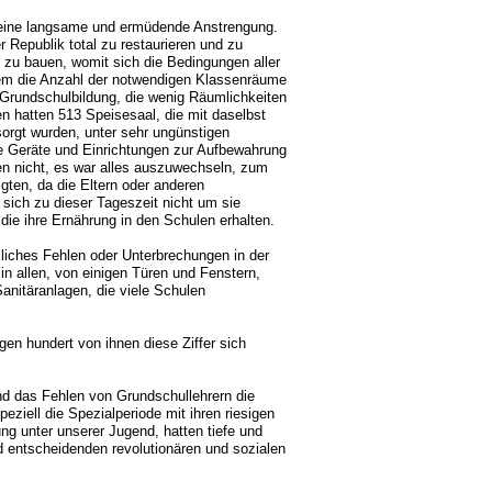
eine langsame und ermüdende Anstrengung.
 Republik total zu restaurieren und zu
 zu bauen, womit sich die Bedingungen aller
dem die Anzahl der notwendigen Klassenräume
 Grundschulbildung, die wenig Räumlichkeiten
en hatten 513 Speisesaal, die mit daselbst
sorgt wurden, unter sehr ungünstigen
e Geräte und Einrichtungen zur Aufbewahrung
en nicht, es war alles auszuwechseln, zum
gten, da die Eltern oder anderen
sich zu dieser Tageszeit nicht um sie
e ihre Ernährung in den Schulen erhalten.
zliches Fehlen oder Unterbrechungen in der
n allen, von einigen Türen und Fenstern,
anitäranlagen, die viele Schulen
gen hundert von ihnen diese Ziffer sich
nd das Fehlen von Grundschullehrern die
ziell die Spezialperiode mit ihren riesigen
ng unter unserer Jugend, hatten tiefe und
d entscheidenden revolutionären und sozialen