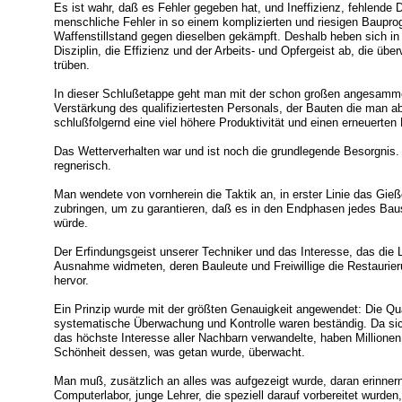
Es ist wahr, daß es Fehler gegeben hat, und Ineffizienz, fehlende D
menschliche Fehler in so einem komplizierten und riesigen Baupr
Waffenstillstand gegen dieselben gekämpft. Deshalb heben sich 
Disziplin, die Effizienz und der Arbeits- und Opfergeist ab, die üb
trüben.
In dieser Schlußetappe geht man mit der schon großen angesammel
Verstärkung des qualifiziertesten Personals, der Bauten die man a
schlußfolgernd eine viel höhere Produktivität und einen erneuerten
Das Wetterverhalten war und ist noch die grundlegende Besorgnis.
regnerisch.
Man wendete von vornherein die Taktik an, in erster Linie das G
zubringen, um zu garantieren, daß es in den Endphasen jedes Ba
würde.
Der Erfindungsgeist unserer Techniker und das Interesse, das die
Ausnahme widmeten, deren Bauleute und Freiwillige die Restaurie
hervor.
Ein Prinzip wurde mit der größten Genauigkeit angewendet: Die Qua
systematische Überwachung und Kontrolle waren beständig. Da sich
das höchste Interesse aller Nachbarn verwandelte, haben Millionen 
Schönheit dessen, was getan wurde, überwacht.
Man muß, zusätzlich an alles was aufgezeigt wurde, daran erinnern
Computerlabor, junge Lehrer, die speziell darauf vorbereitet wurden