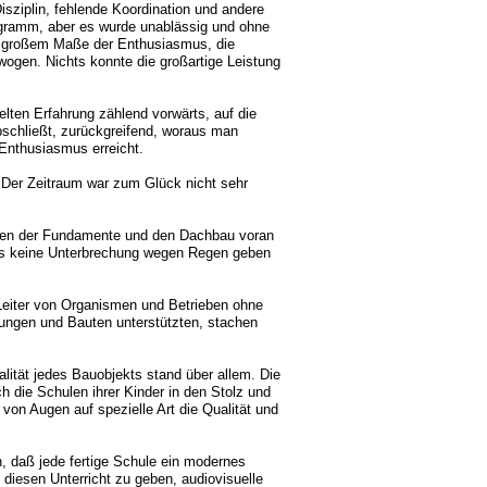
isziplin, fehlende Koordination und andere
ogramm, aber es wurde unablässig und ohne
in großem Maße der Enthusiasmus, die
erwogen. Nichts konnte die großartige Leistung
ten Erfahrung zählend vorwärts, auf die
bschließt, zurückgreifend, woraus man
 Enthusiasmus erreicht.
 Der Zeitraum war zum Glück nicht sehr
ießen der Fundamente und den Dachbau voran
us keine Unterbrechung wegen Regen geben
 Leiter von Organismen und Betrieben ohne
rungen und Bauten unterstützten, stachen
lität jedes Bauobjekts stand über allem. Die
 die Schulen ihrer Kinder in den Stolz und
von Augen auf spezielle Art die Qualität und
, daß jede fertige Schule ein modernes
, diesen Unterricht zu geben, audiovisuelle