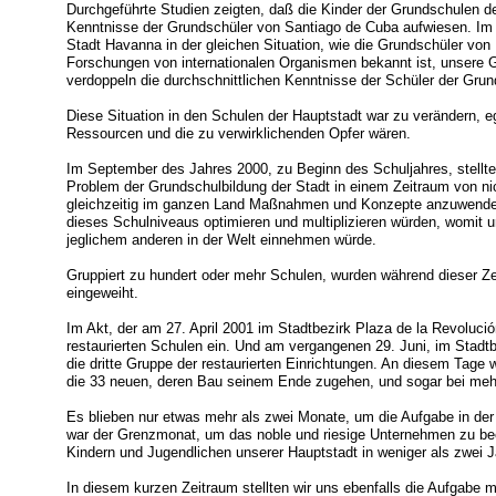
Durchgeführte Studien zeigten, daß die Kinder der Grundschulen de
Kenntnisse der Grundschüler von Santiago de Cuba aufwiesen. Im 
Stadt Havanna in der gleichen Situation, wie die Grundschüler vo
Forschungen von internationalen Organismen bekannt ist, unsere 
verdoppeln die durchschnittlichen Kenntnisse der Schüler der Grun
Diese Situation in den Schulen der Hauptstadt war zu verändern, e
Ressourcen und die zu verwirklichenden Opfer wären.
Im September des Jahres 2000, zu Beginn des Schuljahres, stellten
Problem der Grundschulbildung der Stadt in einem Zeitraum von ni
gleichzeitig im ganzen Land Maßnahmen und Konzepte anzuwenden
dieses Schulniveaus optimieren und multiplizieren würden, womit u
jeglichem anderen in der Welt einnehmen würde.
Gruppiert zu hundert oder mehr Schulen, wurden während dieser Z
eingeweiht.
Im Akt, der am 27. April 2001 im Stadtbezirk Plaza de la Revolució
restaurierten Schulen ein. Und am vergangenen 29. Juni, im Stadt
die dritte Gruppe der restaurierten Einrichtungen. An diesem Tage 
die 33 neuen, deren Bau seinem Ende zugehen, und sogar bei me
Es blieben nur etwas mehr als zwei Monate, um die Aufgabe in der
war der Grenzmonat, um das noble und riesige Unternehmen zu been
Kindern und Jugendlichen unserer Hauptstadt in weniger als zwei
In diesem kurzen Zeitraum stellten wir uns ebenfalls die Aufgabe me