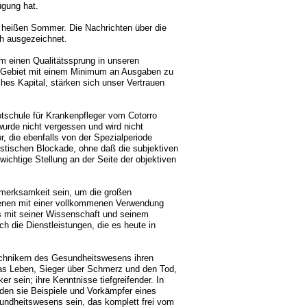
ügung hat.
 heißen Sommer. Die Nachrichten über die
ch ausgezeichnet.
m einen Qualitätssprung in unseren
em Gebiet mit einem Minimum an Ausgaben zu
hes Kapital, stärken sich unser Vertrauen
tschule für Krankenpfleger vom Cotorro
wurde nicht vergessen und wird nicht
, die ebenfalls von der Spezialperiode
listischen Blockade, ohne daß die subjektiven
 wichtige Stellung an der Seite der objektiven
ufmerksamkeit sein, um die großen
 Ebenen mit einer vollkommenen Verwendung
s mit seiner Wissenschaft und seinem
h die Dienstleistungen, die es heute in
chnikern des Gesundheitswesens ihren
as Leben, Sieger über Schmerz und den Tod,
r sein; ihre Kenntnisse tiefgreifender. In
den sie Beispiele und Vorkämpfer eines
undheitswesens sein, das komplett frei vom