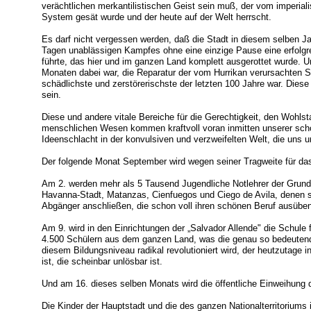
verächtlichen merkantilistischen Geist sein muß, der vom imperialis
System gesät wurde und der heute auf der Welt herrscht.
Es darf nicht vergessen werden, daß die Stadt in diesem selben J
Tagen unablässigen Kampfes ohne eine einzige Pause eine erfolg
führte, das hier und im ganzen Land komplett ausgerottet wurde. 
Monaten dabei war, die Reparatur der vom Hurrikan verursachten 
schädlichste und zerstörerischste der letzten 100 Jahre war. Diese
sein.
Diese und andere vitale Bereiche für die Gerechtigkeit, den Wohlsta
menschlichen Wesen kommen kraftvoll voran inmitten unserer sch
Ideenschlacht in der konvulsiven und verzweifelten Welt, die uns u
Der folgende Monat September wird wegen seiner Tragweite für da
Am 2. werden mehr als 5 Tausend Jugendliche Notlehrer der Grun
Havanna-Stadt, Matanzas, Cienfuegos und Ciego de Avila, denen s
Abgänger anschließen, die schon voll ihren schönen Beruf ausüben
Am 9. wird in den Einrichtungen der „Salvador Allende" die Schule fü
4.500 Schülern aus dem ganzen Land, was die genau so bedeutende E
diesem Bildungsniveau radikal revolutioniert wird, der heutzutage i
ist, die scheinbar unlösbar ist.
Und am 16. dieses selben Monats wird die öffentliche Einweihung 
Die Kinder der Hauptstadt und die des ganzen Nationalterritoriums 