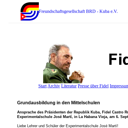
Freundschaftsgesellschaft BRD - Kuba e.V.
Start
Archiv
Literatur
Presse über Fidel
Impressu
Grundausbildung in den Mittelschulen
Ansprache des Präsidenten der Republik Kuba, Fidel Castro Ru
Experimentalschule José Martí, in La Habana Vieja, am 6. Se
Liebe Lehrer und Schüler der Experimentalschule José Martí!