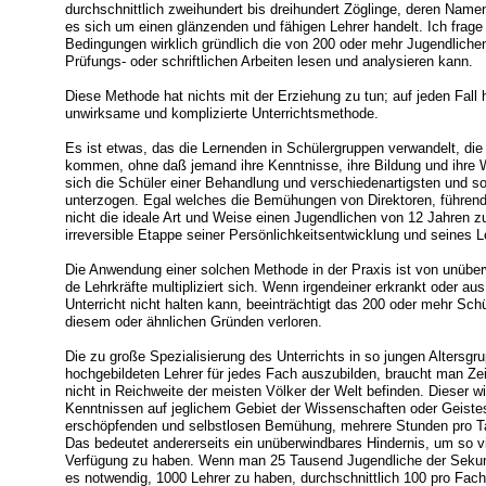
durchschnittlich zweihundert bis dreihundert Zöglinge, deren Nam
es sich um einen glänzenden und fähigen Lehrer handelt. Ich frage 
Bedingungen wirklich gründlich die von 200 oder mehr Jugendlichen
Prüfungs- oder schriftlichen Arbeiten lesen und analysieren kann.
Diese Methode hat nichts mit der Erziehung zu tun; auf jeden Fall 
unwirksame und komplizierte Unterrichtsmethode.
Es ist etwas, das die Lernenden in Schülergruppen verwandelt, d
kommen, ohne daß jemand ihre Kenntnisse, ihre Bildung und ihre Wer
sich die Schüler einer Behandlung und verschiedenartigsten und sog
unterzogen. Egal welches die Bemühungen von Direktoren, führend
nicht die ideale Art und Weise einen Jugendlichen von 12 Jahren z
irreversible Etappe seiner Persönlichkeitsentwicklung und seines Le
Die Anwendung einer solchen Methode in der Praxis ist von unüber
de Lehrkräfte multipliziert sich. Wenn irgendeiner erkrankt oder a
Unterricht nicht halten kann, beeinträchtigt das 200 oder mehr Sch
diesem oder ähnlichen Gründen verloren.
Die zu große Spezialisierung des Unterrichts in so jungen Altersgr
hochgebildeten Lehrer für jedes Fach auszubilden, braucht man Ze
nicht in Reichweite der meisten Völker der Welt befinden. Dieser w
Kenntnissen auf jeglichem Gebiet der Wissenschaften oder Geistes
erschöpfenden und selbstlosen Bemühung, mehrere Stunden pro Tag
Das bedeutet andererseits ein unüberwindbares Hindernis, um so vi
Verfügung zu haben. Wenn man 25 Tausend Jugendliche der Sekundä
es notwendig, 1000 Lehrer zu haben, durchschnittlich 100 pro Fach