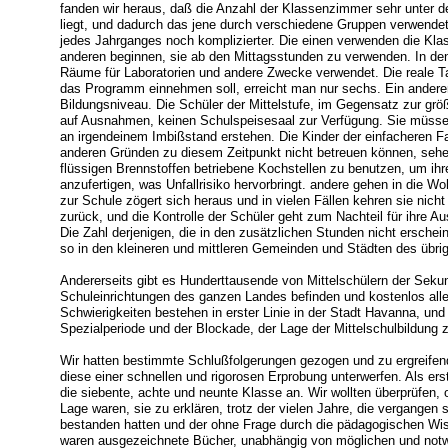
fanden wir heraus, daß die Anzahl der Klassenzimmer sehr unter d
liegt, und dadurch das jene durch verschiedene Gruppen verwendet
jedes Jahrganges noch komplizierter. Die einen verwenden die Kl
anderen beginnen, sie ab den Mittagsstunden zu verwenden. In de
Räume für Laboratorien und andere Zwecke verwendet. Die reale Ta
das Programm einnehmen soll, erreicht man nur sechs. Ein andere
Bildungsniveau. Die Schüler der Mittelstufe, im Gegensatz zur grö
auf Ausnahmen, keinen Schulspeisesaal zur Verfügung. Sie müss
an irgendeinem Imbißstand erstehen. Die Kinder der einfacheren Fam
anderen Gründen zu diesem Zeitpunkt nicht betreuen können, sehen
flüssigen Brennstoffen betriebene Kochstellen zu benutzen, um ih
anzufertigen, was Unfallrisiko hervorbringt. andere gehen in die
zur Schule zögert sich heraus und in vielen Fällen kehren sie nic
zurück, und die Kontrolle der Schüler geht zum Nachteil für ihre Aus
Die Zahl derjenigen, die in den zusätzlichen Stunden nicht erschei
so in den kleineren und mittleren Gemeinden und Städten des übri
Andererseits gibt es Hunderttausende von Mittelschülern der Sekundä
Schuleinrichtungen des ganzen Landes befinden und kostenlos alle
Schwierigkeiten bestehen in erster Linie in der Stadt Havanna, und 
Spezialperiode und der Blockade, der Lage der Mittelschulbildung
Wir hatten bestimmte Schlußfolgerungen gezogen und zu ergreifende
diese einer schnellen und rigorosen Erprobung unterwerfen. Als erste
die siebente, achte und neunte Klasse an. Wir wollten überprüfen, o
Lage waren, sie zu erklären, trotz der vielen Jahre, die vergangen s
bestanden hatten und der ohne Frage durch die pädagogischen Wi
waren ausgezeichnete Bücher, unabhängig von möglichen und not