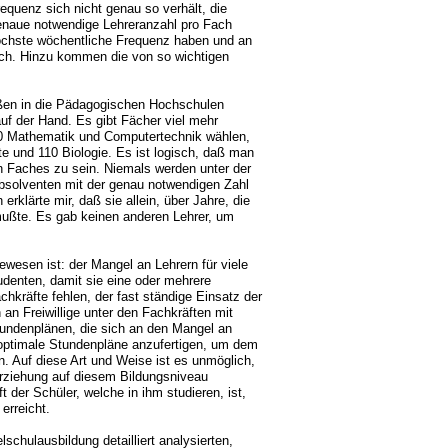
quenz sich nicht genau so verhält, die
enaue notwendige Lehreranzahl pro Fach
höchste wöchentliche Frequenz haben und an
sch. Hinzu kommen die von so wichtigen
eßen in die Pädagogischen Hochschulen
auf der Hand. Es gibt Fächer viel mehr
00 Mathematik und Computertechnik wählen,
e und 110 Biologie. Es ist logisch, daß man
 Faches zu sein. Niemals werden unter der
 Absolventen mit der genau notwendigen Zahl
rklärte mir, daß sie allein, über Jahre, die
 mußte. Es gab keinen anderen Lehrer, um
ewesen ist: der Mangel an Lehrern für viele
denten, damit sie eine oder mehrere
hkräfte fehlen, der fast ständige Einsatz der
 an Freiwillige unter den Fachkräften mit
undenplänen, die sich an den Mangel an
 optimale Stundenpläne anzufertigen, um dem
n. Auf diese Art und Weise ist es unmöglich,
Erziehung auf diesem Bildungsniveau
t der Schüler, welche in ihm studieren, ist,
erreicht.
schulausbildung detailliert analysierten,