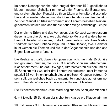
Im neuen Konzept erzieht jeder Integrallehrer nur 15 Jugendliche 
bis zum neunten Schuljahr mit; er wird der Freund, der Berater und 
und systematischen Kontakt zu ihren Eltern unterhalten, diese info
Die audiovisuellen Medien und die Computerlabors werden die jetz
Zeit der Mangel an Klassenzimmern und Lehrern bestehen bleiben 
geschaffen werden und das für die neuen Wege notwendige Lehrper
Der erreichte Erfolg und das Vorhaben, das Konzept zu verbessern,
diese historische Schule, wo Julio Antonio Mella und andere hervo
Persönlichkeiten studierten, in die Experimentalschule José Martí
Stadtbezirken von Habana Vieja und Centro Habana, zwei Gebieten
in ihr werden die Themen und die in der Gagarinschule und den and
Ergebnisse weiter erforscht.
Die Realität ist, daß, obwohl Gruppen von nicht mehr als 15 Schü
von größeren Räumen, die bis zu 30 und 45 Schülern beherbergen
Klassenzimmern uns dazu zwingen, Alternativen zu suchen und es,
45 Schülern mit zwei oder drei Lehrern zu probieren, aber immer da
speziell 15 von ihnen innerhalb dieser größeren Gruppen betreut. 
sein soll, um jegliches Fach zu unterrichten und dies auf einem wes
muß. Niemals würde ein Schüler ohne Unterricht bleiben.
Die Experimentalschule José Martí beginnt das Schuljahr mit den 
6. mit jeweils 15 Schülern der siebenten Klasse pro Klassenzimme
10. mit jeweils 30 Schülern der siebenten Klasse pro Klassenzimm