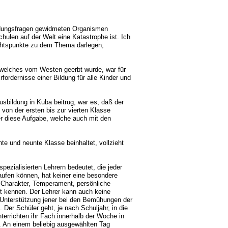
ildungsfragen gewidmeten Organismen
hulen auf der Welt eine Katastrophe ist. Ich
ichtspunkte zu dem Thema darlegen,
e, welches vom Westen geerbt wurde, war für
fordernisse einer Bildung für alle Kinder und
bildung in Kuba beitrug, war es, daß der
, von der ersten bis zur vierten Klasse
rer diese Aufgabe, welche auch mit den
te und neunte Klasse beinhaltet, vollzieht
ezialisierten Lehrern bedeutet, die jeder
laufen können, hat keiner eine besondere
, Charakter, Temperament, persönliche
t kennen. Der Lehrer kann auch keine
 Unterstützung jener bei den Bemühungen der
 Der Schüler geht, je nach Schuljahr, in die
terrichten ihr Fach innerhalb der Woche in
. An einem beliebig ausgewählten Tag