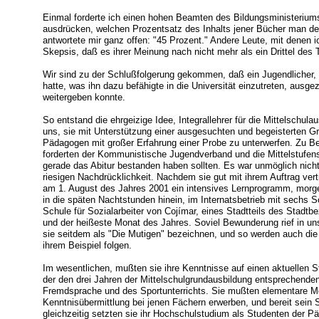
Einmal forderte ich einen hohen Beamten des Bildungsministeriums au
ausdrücken, welchen Prozentsatz des Inhalts jener Bücher man den
antwortete mir ganz offen: "45 Prozent." Andere Leute, mit denen
Skepsis, daß es ihrer Meinung nach nicht mehr als ein Drittel des 
Wir sind zu der Schlußfolgerung gekommen, daß ein Jugendlicher, d
hatte, was ihn dazu befähigte in die Universität einzutreten, ausg
weitergeben konnte.
So entstand die ehrgeizige Idee, Integrallehrer für die Mittelschul
uns, sie mit Unterstützung einer ausgesuchten und begeisterten G
Pädagogen mit großer Erfahrung einer Probe zu unterwerfen. Zu 
forderten der Kommunistische Jugendverband und die Mittelstufensch
gerade das Abitur bestanden haben sollten. Es war unmöglich nich
riesigen Nachdrücklichkeit. Nachdem sie gut mit ihrem Auftrag ve
am 1. August des Jahres 2001 ein intensives Lernprogramm, mor
in die späten Nachtstunden hinein, im Internatsbetrieb mit sechs 
Schule für Sozialarbeiter von Cojímar, eines Stadtteils des Stadtb
und der heißeste Monat des Jahres. Soviel Bewunderung rief in uns
sie seitdem als "Die Mutigen" bezeichnen, und so werden auch di
ihrem Beispiel folgen.
Im wesentlichen, mußten sie ihre Kenntnisse auf einen aktuellen St
der den drei Jahren der Mittelschulgrundausbildung entsprechende
Fremdsprache und des Sportunterrichts. Sie mußten elementare M
Kenntnisübermittlung bei jenen Fächern erwerben, und bereit sein S
gleichzeitig setzten sie ihr Hochschulstudium als Studenten der P