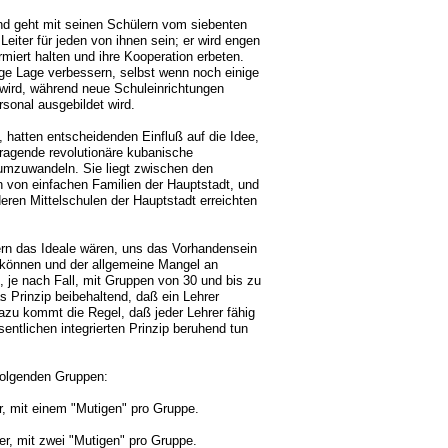
und geht mit seinen Schülern vom siebenten
Leiter für jeden von ihnen sein; er wird engen
rmiert halten und ihre Kooperation erbeten.
ige Lage verbessern, selbst wenn noch einige
wird, während neue Schuleinrichtungen
sonal ausgebildet wird.
 hatten entscheidenden Einfluß auf die Idee,
rragende revolutionäre kubanische
 umzuwandeln. Sie liegt zwischen den
 von einfachen Familien der Hauptstadt, und
eren Mittelschulen der Hauptstadt erreichten
lern das Ideale wären, uns das Vorhandensein
 können und der allgemeine Mangel an
 je nach Fall, mit Gruppen von 30 und bis zu
s Prinzip beibehaltend, daß ein Lehrer
Dazu kommt die Regel, daß jeder Lehrer fähig
entlichen integrierten Prinzip beruhend tun
folgenden Gruppen:
r, mit einem "Mutigen" pro Gruppe.
er, mit zwei "Mutigen" pro Gruppe.