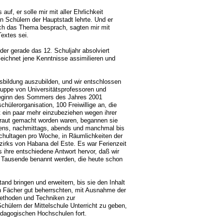
f, er solle mir mit aller Ehrlichkeit
 Schülern der Hauptstadt lehrte. Und er
 ich das Thema besprach, sagten mir mit
Textes sei.
er gerade das 12. Schuljahr absolviert
ezeichnet jene Kenntnisse assimilieren und
ausbildung auszubilden, und wir entschlossen
ruppe von Universitätsprofessoren und
Beginn des Sommers des Jahres 2001
ülerorganisation, 100 Freiwillige an, die
t ein paar mehr einzubeziehen wegen ihrer
rtraut gemacht worden waren, begannen sie
gens, nachmittags, abends und manchmal bis
Schultagen pro Woche, in Räumlichkeiten der
ezirks von Habana del Este. Es war Ferienzeit
 ihre entschiedene Antwort hervor, daß wir
e Tausende benannt werden, die heute schon
and bringen und erweitern, bis sie den Inhalt
n Fächer gut beherrschten, mit Ausnahme der
ethoden und Techniken zur
chülern der Mittelschule Unterricht zu geben,
ädagogischen Hochschulen fort.