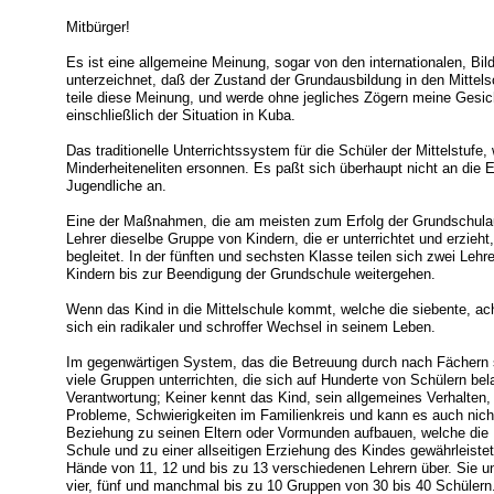
Mitbürger!
Es ist eine allgemeine Meinung, sogar von den internationalen, B
unterzeichnet, daß der Zustand der Grundausbildung in den Mittelsc
teile diese Meinung, und werde ohne jegliches Zögern meine Ges
einschließlich der Situation in Kuba.
Das traditionelle Unterrichtssystem für die Schüler der Mittelstuf
Minderheiteneliten ersonnen. Es paßt sich überhaupt nicht an die Er
Jugendliche an.
Eine der Maßnahmen, die am meisten zum Erfolg der Grundschulaus
Lehrer dieselbe Gruppe von Kindern, die er unterrichtet und erzieht
begleitet. In der fünften und sechsten Klasse teilen sich zwei Leh
Kindern bis zur Beendigung der Grundschule weitergehen.
Wenn das Kind in die Mittelschule kommt, welche die siebente, ach
sich ein radikaler und schroffer Wechsel in seinem Leben.
Im gegenwärtigen System, das die Betreuung durch nach Fächern sp
viele Gruppen unterrichten, die sich auf Hunderte von Schülern be
Verantwortung; Keiner kennt das Kind, sein allgemeines Verhalten
Probleme, Schwierigkeiten im Familienkreis und kann es auch nich
Beziehung zu seinen Eltern oder Vormunden aufbauen, welche die
Schule und zu einer allseitigen Erziehung des Kindes gewährleistet.
Hände von 11, 12 und bis zu 13 verschiedenen Lehrern über. Sie un
vier, fünf und manchmal bis zu 10 Gruppen von 30 bis 40 Schülern