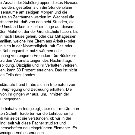
er Anzahl der Schülergruppen dieses Niveaus
 werden, gestalten sich die Stundenpläne
assenräume am zeitigen Morgen und die
n freien Zeiträumen werden im Wechsel die
tsache ist, daß von den acht Stunden, die
r Umstand kompliziert die Lage auf diesem
ßten Mehrheit der der Grundschule haben, bis
en nach Hause gehen, oder das Mittagessen
ilien, welche ihre Eltern aus Arbeits- oder
 sich in der Notwendigkeit, mit Gas oder
re Nahrungsmittel aufzuwärmen oder
 Wohnung von engeren Freunden. Die Rückkehr
ht zu den Veranstaltungen des Nachmittags
bildung, Disziplin und ihr Verhalten verloren.
nen, kann 30 Prozent erreichen. Das ist nicht
gen Teils des Landes.
rstufe I und II, die sich in Internaten von
 Verpflegung und Betreuung erhalten. Die
von ihr gingen wir aus, um, inmitten der
 zu begegnen.
 Initiativen festgelegt, aber erst mußte man
n Schritt, forderten wir die Lehrbücher für
b wir selbst sie verstünden, ob wir in der
ind, seit wir diese Fächer studiert und
ssenschaften neu eingeführten Elemente. Es
wendigen Verbesserungen.