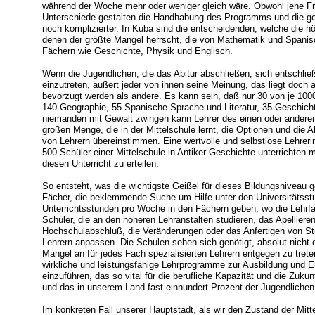
während der Woche mehr oder weniger gleich wäre. Obwohl jene Fre
Unterschiede gestalten die Handhabung des Programms und die g
noch komplizierter. In Kuba sind die entscheidenden, welche die 
denen der größte Mangel herrscht, die von Mathematik und Spani
Fächern wie Geschichte, Physik und Englisch.
Wenn die Jugendlichen, die das Abitur abschließen, sich entschli
einzutreten, äußert jeder von ihnen seine Meinung, das liegt doch 
bevorzugt werden als andere. Es kann sein, daß nur 30 von je 10
140 Geographie, 55 Spanische Sprache und Literatur, 35 Geschicht
niemanden mit Gewalt zwingen kann Lehrer des einen oder anderen
großen Menge, die in der Mittelschule lernt, die Optionen und die
von Lehrern übereinstimmen. Eine wertvolle und selbstlose Lehrerin e
500 Schüler einer Mittelschule in Antiker Geschichte unterrichten
diesen Unterricht zu erteilen.
So entsteht, was die wichtigste Geißel für dieses Bildungsniveau g
Fächer, die beklemmende Suche um Hilfe unter den Universitätsstu
Unterrichtsstunden pro Woche in den Fächern geben, wo die Lehrfac
Schüler, die an den höheren Lehranstalten studieren, das Apellieren
Hochschulabschluß, die Veränderungen oder das Anfertigen von St
Lehrern anpassen. Die Schulen sehen sich genötigt, absolut nicht
Mangel an für jedes Fach spezialisierten Lehrern entgegen zu trete
wirkliche und leistungsfähige Lehrprogramme zur Ausbildung und 
einzuführen, das so vital für die berufliche Kapazität und die Zukunf
und das in unserem Land fast einhundert Prozent der Jugendlichen 
Im konkreten Fall unserer Hauptstadt, als wir den Zustand der Mittel