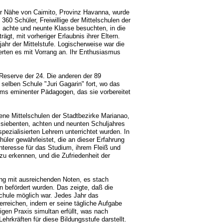
r Nähe von Caimito, Provinz Havanna, wurde
360 Schüler, Freiwillige der Mittelschulen der
, achte und neunte Klasse besuchten, in die
ägt, mit vorheriger Erlaubnis ihrer Eltern.
jahr der Mittelstufe. Logischerweise war die
derten es mit Vorrang an. Ihr Enthusiasmus
Reserve der 24. Die anderen der 89
selben Schule "Juri Gagarin" fort, wo das
ams eminenter Pädagogen, das sie vorbereitet
ne Mittelschulen der Stadtbezirke Marianao,
 siebenten, achten und neunten Schuljahres
ezialisierten Lehrern unterrichtet wurden. In
üler gewährleistet, die an dieser Erfahrung
nteresse für das Studium, ihrem Fleiß und
u erkennen, und die Zufriedenheit der
ng mit ausreichenden Noten, es stach
n befördert wurden. Das zeigte, daß die
lschule möglich war. Jedes Jahr das
 erreichen, indem er seine tägliche Aufgabe
en Praxis simultan erfüllt, was nach
hrkräften für diese Bildungsstufe darstellt.