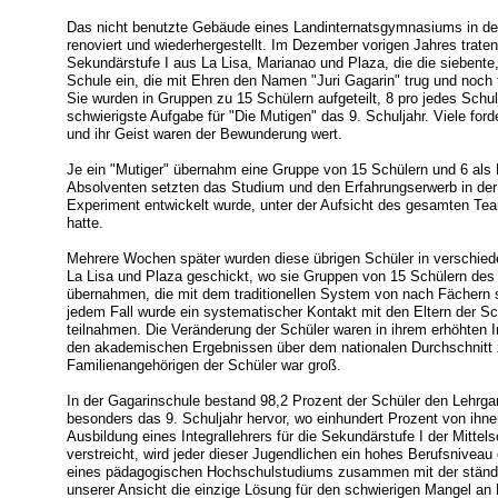
Das nicht benutzte Gebäude eines Landinternatsgymnasiums in de
renoviert und wiederhergestellt. Im Dezember vorigen Jahres traten 
Sekundärstufe I aus La Lisa, Marianao und Plaza, die die siebente
Schule ein, die mit Ehren den Namen "Juri Gagarin" trug und noch tr
Sie wurden in Gruppen zu 15 Schülern aufgeteilt, 8 pro jedes Schul
schwierigste Aufgabe für "Die Mutigen" das 9. Schuljahr. Viele for
und ihr Geist waren der Bewunderung wert.
Je ein "Mutiger" übernahm eine Gruppe von 15 Schülern und 6 als 
Absolventen setzten das Studium und den Erfahrungserwerb in der 
Experiment entwickelt wurde, unter der Aufsicht des gesamten Te
hatte.
Mehrere Wochen später wurden diese übrigen Schüler in verschiede
La Lisa und Plaza geschickt, wo sie Gruppen von 15 Schülern des
übernahmen, die mit dem traditionellen System von nach Fächern sp
jedem Fall wurde ein systematischer Kontakt mit den Eltern der Sch
teilnahmen. Die Veränderung der Schüler waren in ihrem erhöhten I
den akademischen Ergebnissen über dem nationalen Durchschnitt z
Familienangehörigen der Schüler war groß.
In der Gagarinschule bestand 98,2 Prozent der Schüler den Lehrga
besonders das 9. Schuljahr hervor, wo einhundert Prozent von ihne
Ausbildung eines Integrallehrers für die Sekundärstufe I der Mitte
verstreicht, wird jeder dieser Jugendlichen ein hohes Berufsniveau
eines pädagogischen Hochschulstudiums zusammen mit der ständig
unserer Ansicht die einzige Lösung für den schwierigen Mangel an Le