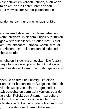
en sie schwerlich kennen können, auch wenn
mich oft, ob ein Lehrer unter solchen
 mit verwickelter Schrift geschriebenen
handelt es sich nur um eine rudimentäre,
ie von einem Lehrer zum anderen gehen und
te integriert. In diesem jungen Alter fühlen
ar widersprüchlichen Kriterien ihrer Lehrer
em und leitendem Personal wären, dies ist
u erziehen, der in eine entscheidende und
bens eintritt.
windbaren Hindernissen geplagt. Die Anzahl
us jeglichem anderen plausiblen Grund seinen
üler. Unzählige Unterrichtsstunden gehen aus
uppen ist absurd und unnötig. Um einen
it und nicht berechenbare Ausgaben, die sich
ird sehr wenig von seinen tiefgreifenden
wissenschaften vermitteln können, trotz der
 vielen Kollektiven Unterricht zu geben.
ele und so unterschiedliche Fachkräfte zur
rstufe in 10 Fächern unterrichten muß, ist
, im Falle daß die Unterrichtsfrequenz