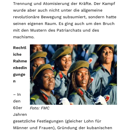
Trennung und Atomisierung der Kräfte. Der Kampf
wurde aber auch nicht unter die allgemeine
revolutionäre Bewegung subsumiert, sondern hatte
seinen eigenen Raum. Es ging auch um den Bruch
mit den Mustern des Patriarchats und des
machismo.
Rechtl
iche
Rahme
nbedin
gunge
n
– In
den
60er
Foto: FMC
Jahren
gesetzliche Festlegungen (gleicher Lohn für
Männer und Frauen), Gründung der kubanischen