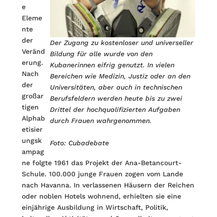
e
Eleme
nte
der
Der Zugang zu kostenloser und universeller
Veränd
Bildung für alle wurde von den
erung.
Kubanerinnen eifrig genutzt. In vielen
Nach
Bereichen wie Medizin, Justiz oder an den
der
Universitäten, aber auch in technischen
großar
Berufsfeldern werden heute bis zu zwei
tigen
Drittel der hochqualifizierten Aufgaben
Alphab
durch Frauen wahrgenommen.
etisier
ungsk
Foto: Cubadebate
ampag
ne folgte 1961 das Projekt der Ana-Betancourt-
Schule. 100.000 junge Frauen zogen vom Lande
nach Havanna. In verlassenen Häusern der Reichen
oder noblen Hotels wohnend, erhielten sie eine
einjährige Ausbildung in Wirtschaft, Politik,