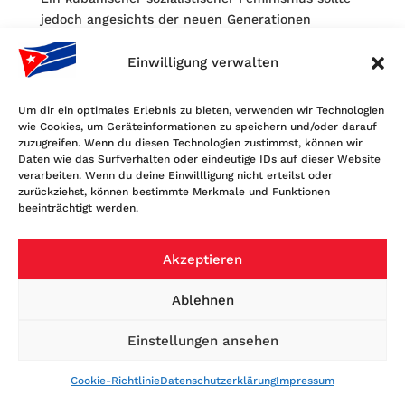
jedoch angesichts der neuen Generationen
kubanischer Frauen, die nach feministischen
Bezügen suchen, global vernetzt sind und die
Einwilligung verwalten
Agenda des weltweiten Feminismus von einem
mobilen Gerät aus verfolgen können, aktualisiert
Um dir ein optimales Erlebnis zu bieten, verwenden wir Technologien
und präzisiert werden.
wie Cookies, um Geräteinformationen zu speichern und/oder darauf
zuzugreifen. Wenn du diesen Technologien zustimmst, können wir
Daten wie das Surfverhalten oder eindeutige IDs auf dieser Website
Globale Vernetzung bedeute auch, dass die
verarbeiten. Wenn du deine Einwillligung nicht erteilst oder
kollektiven Organisationen unter „schwerem
zurückziehst, können bestimmte Merkmale und Funktionen
medialen Beschuss stehen“. Die Kritik erfolge von
beeinträchtigt werden.
unehrlichen Positionen aus, wenn den staatlichen
Institutionen vorgeworfen würde, sie täten nicht
Akzeptieren
genug gegen die Gewalt gegen Frauen. Die
Konterrevolution dämonisiere unter dem
Ablehnen
Deckmantel der feministischen Sache die
Staatsführung und die FMC und habe einen
Einstellungen ansehen
liberalen Feminismus hervorgebracht. Es ginge den
Kritikern darum, kollektive Formen wie die FMC zu
Cookie-Richtlinie
Datenschutzerklärung
Impressum
zerstören und ihrer politischen Bedeutung zu