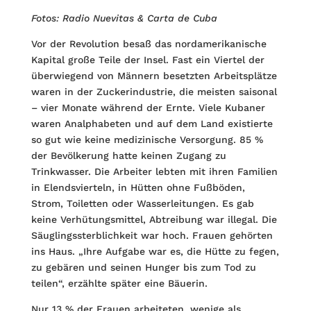
Fotos: Radio Nuevitas & Carta de Cuba
Vor der Revolution besaß das nordamerikanische
Kapital große Teile der Insel. Fast ein Viertel der
überwiegend von Männern besetzten Arbeitsplätze
waren in der Zuckerindustrie, die meisten saisonal
– vier Monate während der Ernte. Viele Kubaner
waren Analphabeten und auf dem Land existierte
so gut wie keine medizinische Versorgung. 85 %
der Bevölkerung hatte keinen Zugang zu
Trinkwasser. Die Arbeiter lebten mit ihren Familien
in Elendsvierteln, in Hütten ohne Fußböden,
Strom, Toiletten oder Wasserleitungen. Es gab
keine Verhütungsmittel, Abtreibung war illegal. Die
Säuglingssterblichkeit war hoch. Frauen gehörten
ins Haus. „Ihre Aufgabe war es, die Hütte zu fegen,
zu gebären und seinen Hunger bis zum Tod zu
teilen“, erzählte später eine Bäuerin.
Nur 13 % der Frauen arbeiteten, wenige als