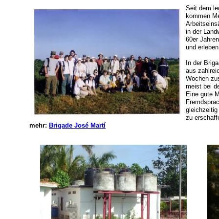
Seit dem le
kommen Men
Arbeitseins
in der Land
60er Jahren
und erleben
In der Brig
aus zahlrei
Wochen zus
meist bei de
Eine gute M
Fremdsprac
gleichzeiti
zu erschaff
mehr:
Brigade José Martí