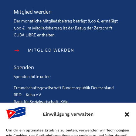
Mitglied werden
Der monatliche Mitgliedsbeitrag beträgt 8,00 €, ermäßigt
3,00 €. Im Mitgliedsbeitrag ist der Bezug der Zeitschrift
CUBA LIBRE enthalten.
MITGLIED WERDEN
$
Spenden
Spenden bitte unter:
Freundschaftsgesellschaft Bundesrepublik Deutschland
BRD – Kuba e.V.
Bank für Sozialwirtschaft, Köln
IBAN: DE96 3702 0500 0001 2369 00, BIC: BFSWDE33XXX
Einwilligung verwalten
SPENDEN
$
Um dir ein optimales Erlebnis zu bieten, verwenden wir Technologien
wie Cookies, um Geräteinformationen zu speichern und/oder darauf