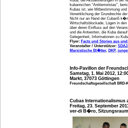
Kuba, die Aktualisierungen in der W
kubanischen "Antiterroristas", beri
Kubas ist, wie Mitbestimmung und 
Verwirklichung der Grundrechte der
Nicht nur an Hand der Cuban5 k�nn
Wirtschaftsblockade, Lügen in den 
über deren Einfluss auf den Veranst
und die Antworten, die Kuba darauf
Gelegenheit, Informationen zu Ku
Flyer:
Facts und Stories aus un
Veranstalter / Unterstützer:
SDAJ
Marxistische Bl�tter
,
DKP
,
junge
Info-Pavillon der Freunds
Samstag, 1. Mai 2012, 12:0
Markt, 37073 Göttingen
Freundschaftsgesellschaft BRD-
Cubas Internationalismus a
Freitag, 23. September 201
ver-di B�ro, Sitzungsraum,