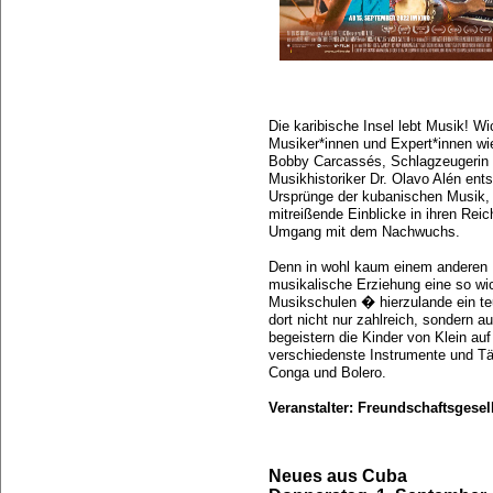
Die karibische Insel lebt Musik! Wi
Musiker*innen und Expert*innen w
Bobby Carcassés, Schlagzeugerin 
Musikhistoriker Dr. Olavo Alén ent
Ursprünge der kubanischen Musik,
mitreißende Einblicke in ihren Rei
Umgang mit dem Nachwuchs.
Denn in wohl kaum einem anderen L
musikalische Erziehung eine so wich
Musikschulen � hierzulande ein te
dort nicht nur zahlreich, sondern a
begeistern die Kinder von Klein au
verschiedenste Instrumente und T
Conga und Bolero.
Veranstalter: Freundschaftsgese
Neues aus Cuba