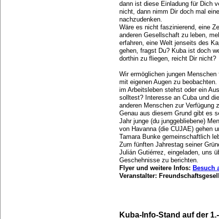
dann ist diese Einladung für Dich 
nicht, dann nimm Dir doch mal ei
nachzudenken.
Wäre es nicht faszinierend, eine Z
anderen Gesellschaft zu leben, me
erfahren, eine Welt jenseits des K
gehen, fragst Du? Kuba ist doch w
dorthin zu fliegen, reicht Dir nicht?
Wir ermöglichen jungen Menschen 
mit eigenen Augen zu beobachten. Da
im Arbeitsleben stehst oder ein 
solltest? Interesse an Cuba und di
anderen Menschen zur Verfügung zu
Genau aus diesem Grund gibt es s
Jahr junge (du junggebliebene) Me
von Havanna (die CUJAE) gehen un
Tamara Bunke gemeinschaftlich le
Zum fünften Jahrestag seiner Grün
Julián Gutiérrez, eingeladen, uns ü
Geschehnisse zu berichten.
Flyer und weitere Infos:
Besuch 
Veranstalter: Freundschaftsgese
Kuba-Info-Stand auf der 