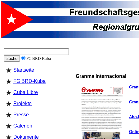
FG BRD-Kuba
Startseite
Granma Internacional
FG BRD-Kuba
Granm
Cuba Libre
Gran
Projekte
Presse
Abo-
Galerien
Onlin
Dokumente