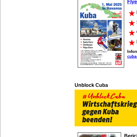
Flye
Info
cuba
Unblock Cuba
Beric