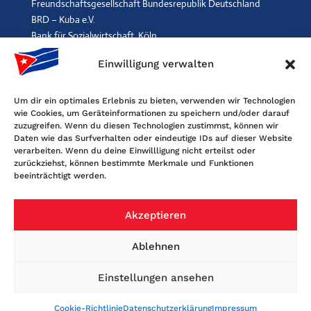
Freundschaftsgesellschaft Bundesrepublik Deutschland
BRD – Kuba e.V.
Bank für Sozialwirtschaft, Köln
IBAN: DE96 3702 0500 0001 2369 00, BIC: BFSWDE33XXX
Einwilligung verwalten
SPENDEN
$
Um dir ein optimales Erlebnis zu bieten, verwenden wir Technologien
wie Cookies, um Geräteinformationen zu speichern und/oder darauf
Kontakt
zuzugreifen. Wenn du diesen Technologien zustimmst, können wir
Daten wie das Surfverhalten oder eindeutige IDs auf dieser Website
Freundschaftsgesellschaft BRD-Kuba
verarbeiten. Wenn du deine Einwillligung nicht erteilst oder
Maybachstr. 159, 50670 Köln
zurückziehst, können bestimmte Merkmale und Funktionen
beeinträchtigt werden.
Tel. 0221-2405120, Fax 0221-6060080
E-Mail: info@fgbrdkuba.de
Akzeptieren
Ablehnen
Einstellungen ansehen
Cookie-Richtlinie
Datenschutzerklärung
Impressum