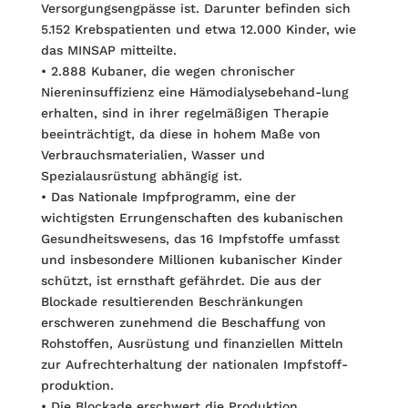
Versorgungsengpässe ist. Darunter befinden sich
5.152 Krebspatienten und etwa 12.000 Kinder, wie
das MINSAP mitteilte.
• 2.888 Kubaner, die wegen chronischer
Niereninsuffizienz eine Hämodialysebehand-lung
erhalten, sind in ihrer regelmäßigen Therapie
beeinträchtigt, da diese in hohem Maße von
Verbrauchsmaterialien, Wasser und
Spezialausrüstung abhängig ist.
• Das Nationale Impfprogramm, eine der
wichtigsten Errungenschaften des kubani­schen
Gesundheitswesens, das 16 Impfstoffe umfasst
und insbesondere Millionen kubanischer Kinder
schützt, ist ernsthaft gefährdet. Die aus der
Blockade resultier­enden Beschränkungen
erschweren zunehmend die Beschaffung von
Rohstoffen, Ausrüstung und finanziellen Mitteln
zur Aufrechterhaltung der nationalen Impfstoff­
produktion.
• Die Blockade erschwert die Produktion