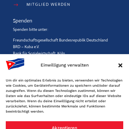
MITGLIED WERDEN
$
Spenden
Spenden bitte unter:
Freundschaftsgesellschaft Bundesrepublik Deutschland
BRD – Kuba e.V.
Bank für Sozialwirtschaft, Köln
IBAN: DE96 3702 0500 0001 2369 00, BIC: BFSWDE33XXX
Einwilligung verwalten
SPENDEN
$
Um dir ein optimales Erlebnis zu bieten, verwenden wir Technologien
wie Cookies, um Geräteinformationen zu speichern und/oder darauf
Kontakt
zuzugreifen. Wenn du diesen Technologien zustimmst, können wir
Daten wie das Surfverhalten oder eindeutige IDs auf dieser Website
Freundschaftsgesellschaft BRD-Kuba
verarbeiten. Wenn du deine Einwillligung nicht erteilst oder
Maybachstr. 159, 50670 Köln
zurückziehst, können bestimmte Merkmale und Funktionen
beeinträchtigt werden.
Tel. 0221-2405120, Fax 0221-6060080
E-Mail: info@fgbrdkuba.de
Akzeptieren