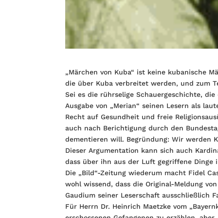
„Märchen von Kuba“ ist keine kubanische M
die über Kuba verbreitet werden, und zum Te
Sei es die rührselige Schauergeschichte, die
Ausgabe von „Merian“ seinen Lesern als laut
Recht auf Gesundheit und freie Religionsaus
auch nach Berichtigung durch den Bundestags
dementieren will. Begründung: Wir werden Kub
Dieser Argumentation kann sich auch Kardina
dass über ihn aus der Luft gegriffene Dinge 
Die „Bild“-Zeitung wiederum macht Fidel Cast
wohl wissend, dass die Original-Meldung v
Gaudium seiner Leserschaft ausschließlich F
Für Herrn Dr. Heinrich Maetzke vom „Bayernk
erschossenen Gefangenen zu erzählen, aber, a