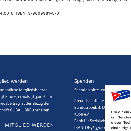
 14,00 €, ISBN: 3-9809981-5-0
glied werden
Spenden
monatliche Mitgliedsbeitrag
Spenden bitte unter:
gt 8,00 €, ermäßigt 3,00 €. Im
Freundschaftsgesellschaft
iedsbeitrag ist der Bezug der
Bundesrepublik Deutschland BR
schrift CUBA LIBRE enthalten.
Um dir ein 
Kuba e.V.
um Gerätei
Bank für Sozialwirtschaft, Köln
diesen Tech
MITGLIED WERDEN
IBAN: DE96 3702 0500 0001 2369
eindeutige 