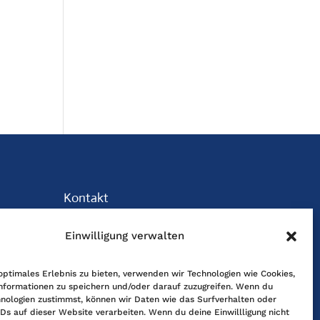
Kontakt
Freundschaftsgesellschaft BRD-Kuba
Einwilligung verwalten
Maybachstr. 159, 50670 Köln
D –
Tel. 0221-2405120, Fax 0221-6060080
optimales Erlebnis zu bieten, verwenden wir Technologien wie Cookies,
nformationen zu speichern und/oder darauf zuzugreifen. Wenn du
E-Mail: info@fgbrdkuba.de
nologien zustimmst, können wir Daten wie das Surfverhalten oder
 00,
IDs auf dieser Website verarbeiten. Wenn du deine Einwillligung nicht