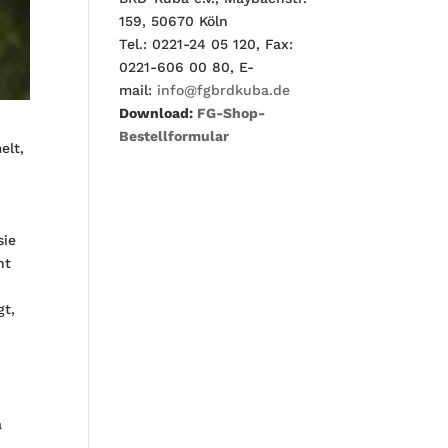
159, 50670 Köln
Tel.: 0221-24 05 120, Fax:
0221-606 00 80, E-
mail:
info@fgbrdkuba.de
Download:
FG-Shop-
Bestellformular
elt,
sie
ht
gt,
a