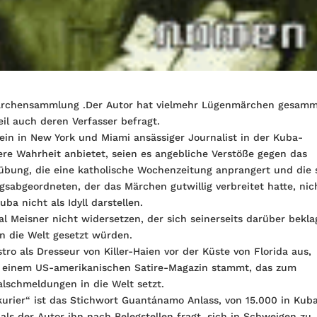
ärchensammlung .Der Autor hat vielmehr Lügenmärchen gesamm
il auch deren Verfasser befragt.
 ein in New York und Miami ansässiger Journalist in der Kuba-
ere Wahrheit anbietet, seien es angebliche Verstöße gegen das
übung, die eine katholische Wochenzeitung anprangert und die 
abgeordneten, der das Märchen gutwillig verbreitet hatte, nic
a nicht als Idyll darstellen.
l Meisner nicht widersetzen, der sich seinerseits darüber bekla
in die Welt gesetzt würden.
ro als Dresseur von Killer-Haien vor der Küste von Florida aus,
on einem US-amerikanischen Satire-Magazin stammt, das zum
alschmeldungen in die Welt setzt.
urier“ ist das Stichwort Guantánamo Anlass, von 15.000 in Kub
ls der Autor ihn nach Belegstellen fragt, sich in Schweigen zu