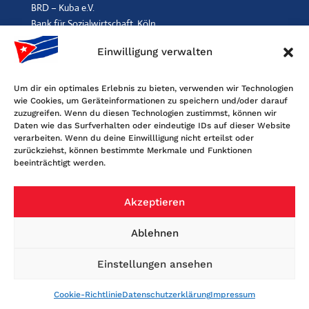
BRD – Kuba e.V.
Bank für Sozialwirtschaft, Köln
IBAN: DE96 3702 0500 0001 2369 00, BIC: BFSWDE33XXX
Einwilligung verwalten
SPENDEN
$
Um dir ein optimales Erlebnis zu bieten, verwenden wir Technologien
wie Cookies, um Geräteinformationen zu speichern und/oder darauf
Kontakt
zuzugreifen. Wenn du diesen Technologien zustimmst, können wir
Daten wie das Surfverhalten oder eindeutige IDs auf dieser Website
Freundschaftsgesellschaft BRD-Kuba
verarbeiten. Wenn du deine Einwillligung nicht erteilst oder
Maybachstr. 159, 50670 Köln
zurückziehst, können bestimmte Merkmale und Funktionen
beeinträchtigt werden.
Tel. 0221-2405120, Fax 0221-6060080
E-Mail: info@fgbrdkuba.de
Akzeptieren
Ablehnen
Einstellungen ansehen
Cookie-Richtlinie
Datenschutzerklärung
Impressum