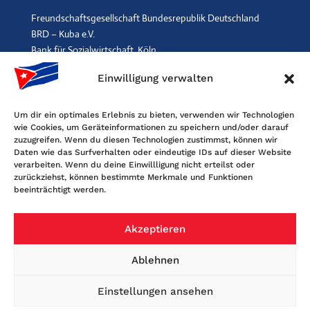
Freundschaftsgesellschaft Bundesrepublik Deutschland
BRD – Kuba e.V.
Bank für Sozialwirtschaft, Köln
IBAN: DE96 3702 0500 0001 2369 00, BIC: BFSWDE33XXX
Einwilligung verwalten
SPENDEN
$
Um dir ein optimales Erlebnis zu bieten, verwenden wir Technologien
wie Cookies, um Geräteinformationen zu speichern und/oder darauf
Kontakt
zuzugreifen. Wenn du diesen Technologien zustimmst, können wir
Daten wie das Surfverhalten oder eindeutige IDs auf dieser Website
Freundschaftsgesellschaft BRD-Kuba
verarbeiten. Wenn du deine Einwillligung nicht erteilst oder
Maybachstr. 159, 50670 Köln
zurückziehst, können bestimmte Merkmale und Funktionen
beeinträchtigt werden.
Tel. 0221-2405120, Fax 0221-6060080
E-Mail: info@fgbrdkuba.de
Akzeptieren
Ablehnen
Einstellungen ansehen