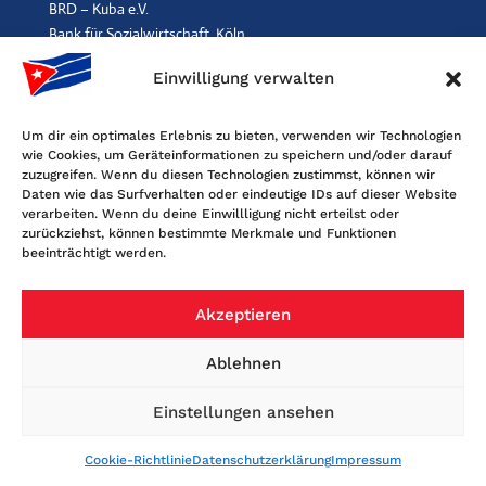
BRD – Kuba e.V.
Bank für Sozialwirtschaft, Köln
IBAN: DE96 3702 0500 0001 2369 00, BIC: BFSWDE33XXX
Einwilligung verwalten
SPENDEN
$
Um dir ein optimales Erlebnis zu bieten, verwenden wir Technologien
wie Cookies, um Geräteinformationen zu speichern und/oder darauf
Kontakt
zuzugreifen. Wenn du diesen Technologien zustimmst, können wir
Daten wie das Surfverhalten oder eindeutige IDs auf dieser Website
Freundschaftsgesellschaft BRD-Kuba
verarbeiten. Wenn du deine Einwillligung nicht erteilst oder
Maybachstr. 159, 50670 Köln
zurückziehst, können bestimmte Merkmale und Funktionen
beeinträchtigt werden.
Tel. 0221-2405120, Fax 0221-6060080
E-Mail: info@fgbrdkuba.de
Akzeptieren
Ablehnen
Einstellungen ansehen
Cookie-Richtlinie
Datenschutzerklärung
Impressum