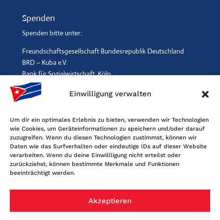
Spenden
Spenden bitte unter:
Freundschaftsgesellschaft Bundesrepublik Deutschland
BRD – Kuba e.V.
Bank für Sozialwirtschaft, Köln
IBAN: DE96 3702 0500 0001 2369 00, BIC: BFSWDE33XXX
Einwilligung verwalten
SPENDEN
$
Um dir ein optimales Erlebnis zu bieten, verwenden wir Technologien
wie Cookies, um Geräteinformationen zu speichern und/oder darauf
Kontakt
zuzugreifen. Wenn du diesen Technologien zustimmst, können wir
Daten wie das Surfverhalten oder eindeutige IDs auf dieser Website
Freundschaftsgesellschaft BRD-Kuba
verarbeiten. Wenn du deine Einwillligung nicht erteilst oder
Maybachstr. 159, 50670 Köln
zurückziehst, können bestimmte Merkmale und Funktionen
beeinträchtigt werden.
Tel. 0221-2405120, Fax 0221-6060080
E-Mail: info@fgbrdkuba.de
Akzeptieren