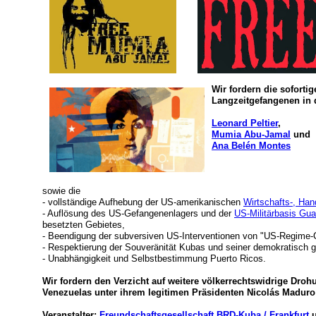
Wir fordern die sofortig
Langzeitgefangenen in
Leonard Peltier
,
Mumia Abu-Jamal
und
Ana Belén Montes
sowie die
- vollständige Aufhebung der US-amerikanischen
Wirtschafts-, Ha
- Auflösung des US-Gefangenenlagers und der
US-Militärbasis Gu
besetzten Gebietes,
- Beendigung der subversiven US-Interventionen von "US-Regime
- Respektierung der Souveränität Kubas und seiner demokratisch 
- Unabhängigkeit und Selbstbestimmung Puerto Ricos.
Wir fordern den Verzicht auf weitere völkerrechtswidrige Dro
Venezuelas unter ihrem legitimen Präsidenten Nicolás Madur
Veranstalter:
Freundschaftsgesellschaft BRD-Kuba / Frankfurt
u