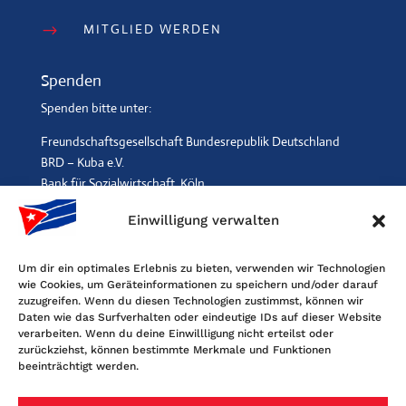
MITGLIED WERDEN
$
Spenden
Spenden bitte unter:
Freundschaftsgesellschaft Bundesrepublik Deutschland
BRD – Kuba e.V.
Bank für Sozialwirtschaft, Köln
IBAN: DE96 3702 0500 0001 2369 00, BIC: BFSWDE33XXX
Einwilligung verwalten
SPENDEN
$
Um dir ein optimales Erlebnis zu bieten, verwenden wir Technologien
wie Cookies, um Geräteinformationen zu speichern und/oder darauf
Kontakt
zuzugreifen. Wenn du diesen Technologien zustimmst, können wir
Daten wie das Surfverhalten oder eindeutige IDs auf dieser Website
Freundschaftsgesellschaft BRD-Kuba
verarbeiten. Wenn du deine Einwillligung nicht erteilst oder
Maybachstr. 159, 50670 Köln
zurückziehst, können bestimmte Merkmale und Funktionen
beeinträchtigt werden.
Tel. 0221-2405120, Fax 0221-6060080