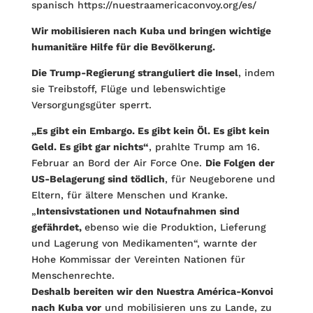
spanisch https://nuestraamericaconvoy.org/es/
Wir mobilisieren nach Kuba und bringen wichtige
humanitäre Hilfe für die Bevölkerung.
Die Trump-Regierung stranguliert die Insel
, indem
sie Treibstoff, Flüge und lebenswichtige
Versorgungsgüter sperrt.
„Es gibt ein Embargo. Es gibt kein Öl. Es gibt kein
Geld. Es gibt gar nichts“
, prahlte Trump am 16.
Februar an Bord der Air Force One.
Die Folgen der
US-Belagerung sind tödlich
, für Neugeborene und
Eltern, für ältere Menschen und Kranke.
„
Intensivstationen und Notaufnahmen sind
gefährdet,
ebenso wie die Produktion, Lieferung
und Lagerung von Medikamenten“, warnte der
Hohe Kommissar der Vereinten Nationen für
Menschenrechte.
Deshalb bereiten wir den Nuestra América-Konvoi
nach Kuba vor
und mobilisieren uns zu Lande, zu