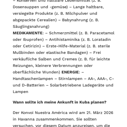
– Konserven und haltbare Lebensmittel (z. B.
Dosensuppen und -gemüse) – Lange haltbare,
versiegelte Produkte (z. B. Milchpulver und
abgepackte Cerealien) – Babynahrung (z. B.
Säuglingsnahrung)
MEDIKAMENTE
: – Schmerzmittel (z. B. Paracetamol
oder Ibuprofen) – Antihistaminika (z. B. Loratadin
oder Cetirizin) – Erste-Hilfe-Material (z. B. sterile
Mullbinden oder elastische Bandagen) – Frei
verkäufliche Salben und Cremes (z. B. für leichte
Reizungen, kleinere Verbrennungen oder
oberflächliche Wunden)
ENERGIE
: –
Handtaschenlampen – Stirnlampen – AA-, AAA-, C-
und D-Batterien – Solarbetriebene Ladegeräte und
Lampen
Wann sollte ich meine Ankunft in Kuba planen?
Der Konvoi Nuestra América wird am 21. März 2026
in Havanna zusammen­kommen. Sie sollten
versuchen, vor diesem Datum anzureisen, um die