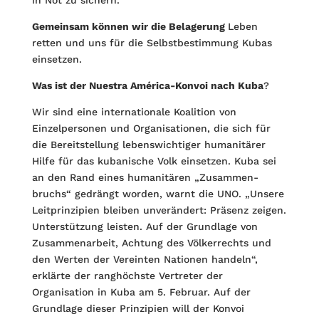
in Not zu sichern.
Gemeinsam können wir die Belagerung
Leben
retten und uns für die Selbstbestimmung Kubas
einsetzen.
Was ist der Nuestra América-Konvoi nach Kuba
?
Wir sind eine internationale Koalition von
Einzelpersonen und Organisationen, die sich für
die Bereitstellung lebenswichtiger humanitärer
Hilfe für das kubani­sche Volk einsetzen. Kuba sei
an den Rand eines humanitären „Zusammen­
bruchs“ gedrängt worden, warnt die UNO. „Unsere
Leitprinzipien bleiben unver­ändert: Präsenz zeigen.
Unterstützung leisten. Auf der Grundlage von
Zusammen­arbeit, Achtung des Völkerrechts und
den Werten der Vereinten Nationen handeln“,
erklärte der ranghöchste Vertreter der
Organisation in Kuba am 5. Februar. Auf der
Grundlage dieser Prinzipien will der Konvoi