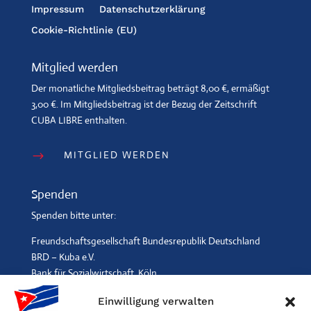
Impressum
Datenschutzerklärung
Cookie-Richtlinie (EU)
Mitglied werden
Der monatliche Mitgliedsbeitrag beträgt 8,00 €, ermäßigt
3,00 €. Im Mitgliedsbeitrag ist der Bezug der Zeitschrift
CUBA LIBRE enthalten.
MITGLIED WERDEN
$
Spenden
Spenden bitte unter:
Freundschaftsgesellschaft Bundesrepublik Deutschland
BRD – Kuba e.V.
Bank für Sozialwirtschaft, Köln
IBAN: DE96 3702 0500 0001 2369 00, BIC: BFSWDE33XXX
Einwilligung verwalten