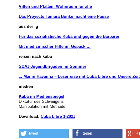
Villen und Platten: Wohnraum für alle
Das Proyecto Tamara Bunke macht eine Pause
aus der fg
Für das sozialistische Kuba und gegen die Barbarei
Mit medizinischer Hilfe im Gepäck …
reisen nach kuba
SDAJ-Jugendbrigaden im Sommer
1. Mai in Havanna – Leserreise mit Cuba Libre und Unsere Zeit
medien
Kuba im Medienspiegel
Diktatur des Schweigens
Manipulation mit Methode
Download:
Cuba Libre 1-2023
tweet
teilen
+