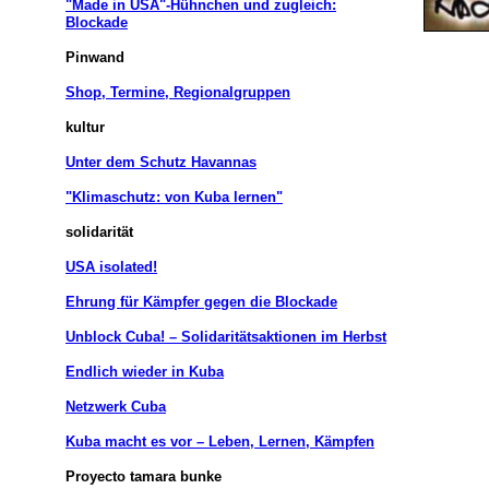
"Made in USA"-Hühnchen und zugleich:
Blockade
Pinwand
Shop, Termine, Regionalgruppen
kultur
Unter dem Schutz Havannas
"Klimaschutz: von Kuba lernen"
solidarität
USA isolated!
Ehrung für Kämpfer gegen die Blockade
Unblock Cuba! – Solidaritätsaktionen im Herbst
Endlich wieder in Kuba
Netzwerk Cuba
Kuba macht es vor – Leben, Lernen, Kämpfen
Proyecto tamara bunke