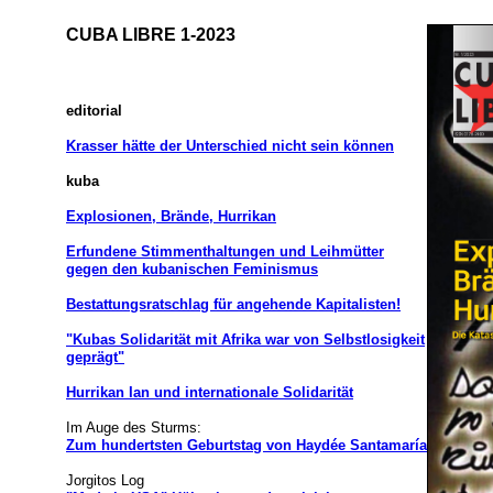
CUBA LIBRE 1-2023
editorial
Krasser hätte der Unterschied nicht sein können
kuba
Explosionen, Brände, Hurrikan
Erfundene Stimmenthaltungen und Leihmütter
gegen den kubanischen Feminismus
Bestattungsratschlag für angehende Kapitalisten!
"Kubas Solidarität mit Afrika war von Selbstlosigkeit
geprägt"
Hurrikan Ian und internationale Solidarität
Im Auge des Sturms:
Zum hundertsten Geburtstag von Haydée Santamaría
Jorgitos Log