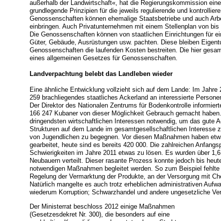
außerhalb der Landwirtschaft«, hat die Regierungskommission eine
grundlegende Prinzipien für die jeweils regulierende und kontrollier
Genossenschaften können ehemalige Staatsbetriebe und auch Arbeit
einbringen. Auch Privatunternehmen mit einem Stellenplan von bis z
Die Genossenschaften können von staatlichen Einrichtungen für ei
Güter, Gebäude, Ausrüstungen usw. pachten. Diese bleiben Eigent
Genossenschaften die laufenden Kosten bestreiten. Die hier gesa
eines allgemeinen Gesetzes für Genossenschaften.
Landverpachtung belebt das Landleben wieder
Eine ähnliche Entwicklung vollzieht sich auf dem Lande: Im Jahr
259 brachliegendes staatliches Ackerland an interessierte Person
Der Direktor des Nationalen Zentrums für Bodenkontrolle informierte
166 247 Kubaner von dieser Möglichkeit Gebrauch gemacht haben.
dringendsten wirtschaftlichen Interessen notwendig, um das gute 
Strukturen auf dem Lande im gesamtgesellschaftlichen Interesse
von Jugendlichen zu begegnen. Vor diesen Maßnahmen haben et
gearbeitet, heute sind es bereits 420 000. Die zahlreichen Anfangs
Schwierigkeiten im Jahre 2011 etwas zu lösen. Es wurden über 1,6 
Neubauern verteilt. Dieser rasante Prozess konnte jedoch bis heut
notwendigen Maßnahmen begleitet werden. So zum Beispiel fehlte 
Regelung der Vermarktung der Produkte, an der Versorgung mit Ch
Natürlich mangelte es auch trotz erheblichen administrativen Aufwa
wiederum Korruption; Schwarzhandel und andere ungesetzliche Ver
Der Ministerrat beschloss 2012 einige Maßnahmen
(Gesetzesdekret Nr. 300), die besonders auf eine