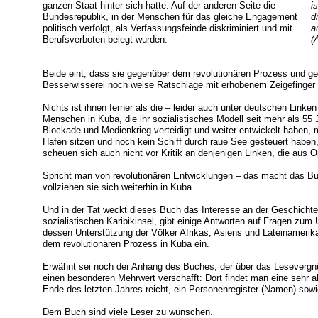
ganzen Staat hinter sich hatte. Auf der anderen Seite die
i
Bundesrepublik, in der Menschen für das gleiche Engagement
d
politisch verfolgt, als Verfassungsfeinde diskriminiert und mit
a
Berufsverboten belegt wurden.
(
Beide eint, dass sie gegenüber dem revolutionären Prozess und 
Besserwisserei noch weise Ratschläge mit erhobenem Zeigefinger 
Nichts ist ihnen ferner als die – leider auch unter deutschen Linke
Menschen in Kuba, die ihr sozialistisches Modell seit mehr als 55
Blockade und Medienkrieg verteidigt und weiter entwickelt haben, m
Hafen sitzen und noch kein Schiff durch raue See gesteuert haben
scheuen sich auch nicht vor Kritik an denjenigen Linken, die aus
Spricht man von revolutionären Entwicklungen – das macht das Bu
vollziehen sie sich weiterhin in Kuba.
Und in der Tat weckt dieses Buch das Interesse an der Geschichte
sozialistischen Karibikinsel, gibt einige Antworten auf Fragen zum
dessen Unterstützung der Völker Afrikas, Asiens und Lateinamerikas
dem revolutionären Prozess in Kuba ein.
Erwähnt sei noch der Anhang des Buches, der über das Lesevergn
einen besonderen Mehrwert verschafft: Dort findet man eine sehr akt
Ende des letzten Jahres reicht, ein Personenregister (Namen) sowie
Dem Buch sind viele Leser zu wünschen.