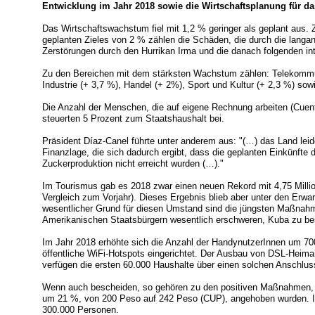
Entwicklung im Jahr 2018 sowie die Wirtschaftsplanung für da
Das Wirtschaftswachstum fiel mit 1,2 % geringer als geplant aus. 
geplanten Zieles von 2 % zählen die Schäden, die durch die langa
Zerstörungen durch den Hurrikan Irma und die danach folgenden in
Zu den Bereichen mit dem stärksten Wachstum zählen: Telekommun
Industrie (+ 3,7 %), Handel (+ 2%), Sport und Kultur (+ 2,3 %) so
Die Anzahl der Menschen, die auf eigene Rechnung arbeiten (Cuent
steuerten 5 Prozent zum Staatshaushalt bei.
Präsident Díaz-Canel führte unter anderem aus: "(…) das Land leid
Finanzlage, die sich dadurch ergibt, dass die geplanten Einkünfte
Zuckerproduktion nicht erreicht wurden (…)."
Im Tourismus gab es 2018 zwar einen neuen Rekord mit 4,75 Milli
Vergleich zum Vorjahr). Dieses Ergebnis blieb aber unter den Erwa
wesentlicher Grund für diesen Umstand sind die jüngsten Maßnah
Amerikanischen Staatsbürgern wesentlich erschweren, Kuba zu b
Im Jahr 2018 erhöhte sich die Anzahl der HandynutzerInnen um 70
öffentliche WiFi-Hotspots eingerichtet. Der Ausbau von DSL-Heima
verfügen die ersten 60.000 Haushalte über einen solchen Anschlus
Wenn auch bescheiden, so gehören zu den positiven Maßnahmen, 
um 21 %, von 200 Peso auf 242 Peso (CUP), angehoben wurden. 
300.000 Personen.