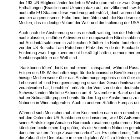
der 193 UN-Mitgliedsländer forderten Washington mit nur zwei Ge
Enthaltungen (Brasilien und Ukraine) dazu auf, die völkerrechtswi
auch alle EU-Staaten diese Forderung unterstützt, doch während d
und ein angemessenes Echo fand, bemühten sich die Bundesregie
Medien, das eindeutige Votum der Welt und die Isolierung der USA
Auch nach der Abstimmung sei es deshalb wichtig, bei der Unterstü
nachzulassen, erklärten Aktivisten der europaweiten Bündnisakt
auf Solidaritätsaktionen in zahlreichen Städten. In Berlin forde
vor der US-Botschaft am Potsdamer Platz das Ende der Blockade. 
Forderung zwei Tage zuvor erneut bekräftigt hatten, demonstrierten e
Sanktionspolitik in der Welt sind.
"Sanktionen töten", hieß es auf einem Transparent, während Passa
Folgen des US-Wirtschaftskriegs für die kubanische Bevölkerung in
hiesige Medien weder über das Abstimmungsergebnis noch über di
Lebensmittel- und Energieversorgung sowie das Gesundheitswesen 
verantworten hat, berichten", erklärte der Vorsitzende des deutsch
Schweiz fanden ähnliche Aktionen am 4. November in Basel und am
hatten Solidaritätsgruppen bereits für den Tag der Abstimmung zu
Nationen in Wien aufgerufen. Auch in anderen Städten Europas und
Während sich Menschen auf allen Kontinenten nach dem erneuten 
mit den Opfern der US-Sanktionen solidarisierten, war US-Außenm
seiner Amtskollegin Annalena Baerbock zusammengekommen. Beim
kündigten beide einen Tag später, als die Vereinten Nationen gera
dann ihre weitere "enge Zusammenarbeit" an. Es gehe darum, "offe
die Zukunft der Demokratie in einer digitalen Welt" zu fördern, b