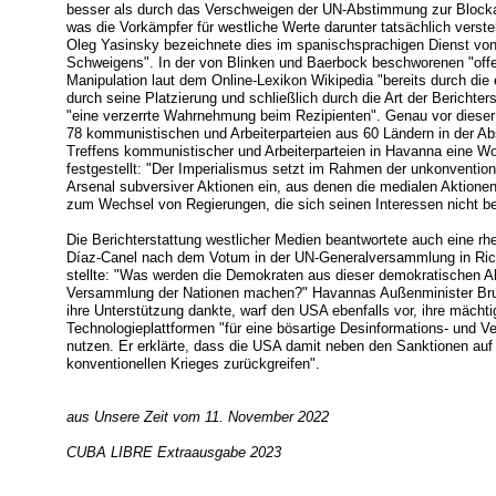
besser als durch das Verschweigen der UN-Abstimmung zur Blocka
was die Vorkämpfer für westliche Werte darunter tatsächlich verste
Oleg Yasinsky bezeichnete dies im spanischsprachigen Dienst von
Schweigens". In der von Blinken und Baerbock beschworenen "offen
Manipulation laut dem Online-Lexikon Wikipedia "bereits durch di
durch seine Platzierung und schließlich durch die Art der Berichter
"eine verzerrte Wahrnehmung beim Rezipienten". Genau vor dieser 
78 kommunistischen und Arbeiterparteien aus 60 Ländern in der Ab
Treffens kommunistischer und Arbeiterparteien in Havanna eine 
festgestellt: "Der Imperialismus setzt im Rahmen der unkonventio
Arsenal subversiver Aktionen ein, aus denen die medialen Aktionen
zum Wechsel von Regierungen, die sich seinen Interessen nicht b
Die Berichterstattung westlicher Medien beantwortete auch eine rh
Díaz-Canel nach dem Votum in der UN-Generalversammlung in Ri
stellte: "Was werden die Demokraten aus dieser demokratischen 
Versammlung der Nationen machen?" Havannas Außenminister Brun
ihre Unterstützung dankte, warf den USA ebenfalls vor, ihre mächti
Technologieplattformen "für eine bösartige Desinformations- un
nutzen. Er erklärte, dass die USA damit neben den Sanktionen auf
konventionellen Krieges zurückgreifen".
aus Unsere Zeit vom 11. November 2022
CUBA LIBRE Extraausgabe 2023