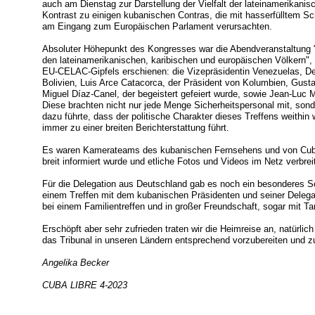
auch am Dienstag zur Darstellung der Vielfalt der lateinamerika
Kontrast zu einigen kubanischen Contras, die mit hasserfülltem Sc
am Eingang zum Europäischen Parlament verursachten.
Absoluter Höhepunkt des Kongresses war die Abendveranstaltung "Fe
den lateinamerikanischen, karibischen und europäischen Völkern", z
EU-CELAC-Gipfels erschienen: die Vizepräsidentin Venezuelas, D
Bolivien, Luis Arce Catacorca, der Präsident von Kolumbien, Gust
Miguel Díaz-Canel, der begeistert gefeiert wurde, sowie Jean-Luc
Diese brachten nicht nur jede Menge Sicherheitspersonal mit, son
dazu führte, dass der politische Charakter dieses Treffens weith
immer zu einer breiten Berichterstattung führt.
Es waren Kamerateams des kubanischen Fernsehens und von Cub
breit informiert wurde und etliche Fotos und Videos im Netz verbrei
Für die Delegation aus Deutschland gab es noch ein besonderes 
einem Treffen mit dem kubanischen Präsidenten und seiner Delega
bei einem Familientreffen und in großer Freundschaft, sogar mit Ta
Erschöpft aber sehr zufrieden traten wir die Heimreise an, natürl
das Tribunal in unseren Ländern entsprechend vorzubereiten und 
Angelika Becker
CUBA LIBRE 4-2023