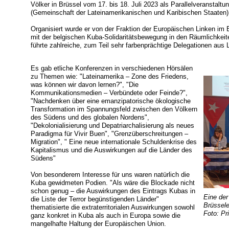
Völker in Brüssel vom 17. bis 18. Juli 2023 als Parallelveranstal
(Gemeinschaft der Lateinamerikanischen und Karibischen Staaten)
Organisiert wurde er von der Fraktion der Europäischen Linken i
mit der belgischen Kuba-Solidaritätsbewegung in den Räumlichkeite
führte zahlreiche, zum Teil sehr farbenprächtige Delegationen au
Es gab etliche Konferenzen in verschiedenen Hörsälen
zu Themen wie: "Lateinamerika – Zone des Friedens,
was können wir davon lernen?", "Die
Kommunikationsmedien – Verbündete oder Feinde?",
"Nachdenken über eine emanzipatorische ökologische
Transformation im Spannungsfeld zwischen den Völkern
des Südens und des globalen Nordens",
"Dekolonialisierung und Depatriarchalisierung als neues
Paradigma für Vivir Buen", "Grenzüberschreitungen –
Migration", " Eine neue internationale Schuldenkrise des
Kapitalismus und die Auswirkungen auf die Länder des
Südens"
Von besonderem Interesse für uns waren natürlich die
Kuba gewidmeten Podien. "Als wäre die Blockade nicht
schon genug – die Auswirkungen des Eintrags Kubas in
Eine der
die Liste der Terror begünstigenden Länder"
Brüssele
thematisierte die extraterritorialen Auswirkungen sowohl
Foto: Pr
ganz konkret in Kuba als auch in Europa sowie die
mangelhafte Haltung der Europäischen Union.