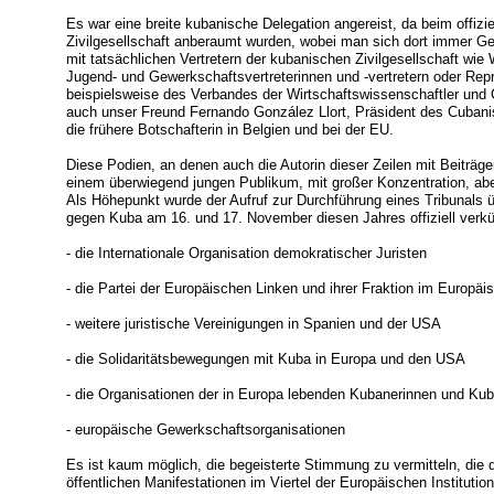
Es war eine breite kubanische Delegation angereist, da beim offizi
Zivilgesellschaft anberaumt wurden, wobei man sich dort immer Ges
mit tatsächlichen Vertretern der kubanischen Zivilgesellschaft wie
Jugend- und Gewerkschaftsvertreterinnen und -vertretern oder Rep
beispielsweise des Verbandes der Wirtschaftswissenschaftler und C
auch unser Freund Fernando González Llort, Präsident des Cubanis
die frühere Botschafterin in Belgien und bei der EU.
Diese Podien, an denen auch die Autorin dieser Zeilen mit Beiträg
einem überwiegend jungen Publikum, mit großer Konzentration, ab
Als Höhepunkt wurde der Aufruf zur Durchführung eines Tribunals
gegen Kuba am 16. und 17. November diesen Jahres offiziell verkü
- die Internationale Organisation demokratischer Juristen
- die Partei der Europäischen Linken und ihrer Fraktion im Europä
- weitere juristische Vereinigungen in Spanien und der USA
- die Solidaritätsbewegungen mit Kuba in Europa und den USA
- die Organisationen der in Europa lebenden Kubanerinnen und Ku
- europäische Gewerkschaftsorganisationen
Es ist kaum möglich, die begeisterte Stimmung zu vermitteln, die
öffentlichen Manifestationen im Viertel der Europäischen Instituti