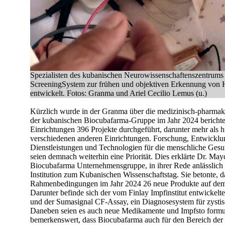
Spezialisten des kubanischen Neurowissenschaftenszentrums 
ScreeningSystem zur frühen und objektiven Erkennung von 
entwickelt. Fotos: Granma und Ariel Cecilio Lemus (u.)
Kürzlich wurde in der Granma über die medizinisch-pharma
der kubanischen Biocubafarma-Gruppe im Jahr 2024 bericht
Einrichtungen 396 Projekte durchgeführt, darunter mehr als 
verschiedenen anderen Einrichtungen. Forschung, Entwicklu
Dienstleistungen und Technologien für die menschliche Gesu
seien demnach weiterhin eine Priorität. Dies erklärte Dr. May
Biocubafarma Unternehmensgruppe, in ihrer Rede anlässlich 
Institution zum Kubanischen Wissenschaftstag. Sie betonte, da
Rahmenbedingungen im Jahr 2024 26 neue Produkte auf dem 
Darunter befinde sich der vom Finlay Impfinstitut entwick
und der Sumasignal CF-Assay, ein Diagnosesystem für zysti
Daneben seien es auch neue Medikamente und Impfsto formul
bemerkenswert, dass Biocubafarma auch für den Bereich der