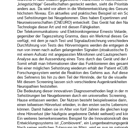
„kriegstüchtige“ Gesellschaften gesteckt werden, sieht die Priorit
anders aus. Da wird vor allem in die Weiterentwicklung des Gesund
höchstem Niveau. Ein aktuelles und praktisches Beispiel ist ein 
und Sehstörungen bei Neugeborenen. Dies haben Expertinnen und
Neurowissenschaften (CNEURO) entwickelt. Das Gerät hat den Namen
Technologie dieser Art und mit diesen Fähigkeiten.
Der Telekommunikations- und Elektronikingenieur Ernesto Velarde,
gegenüber der Tageszeitung Granma, dass ein Merkmal dieses Ger
verfügt, mit dem je nach Test und Signalaufzeichnung verschiede
Durchführung von Tests des Hörvermögens werden die entgegen de
nun von innen nach außen gelangenden Signalen (otoakustische 
mit einem Aufsatz mit angepassten Mikrofonen und Lautsprechern a
Analyse aus der Aussendung eines Tons durch das Gerät und der
Somit erhält man Informationen über das Funktionieren des gesamt
Bei einer möglichen Sehstörung wiederum erhält der Patient eiCUB
Forschungssystem wertet die Reaktion des Gehirns aus. Auf dies
des Sehnervs bis hin zu dem Teil der Hirnrinde, der für die visuelle
Mit diesem Screening lassen sich verschiedene Augenkrankheiten 
Neuropathien feststellen.
Die Bedeutung dieser innovativen Diagnosemethoden liegt in der m
Sehstörungen bei Neugeborenen durch ein universelles Screening,
Hause entlassen werden. Der Nutzen besteht beispielsweise darin,
einen teilweisen Hörverlust erleiden, in den ersten sechs Leben
können. Damit haben sie im Alter von fünf Jahren die gleichen kog
ohne Hörverlust (der häufigste angeborene Defekt weltweit) und kö
Ein weiteres bemerkenswertes Beispiel für die Innovationskraft d
Entwicklungssystems ist „Combiovent“, ein Lungenbeatmungsgerät 
Nach seiner amtlichen Zulassung im März, wird es nun im nationa