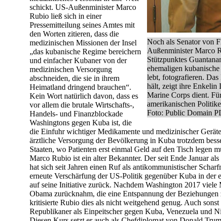
schickt. US-Außenminister Marco
Rubio ließ sich in einer
Pressemitteilung seines Amtes mit
den Worten zitieren, dass die
Noch als Senator von Fl
medizinischen Missionen der Insel
Außenminister Marco R
„das kubanische Regime bereichern
Stützpunktes Guantanam
und einfacher Kubaner von der
ehemaligen kubanische S
medizinischen Versorgung
lebt, fotografieren. Da
abschneiden, die sie in ihrem
hält, zeigt ihre Enkeli
Heimatland dringend brauchen“.
Marine Corps dient. Fü
Kein Wort natürlich davon, dass es
amerikanischen Politike
vor allem die brutale Wirtschafts-,
Foto: Public Domain 
Handels- und Finanzblockade
Washingtons gegen Kuba ist, die
die Einfuhr wichtiger Medikamente und medizinischer Geräte 
ärztliche Versorgung der Bevölkerung in Kuba trotzdem besser 
Staaten, wo Patienten erst einmal Geld auf den Tisch legen m
Marco Rubio ist ein alter Bekannter. Der seit Ende Januar al
hat sich seit Jahren einen Ruf als antikommunistischer Scharf
erneute Verschärfung der US-Politik gegenüber Kuba in der 
auf seine Initiative zurück. Nachdem Washington 2017 vie
Obama zurücknahm, die eine Entspannung der Beziehungen zu
kritisierte Rubio dies als nicht weitgehend genug. Auch sonst
Republikaner als Einpeitscher gegen Kuba, Venezuela und Ni
Diesen Kurs setzt er auch als Chefdiplomat von Donald Trump