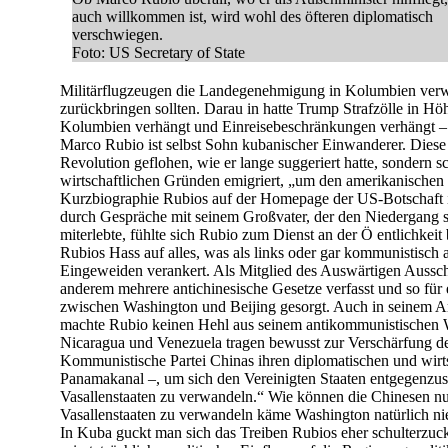
auch willkommen ist, wird wohl des öfteren diplomatisch
verschwiegen.
Foto: US Secretary of State
Militärflugzeugen die Landegenehmigung in Kolumbien verwe
zurückbringen sollten. Darau in hatte Trump Strafzölle in Hö
Kolumbien verhängt und Einreisebeschränkungen verhängt –
Marco Rubio ist selbst Sohn kubanischer Einwanderer. Diese 
Revolution geflohen, wie er lange suggeriert hatte, sondern 
wirtschaftlichen Gründen emigriert, „um den amerikanischen T
Kurzbiographie Rubios auf der Homepage der US-Botschaft i
durch Gespräche mit seinem Großvater, der den Niedergang
miterlebte, fühlte sich Rubio zum Dienst an der Ö entlichkeit
Rubios Hass auf alles, was als links oder gar kommunistisch an
Eingeweiden verankert. Als Mitglied des Auswärtigen Aussch
anderem mehrere antichinesische Gesetze verfasst und so für
zwischen Washington und Beijing gesorgt. Auch in seinem Art
machte Rubio keinen Hehl aus seinem antikommunistischen 
Nicaragua und Venezuela tragen bewusst zur Verschärfung d
Kommunistische Partei Chinas ihren diplomatischen und wirts
Panamakanal –, um sich den Vereinigten Staaten entgegenzus
Vasallenstaaten zu verwandeln.“ Wie können die Chinesen n
Vasallenstaaten zu verwandeln käme Washington natürlich nie
In Kuba guckt man sich das Treiben Rubios eher schulterzuc