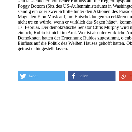
sein tatsächlicher politischer Einfluss auf die Regierungspoliti
Foggy Bottom (Sitz des US-Außenministeriums in Washingto
ständig ein oder zwei Schritte hinter den Aktionen des Präs
Magnaten Elon Musk auf, um Entscheidungen zu erklären und 
nicht tre en würde, wenn er wirklich das Sagen hätte“, komm
17. Februar. Der demokratische Senator Chris Murphy wird mi
einfach, Rubio ist nicht im Amt. Wer ist also der wirkliche
Demokraten hatten der Ernennung Rubios zugestimmt, o enba
Einfluss auf die Politik des Weißen Hauses gehofft hatten. O
getrost dahingestellt lassen.
tweet
teilen