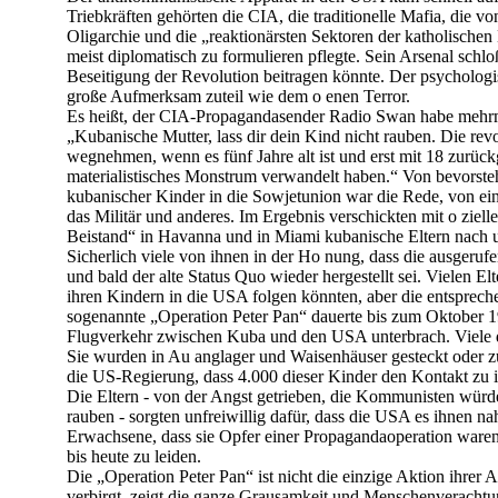
Triebkräften gehörten die CIA, die traditionelle Mafia, die 
Oligarchie und die „reaktionärsten Sektoren der katholische
meist diplomatisch zu formulieren pflegte. Sein Arsenal schlo
Beseitigung der Revolution beitragen könnte. Der psycholo
große Aufmerksam zuteil wie dem o enen Terror.
Es heißt, der CIA-Propagandasender Radio Swan habe mehrma
„Kubanische Mutter, lass dir dein Kind nicht rauben. Die rev
wegnehmen, wenn es fünf Jahre alt ist und erst mit 18 zurück
materialistisches Monstrum verwandelt haben.“ Von bevors
kubanischer Kinder in die Sowjetunion war die Rede, von ei
das Militär und anderes. Im Ergebnis verschickten mit o zielle
Beistand“ in Havanna und in Miami kubanische Eltern nach 
Sicherlich viele von ihnen in der Ho nung, dass die ausgeruf
und bald der alte Status Quo wieder hergestellt sei. Vielen Elt
ihren Kindern in die USA folgen könnten, aber die entsprech
sogenannte „Operation Peter Pan“ dauerte bis zum Oktober 1
Flugverkehr zwischen Kuba und den USA unterbrach. Viele de
Sie wurden in Au anglager und Waisenhäuser gesteckt oder zu
die US-Regierung, dass 4.000 dieser Kinder den Kontakt zu ih
Die Eltern - von der Angst getrieben, die Kommunisten würde
rauben - sorgten unfreiwillig dafür, dass die USA es ihnen na
Erwachsene, dass sie Opfer einer Propagandaoperation ware
bis heute zu leiden.
Die „Operation Peter Pan“ ist nicht die einzige Aktion ihrer Ar
verbirgt, zeigt die ganze Grausamkeit und Menschenverachtu