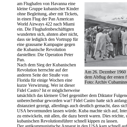
am Flughafen von Havanna eine
kleine Gruppe kubanischer Kinder
ohne Begleitung, aber mit Tickets,
in einen Flug der Pan American
World Airways 422 nach Miami
ein. Die Flughafenbeschäftigten
wunderten sich, ahnten aber nicht,
dass sie lediglich den Vortrupp für
eine grausame Kampagne gegen
die Kubanische Revolution
darstellten: Die Operation Peter
Pan.
Nach dem Sieg der Kubanischen
Revolution herrschte auf der
Am 26. Dezmber 1960 b
anderen Seite der Straße von
dem Abflug der ersten 
Florida für einige Wochen eine
Foto: Archiv Cubaminr
kurze Verwirrung. Wer ist dieser
Fidel Castro? Ist er möglicherweise
tatsächlich das kleinere Übel gegenüber dem Diktator Fulgen
unberechenbar geworden war? Fidel Castro hatte sich anfang
distanziert gezeigt, allerdings auch deutlich gemacht, dass si
USA bevormunden lassen würde. Kuba machte sich auf, Inte
zu entwickeln, mit allen, die dazu bereit waren. Dies reich
kubanischen Revolutionsführer schnell kippen zu lassen.
Der antikommunistische Apparat in den USA kam schnell auf