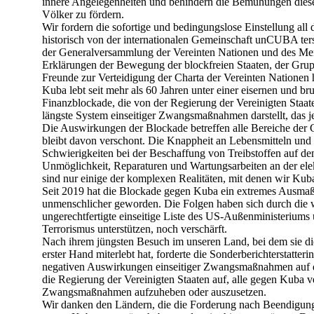
innere Angelegenheiten und behindern die Bemühungen dieser
Völker zu fördern.
Wir fordern die sofortige und bedingungslose Einstellung al
historisch von der internationalen Gemeinschaft unCUBA ter
der Generalversammlung der Vereinten Nationen und des Men
Erklärungen der Bewegung der blockfreien Staaten, der Gru
Freunde zur Verteidigung der Charta der Vereinten Nationen 
Kuba lebt seit mehr als 60 Jahren unter einer eisernen und br
Finanzblockade, die von der Regierung der Vereinigten Staat
längste System einseitiger Zwangsmaßnahmen darstellt, das 
Die Auswirkungen der Blockade betreffen alle Bereiche der G
bleibt davon verschont. Die Knappheit an Lebensmitteln und
Schwierigkeiten bei der Beschaffung von Treibstoffen auf de
Unmöglichkeit, Reparaturen und Wartungsarbeiten an der elek
sind nur einige der komplexen Realitäten, mit denen wir Kub
Seit 2019 hat die Blockade gegen Kuba ein extremes Ausmaß 
unmenschlicher geworden. Die Folgen haben sich durch die 
ungerechtfertigte einseitige Liste des US-Außenministeriums 
Terrorismus unterstützen, noch verschärft.
Nach ihrem jüngsten Besuch im unseren Land, bei dem sie di
erster Hand miterlebt hat, forderte die Sonderberichterstatter
negativen Auswirkungen einseitiger Zwangsmaßnahmen auf
die Regierung der Vereinigten Staaten auf, alle gegen Kuba v
Zwangsmaßnahmen aufzuheben oder auszusetzen.
Wir danken den Ländern, die die Forderung nach Beendigun