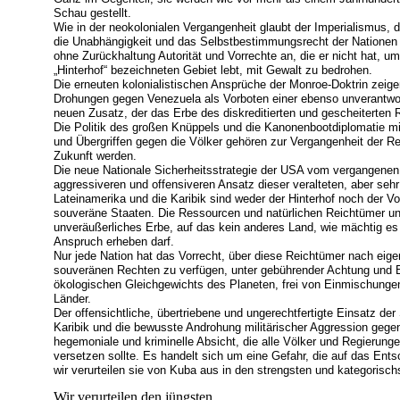
Schau gestellt.
Wie in der neokolonialen Vergangenheit glaubt der Imperialismus, d
die Unabhängigkeit und das Selbstbestimmungsrecht der Nationen
ohne Zurückhaltung Autorität und Vorrechte an, die er nicht hat, um
„Hinterhof“ bezeichneten Gebiet lebt, mit Gewalt zu bedrohen.
Die erneuten kolonialistischen Ansprüche der Monroe-Doktrin zeig
Drohungen gegen Venezuela als Vorboten einer ebenso unverantwort
neuen Zusatz, der das Erbe des diskreditierten und gescheiterten R
Die Politik des großen Knüppels und die Kanonenbootdiplomatie mit
und Übergriffen gegen die Völker gehören zur Vergangenheit der Re
Zukunft werden.
Die neue Nationale Sicherheitsstrategie der USA vom vergangenen
aggressiveren und offensiveren Ansatz dieser veralteten, aber sehr
Lateinamerika und die Karibik sind weder der Hinterhof noch der V
souveräne Staaten. Die Ressourcen und natürlichen Reichtümer uns
unveräußerliches Erbe, auf das kein anderes Land, wie mächtig e
Anspruch erheben darf.
Nur jede Nation hat das Vorrecht, über diese Reichtümer nach eig
souveränen Rechten zu verfügen, unter gebührender Achtung und B
ökologischen Gleichgewichts des Planeten, frei von Einmischung
Länder.
Der offensichtliche, übertriebene und ungerechtfertigte Einsatz der 
Karibik und die bewusste Androhung militärischer Aggression gegen
hegemoniale und kriminelle Absicht, die alle Völker und Regierunge
versetzen sollte. Es handelt sich um eine Gefahr, die auf das En
wir verurteilen sie von Kuba aus in den strengsten und kategorisc
Wir verurteilen den jüngsten