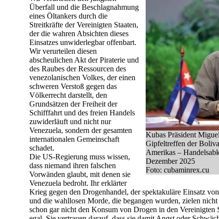
Überfall und die Beschlagnahmung
eines Öltankers durch die
Streitkräfte der Vereinigten Staaten,
der die wahren Absichten dieses
Einsatzes unwiderlegbar offenbart.
Wir verurteilen diesen
abscheulichen Akt der Piraterie und
des Raubes der Ressourcen des
venezolanischen Volkes, der einen
schweren Verstoß gegen das
Völkerrecht darstellt, den
Grundsätzen der Freiheit der
Schifffahrt und des freien Handels
zuwiderläuft und nicht nur
Venezuela, sondern der gesamten
Kubas Präsident Migu
internationalen Gemeinschaft
Gipfeltreffen der Boliv
schadet.
Amerikas – Handelsab
Die US-Regierung muss wissen,
Dezember 2025
dass niemand ihren falschen
Foto: cubaminrex.cu
Vorwänden glaubt, mit denen sie
Venezuela bedroht. Ihr erklärter
Krieg gegen den Drogenhandel, der spektakuläre Einsatz von M
und die wahllosen Morde, die begangen wurden, zielen nicht 
schon gar nicht den Konsum von Drogen in den Vereinigten 
egal. Sie vertrauen darauf, dass sie damit Angst oder Schwäch