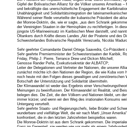
Gipfel der Bolivarischen Allianz für die Völker unseres Amerika
und bekräftigte das unerschütterliche Engagement der Karibiknation
Unabhängigkeit und Solidaritätsintegration der lateinamerikanische
Während seiner Rede verurteilte der kubanische Präsident die akt
der Monroe-Doktrin, die, wie er sagte, „aus dem Schrank gekomm
der Vereinigten Staaten in der Hemisphäre zu rechtfertigen. In dies
jüngste US-Marineeinsatz im Karibischen Meer darstellt, und nan
Öltankers durch Kräfte dieses Landes „Akt der Piraterie und des Di
Schwesterlandes Bolivarische Republik Venezuela, Nicolás Madur
Sehr geehrter Comandante Daniel Ortega Saavedra, Co-Präsident 
Sehr geehrte Premierminister der Schwesterstaaten der Karibik, R
Friday, Philip J. Pierre, Terrance Drew und Dickon Mitchell;
Genosse Rander Peña, Exekutivsekretär der ALBATCP;
Leiter der Delegationen und Vertreter der Nationen, die unserer Al
zunächst möchte ich den Nationen der Region, die wie Kuba vom 
noch heute mit den Folgen dieses gewaltigen und zerstörerische
Botschaft der Unterstützung und Solidarität übermitteln.
Der Klimawandel ist weder das Ergebnis einer Verschwörungstheori
Meinungen zu beeinflussen. Der Klimawandel ist Realität, und Beis
belegen dies. Die Zeit, die den Völkern und Nationen bleibt, um d
immer kürzer, und wenn wir den Weg des irrationalen Konsums weit
Untergang verurteilt.
Sehr geehrte Staats- und Regierungschefs, liebe Brüder und Schwes
wunderbare und vielfältige Welt, die wir nach Marti „Unser Amerik
konfrontiert, die in den letzten Jahrzehnten beispiellos waren.
Die Monroe-Doktrin ist aus dem Schrank gekommen. Die imperialen
Ganz im Gegenteil, sie werden wie vor mehr als einem Jahrhunder