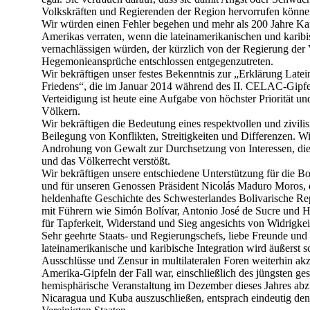
Volkskräften und Regierenden der Region hervorrufen könne
Wir würden einen Fehler begehen und mehr als 200 Jahre Ka
Amerikas verraten, wenn die lateinamerikanischen und karibi
vernachlässigen würden, der kürzlich von der Regierung der V
Hegemonieansprüche entschlossen entgegenzutreten.
Wir bekräftigen unser festes Bekenntnis zur „Erklärung Late
Friedens“, die im Januar 2014 während des II. CELAC-Gipfe
Verteidigung ist heute eine Aufgabe von höchster Priorität u
Völkern.
Wir bekräftigen die Bedeutung eines respektvollen und zivilisi
Beilegung von Konflikten, Streitigkeiten und Differenzen. W
Androhung von Gewalt zur Durchsetzung von Interessen, die
und das Völkerrecht verstößt.
Wir bekräftigen unsere entschiedene Unterstützung für die B
und für unseren Genossen Präsident Nicolás Maduro Moros, de
heldenhafte Geschichte des Schwesterlandes Bolivarische Rep
mit Führern wie Simón Bolívar, Antonio José de Sucre und H
für Tapferkeit, Widerstand und Sieg angesichts von Widrigkei
Sehr geehrte Staats- und Regierungschefs, liebe Freunde und
lateinamerikanische und karibische Integration wird äußerst s
Ausschlüsse und Zensur in multilateralen Foren weiterhin akze
Amerika-Gipfeln der Fall war, einschließlich des jüngsten ges
hemisphärische Veranstaltung im Dezember dieses Jahres abz
Nicaragua und Kuba auszuschließen, entsprach eindeutig den