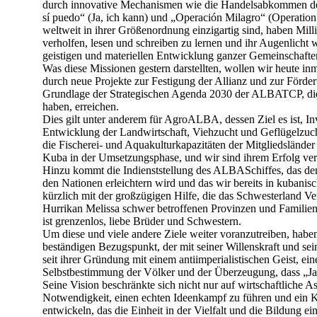
durch innovative Mechanismen wie die Handelsabkommen de
sí puedo“ (Ja, ich kann) und „Operación Milagro“ (Operatio
weltweit in ihrer Größenordnung einzigartig sind, haben Mi
verholfen, lesen und schreiben zu lernen und ihr Augenlicht 
geistigen und materiellen Entwicklung ganzer Gemeinschafte
Was diese Missionen gestern darstellten, wollen wir heute in
durch neue Projekte zur Festigung der Allianz und zur Förde
Grundlage der Strategischen Agenda 2030 der ALBATCP, die
haben, erreichen.
Dies gilt unter anderem für AgroALBA, dessen Ziel es ist, Inv
Entwicklung der Landwirtschaft, Viehzucht und Geflügelzu
die Fischerei- und Aquakulturkapazitäten der Mitgliedsländer 
Kuba in der Umsetzungsphase, und wir sind ihrem Erfolg verp
Hinzu kommt die Indienststellung des ALBASchiffes, das de
den Nationen erleichtern wird und das wir bereits in kubani
kürzlich mit der großzügigen Hilfe, die das Schwesterland
Hurrikan Melissa schwer betroffenen Provinzen und Famili
ist grenzenlos, liebe Brüder und Schwestern.
Um diese und viele andere Ziele weiter voranzutreiben, haben
beständigen Bezugspunkt, der mit seiner Willenskraft und sei
seit ihrer Gründung mit einem antiimperialistischen Geist, ein
Selbstbestimmung der Völker und der Überzeugung, dass „Ja,
Seine Vision beschränkte sich nicht nur auf wirtschaftliche A
Notwendigkeit, einen echten Ideenkampf zu führen und ein K
entwickeln, das die Einheit in der Vielfalt und die Bildung e