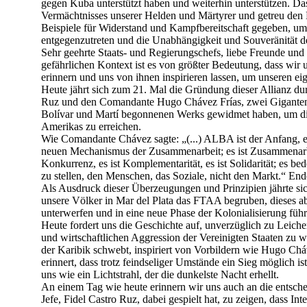
gegen Kuba unterstützt haben und weiterhin unterstützen. Da
Vermächtnisses unserer Helden und Märtyrer und getreu den 
Beispiele für Widerstand und Kampfbereitschaft gegeben, um
entgegenzutreten und die Unabhängigkeit und Souveränität de
Sehr geehrte Staats- und Regierungschefs, liebe Freunde und
gefährlichen Kontext ist es von größter Bedeutung, dass wi
erinnern und uns von ihnen inspirieren lassen, um unseren e
Heute jährt sich zum 21. Mal die Gründung dieser Allianz d
Ruz und den Comandante Hugo Chávez Frías, zwei Giganten, 
Bolívar und Martí begonnenen Werks gewidmet haben, um die
Amerikas zu erreichen.
Wie Comandante Chávez sagte: „(...) ALBA ist der Anfang, es
neuen Mechanismus der Zusammenarbeit; es ist Zusammenarbeit
Konkurrenz, es ist Komplementarität, es ist Solidarität; es 
zu stellen, den Menschen, das Soziale, nicht den Markt.“ Ende
Als Ausdruck dieser Überzeugungen und Prinzipien jährte si
unsere Völker in Mar del Plata das FTAA begruben, dieses 
unterwerfen und in eine neue Phase der Kolonialisierung führe
Heute fordert uns die Geschichte auf, unverzüglich zu Leichenb
und wirtschaftlichen Aggression der Vereinigten Staaten zu 
der Karibik schwebt, inspiriert von Vorbildern wie Hugo Ch
erinnert, dass trotz feindseliger Umstände ein Sieg möglich 
uns wie ein Lichtstrahl, der die dunkelste Nacht erhellt.
An einem Tag wie heute erinnern wir uns auch an die entsch
Jefe, Fidel Castro Ruz, dabei gespielt hat, zu zeigen, dass In