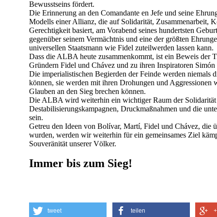
Bewusstseins fördert.
Die Erinnerung an den Comandante en Jefe und seine Ehrung 
Modells einer Allianz, die auf Solidarität, Zusammenarbeit, 
Gerechtigkeit basiert, am Vorabend seines hundertsten Geburts
gegenüber seinem Vermächtnis und eine der größten Ehrung
universellen Staatsmann wie Fidel zuteilwerden lassen kann.
Dass die ALBA heute zusammenkommt, ist ein Beweis der Tre
Gründern Fidel und Chávez und zu ihren Inspiratoren Simón 
Die imperialistischen Begierden der Feinde werden niemals d
können, sie werden mit ihren Drohungen und Aggressionen 
Glauben an den Sieg brechen können.
Die ALBA wird weiterhin ein wichtiger Raum der Solidaritä
Destabilisierungskampagnen, Druckmaßnahmen und die unter
sein.
Getreu den Ideen von Bolívar, Martí, Fidel und Chávez, die 
wurden, werden wir weiterhin für ein gemeinsames Ziel kämpf
Souveränität unserer Völker.
Immer bis zum Sieg!
tweet
teilen