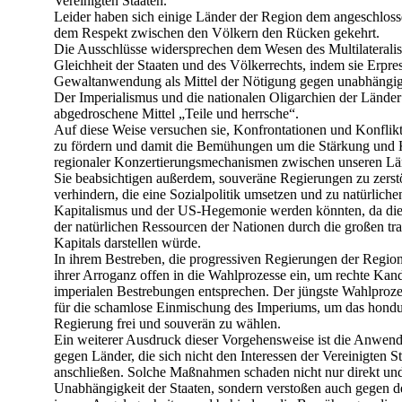
Vereinigten Staaten.
Leider haben sich einige Länder der Region dem angeschlos
dem Respekt zwischen den Völkern den Rücken gekehrt.
Die Ausschlüsse widersprechen dem Wesen des Multilateral
Gleichheit der Staaten und des Völkerrechts, indem sie Erp
Gewaltanwendung als Mittel der Nötigung gegen unabhängig
Der Imperialismus und die nationalen Oligarchien der Länder
abgedroschene Mittel „Teile und herrsche“.
Auf diese Weise versuchen sie, Konfrontationen und Konflik
zu fördern und damit die Bemühungen um die Stärkung und 
regionaler Konzertierungsmechanismen zwischen unseren Län
Sie beabsichtigen außerdem, souveräne Regierungen zu zerst
verhindern, die eine Sozialpolitik umsetzen und zu natürlich
Kapitalismus und der US-Hegemonie werden könnten, da dies
der natürlichen Ressourcen der Nationen durch die großen tr
Kapitals darstellen würde.
In ihrem Bestreben, die progressiven Regierungen der Region
ihrer Arroganz offen in die Wahlprozesse ein, um rechte Kand
imperialen Bestrebungen entsprechen. Der jüngste Wahlprozes
für die schamlose Einmischung des Imperiums, um das hondur
Regierung frei und souverän zu wählen.
Ein weiterer Ausdruck dieser Vorgehensweise ist die Anwe
gegen Länder, die sich nicht den Interessen der Vereinigten 
anschließen. Solche Maßnahmen schaden nicht nur direkt und 
Unabhängigkeit der Staaten, sondern verstoßen auch gegen 