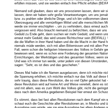
erfüllen müssen, und sie werden einfach ihre Pflicht erfüllen (BEIF
Niemand soll glauben, dass wir uns provozieren lassen, denn wir 
lassen, denn wir haben sehr große Verantwortungen, um uns jema
bzw. zu prahlen oder ähnliche Dinge, und ich bin vollkommen überze
Überzeugung und alle vernünftigen Mittel und alle menschlichen M
werde sie immer erschöpfen -, um zu verhindern, dass erneut auch 
vergossen wird. Also braucht niemand zu befürchten, dass wir uns 
Geduld zu Ende geht, dann suchen wir mehr Geduld, und wenn uns
erneut mehr Geduld; das wird unsere Richtschnur sein (BEIFALL).
die die Waffen in ihrer Hand haben und die die Macht in der Hand
niemals müde werden, sich mit allen Bitternissen und mit allen 
Fall, wenn schon die heiligsten Interessen des Volkes in Gefahr ge
bewiesen wird, wenn es schon eine Forderung der gesamten Nation i
Einrichtungen, der Werktätigen und des gesamten Volkes; wenn sie
Und was ich immer tun werde, unter jedem von diesen Umständen
sagen: "Seht, es ist dies und das geschehen."
Dieses Mal habe ich die Namen ausgelassen, denn ich möchte nich
die Spannung erhöhen; ich möchte einfach nur das Volk auf dies
sehr traurig, dass diese Revolution, die so viel Opfer gekostet hat 
diese Revolution wird auf keine Art und Weise vereitelt, denn es 
und mit allem, was es zum Wohl des Volkes gibt, nicht die geringst
dass nach dem Amerika gegebenen Beispiel hier erneut ein Schuss 
Es stimmt, dass bei fast allen Revolutionen nach dem Kampf ein w
schaut euch die Geschichte aller Revolutionen an, in Mexiko und ü
Ausnahme sein würde, wie sie eine Ausnahme bei allem Anderen gew