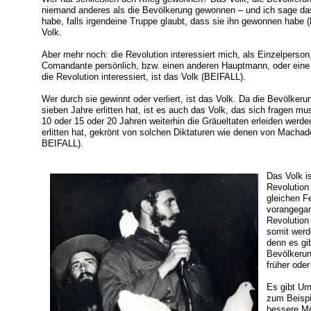
niemand anderes als die Bevölkerung gewonnen – und ich sage das
habe, falls irgendeine Truppe glaubt, dass sie ihn gewonnen habe (
Volk.
Aber mehr noch: die Revolution interessiert mich, als Einzelperson
Comandante persönlich, bzw. einen anderen Hauptmann, oder ein
die Revolution interessiert, ist das Volk (BEIFALL).
Wer durch sie gewinnt oder verliert, ist das Volk. Da die Bevölkeru
sieben Jahre erlitten hat, ist es auch das Volk, das sich fragen mus
10 oder 15 oder 20 Jahren weiterhin die Gräueltaten erleiden werd
erlitten hat, gekrönt von solchen Diktaturen wie denen von Ma
BEIFALL).
Das Volk is
Revolution
gleichen Fe
vorangegan
Revolution 
somit werde
denn es gi
Bevölkerung
früher ode
Es gibt Ums
zum Beispi
bessere Mög