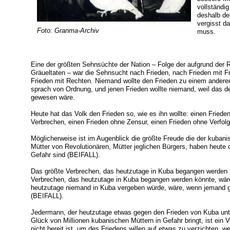
vollständig
deshalb de
vergisst d
Foto: Granma-Archiv
muss.
Eine der größten Sehnsüchte der Nation – Folge der aufgrund der R
Gräueltaten – war die Sehnsucht nach Frieden, nach Frieden mit Fr
Frieden mit Rechten. Niemand wollte den Frieden zu einem anderen
sprach von Ordnung, und jenen Frieden wollte niemand, weil das d
gewesen wäre.
Heute hat das Volk den Frieden so, wie es ihn wollte: einen Friede
Verbrechen, einen Frieden ohne Zensur, einen Frieden ohne Ve
Möglicherweise ist im Augenblick die größte Freude die der kubani
Mütter von Revolutionären, Mütter jeglichen Bürgers, haben heute 
Gefahr sind (BEIFALL).
Das größte Verbrechen, das heutzutage in Kuba begangen werden kö
Verbrechen, das heutzutage in Kuba begangen werden könnte, wär
heutzutage niemand in Kuba vergeben würde, wäre, wenn jemand g
(BEIFALL).
Jedermann, der heutzutage etwas gegen den Frieden von Kuba unt
Glück von Millionen kubanischen Müttern in Gefahr bringt, ist ein 
nicht bereit ist, um des Friedens willen auf etwas zu verzichten, we