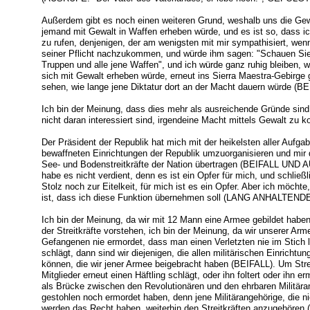
Außerdem gibt es noch einen weiteren Grund, weshalb uns die Gewal
jemand mit Gewalt in Waffen erheben würde, und es ist so, dass i
zu rufen, denjenigen, der am wenigsten mit mir sympathisiert, wen
seiner Pflicht nachzukommen, und würde ihm sagen: "Schauen Sie, n
Truppen und alle jene Waffen", und ich würde ganz ruhig bleiben, w
sich mit Gewalt erheben würde, erneut ins Sierra Maestra-Gebirg
sehen, wie lange jene Diktatur dort an der Macht dauern würde (BE
Ich bin der Meinung, dass dies mehr als ausreichende Gründe sind,
nicht daran interessiert sind, irgendeine Macht mittels Gewalt zu ko
Der Präsident der Republik hat mich mit der heikelsten aller Aufgab
bewaffneten Einrichtungen der Republik umzuorganisieren und mir 
See- und Bodenstreitkräfte der Nation übertragen (BEIFALL UND A
habe es nicht verdient, denn es ist ein Opfer für mich, und schließ
Stolz noch zur Eitelkeit, für mich ist es ein Opfer. Aber ich möcht
ist, dass ich diese Funktion übernehmen soll (LANG ANHALTE
Ich bin der Meinung, da wir mit 12 Mann eine Armee gebildet habe
der Streitkräfte vorstehen, ich bin der Meinung, da wir unserer Ar
Gefangenen nie ermordet, dass man einen Verletzten nie im Stich 
schlägt, dann sind wir diejenigen, die allen militärischen Einrichtu
können, die wir jener Armee beigebracht haben (BEIFALL). Um Streit
Mitglieder erneut einen Häftling schlägt, oder ihn foltert oder ih
als Brücke zwischen den Revolutionären und den ehrbaren Militära
gestohlen noch ermordet haben, denn jene Militärangehörige, die n
werden das Recht haben, weiterhin den Streitkräften anzugehören 