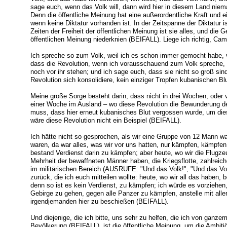
sage euch, wenn das Volk will, dann wird hier in diesem Land niem
Denn die öffentliche Meinung hat eine außerordentliche Kraft und e
wenn keine Diktatur vorhanden ist. In der Zeitspanne der Diktatur i
Zeiten der Freiheit der öffentlichen Meinung ist sie alles, und die
öffentlichen Meinung niederknien (BEIFALL). Liege ich richtig, C
Ich spreche so zum Volk, weil ich es schon immer gemocht habe, 
dass die Revolution, wenn ich vorausschauend zum Volk spreche, d
noch vor ihr stehen; und ich sage euch, dass sie nicht so groß sind
Revolution sich konsolidiere, kein einziger Tropfen kubanischen B
Meine große Sorge besteht darin, dass nicht in drei Wochen, oder 
einer Woche im Ausland – wo diese Revolution die Bewunderung de
muss, dass hier erneut kubanisches Blut vergossen wurde, um die
wäre diese Revolution nicht ein Beispiel (BEIFALL).
Ich hätte nicht so gesprochen, als wir eine Gruppe von 12 Mann w
waren, da war alles, was wir vor uns hatten, nur kämpfen, kämpf
bestand Verdienst darin zu kämpfen; aber heute, wo wir die Flugz
Mehrheit der bewaffneten Männer haben, die Kriegsflotte, zahlre
im militärischen Bereich (AUSRUFE: "Und das Volk!", "Und das Vo
zurück, die ich euch mitteilen wollte: heute, wo wir all das haben,
denn so ist es kein Verdienst, zu kämpfen; ich würde es vorziehen
Gebirge zu gehen, gegen alle Panzer zu kämpfen, anstelle mit al
irgendjemanden hier zu beschießen (BEIFALL).
Und diejenige, die ich bitte, uns sehr zu helfen, die ich von ganzem 
Bevölkerung (BEIFALL), ist die öffentliche Meinung, um die Ambit