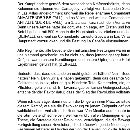
Der Kampf endete gemäß dem vorhandenen Kräfteverhältnis, denn
Kolonnen die Ebenen von Camagüey, verfolgt von Tausenden Soldat
in Las Villas angekommen; und weil die Rebellenarmee Comandan
ANHALTENDER BEIFALL), in Las Villas, und weil sie Comandante 
ANHALTENDER BEIFALL), am 1. Januar, kurz nach dem Verrat vo
Denn unsere Armee hatte sie dort, wie ich sage, am Ersten und 
Befehl geben, mit 500 Mann in die Hauptstadt vorzurücken und da
(BEIFALL); und weil sie Comandante Ernesto Guevara in Las Villas 
Hauptstadt vorzurücken und die Festung La Cabaña einzunehmen 
Alle Regimente, alle bedeutenden militärischen Festungen waren i
uns niemand geschenkt, es ist nicht so, dass jemand gesagt hätte
Ort"; es waren unsere Bemühungen und unsere Opfer, unsere Erfah
Ergebnissen geführt hat (BEIFALL).
Bedeutet das, dass die anderen nicht gekämpft hätten? Nein. Bede
hätten? Nein. Denn wir alle haben gekämpft, denn das gesamte Vo
Gebirgsschauplatz, aber es gibt Hunderte Tote, Kameraden, die, erm
Pflichten, gefallen sind. In Havanna gab es keinen Gebirgsschaupla
entscheidender Faktor dafür, dass der Sieg der Revolution vollstä
Wenn ich das sage, dann nur, um die Dinge an ihren Platz zu situie
diesem Kampf, wie sie die Bevölkerung zu jenem Zeitpunkt geführt
wahltaktischem Verhalten die Rede war. Von Mexiko aus musste ich 
die Stirn bietend" schreiben, weil wir wirklich allen Meinungen en
These, die Strategie dieser Revolution, verteidigten, die die Beweg
Fertigstellung dieser Revolution, die die überwältigende Niederlage 
Festungen letzterer in Händen der von der Bewegung 26 de Julio o