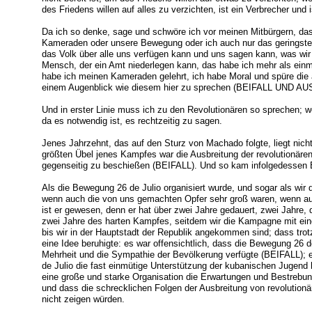
des Friedens willen auf alles zu verzichten, ist ein Verbrecher und 
Da ich so denke, sage und schwöre ich vor meinen Mitbürgern, das
Kameraden oder unsere Bewegung oder ich auch nur das geringste 
das Volk über alle uns verfügen kann und uns sagen kann, was wir
Mensch, der ein Amt niederlegen kann, das habe ich mehr als ein
habe ich meinen Kameraden gelehrt, ich habe Moral und spüre die 
einem Augenblick wie diesem hier zu sprechen (BEIFALL UND AUSR
Und in erster Linie muss ich zu den Revolutionären so sprechen; 
da es notwendig ist, es rechtzeitig zu sagen.
Jenes Jahrzehnt, das auf den Sturz von Machado folgte, liegt nicht 
größten Übel jenes Kampfes war die Ausbreitung der revolutionären
gegenseitig zu beschießen (BEIFALL). Und so kam infolgedessen B
Als die Bewegung 26 de Julio organisiert wurde, und sogar als wir
wenn auch die von uns gemachten Opfer sehr groß waren, wenn au
ist er gewesen, denn er hat über zwei Jahre gedauert, zwei Jahre,
zwei Jahre des harten Kampfes, seitdem wir die Kampagne mit ein
bis wir in der Hauptstadt der Republik angekommen sind; dass trot
eine Idee beruhigte: es war offensichtlich, dass die Bewegung 26 de
Mehrheit und die Sympathie der Bevölkerung verfügte (BEIFALL); e
de Julio die fast einmütige Unterstützung der kubanischen Jugend
eine große und starke Organisation die Erwartungen und Bestreb
und dass die schrecklichen Folgen der Ausbreitung von revolution
nicht zeigen würden.