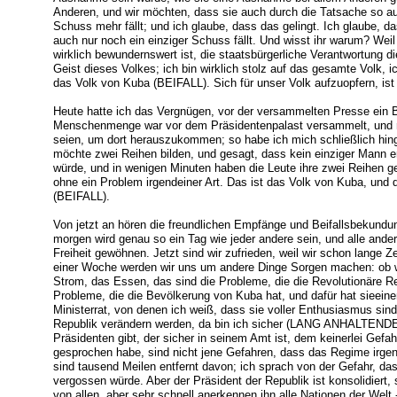
Anderen, und wir möchten, dass sie auch durch die Tatsache so auß
Schuss mehr fällt; und ich glaube, dass das gelingt. Ich glaube, d
auch nur noch ein einziger Schuss fällt. Und wisst ihr warum? Wei
wirklich bewundernswert ist, die staatsbürgerliche Verantwortung di
Geist dieses Volkes; ich bin wirklich stolz auf das gesamte Volk, i
das Volk von Kuba (BEIFALL). Sich für unser Volk aufzuopfern, ist
Heute hatte ich das Vergnügen, vor der versammelten Presse ein B
Menschenmenge war vor dem Präsidentenpalast versammelt, und m
seien, um dort herauszukommen; so habe ich mich schließlich hing
möchte zwei Reihen bilden, und gesagt, dass kein einziger Mann erf
würde, und in wenigen Minuten haben die Leute ihre zwei Reihen ge
ohne ein Problem irgendeiner Art. Das ist das Volk von Kuba, und d
(BEIFALL).
Von jetzt an hören die freundlichen Empfänge und Beifallsbekundunge
morgen wird genau so ein Tag wie jeder andere sein, und alle ande
Freiheit gewöhnen. Jetzt sind wir zufrieden, weil wir schon lange Z
einer Woche werden wir uns um andere Dinge Sorgen machen: ob wi
Strom, das Essen, das sind die Probleme, die die Revolutionäre Reg
Probleme, die die Bevölkerung von Kuba hat, und dafür hat sieein
Ministerrat, von denen ich weiß, dass sie voller Enthusiasmus sind,
Republik verändern werden, da bin ich sicher (LANG ANHALTENDE
Präsidenten gibt, der sicher in seinem Amt ist, dem keinerlei Gefa
gesprochen habe, sind nicht jene Gefahren, dass das Regime irgend
sind tausend Meilen entfernt davon; ich sprach von der Gefahr, das
vergossen würde. Aber der Präsident der Republik ist konsolidiert,
von allen, aber sehr schnell anerkennen ihn alle Nationen der Welt 