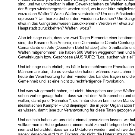
sind, und wo unmittelbar in allen Gewerkschaften zu Wahlen aufg
der Bürger wiederhergestellt worden sind, wo in der kürz möglichst
wozu dann Waffen? Wozu Waffen verstecken? Um den Präsidenten 
erpressen? Um hier zu drohen, den Frieden zu brechen? Um Gangs
etwa in das Gangsterunwesen zurückkehren? Werden wir etwa zur t
Hauptstadt zurückkehren? Waffen, wozu?
Also ich sage euch, dass vor zwei Tagen Elemente einer bestimmt
sind, die Kaserne San Antonio, eine Comandante Camilo Cienfuego
Comandante en Jefe (Oberstem Befehlshaber) aller Streitkräfte un
Waffen mitgenommen, sie haben 500 Waffen weggenommen und 6
Gewehrkugeln bzw. Geschosse (AUSRUFE: "Los, suchen wir sie!")
Und ich sage euch ehrlich, es hätte keine schlimmere Provokatio
Männern anzutun, die es verstanden haben, während zwei Jahren h
heute die Verantwortung für den Frieden des Landes tragen und die
Gemeinheit und ist eine nicht zu rechtfertigende Provokation.
Und was wir gemacht haben, ist nicht, hinzugehen und jene Waffen
schon vorher gesagt habe – dass wir mit dem Volk sprechen und de
wollen, damit jene "Führerlein", die hinter diesen kriminellen Manö
idealistischen Kämpfer – und diejenigen, die in jeder Organisation 
es wissen, damit jene zur Verantwortung für diese Taten gezogen 
Und deshalb haben wir uns nicht einmal provozieren lassen, wir 
vollkommen in Ruhe gelassen, einem nicht zu rechtfertigenden Raub
niemand befürchtet, dass wir zu Diktatoren werden, und ich werde
sagen: derjenige wird zum Diktator, der nicht die Unterstützung de