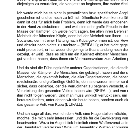
diejenigen zu verurteilen, die von jetzt an beginnen, ihre wahre Ab
Ich werde mich heute nicht in persönlichen bzw. spezifischen Angr
geschehen ist und es noch zu früh ist, öffentliche Polemiken zu füh
dann ist das für mich kein Problem, denn ich werde das erhobenen 
in der Hand zu diskutieren -, und weil eine sehr große Freude in de
Masse der Kämpfer, ich werde nicht sagen, bei allen ihren Befehls
Mehrheit der führenden Köpfe, denn bei der Mehrheit von ihnen – u
Socarrás, der mit einer Haltung nach Kuba gekommen ist, der Revol
und absolut nach nichts zu trachten – (BEIFALL); er hat nicht gegen
nicht protestiert, er hat weder die geringste Beanstandung noch d
gezeigt, er weiß, dass es sich um ein Kabinett ehrbarer Menschen
gut verdient haben, dass ihnen ein Vertrauensvotum zum Arbeiten 
Und da sind die Führungskräfte anderer Organisationen, die diesel
Massen der Kämpfer, die Menschen, die gekämpft haben und die sich
Menschen, die gekämpft haben, die aller Organisationen, die haben 
revolutionäre und großmütige Gefühle, denn sie werden immer so d
sicher, dass derjenige, der die Verrücktheit zu begehen versucht, 
Verurteilung des gesamten Volkes haben wird (BEIFALL), und von 
ihm nicht folgen werden. Und man muss wirklich verrückt sein, um
herauszufordern, unter denen wir sie heute haben, sondern auch d
das gesamte Volk von Kuba (BEIFALL).
Und ich sage all das, weil ich dem Volk eine Frage stellen möchte; 
möchte, die mich sehr interessiert, und die für die Bevölkerung von
beantworten: Wozu im Augenblick heimlich einen Waffenvorrat an
der Hauptstadt verstecken? Wozu im Augenblick Waffen schmugge