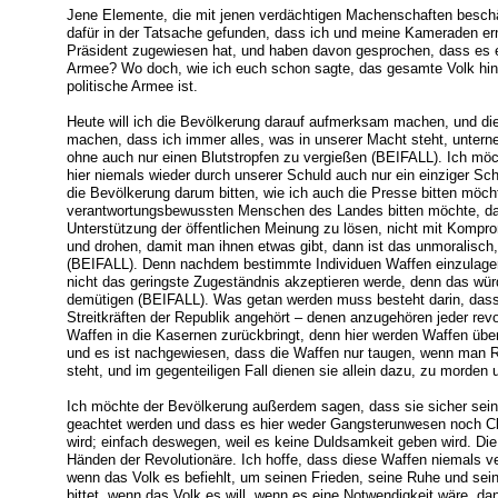
Jene Elemente, die mit jenen verdächtigen Machenschaften beschäf
dafür in der Tatsache gefunden, dass ich und meine Kameraden erna
Präsident zugewiesen hat, und haben davon gesprochen, dass es ei
Armee? Wo doch, wie ich euch schon sagte, das gesamte Volk hinte
politische Armee ist.
Heute will ich die Bevölkerung darauf aufmerksam machen, und d
machen, dass ich immer alles, was in unserer Macht steht, unter
ohne auch nur einen Blutstropfen zu vergießen (BEIFALL). Ich mö
hier niemals wieder durch unserer Schuld auch nur ein einziger S
die Bevölkerung darum bitten, wie ich auch die Presse bitten möch
verantwortungsbewussten Menschen des Landes bitten möchte, das
Unterstützung der öffentlichen Meinung zu lösen, nicht mit Kompr
und drohen, damit man ihnen etwas gibt, dann ist das unmoralisch
(BEIFALL). Denn nachdem bestimmte Individuen Waffen einzulager
nicht das geringste Zugeständnis akzeptieren werde, denn das wür
demütigen (BEIFALL). Was getan werden muss besteht darin, dass d
Streitkräften der Republik angehört – denen anzugehören jeder revo
Waffen in die Kasernen zurückbringt, denn hier werden Waffen über
und es ist nachgewiesen, dass die Waffen nur taugen, wenn man R
steht, und im gegenteiligen Fall dienen sie allein dazu, zu morde
Ich möchte der Bevölkerung außerdem sagen, dass sie sicher sei
geachtet werden und dass es hier weder Gangsterunwesen noch Cl
wird; einfach deswegen, weil es keine Duldsamkeit geben wird. Die
Händen der Revolutionäre. Ich hoffe, dass diese Waffen niemals 
wenn das Volk es befiehlt, um seinen Frieden, seine Ruhe und se
bittet, wenn das Volk es will, wenn es eine Notwendigkeit wäre, da