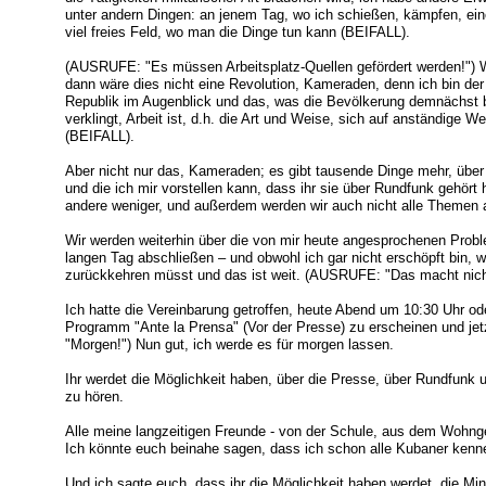
unter andern Dingen: an jenem Tag, wo ich schießen, kämpfen, ein
viel freies Feld, wo man die Dinge tun kann (BEIFALL).
(AUSRUFE: "Es müssen Arbeitsplatz-Quellen gefördert werden!") We
dann wäre dies nicht eine Revolution, Kameraden, denn ich bin de
Republik im Augenblick und das, was die Bevölkerung demnächst b
verklingt, Arbeit ist, d.h. die Art und Weise, sich auf anständige 
(BEIFALL).
Aber nicht nur das, Kameraden; es gibt tausende Dinge mehr, über 
und die ich mir vorstellen kann, dass ihr sie über Rundfunk gehört
andere weniger, und außerdem werden wir auch nicht alle Themen
Wir werden weiterhin über die von mir heute angesprochenen Prob
langen Tag abschließen – und obwohl ich gar nicht erschöpft bin, 
zurückkehren müsst und das ist weit. (AUSRUFE: "Das macht nichts
Ich hatte die Vereinbarung getroffen, heute Abend um 10:30 Uhr od
Programm "Ante la Prensa" (Vor der Presse) zu erscheinen und je
"Morgen!") Nun gut, ich werde es für morgen lassen.
Ihr werdet die Möglichkeit haben, über die Presse, über Rundfunk 
zu hören.
Alle meine langzeitigen Freunde - von der Schule, aus dem Wohnge
Ich könnte euch beinahe sagen, dass ich schon alle Kubaner ken
Und ich sagte euch, dass ihr die Möglichkeit haben werdet, die Min