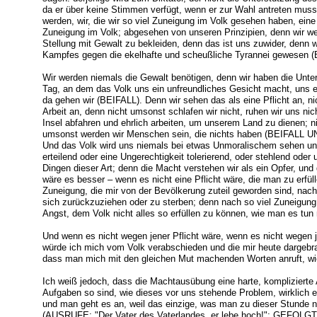
da er über keine Stimmen verfügt, wenn er zur Wahl antreten muss
werden, wir, die wir so viel Zuneigung im Volk gesehen haben, ei
Zuneigung im Volk; abgesehen von unseren Prinzipien, denn wir w
Stellung mit Gewalt zu bekleiden, denn das ist uns zuwider, denn w
Kampfes gegen die ekelhafte und scheußliche Tyrannei gewesen (
Wir werden niemals die Gewalt benötigen, denn wir haben die Unt
Tag, an dem das Volk uns ein unfreundliches Gesicht macht, uns e
da gehen wir (BEIFALL). Denn wir sehen das als eine Pflicht an, ni
Arbeit an, denn nicht umsonst schlafen wir nicht, ruhen wir uns nic
Insel abfahren und ehrlich arbeiten, um unserem Land zu dienen; ni
umsonst werden wir Menschen sein, die nichts haben (BEIFALL U
Und das Volk wird uns niemals bei etwas Unmoralischem sehen und
erteilend oder eine Ungerechtigkeit tolerierend, oder stehlend oder
Dingen dieser Art; denn die Macht verstehen wir als ein Opfer, und
wäre es besser – wenn es nicht eine Pflicht wäre, die man zu erfül
Zuneigung, die mir von der Bevölkerung zuteil geworden sind, nac
sich zurückzuziehen oder zu sterben; denn nach so viel Zuneigung
Angst, dem Volk nicht alles so erfüllen zu können, wie man es
Und wenn es nicht wegen jener Pflicht wäre, wenn es nicht wegen j
würde ich mich vom Volk verabschieden und die mir heute dargebr
dass man mich mit den gleichen Mut machenden Worten anruft, wi
Ich weiß jedoch, dass die Machtausübung eine harte, komplizierte 
Aufgaben so sind, wie dieses vor uns stehende Problem, wirklich ei
und man geht es an, weil das einzige, was man zu dieser Stunde ni
(AUSRUFE: "Der Vater des Vaterlandes, er lebe hoch!"; GE