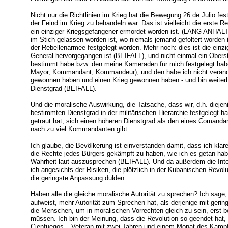
Nicht nur die Richtlinien im Krieg hat die Bewegung 26 de Julio fest
der Feind im Krieg zu behandeln war. Das ist vielleicht die erste R
ein einziger Kriegsgefangener ermordet worden ist. (LANG ANHAL
im Stich gelassen worden ist, wo niemals jemand gefoltert worden 
der Rebellenarmee festgelegt worden. Mehr noch: dies ist die einzi
General hervorgegangen ist (BEIFALL), und nicht einmal ein Oberst
bestimmt habe bzw. den meine Kameraden für mich festgelegt ha
Mayor, Kommandant, Kommandeur), und den habe ich nicht veränder
gewonnen haben und einen Krieg gewonnen haben - und bin weite
Dienstgrad (BEIFALL).
Und die moralische Auswirkung, die Tatsache, dass wir, d.h. dieje
bestimmten Dienstgrad in der militärischen Hierarchie festgelegt ha
getraut hat, sich einen höheren Dienstgrad als den eines Comand
nach zu viel Kommandanten gibt.
Ich glaube, die Bevölkerung ist einverstanden damit, dass ich kla
die Rechte jedes Bürgers gekämpft zu haben, wie ich es getan habe
Wahrheit laut auszusprechen (BEIFALL). Und da außerdem die Inte
ich angesichts der Risiken, die plötzlich in der Kubanischen Revolu
die geringste Anpassung dulden.
Haben alle die gleiche moralische Autorität zu sprechen? Ich sage,
aufweist, mehr Autorität zum Sprechen hat, als derjenige mit gerin
die Menschen, um in moralischen Vorrechten gleich zu sein, erst be
müssen. Ich bin der Meinung, dass die Revolution so geendet hat,
Cienfuegos – Veteran mit zwei Jahren und einem Monat des Kampf