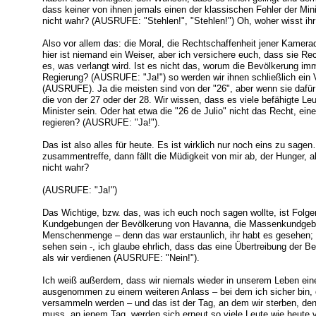
dass keiner von ihnen jemals einen der klassischen Fehler der Minis
nicht wahr? (AUSRUFE: "Stehlen!", "Stehlen!") Oh, woher wisst ih
Also vor allem das: die Moral, die Rechtschaffenheit jener Kamerad
hier ist niemand ein Weiser, aber ich versichere euch, dass sie Re
es, was verlangt wird. Ist es nicht das, worum die Bevölkerung im
Regierung? (AUSRUFE: "Ja!") so werden wir ihnen schließlich ein 
(AUSRUFE). Ja die meisten sind von der "26", aber wenn sie dafü
die von der 27 oder der 28. Wir wissen, dass es viele befähigte Leu
Minister sein. Oder hat etwa die "26 de Julio" nicht das Recht, ei
regieren? (AUSRUFE: "Ja!").
Das ist also alles für heute. Es ist wirklich nur noch eins zu sag
zusammentreffe, dann fällt die Müdigkeit von mir ab, der Hunger, a
nicht wahr?
(AUSRUFE: "Ja!")
Das Wichtige, bzw. das, was ich euch noch sagen wollte, ist Folge
Kundgebungen der Bevölkerung von Havanna, die Massenkundgebu
Menschenmenge – denn das war erstaunlich, ihr habt es gesehen; d
sehen sein -, ich glaube ehrlich, dass das eine Übertreibung der B
als wir verdienen (AUSRUFE: "Nein!").
Ich weiß außerdem, dass wir niemals wieder in unserem Leben ei
ausgenommen zu einem weiteren Anlass – bei dem ich sicher bin
versammeln werden – und das ist der Tag, an dem wir sterben, d
muss, an jenem Tag, werden sich erneut so viele Leute wie heute