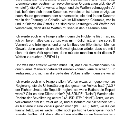
Elemente einer bestimmten revolutionären Organisation gibt, die
wir sie!"), die Waffenvorrat anlegen und die Waffen schmuggeln. Al
hat, befinden sich in den Kasernen, von diesen ist keine einzige a
nach Hause genommen oder sie versteckt; sie sind in den Kasernen
wie in der Festung La Cabaña, wie im Militärcamp Columbia, wie i
und in Oriente (im Ostteil); es sind nicht Lastwagen voll Waffen b
verstecken, denn diese Waffen müssen in den Kasernen sein.
Ich werde euch eine Frage stellen, denn die Probleme löst man, ind
ich bin bereit, alles das zu tun, was mir möglich ist, um sie so zu
Vernunft und Intelligenz, und unter Einfluss der öffentlichen Meinung
Gewalt; denn wenn ich an die Gewalt glauben würde, dass sie mit
nicht mit dem Volk sprechen, dann müsste man ihm nicht dieses P
Waffen zu suchen (BEIFALL).
Und was hier erreicht werden muss, ist, dass die revolutionären Kä
durch jenes Manöver getäuscht werden können, jene falschen "Führ
verlassen, und sich an die Seite des Volkes stellen, dem sie vor 
Ich werde euch eine Frage stellen: Waffen wozu, um gegen wen z
Regierung, die die Unterstützung des gesamten Volkes hat? (AUSR
der Richter Urrutia die Republik regiert, als wenn Batista die Repu
wozu? Gibt es eine Diktatur hier? (AUSRUFE: "Nein!") Werden sie 
Rechte der Bevölkerung achtet? (AUSRUFE: "Nein!") Jetzt, wo es 
vollkommen frei ist, freier als je, und außerdem die Sicherheit hat
es hier erneut eine Zensur geben wird? (BEIFALL) Jetzt, wo die g
kann? Jetzt, wo es weder Folter noch politische Gefangene, noch M
Freude darüber gibt, dass alle Führungskräfte in den Gewerkschaft