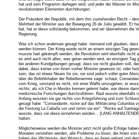
hat und sein Programm darlegen wird; und jeder der Männer im Minis
revolutionären Elementen durchdrungen.
Der Präsident der Republik, mit dem ihm zustehenden Recht – denn
Mehrheit der Minister aus der Bewegung 26 de Julio gewählt. Er ha
bat, hat er diese vollständig bekommen, und wir übernehmen die Ve
Regierung.
Was ich schon anderswo gesagt habe: niemand soll glauben, dass 
werden können. Der Krieg wurde nicht an einem einzigen Tag gewon
musste hart gekämpft werden; die Revolution wird ebenfalls nicht
es wird auch nicht alles, was getan werden wird, an einzigem Ta
bei anderen Kundgebungen gesagt, dass sie nicht glauben soll, da
dabei, dass keiner von ihnen vorher Minister gewesen ist, oder fast
sein, das ist etwas Neues für sie; sie sind jedoch voller guter Abs
über die Befehlshaber der Rebellenarmee sage: schaut, Comandan
vom Krieg, verstand es nicht, mit einer Waffe umzugehen, er wuss
nichts; als ich Che in Mexiko kennen gelernt habe, war dieser dam
medizinische Forschungen durchzuführen. Raúl wusste ebenfalls ni
Anfang wussten sie gar nichts von Kriegsführung und zum Schluss
gesagt habe: "Comandante, rücke auf das Militärcamp Columbia v
die Festung La Cabaña vor und nimm sie ein"; "Rücke auf Santiago
wusste, dass sie diese einnehmen würden... (LANG ANHALTENDER
hatten.
Möglicherweise werden die Minister jetzt nicht große Erfolge haben, 
Monaten verstehen werden, alle Probleme zu lösen, die ihnen von 
haben das Wichtigste: den Wunsch, dass es ihnen gelingt und dem V