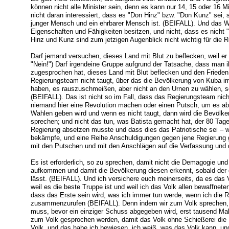
können nicht alle Minister sein, denn es kann nur 14, 15 oder 16 Mi
nicht daran interessiert, dass es "Don Hinz" bzw. "Don Kunz" sei, s
junger Mensch und ein ehrbarer Mensch ist. (BEIFALL). Und das Wic
Eigenschaften und Fähigkeiten besitzen, und nicht, dass es nicht 
Hinz und Kunz sind zum jetzigen Augenblick nicht wichtig für die R
Darf jemand versuchen, dieses Land mit Blut zu beflecken, weil e
"Nein!") Darf irgendeine Gruppe aufgrund der Tatsache, dass man ih
zugesprochen hat, dieses Land mit Blut beflecken und den Fried
Regierungsteam nicht taugt, über das die Bevölkerung von Kuba im
haben, es rauszuschmeißen, aber nicht an den Urnen zu wählen, 
(BEIFALL). Das ist nicht so im Fall, dass das Regierungsteam nich
niemand hier eine Revolution machen oder einen Putsch, um es a
Wahlen geben wird und wenn es nicht taugt, dann wird die Bevölke
sprechen; und nicht das tun, was Batista gemacht hat, der 80 Tage
Regierung absetzen musste und dass dies das Patriotische sei – we
bekämpfe, und eine Reihe Anschuldigungen gegen jene Regierung g
mit den Putschen und mit den Anschlägen auf die Verfassung und
Es ist erforderlich, so zu sprechen, damit nicht die Demagogie und 
aufkommen und damit die Bevölkerung diesen erkennt, sobald der 
lässt. (BEIFALL). Und ich versichere euch meinerseits, da es das V
weil es die beste Truppe ist und weil ich das Volk allen bewaffnete
dass das Erste sein wird, was ich immer tun werde, wenn ich die R
zusammenzurufen (BEIFALL). Denn indem wir zum Volk sprechen, k
muss, bevor ein einziger Schuss abgegeben wird, erst tausend M
zum Volk gesprochen werden, damit das Volk ohne Schießerei die P
Volk, und das habe ich bewiesen, ich weiß, was das Volk kann, und