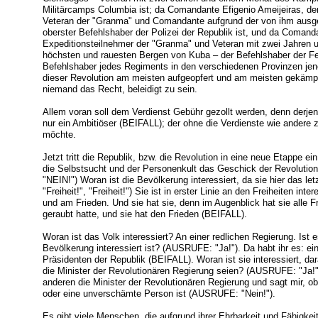
Militärcamps Columbia ist; da Comandante Efigenio Ameijeiras, der
Veteran der "Granma" und Comandante aufgrund der von ihm ausge
oberster Befehlshaber der Polizei der Republik ist, und da Coman
Expeditionsteilnehmer der "Granma" und Veteran mit zwei Jahren
höchsten und rauesten Bergen von Kuba – der Befehlshaber der Fe
Befehlshaber jedes Regiments in den verschiedenen Provinzen jene
dieser Revolution am meisten aufgeopfert und am meisten gekämpf
niemand das Recht, beleidigt zu sein.
Allem voran soll dem Verdienst Gebühr gezollt werden, denn derjeni
nur ein Ambitiöser (BEIFALL); der ohne die Verdienste wie andere 
möchte.
Jetzt tritt die Republik, bzw. die Revolution in eine neue Etappe e
die Selbstsucht und der Personenkult das Geschick der Revoluti
"NEIN!") Woran ist die Bevölkerung interessiert, da sie hier das 
"Freiheit!", "Freiheit!") Sie ist in erster Linie an den Freiheiten i
und am Frieden. Und sie hat sie, denn im Augenblick hat sie alle Fr
geraubt hatte, und sie hat den Frieden (BEIFALL).
Woran ist das Volk interessiert? An einer redlichen Regierung. Ist 
Bevölkerung interessiert ist? (AUSRUFE: "Ja!"). Da habt ihr es: e
Präsidenten der Republik (BEIFALL). Woran ist sie interessiert, 
die Minister der Revolutionären Regierung seien? (AUSRUFE: "Ja!")
anderen die Minister der Revolutionären Regierung und sagt mir, ob
oder eine unverschämte Person ist (AUSRUFE: "Nein!").
Es gibt viele Menschen, die aufgrund ihrer Ehrbarkeit und Fähigkei