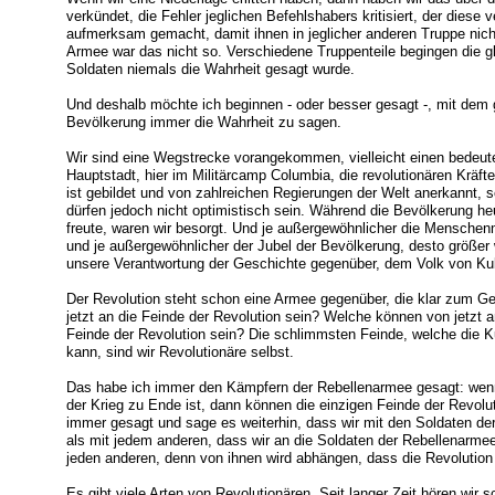
verkündet, die Fehler jeglichen Befehlshabers kritisiert, der diese
aufmerksam gemacht, damit ihnen in jeglicher anderen Truppe nic
Armee war das nicht so. Verschiedene Truppenteile begingen die gl
Soldaten niemals die Wahrheit gesagt wurde.
Und deshalb möchte ich beginnen - oder besser gesagt -, mit dem g
Bevölkerung immer die Wahrheit zu sagen.
Wir sind eine Wegstrecke vorangekommen, vielleicht einen bedeuten
Hauptstadt, hier im Militärcamp Columbia, die revolutionären Kräft
ist gebildet und von zahlreichen Regierungen der Welt anerkannt, s
dürfen jedoch nicht optimistisch sein. Während die Bevölkerung he
freute, waren wir besorgt. Und je außergewöhnlicher die Mensche
und je außergewöhnlicher der Jubel der Bevölkerung, desto größer
unsere Verantwortung der Geschichte gegenüber, dem Volk von Ku
Der Revolution steht schon eine Armee gegenüber, die klar zum Ge
jetzt an die Feinde der Revolution sein? Welche können von jetzt 
Feinde der Revolution sein? Die schlimmsten Feinde, welche die K
kann, sind wir Revolutionäre selbst.
Das habe ich immer den Kämpfern der Rebellenarmee gesagt: wenn
der Krieg zu Ende ist, dann können die einzigen Feinde der Revolut
immer gesagt und sage es weiterhin, dass wir mit den Soldaten d
als mit jedem anderen, dass wir an die Soldaten der Rebellenarme
jeden anderen, denn von ihnen wird abhängen, dass die Revolution s
Es gibt viele Arten von Revolutionären. Seit langer Zeit hören wir