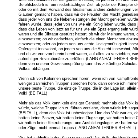
Befehlsbedürfnis, ein niederträchtiges Ziel; ob jeder der Kämpfer d
oder ob mit dem Vorwand des Idealismus andere Zielstellungen verf
Glauben gemacht haben, dass wir die Freuden der Macht genießen 
dass jeder von uns die Nebenleistungen der Macht genießen würde;
fahren würde, dass jeder von uns wie ein König leben würde, dass
dass das Leben von jetzt an für uns wie ein Spaziergang sein würd
waren und die Diktatur gestürzt hatten; ob wir der Meinung waren,
einzusetzen; ob wir gedachten, einfach die einen Menschen abzu
einzusetzen; oder ob jedem von uns echte Uneigennützigkeit innew
Opfergeist innewohnt, ob jedem von uns die Absicht innewohnt, All
und ob wir von vornherein bereit waren, auf alles zu verzichten, was 
aufrichtiger Revolutionäre zu erfüllen. (LANG ANHALTENDER BEIFA
denn von unserer Gewissensprüfung kann das zukünftige Schicksa
Volkes abhängen.
Wenn ich von Kolonnen sprechen hören, wenn ich von Kampffronte
weniger zahlreichen Truppen sprechen höre, dann denke ich immer:
unsere beste Truppe, die einzige Truppe, die in der Lage ist, allei
Volk! (BEIFALL)
Mehr als das Volk kann kein einziger General; mehr als das Volk 
würde, welche Truppe ich zu führen vorziehe, dann würde ich sagen
(BEIFALL), denn das Volk ist unbesiegbar. Und das Volk war es, d
hatten keine Panzer, wir hatten keine Flugzeuge, wir hatten keine 
wir hatten keine Rekrutierungs- und Ausbildungslager, wir hatten
oder Züge, nicht einmal Trupps (LANG ANHALTENDER BEIFALL).
Wer hat schließlich den Krieg gewonnen? Das Volk, die Bevölkeru