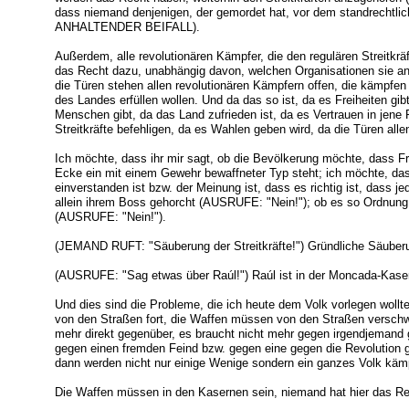
dass niemand denjenigen, der gemordet hat, vor dem standrechtli
ANHALTENDER BEIFALL).
Außerdem, alle revolutionären Kämpfer, die den regulären Streitkr
das Recht dazu, unabhängig davon, welchen Organisationen sie an
die Türen stehen allen revolutionären Kämpfern offen, die kämpf
des Landes erfüllen wollen. Und da das so ist, da es Freiheiten gib
Menschen gibt, da das Land zufrieden ist, da es Vertrauen in jene 
Streitkräfte befehligen, da es Wahlen geben wird, da die Türen all
Ich möchte, dass ihr mir sagt, ob die Bevölkerung möchte, dass Fr
Ecke ein mit einem Gewehr bewaffneter Typ steht; ich möchte, das
einverstanden ist bzw. der Meinung ist, dass es richtig ist, dass jed
allein ihrem Boss gehorcht (AUSRUFE: "Nein!"); ob es so Ordnung
(AUSRUFE: "Nein!").
(JEMAND RUFT: "Säuberung der Streitkräfte!") Gründliche Säuberun
(AUSRUFE: "Sag etwas über Raúl!") Raúl ist in der Moncada-Kasern
Und dies sind die Probleme, die ich heute dem Volk vorlegen wollt
von den Straßen fort, die Waffen müssen von den Straßen verschw
mehr direkt gegenüber, es braucht nicht mehr gegen irgendjemand
gegen einen fremden Feind bzw. gegen eine gegen die Revolutio
dann werden nicht nur einige Wenige sondern ein ganzes Volk
Die Waffen müssen in den Kasernen sein, niemand hat hier das R