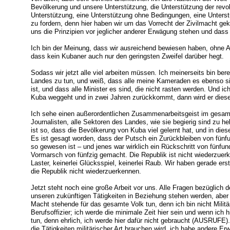
Bevölkerung und unsere Unterstützung, die Unterstützung der revol
Unterstützung, eine Unterstützung ohne Bedingungen, eine Unters
zu fordern, denn hier haben wir um das Vorrecht der Zivilmacht ge
uns die Prinzipien vor jeglicher anderer Erwägung stehen und dass
Ich bin der Meinung, dass wir ausreichend bewiesen haben, ohne 
dass kein Kubaner auch nur den geringsten Zweifel darüber hegt.
Sodass wir jetzt alle viel arbeiten müssen. Ich meinerseits bin b
Landes zu tun, und weiß, dass alle meine Kameraden es ebenso si
ist, und dass alle Minister es sind, die nicht rasten werden. Und 
Kuba weggeht und in zwei Jahren zurückkommt, dann wird er diese
Ich sehe einen außerordentlichen Zusammenarbeitsgeist im gesamt
Journalisten, alle Sektoren des Landes, wie sie begierig sind zu he
ist so, dass die Bevölkerung von Kuba viel gelernt hat, und in diese
Es ist gesagt worden, dass der Putsch ein Zurückbleiben von fün
so gewesen ist – und jenes war wirklich ein Rückschritt von fünfun
Vormarsch von fünfzig gemacht. Die Republik ist nicht wiederzuerken
Laster, keinerlei Glücksspiel, keinerlei Raub. Wir haben gerade e
die Republik nicht wiederzuerkennen.
Jetzt steht noch eine große Arbeit vor uns. Alle Fragen bezüglich d
unseren zukünftigen Tätigkeiten in Beziehung stehen werden, aber
Macht stehende für das gesamte Volk tun, denn ich bin nicht Militä
Berufsoffizier; ich werde die minimale Zeit hier sein und wenn ich h
tun, denn ehrlich, ich werde hier dafür nicht gebraucht (AUSRUFE)
die Tätigkeiten militärischer Art brauchen wird, ich habe andere E