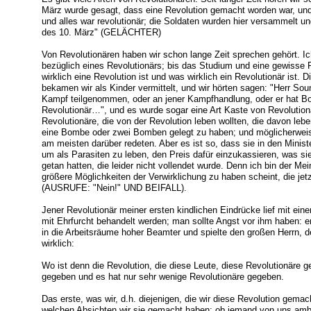
März wurde gesagt, dass eine Revolution gemacht worden war, und 
und alles war revolutionär; die Soldaten wurden hier versammelt u
des 10. März" (GELÄCHTER)
Von Revolutionären haben wir schon lange Zeit sprechen gehört. I
bezüglich eines Revolutionärs; bis das Studium und eine gewisse R
wirklich eine Revolution ist und was wirklich ein Revolutionär ist. 
bekamen wir als Kinder vermittelt, und wir hörten sagen: "Herr Sou
Kampf teilgenommen, oder an jener Kampfhandlung, oder er hat Bo
Revolutionär…", und es wurde sogar eine Art Kaste von Revolutio
Revolutionäre, die von der Revolution leben wollten, die davon leb
eine Bombe oder zwei Bomben gelegt zu haben; und möglicherweise
am meisten darüber redeten. Aber es ist so, dass sie in den Minis
um als Parasiten zu leben, den Preis dafür einzukassieren, was si
getan hatten, die leider nicht vollendet wurde. Denn ich bin der Me
größere Möglichkeiten der Verwirklichung zu haben scheint, die jet
(AUSRUFE: "Nein!" UND BEIFALL).
Jener Revolutionär meiner ersten kindlichen Eindrücke lief mit ein
mit Ehrfurcht behandelt werden; man sollte Angst vor ihm haben: e
in die Arbeitsräume hoher Beamter und spielte den großen Herrn, d
wirklich:
Wo ist denn die Revolution, die diese Leute, diese Revolutionäre
gegeben und es hat nur sehr wenige Revolutionäre gegeben.
Das erste, was wir, d.h. diejenigen, die wir diese Revolution gema
welchen Absichten wir sie gemacht haben; ob jemand von uns ambit