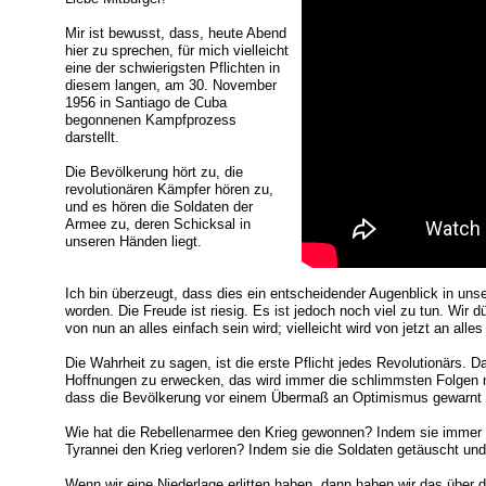
Mir ist bewusst, dass, heute Abend
hier zu sprechen, für mich vielleicht
eine der schwierigsten Pflichten in
diesem langen, am 30. November
1956 in Santiago de Cuba
begonnenen Kampfprozess
darstellt.
Die Bevölkerung hört zu, die
revolutionären Kämpfer hören zu,
und es hören die Soldaten der
Armee zu, deren Schicksal in
unseren Händen liegt.
Ich bin überzeugt, dass dies ein entscheidender Augenblick in unser
worden. Die Freude ist riesig. Es ist jedoch noch viel zu tun. Wir 
von nun an alles einfach sein wird; vielleicht wird von jetzt an all
Die Wahrheit zu sagen, ist die erste Pflicht jedes Revolutionärs. D
Hoffnungen zu erwecken, das wird immer die schlimmsten Folgen mi
dass die Bevölkerung vor einem Übermaß an Optimismus gewarnt
Wie hat die Rebellenarmee den Krieg gewonnen? Indem sie immer d
Tyrannei den Krieg verloren? Indem sie die Soldaten getäuscht und
Wenn wir eine Niederlage erlitten haben, dann haben wir das über