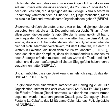
Ich bin der Meinung, dass wir vom ersten Augenblick an alle in eine
sollten: unsere oder die eines anderen, die 26., die 27. oder die 5
doch die Gleichen, d.h. diejenigen die im Gebirge Sierra Maestra k
Escambray kämpften oder in Pinar del Rio, junge Menschen, Mensc
es also ein Dutzend revolutionärer Organisationen geben? (BEIFAL
Unsere war einfach die erste; unsere war einfach diejenige, die d
ausgefochten hat, die am 2. Dezember mit der Jacht "Granma" gela
allein gegen die gesamten Streitkräfte der Tyrannei gekämpft hat (
die Flagge der Rebellion weiter hoch gehalten hat, die dem Volk 
konnte, die alle in Kuba vorhandenen falschen Hypothesen über das
hier hat sich jedermann verschwört, mit dem Gefreiten, mit dem S
Waffen in Havanna, die ihnen dann die Polizei abnahm (BEIFALL),
dass das nicht der Kampf ist, dass der Kampf anders aussehen mu
neue Strategie erfinden musste, und das waren die Taktik und die S
haben und die zum außergewöhnlichsten Sieg geführt haben, den d
verzeichnen hatte (BEIFALL).
Und ich möchte, dass die Bevölkerung mir ehrlich sagt, ob das der
UND AUSRUFE: "Ja!")
Es gibt außerdem eine weitere Tatsache: die Bewegung 26 de Julio (
Organisation, stimmt das oder etwa nicht? (AUSRUFE: "Ja!") Und 
die Ejército Rebelde (Rebellenarmee), wie der Name unserer Armee 
begonnen wurde, hatte den ganzen Ostteil, ganz Camagüey, einen T
Festung La Cabaña, das Militärcamp Columbia, das Polizeipräsidium
fiel (BEIFALL).