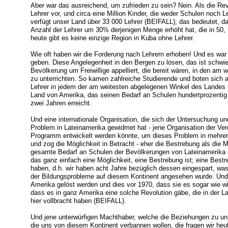
Aber war das ausreichend, um zufrieden zu sein? Nein. Als die Re
Lehrer vor, und circa eine Million Kinder, die weder Schulen noch L
verfügt unser Land über 33 000 Lehrer (BEIFALL); das bedeutet, da
Anzahl der Lehrer um 30% derjenigen Menge erhöht hat, die in 50, 
heute gibt es keine einzige Region in Kuba ohne Lehrer.
Wie oft haben wir die Forderung nach Lehrern erhoben! Und es war
geben. Diese Angelegenheit in den Bergen zu lösen, das ist schwi
Bevölkerung um Freiwillige appelliert, die bereit wären, in den a
zu unterrichten. So kamen zahlreiche Studierende und boten sich 
Lehrer in jedem der am weitesten abgelegenen Winkel des Landes 
Land von Amerika, das seinen Bedarf an Schulen hundertprozentig 
zwei Jahren erreicht.
Und eine internationale Organisation, die sich der Untersuchung 
Problem in Lateinamerika gewidmet hat - jene Organisation der Ver
Programm entwickelt werden könnte, um dieses Problem in mehrere
und zog die Möglichkeit in Betracht - eher die Bestrebung als die 
gesamte Bedarf an Schulen der Bevölkerungen von Lateinamerika 
das ganz einfach eine Möglichkeit, eine Bestrebung ist; eine Bestre
haben, d.h. wir haben acht Jahre bezüglich dessen eingespart, w
der Bildungsprobleme auf diesem Kontinent angesehen wurde. Und d
Amerika gelöst werden und dies vor 1970, dass sie es sogar wie wi
dass es in ganz Amerika eine solche Revolution gäbe, die in der L
hier vollbracht haben (BEIFALL).
Und jene unterwürfigen Machthaber, welche die Beziehungen zu un
die uns von diesem Kontinent verbannen wollen, die fragen wir heu