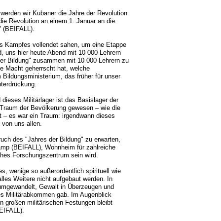
 werden wir Kubaner die Jahre der Revolution
die Revolution an einem 1. Januar an die
" (BEIFALL).
res Kampfes vollendet sahen, um eine Etappe
d, uns hier heute Abend mit 10 000 Lehrern
er Bildung" zusammen mit 10 000 Lehrern zu
ne Macht geherrscht hat, welche
m Bildungsministerium, das früher für unser
nterdrückung.
eses Militärlager ist das Basislager der
 Traum der Bevölkerung gewesen – wie die
t – es war ein Traum: irgendwann dieses
 von uns allen.
ruch des "Jahres der Bildung" zu erwarten,
Camp (BEIFALL), Wohnheim für zahlreiche
hes Forschungszentrum sein wird.
, wenige so außerordentlich spirituell wie
lles Weitere nicht aufgebaut werden. In
g umgewandelt, Gewalt in Überzeugen und
 es Militärabkommen gab. Im Augenblick
n großen militärischen Festungen bleibt
BEIFALL).