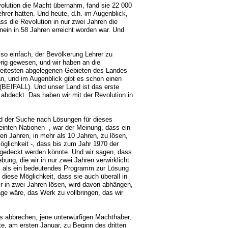
volution die Macht übernahm, fand sie 22 000
ehrer hatten. Und heute, d.h. im Augenblick,
ss die Revolution in nur zwei Jahren die
nein in 58 Jahren erreicht worden war. Und
 so einfach, der Bevölkerung Lehrer zu
erig gewesen, und wir haben an die
m weitesten abgelegenen Gebieten des Landes
an, und im Augenblick gibt es schon einen
(BEIFALL). Und unser Land ist das erste
abdeckt. Das haben wir mit der Revolution in
und der Suche nach Lösungen für dieses
einten Nationen -, war der Meinung, dass ein
n Jahren, in mehr als 10 Jahren, zu lösen,
Möglichkeit -, dass bis zum Jahr 1970 der
gedeckt werden könnte. Und wir sagen, dass
bung, die wir in nur zwei Jahren verwirklicht
as als ein bedeutendes Programm zur Lösung
iese Möglichkeit, dass sie auch überall in
r in zwei Jahren lösen, wird davon abhängen,
age wäre, das Werk zu vollbringen, das wir
s abbrechen, jene unterwürfigen Machthaber,
te, am ersten Januar, zu Beginn des dritten