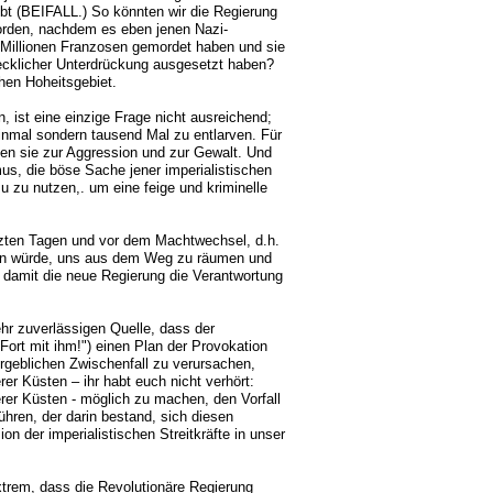
t (BEIFALL.) So könnten wir die Regierung
orden, nachdem es eben jenen Nazi-
d Millionen Franzosen gemordet haben und sie
recklicher Unterdrückung ausgesetzt haben?
chen Hoheitsgebiet.
, ist eine einzige Frage nicht ausreichend;
inmal sondern tausend Mal zu entlarven. Für
fen sie zur Aggression und zur Gewalt. Und
mus, die böse Sache jener imperialistischen
zu zu nutzen,. um eine feige und kriminelle
etzten Tagen und vor dem Machtwechsel, d.h.
ßen würde, uns aus dem Weg zu räumen und
, damit die neue Regierung die Verantwortung
hr zuverlässigen Quelle, dass der
ort mit ihm!") einen Plan der Provokation
rgeblichen Zwischenfall zu verursachen,
er Küsten – ihr habt euch nicht verhört:
rer Küsten - möglich zu machen, den Vorfall
ühren, der darin bestand, sich diesen
on der imperialistischen Streitkräfte in unser
trem, dass die Revolutionäre Regierung