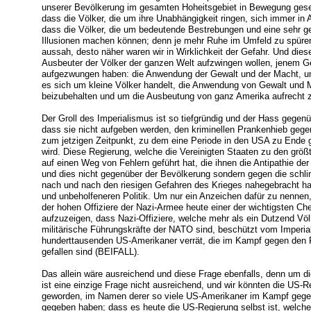
unserer Bevölkerung im gesamten Hoheitsgebiet in Bewegung ges
dass die Völker, die um ihre Unabhängigkeit ringen, sich immer 
dass die Völker, die um bedeutende Bestrebungen und eine sehr g
Illusionen machen können; denn je mehr Ruhe im Umfeld zu spüren 
aussah, desto näher waren wir in Wirklichkeit der Gefahr. Und dies
Ausbeuter der Völker der ganzen Welt aufzwingen wollen, jenem Ge
aufgezwungen haben: die Anwendung der Gewalt und der Macht, um 
es sich um kleine Völker handelt, die Anwendung von Gewalt und
beizubehalten und um die Ausbeutung von ganz Amerika aufrecht z
Der Groll des Imperialismus ist so tiefgründig und der Hass gegen
dass sie nicht aufgeben werden, den kriminellen Prankenhieb gege
zum jetzigen Zeitpunkt, zu dem eine Periode in den USA zu Ende
wird. Diese Regierung, welche die Vereinigten Staaten zu den größ
auf einen Weg von Fehlern geführt hat, die ihnen die Antipathie de
und dies nicht gegenüber der Bevölkerung sondern gegen die schli
nach und nach den riesigen Gefahren des Krieges nahegebracht hat
und unbeholfeneren Politik. Um nur ein Anzeichen dafür zu nennen,
der hohen Offiziere der Nazi-Armee heute einer der wichtigsten Ch
aufzuzeigen, dass Nazi-Offiziere, welche mehr als ein Dutzend Völ
militärische Führungskräfte der NATO sind, beschützt vom Imperia
hunderttausenden US-Amerikaner verrät, die im Kampf gegen de
gefallen sind (BEIFALL).
Das allein wäre ausreichend und diese Frage ebenfalls, denn um d
ist eine einzige Frage nicht ausreichend, und wir könnten die US-R
geworden, im Namen derer so viele US-Amerikaner im Kampf gegen 
gegeben haben; dass es heute die US-Regierung selbst ist, welche 