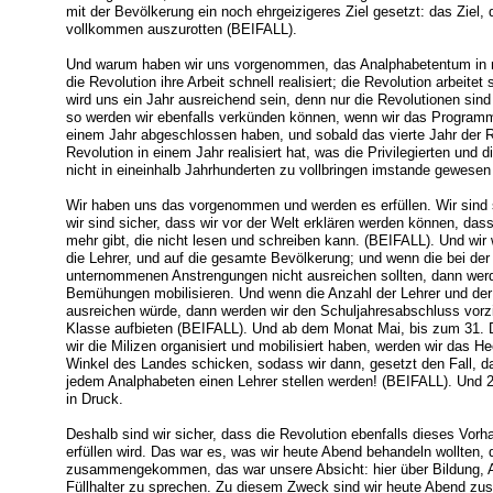
mit der Bevölkerung ein noch ehrgeizigeres Ziel gesetzt: das Ziel
vollkommen auszurotten (BEIFALL).
Und warum haben wir uns vorgenommen, das Analphabetentum in nu
die Revolution ihre Arbeit schnell realisiert; die Revolution arbeit
wird uns ein Jahr ausreichend sein, denn nur die Revolutionen sind
so werden wir ebenfalls verkünden können, wenn wir das Program
einem Jahr abgeschlossen haben, und sobald das vierte Jahr der R
Revolution in einem Jahr realisiert hat, was die Privilegierten und 
nicht in eineinhalb Jahrhunderten zu vollbringen imstande gewesen
Wir haben uns das vorgenommen und werden es erfüllen. Wir sind s
wir sind sicher, dass wir vor der Welt erklären werden können, da
mehr gibt, die nicht lesen und schreiben kann. (BEIFALL). Und wir
die Lehrer, und auf die gesamte Bevölkerung; und wenn die bei de
unternommenen Anstrengungen nicht ausreichen sollten, dann we
Bemühungen mobilisieren. Und wenn die Anzahl der Lehrer und der 
ausreichen würde, dann werden wir den Schuljahresabschluss vorzi
Klasse aufbieten (BEIFALL). Und ab dem Monat Mai, bis zum 31. D
wir die Milizen organisiert und mobilisiert haben, werden wir das He
Winkel des Landes schicken, sodass wir dann, gesetzt den Fall, da
jedem Analphabeten einen Lehrer stellen werden! (BEIFALL). Und 2 
in Druck.
Deshalb sind wir sicher, dass die Revolution ebenfalls dieses Vorhab
erfüllen wird. Das war es, was wir heute Abend behandeln wollten,
zusammengekommen, das war unsere Absicht: hier über Bildung, Al
Füllhalter zu sprechen. Zu diesem Zweck sind wir heute Abend 