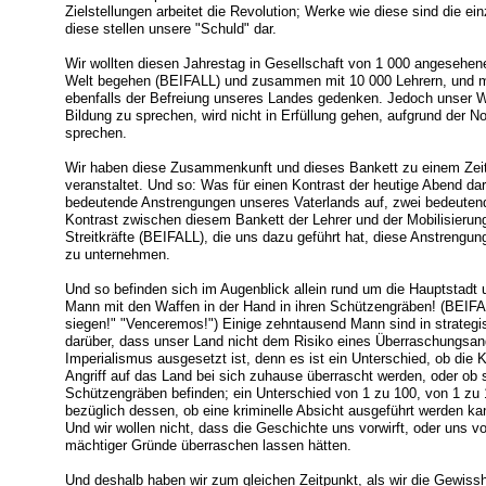
Zielstellungen arbeitet die Revolution; Werke wie diese sind die e
diese stellen unsere "Schuld" dar.
Wir wollten diesen Jahrestag in Gesellschaft von 1 000 angesehene
Welt begehen (BEIFALL) und zusammen mit 10 000 Lehrern, und m
ebenfalls der Befreiung unseres Landes gedenken. Jedoch unser W
Bildung zu sprechen, wird nicht in Erfüllung gehen, aufgrund der 
sprechen.
Wir haben diese Zusammenkunft und dieses Bankett zu einem Zei
veranstaltet. Und so: Was für einen Kontrast der heutige Abend dars
bedeutende Anstrengungen unseres Vaterlands auf, zwei bedeuten
Kontrast zwischen diesem Bankett der Lehrer und der Mobilisierung
Streitkräfte (BEIFALL), die uns dazu geführt hat, diese Anstrengung
zu unternehmen.
Und so befinden sich im Augenblick allein rund um die Hauptstadt 
Mann mit den Waffen in der Hand in ihren Schützengräben! (BE
siegen!" "Venceremos!") Einige zehntausend Mann sind in strategi
darüber, dass unser Land nicht dem Risiko eines Überraschungsang
Imperialismus ausgesetzt ist, denn es ist ein Unterschied, ob die 
Angriff auf das Land bei sich zuhause überrascht werden, oder ob si
Schützengräben befinden; ein Unterschied von 1 zu 100, von 1 zu
bezüglich dessen, ob eine kriminelle Absicht ausgeführt werden kan
Und wir wollen nicht, dass die Geschichte uns vorwirft, oder uns v
mächtiger Gründe überraschen lassen hätten.
Und deshalb haben wir zum gleichen Zeitpunkt, als wir die Gewisshe