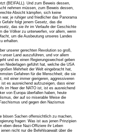
etzt (BEIFALL). Und zum Beweis dessen,
in Acht nehmen müssen, zum Beweis dessen,
erechte Absicht kämpfen, sich keine
war, je ruhiger und friedlicher das Panorama
e Gefahr folgt jenem Gesetz, das die
setz, das sie ihr im Verlaufe der Geschichte
die Völker zu unterwerfen, vor allem, wenn
 Macht, um die Ausbeutung unseres Landes
u erhalten.
über unserer gerechten Revolution so groß,
n unser Land auszuführen, und vor allem
 geht und es einen Regierungswechsel geben
ten Niederlagen geführt hat, welche die USA
r großen Mehrheit der Welt eingebracht hat,
mmsten Gefahren für die Menschheit; die sie
, mit einer immer gierigeren, aggressiveren
 ist es ausreichend aufzuzeigen, dass einer
efs im Heer der NATO ist, ist es ausreichend
ker von Europa überfallen haben, heute
lismus, der auf so miserable Weise die
n Faschismus und gegen den Nazismus
ie bösen Sachen offensichtlich zu machen,
egierung fragen: Was ist aus jenen Prinzipien
eben diese Nazi-Offiziere ihr Leben
jenen nicht nur die Befehlsgewalt über die