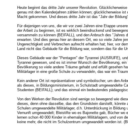
Heute beginnt das dritte Jahr unserer Revolution. Glücklicherweise
genau mit den Kalenderjahren zählen können; glücklicherweise ist 
Macht gekommen. Und dieses dritte Jahr ist das "Jahr der Bildung
Für diejenigen von uns, die wir vor zwei Jahren eine Etappe unse
der Arbeit zu beginnen, ist es wirklich beeindruckend und bewegen
versammeln zu können (BEIFALL), und den Anbruch des "Jahres d
erwarten. Und dies genau hier an diesem Ort, wo so viele Jahre je
Ungerechtigkeit und Verbrechen aufrecht erhalten hat; hier, vor de
Land nicht das Gebäude für die Bildung war, sondern das für die U
Dieses Gebäude war der "Pentagon" der Tyrannei (AUSRUFE), und di
Tyrannei gewesen, und es ist immer Wunsch der Bevölkerung, ein
Bevölkerung so viele andere Träume gehabt und erfüllt gesehen ha
Militärlager in eine große Schule zu verwandeln, das war ein Traum
Kein anderer Ort ist repräsentativer und symbolischer, um den Anb
als dieses, in Bildungsministerium, in Schulstadt umgewandelte 
Studenten (BEIFALL); und das einmal ein bedeutendes pädagogisc
Von den Werken der Revolution sind wenige so bewegend wie dieses
dieses, denn ohne dasselbe, das den Grundstein darstellt, könnte a
Schulen umgewandelte Militärlager, d.h. Unterdrückung in Bildun
Vernunft umgewandelt; Bleistifte wo es Bajonette gab, Bücher wo
lernen schon 40 000 Kinder in ehemaligen Militärlagern, und von de
keine mehr, die nicht im Schulzentrum umgewandelt worden ist. (