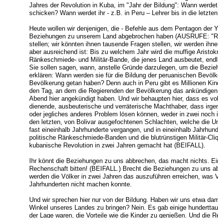
Jahres der Revolution in Kuba, im "Jahr der Bildung": Wann werdet
schicken? Wann werdet ihr - z.B. in Peru – Lehrer bis in die letzt
Heute wollen wir denjenigen, die - Befehle aus dem Pentagon der Y
Beziehungen zu unserem Land abgebrochen haben (AUSRUFE: "Raus
stellen; wir könnten ihnen tausende Fragen stellen, wir werden ihne
aber ausreichend ist: Bis zu welchem Jahr wird die muffige Aristokr
Ränkeschmiede- und Militär-Bande, die jenes Land ausbeutet, end
Sie sollen sagen, wann, anstelle Gründe darzulegen, um die Bezie
erklären: Wann werden sie für die Bildung der peruanischen Bevölk
Bevölkerung getan haben? Denn auch in Peru gibt es Millionen Kind
den Tag, an dem die Regierenden der Bevölkerung das ankündigen
Abend hier angekündigt haben. Und wir behaupten hier, dass es v
dienende, ausbeuterische und verräterische Machthaber, dass irge
oder jegliches anderes Problem lösen können, weder in zwei noch in
den letzten, von Bolivar ausgefochtenen Schlachten, welche die U
fast eineinhalb Jahrhunderte vergangen, und in eineinhalb Jahrhund
politische Ränkeschmiede-Banden und die blutrünstigen Militär-Cl
kubanische Revolution in zwei Jahren gemacht hat (BEIFALL).
Ihr könnt die Beziehungen zu uns abbrechen, das macht nichts. E
Rechenschaft bitten! (BEIFALL.) Brecht die Beziehungen zu uns ab
werden die Völker in zwei Jahren das auszuführen erreichen, was 
Jahrhunderten nicht machen konnte.
Und wir sprechen hier nur von der Bildung. Haben wir uns etwa dam
Winkel unseres Landes zu bringen? Nein. Es gab einige hunderttau
der Lage waren, die Vorteile wie die Kinder zu genießen. Und die