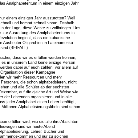
, das Analphabetentum in einem einzigen Jahr
r einem einzigen Jahr auszurotten? Weil
et schnell und kommt schnell voran. Deshalb
 in der Lage, diese Werke zu vollbringen. Uns
m zur Ausrottung des Analphabetentums in
evolution beginnt, dass die kubanische
die Ausbeuter-Oligarchien in Lateinamerika
 sind (BEIFALL).
icher, dass wir es erfüllen werden können,
ss es in unserem Land keine einzige Person
 werden dabei auf euch zählen, vor allem auf
r Organisation dieser Kampagne
rden wir mehr Ressourcen und mehr
Personen, die schon alphabetisieren, nicht
ehen und alle Schüler ab der sechsten
ezember, auf die gleiche Art und Weise wie
er der Lehrenden organisieren und in alle
ss jeder Analphabet einen Lehrer benötigt,
Millionen Alphabetisierungsfibeln sind schon
en erfüllen wird, wie sie alle ihre Absichten
 deswegen sind wir heute Abend
phabetisierung, Lehrer, Bücher und
zusammengekommen und nur zu solchen