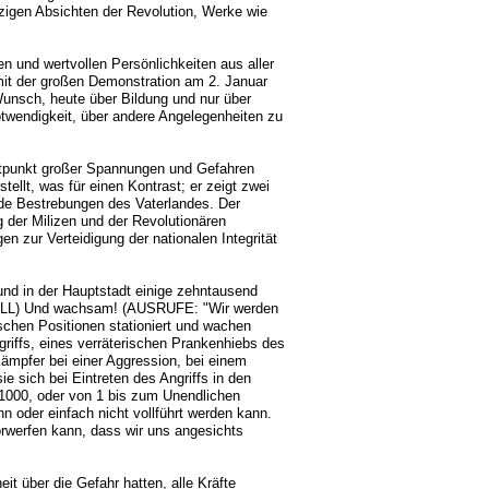
inzigen Absichten der Revolution, Werke wie
n und wertvollen Persönlichkeiten aus aller
it der großen Demonstration am 2. Januar
unsch, heute über Bildung und nur über
Notwendigkeit, über andere Angelegenheiten zu
tpunkt großer Spannungen und Gefahren
tellt, was für einen Kontrast; er zeigt zwei
de Bestrebungen des Vaterlandes. Der
 der Milizen und der Revolutionären
en zur Verteidigung der nationalen Integrität
und in der Hauptstadt einige zehntausend
IFALL) Und wachsam! (AUSRUFE: "Wir werden
schen Positionen stationiert und wachen
riffs, eines verräterischen Prankenhiebs des
Kämpfer bei einer Aggression, bei einem
e sich bei Eintreten des Angriffs in den
 1000, oder von 1 bis zum Unendlichen
n oder einfach nicht vollführt werden kann.
orwerfen kann, dass wir uns angesichts
it über die Gefahr hatten, alle Kräfte