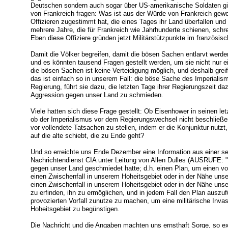
Deutschen sondern auch sogar über US-amerikanische Soldaten gib
von Frankreich fragen: Was ist aus der Würde von Frankreich gew
Offizieren zugestimmt hat, die eines Tages ihr Land überfallen un
mehrere Jahre, die für Frankreich wie Jahrhunderte schienen, sch
Eben diese Offiziere gründen jetzt Militärstützpunkte im französis
Damit die Völker begreifen, damit die bösen Sachen entlarvt werden
und es könnten tausend Fragen gestellt werden, um sie nicht nur e
die bösen Sachen ist keine Verteidigung möglich, und deshalb grei
das ist einfach so in unserem Fall: die böse Sache des Imperialis
Regierung, führt sie dazu, die letzten Tage ihrer Regierungszeit da
Aggression gegen unser Land zu schmieden.
Viele hatten sich diese Frage gestellt: Ob Eisenhower in seinen l
ob der Imperialismus vor dem Regierungswechsel nicht beschlie
vor vollendete Tatsachen zu stellen, indem er die Konjunktur nutzt
auf die alte schiebt, die zu Ende geht?
Und so erreichte uns Ende Dezember eine Information aus einer se
Nachrichtendienst CIA unter Leitung von Allen Dulles (AUSRUFE: "F
gegen unser Land geschmiedet hatte; d.h. einen Plan, um einen vo
einen Zwischenfall in unserem Hoheitsgebiet oder in der Nähe unser
einen Zwischenfall in unserem Hoheitsgebiet oder in der Nähe unse
zu erfinden, ihn zu ermöglichen, und in jedem Fall den Plan auszuf
provozierten Vorfall zunutze zu machen, um eine militärische Invasi
Hoheitsgebiet zu begünstigen.
Die Nachricht und die Angaben machten uns ernsthaft Sorge, so ex