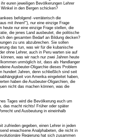
 ihr euren jeweiligen Bevölkerungen Lehrer
en Winkel in den Bergen schicken?
ankees befolgend -verräterisch die
 mit ihnen!"), nur eine einzige Frage
n heute nur eine einzige Frage stellen, die
atie, die jenes Land ausbeutet, die politische
lich den gesamten Bedarf an Bildung decken?
hungen zu uns abzubrechen. Sie sollen
erung das tun, was wir für die kubanische
er ohne Lehrer, auch in Peru warten sie auf
 können, was wir nach nur zwei Jahren heute
ollkommen unmöglich ist, dass als Handlanger
ndeine Ausbeuter-Oligarchie dieses Problem
 hundert Jahren, denn schließlich sind seit
nabhängigkeit von Amerika eingeleitet haben,
erten haben die Ausbeuter-Oligarchien, die
iquen nicht das machen können, was die
ines Tages wird die Bevölkerung euch um
, das macht nichts! Früher oder später
Vorrecht und Ausbeutung in eineinhalb
it zufrieden gegeben, einen Lehrer in jeden
send erwachsene Analphabeten, die nicht in
 Revolutionäre Regierung hat sich zusammen