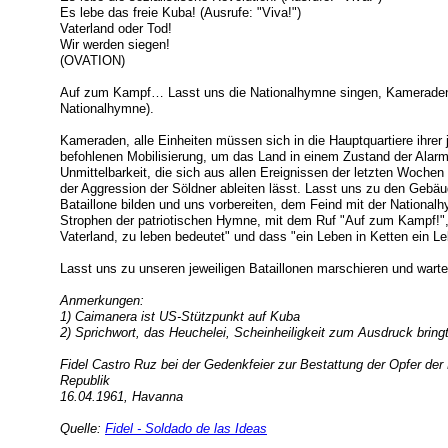
Es lebe das freie Kuba! (Ausrufe: "Viva!")
Vaterland oder Tod!
Wir werden siegen!
(OVATION)
Auf zum Kampf… Lasst uns die Nationalhymne singen, Kameraden
Nationalhymne).
Kameraden, alle Einheiten müssen sich in die Hauptquartiere ihrer 
befohlenen Mobilisierung, um das Land in einem Zustand der Alarmb
Unmittelbarkeit, die sich aus allen Ereignissen der letzten Wochen
der Aggression der Söldner ableiten lässt. Lasst uns zu den Gebäu
Bataillone bilden und uns vorbereiten, dem Feind mit der Nationa
Strophen der patriotischen Hymne, mit dem Ruf "Auf zum Kampf!",
Vaterland, zu leben bedeutet" und dass "ein Leben in Ketten ein L
Lasst uns zu unseren jeweiligen Bataillonen marschieren und wartet
Anmerkungen:
1) Caimanera ist US-Stützpunkt auf Kuba
2) Sprichwort, das Heuchelei, Scheinheiligkeit zum Ausdruck bring
Fidel Castro Ruz bei der Gedenkfeier zur Bestattung der Opfer der
Republik
16.04.1961, Havanna
Quelle:
Fidel - Soldado de las Ideas