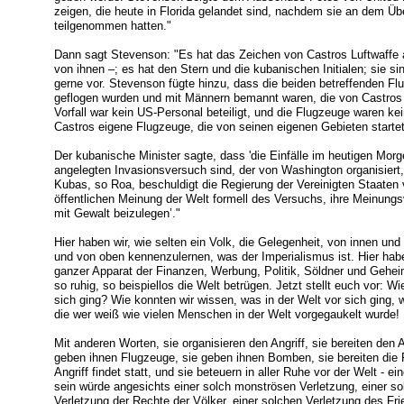
zeigen, die heute in Florida gelandet sind, nachdem sie an dem Übe
teilgenommen hatten."
Dann sagt Stevenson: "Es hat das Zeichen von Castros Luftwaffe a
von ihnen –; es hat den Stern und die kubanischen Initialen; sie sin
gerne vor. Stevenson fügte hinzu, dass die beiden betreffenden Fl
geflogen wurden und mit Männern bemannt waren, die von Castros
Vorfall war kein US-Personal beteiligt, und die Flugzeuge waren ke
Castros eigene Flugzeuge, die von seinen eigenen Gebieten starte
Der kubanische Minister sagte, dass 'die Einfälle im heutigen Mor
angelegten Invasionsversuch sind, der von Washington organisiert, 
Kubas, so Roa, beschuldigt die Regierung der Vereinigten Staaten
öffentlichen Meinung der Welt formell des Versuchs, ihre Meinungs
mit Gewalt beizulegen’."
Hier haben wir, wie selten ein Volk, die Gelegenheit, von innen un
und von oben kennenzulernen, was der Imperialismus ist. Hier haben
ganzer Apparat der Finanzen, Werbung, Politik, Söldner und Gehei
so ruhig, so beispiellos die Welt betrügen. Jetzt stellt euch vor: W
sich ging? Wie konnten wir wissen, was in der Welt vor sich ging, w
die wer weiß wie vielen Menschen in der Welt vorgegaukelt wurde!
Mit anderen Worten, sie organisieren den Angriff, sie bereiten den Ang
geben ihnen Flugzeuge, sie geben ihnen Bomben, sie bereiten die F
Angriff findet statt, und sie beteuern in aller Ruhe vor der Welt - e
sein würde angesichts einer solch monströsen Verletzung, einer sol
Verletzung der Rechte der Völker, einer solchen Verletzung des Frie