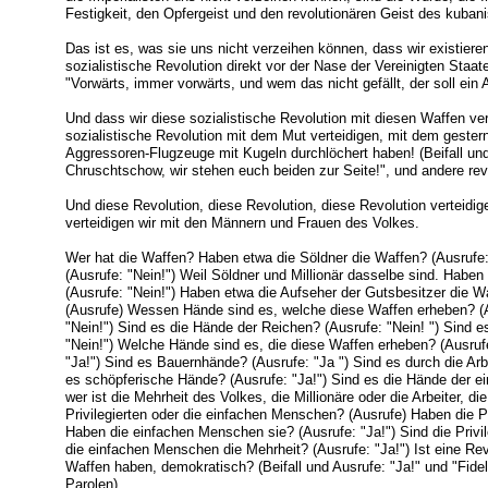
Festigkeit, den Opfergeist und den revolutionären Geist des kubani
Das ist es, was sie uns nicht verzeihen können, dass wir existieren
sozialistische Revolution direkt vor der Nase der Vereinigten Staa
"Vorwärts, immer vorwärts, und wem das nicht gefällt, der soll ein
Und dass wir diese sozialistische Revolution mit diesen Waffen vert
sozialistische Revolution mit dem Mut verteidigen, mit dem geste
Aggressoren-Flugzeuge mit Kugeln durchlöchert haben! (Beifall und 
Chruschtschow, wir stehen euch beiden zur Seite!", und andere rev
Und diese Revolution, diese Revolution, diese Revolution verteidige
verteidigen wir mit den Männern und Frauen des Volkes.
Wer hat die Waffen? Haben etwa die Söldner die Waffen? (Ausrufe: 
(Ausrufe: "Nein!") Weil Söldner und Millionär dasselbe sind. Habe
(Ausrufe: "Nein!") Haben etwa die Aufseher der Gutsbesitzer die W
(Ausrufe) Wessen Hände sind es, welche diese Waffen erheben? (A
"Nein!") Sind es die Hände der Reichen? (Ausrufe: "Nein! ") Sind 
"Nein!") Welche Hände sind es, die diese Waffen erheben? (Ausrufe
"Ja!") Sind es Bauernhände? (Ausrufe: "Ja ") Sind es durch die Arb
es schöpferische Hände? (Ausrufe: "Ja!") Sind es die Hände der e
wer ist die Mehrheit des Volkes, die Millionäre oder die Arbeiter, d
Privilegierten oder die einfachen Menschen? (Ausrufe) Haben die Pr
Haben die einfachen Menschen sie? (Ausrufe: "Ja!") Sind die Privile
die einfachen Menschen die Mehrheit? (Ausrufe: "Ja!") Ist eine Rev
Waffen haben, demokratisch? (Beifall und Ausrufe: "Ja!" und "Fidel
Parolen).