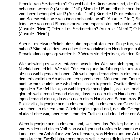
Produkt von Sektierertum? Ob wohl all die Dinge wahr sind, die ü
behauptet werden? (Ausrufe: "Ja!") Sind die US-amerikanischen Imp
von ihnen behauptet wird? (Ausrufe: "Ja!") Sind die US-amerikanisc
und Bösewichter, wie von ihnen behauptet wird? (Ausrufe: "Ja!") Sin
feige, wie von den US-amerikanischen Imperialisten behauptet wird?
(Ausrufe: "Nein!") Oder ist es Sektierertum? (Ausrufe: "Nein! ") O
(Ausrufe: "Nein")
Aber ist es etwa möglich, dass die Imperialisten jene Dinge tun, v
haben? Stimmt all das, was über ihre vandalischen Handlungen auf 
Provokationen gesagt worden ist? Waren sie diejenigen, die den Kr
Wie schwierig es war zu erfahren, was in der Welt vor sich ging, 
Nachrichten erhielt! Wie viel Täuschung und Irreführung sie uns wo
sie uns wohl gemacht haben! Ob wohl irgendjemandem in diesem gu
dem erbärmlichen Abschaum, ich spreche von Männern und Frauen, 
auch wenn sie nicht wie wir denken - noch irgendein Zweifel diesb
irgendein Zweifel bleibt, ob wohl irgendjemand glaubt, dass es noc
gibt, ob wohl irgendjemand glaubt, dass es noch einen Hauch von Mo
irgendjemand glaubt, dass es noch einen Hauch von Scham bzw. Ehr
Politik gibt, irgendjemand in diesem Land, in diesem vom Glück be
zu sehen, in diesem vom Glück begünstigten Land, das die Gelegen
blutige Lehre war, aber eine Lehre der Freiheit und eine Lehre der Wü
Wenn irgendjemand in diesem Land, welches das Privileg hatte zu
von Helden und einem Volk von würdigen und tapferen Männern wur
Land, dessen Anhäufung von Verdiensten, von Heldentum und Aufo
irgendwelche Zweifel hätte oder hegen sollte; wenn diejenigen, die 