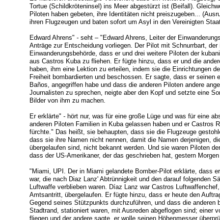
Tortue (Schildkröteninsel) ins Meer abgestürzt ist (Beifall). Gleic
Piloten haben gebeten, ihre Identitäten nicht preiszugeben... (Aus
ihren Flugzeugen und baten sofort um Asyl in den Vereinigten Staa
Edward Ahrens" - seht – "Edward Ahrens, Leiter der Einwanderungs
Anträge zur Entscheidung vorliegen. Der Pilot mit Schnurrbart, der
Einwanderungsbehörde, dass er und drei weitere Piloten der kubani
aus Castros Kuba zu fliehen. Er fügte hinzu, dass er und die and
haben, ihm eine Lektion zu erteilen, indem sie die Einrichtungen d
Freiheit bombardierten und beschossen. Er sagte, dass er seinen e
Baños, angegriffen habe und dass die anderen Piloten andere angegr
Journalisten zu sprechen, neigte aber den Kopf und setzte eine Son
Bilder von ihm zu machen.
Er erklärte" - hört nur, was für eine große Lüge und was für eine ab
anderen Piloten Familien in Kuba gelassen haben und er Castros 
fürchte." Das heißt, sie behaupten, dass sie die Flugzeuge gestoh
dass sie ihre Namen nicht nennen, damit die Namen derjenigen, di
übergelaufen sind, nicht bekannt werden. Und sie waren Piloten der 
dass der US-Amerikaner, der das geschrieben hat, gestern Morgen vö
"Miami, UPI. Der in Miami gelandete Bomber-Pilot erklärte, dass e
war, die nach Diaz Lanz' Abtrünnigkeit und den darauf folgenden 
Luftwaffe verblieben waren. Díaz Lanz war Castros Luftwaffenchef,
Amtsantritt, übergelaufen. Er fügte hinzu, dass er heute den Auftrag
Gegend seines Stützpunkts durchzuführen, und dass die anderen b
Stadtrand, stationiert waren, mit Ausreden abgeflogen sind; einer 
fliegen und der andere sagte, er wolle seinen Höhenmesser überprü