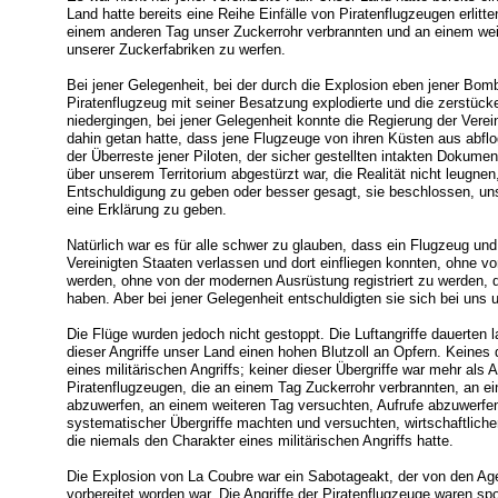
Land hatte bereits eine Reihe Einfälle von Piratenflugzeugen erlitt
einem anderen Tag unser Zuckerrohr verbrannten und an einem wei
unserer Zuckerfabriken zu werfen.
Bei jener Gelegenheit, bei der durch die Explosion eben jener Bomb
Piratenflugzeug mit seiner Besatzung explodierte und die zerstüc
niedergingen, bei jener Gelegenheit konnte die Regierung der Verein
dahin getan hatte, dass jene Flugzeuge von ihren Küsten aus abfl
der Überreste jener Piloten, der sicher gestellten intakten Doku
über unserem Territorium abgestürzt war, die Realität nicht leugne
Entschuldigung zu geben oder besser gesagt, sie beschlossen, u
eine Erklärung zu geben.
Natürlich war es für alle schwer zu glauben, dass ein Flugzeug un
Vereinigten Staaten verlassen und dort einfliegen konnten, ohne 
werden, ohne von der modernen Ausrüstung registriert zu werden, 
haben. Aber bei jener Gelegenheit entschuldigten sie sich bei uns 
Die Flüge wurden jedoch nicht gestoppt. Die Luftangriffe dauerten l
dieser Angriffe unser Land einen hohen Blutzoll an Opfern. Keines 
eines militärischen Angriffs; keiner dieser Übergriffe war mehr al
Piratenflugzeugen, die an einem Tag Zuckerrohr verbrannten, an 
abzuwerfen, an einem weiteren Tag versuchten, Aufrufe abzuwerfe
systematischer Übergriffe machten und versuchten, wirtschaftliche
die niemals den Charakter eines militärischen Angriffs hatte.
Die Explosion von La Coubre war ein Sabotageakt, der von den Age
vorbereitet worden war. Die Angriffe der Piratenflugzeuge waren sp