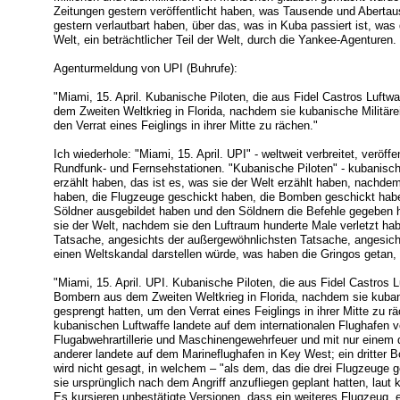
Zeitungen gestern veröffentlicht haben, was Tausende und Aberta
gestern verlautbart haben, über das, was in Kuba passiert ist, was d
Welt, ein beträchtlicher Teil der Welt, durch die Yankee-Agenturen.
Agenturmeldung von UPI (Buhrufe):
"Miami, 15. April. Kubanische Piloten, die aus Fidel Castros Luftw
dem Zweiten Weltkrieg in Florida, nachdem sie kubanische Militärei
den Verrat eines Feiglings in ihrer Mitte zu rächen."
Ich wiederhole: "Miami, 15. April. UPI" - weltweit verbreitet, veröf
Rundfunk- und Fernsehstationen. "Kubanische Piloten" - kubanische
erzählt haben, das ist es, was sie der Welt erzählt haben, nachdem
haben, die Flugzeuge geschickt haben, die Bomben geschickt habe
Söldner ausgebildet haben und den Söldnern die Befehle gegeben 
sie der Welt, nachdem sie den Luftraum hunderte Male verletzt ha
Tatsache, angesichts der außergewöhnlichsten Tatsache, angesich
einen Weltskandal darstellen würde, was haben die Gringos getan,
"Miami, 15. April. UPI. Kubanische Piloten, die aus Fidel Castros L
Bombern aus dem Zweiten Weltkrieg in Florida, nachdem sie kubanis
gesprengt hatten, um den Verrat eines Feiglings in ihrer Mitte zu 
kubanischen Luftwaffe landete auf dem internationalen Flughafen 
Flugabwehrartillerie und Maschinengewehrfeuer und mit nur einem d
anderer landete auf dem Marineflughafen in Key West; ein dritter 
wird nicht gesagt, in welchem – "als dem, das die drei Flugzeuge ge
sie ursprünglich nach dem Angriff anzufliegen geplant hatten, lau
Es kursieren unbestätigte Versionen, dass ein weiteres Flugzeug, ein