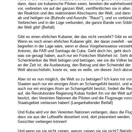
dann, dass sie kubanische Piloten seien, bereiten die wahrheitsw
vor, verbreiten sie auf der ganzen Welt, veröffentlichen sie in al
der Reaktion und des reaktionären Abschaums der Welt, und dann
ab und heiligen sie (Buhrufe und Ausrufe: "Raus!"), und so verbün
Verbrechen und in der Lüge verbunden, die ganze Bande von Söldne
der Welt gibt! (Beifall)
Gibt es einen ehrlichen Kubaner, der das nicht versteht? Gibt es ei
Wenn es noch einen ehrlichen Kubaner gibt, der daran zweifelt - we
begreifen in der Lage wäre, wenn er diese Vorgehensweise versteh
Antonio, die FAR und Santiago de Cuba. Geht doch hin, geht doch
was sie gesagt haben, auch nur ein Fünkchen Wahrheit ist. Seht do
Scheinkleriker die Welt belügen und betrügen, wie sie die Völker b
an der Zeit ist, die Ausbeutung, den Betrug und den Schwindel der I
Welt abzuschütteln, koste es, was es wolle, um dieses Joch abzuwe
Aber ist es nun möglich, die Welt so zu betrügen? Ich kann mir vor
Staaten auch nur ein einziges Atom an Schamgefühl besitzt, und w
auch nur ein einziges Atom an Schamgefühl besitzt, fordert die Re
auf, die Revolutionäre Regierung Kubas fordert ihn vor der Welt a
besitzt, den Vereinten Nationen die Piloten und die Flugzeuge vorz
Staatsgebiet verlassen haben! (Langanhaltender Beifall)
Und Kuba wird vor den Vereinten Nationen verlangen, dass die Flu
dass sie aus der Luftwaffe desertiert sind, dort präsentiert werden;
Gesichter verbergen können!
Und wenn sie sie nicht zeigen, warum zeigen sie sie nicht? Natürli