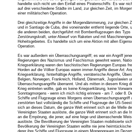
handelte sich nicht um den Einfall eines Piratenschiffs: Es war nich
auf drei verschiedene Städte im Land, zur gleichen Zeit, im Morgen
einer militärischen Operation.
Drei gleichzeitige Angriffe in der Morgendämmerung, zur gleichen 
und in Santiago de Cuba, drei voneinander entfernt liegende Orte,
die anderen beiden, durchgeführt mit Bombenflugzeugen des Typs
Zerstörungskraft, unter Abwurf von Raketen und mit Maschinengewe
Hoheitsgebietes. Es handelte sich um eine Aktion mit allen Eigensc
Operation.
Es war außerdem ein Überraschungsangriff; es war ein Angriff jener
Regierungen des Nazismus und Faschismus gewohnt waren, Nation
Kriegserklärung waren den faschistischen Regierungen Europas frem
Horden auf die Völker Europas waren immer Angriffe dieser Art: An
Kriegserklärung, hinterhältige Angriffe, verräterische Angriffe, Üb
Belgien, Norwegen, Frankreich, Holland, Dänemark, Jugoslawien u
Überraschungsangriffe überrannt. Und als mitten in diesem Krieg d
Krieg eintreten wollte, gab es keine Kriegserklärung, keine Vorwar
Sonntagmorgens - wenn ich mich richtig erinnere - am 7. oder 8.
Schiffe und Flugzeuge eines Morgens einen Überraschungsangriff 
zerstörten fast vollständig die Schiffe und Flugzeuge der US-Seestr
sich an dieses Datum, die ganze Welt erinnert sich an die Welle de
Vereinigten Staaten auslöste, die ganze Welt erinnert sich an die Ir
an die Empörung, die jener, auf eine feige und überraschende Weis
auslöste. Die Bevölkerung der Vereinigten Staaten mobilisierte sic
Bevölkerung der Vereinigten Staaten wollte nie jene heimtückische
derer ihre Schiffe und Flugzeuge in einem Morgengrauen im Dezem