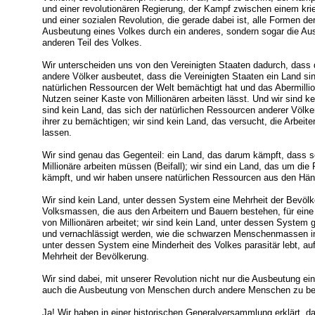
und einer revolutionären Regierung, der Kampf zwischen einem kri
und einer sozialen Revolution, die gerade dabei ist, alle Formen de
Ausbeutung eines Volkes durch ein anderes, sondern sogar die Aus
anderen Teil des Volkes.
Wir unterscheiden uns von den Vereinigten Staaten dadurch, dass d
andere Völker ausbeutet, dass die Vereinigten Staaten ein Land sin
natürlichen Ressourcen der Welt bemächtigt hat und das Abermilli
Nutzen seiner Kaste von Millionären arbeiten lässt. Und wir sind k
sind kein Land, das sich der natürlichen Ressourcen anderer Völke
ihrer zu bemächtigen; wir sind kein Land, das versucht, die Arbeiter
lassen.
Wir sind genau das Gegenteil: ein Land, das darum kämpft, dass sei
Millionäre arbeiten müssen (Beifall); wir sind ein Land, das um di
kämpft, und wir haben unsere natürlichen Ressourcen aus den Händ
Wir sind kein Land, unter dessen System eine Mehrheit der Bevölke
Volksmassen, die aus den Arbeitern und Bauern bestehen, für eine 
von Millionären arbeitet; wir sind kein Land, unter dessen System
und vernachlässigt werden, wie die schwarzen Menschenmassen in 
unter dessen System eine Minderheit des Volkes parasitär lebt, a
Mehrheit der Bevölkerung.
Wir sind dabei, mit unserer Revolution nicht nur die Ausbeutung ei
auch die Ausbeutung von Menschen durch andere Menschen zu besei
Ja! Wir haben in einer historischen Generalversammlung erklärt,