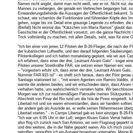
Namen nicht angibt, damit man nicht weiß, wer er ist. Nicht nur, 
Mannes zu verbergen, der gerade ein Verbrechen begangen hat, son
Einwanderungsbehörde die Aussagen der Öffentlichkeit bekannt. Sc
schaut, wie schamlos die Funktionäre und führenden Köpfe des Imp
gehen, sogar bis ins Detail eine grausige Legende zu erfinden, die
(Beifall) Nicht einmal das "Kätzchen von María Ramos" glaubt das. 
Geschichte er der Öffentlichkeit vorsetzt, um die ganze Nachricht
Trick vollständig zu machen, mit allen Details, seht, was für eine G
"Ich bin einer von jenen 12 Piloten der B-26-Flieger, die nach der
der kubanischen Luftwaffe, und den darauf folgenden Säuberungen i
Pilotenkollegen und ich hatten monatelang geplant, wie wir aus Ca
ich erfahren, dass einer der drei, Leutnant Alvaro Galo" - sogar 
Piloten unserer Streitkräfte FAR, sie setzen einen Namen ein; was
– "vorgestern erfuhr ich, dass einer der drei, Leutnant Alvaro Galo,
Nummer FAR-915 ist" - es stellt sich heraus, dass der Pilot genau
Santiago stationiert ist -, "mit einem Agenten von Ramiro Valdés, 
warnte die anderen beiden, und wir entschieden dann, dass Alvaro 
verhalten hatte, uns wahrscheinlich verraten hatte. Wir beschlossen
Morgen war ich zur routinemäßigen Patrouille meines Stützpunkts 
Abschnitt von Pinar del Rio rund um die Isla de Pinos eingeteilt. 
Libertad mit und sie waren einverstanden, dass wir handeln sollten.
der andere gab als Ausrede an, er wolle seinen Höhenmesser über
Libertad starten." - in Campo Libertad gab es kein einziges B-26-F
"Ich war um 6:05 Uhr in der Luft; wegen Alvaro Galos Verrat hatten w
also flog ich zurück nach San Antonio, wo sein Flugzeug geparkt is
und drei weitere, die in der Nähe geparkt waren. Als ich mich zur
getroffen, woraufhin ich ein Ausweichmanöver unternahm. Meine 