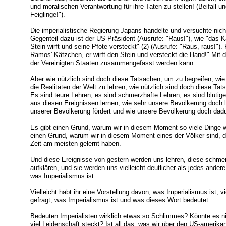
und moralischen Verantwortung für ihre Taten zu stellen! (Beifall un
Feiglinge!").
Die imperialistische Regierung Japans handelte und versuchte nich
Gegenteil dazu ist der US-Präsident (Ausrufe: "Raus!"), wie "das
Stein wirft und seine Pfote versteckt" (2) (Ausrufe: "Raus, raus!"
Ramos' Kätzchen, er wirft den Stein und versteckt die Hand!" Mit 
der Vereinigten Staaten zusammengefasst werden kann.
Aber wie nützlich sind doch diese Tatsachen, um zu begreifen, wi
die Realitäten der Welt zu lehren, wie nützlich sind doch diese T
Es sind teure Lehren, es sind schmerzhafte Lehren, es sind blutig
aus diesen Ereignissen lernen, wie sehr unsere Bevölkerung doch l
unserer Bevölkerung fördert und wie unsere Bevölkerung doch dadu
Es gibt einen Grund, warum wir in diesem Moment so viele Dinge wi
einen Grund, warum wir in diesem Moment eines der Völker sind, di
Zeit am meisten gelernt haben.
Und diese Ereignisse von gestern werden uns lehren, diese schme
aufklären, und sie werden uns vielleicht deutlicher als jedes ander
was Imperialismus ist.
Vielleicht habt ihr eine Vorstellung davon, was Imperialismus ist; vi
gefragt, was Imperialismus ist und was dieses Wort bedeutet.
Bedeuten Imperialisten wirklich etwas so Schlimmes? Könnte es nic
viel Leidenschaft steckt? Ist all das, was wir über den US-amerik