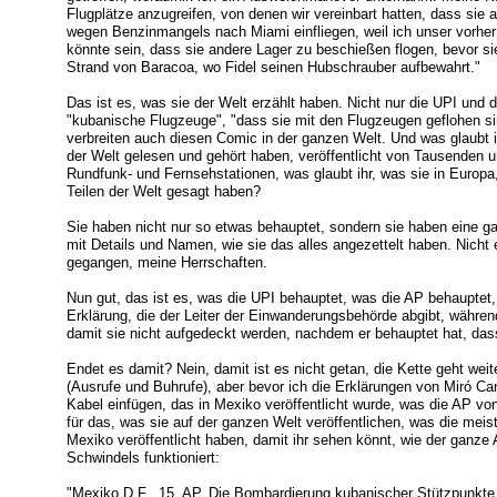
Flugplätze anzugreifen, von denen wir vereinbart hatten, dass sie 
wegen Benzinmangels nach Miami einfliegen, weil ich unser vorher 
könnte sein, dass sie andere Lager zu beschießen flogen, bevor s
Strand von Baracoa, wo Fidel seinen Hubschrauber aufbewahrt."
Das ist es, was sie der Welt erzählt haben. Nicht nur die UPI und d
"kubanische Flugzeuge", "dass sie mit den Flugzeugen geflohen si
verbreiten auch diesen Comic in der ganzen Welt. Und was glaubt 
der Welt gelesen und gehört haben, veröffentlicht von Tausenden 
Rundfunk- und Fernsehstationen, was glaubt ihr, was sie in Europa, 
Teilen der Welt gesagt haben?
Sie haben nicht nur so etwas behauptet, sondern sie haben eine 
mit Details und Namen, wie sie das alles angezettelt haben. Nicht 
gegangen, meine Herrschaften.
Nun gut, das ist es, was die UPI behauptet, was die AP behauptet,
Erklärung, die der Leiter der Einwanderungsbehörde abgibt, währe
damit sie nicht aufgedeckt werden, nachdem er behauptet hat, das
Endet es damit? Nein, damit ist es nicht getan, die Kette geht wei
(Ausrufe und Buhrufe), aber bevor ich die Erklärungen von Miró Car
Kabel einfügen, das in Mexiko veröffentlicht wurde, was die AP von
für das, was sie auf der ganzen Welt veröffentlichen, was die meis
Mexiko veröffentlicht haben, damit ihr sehen könnt, wie der ganze 
Schwindels funktioniert:
"Mexiko D.F., 15. AP. Die Bombardierung kubanischer Stützpunkte