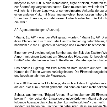
morgens in der Luft. Meine Kameraden, fügte er hinzu, starteten frü
zur Bestrafung vorgesehen hatten. Dann musste ich, weil mir der Tr
weil ich nicht in der Lage war, unser vereinbartes Ankunftsziel zu 
einen anderen Platz mit Maschinengewehren beschossen haben, bev
Strand von Baracoa, wo Fidel seinen Hubschrauber hat. Der Pilot h
Ziel war."
AP-Agenturmeldungen (Ausrufe):
"Miami, 15. AP" - was der Welt gesagt wurde -, "Miami 15, AP. Dre
ihren Plänen zur Flucht vor Fidel Castros Regierung befürchteten, f
nachdem sie die Flughäfen in Santiago und Havanna beschossen u
Einer der zwei zweimotorigen Bomber aus der Zeit des Zweiten Wel
Airport, mit einem Leutnant am Steuer des Flugzeugs. Er beschrieb,
B-26-Piloten der kubanischen Luftwaffe seit Monaten geplant hatte
Das andere Flugzeug, mit zwei Mann an Bord, landete auf dem Flu
Namen der Piloten wurden zurückgehalten. Die Einwanderungsbe
und beschlagnahmten die Flugzeuge.
Circa 100 kubanische Flüchtlinge, die sich auf dem Flughafen vers
als der Pilot zum Zollamt gebracht und dann an einen nicht bekann
Schaut, was kommt: "Edgard Ahrens, Bezirksleiter der US-Einwand
bekannt" - der Leiter der Einwanderungsbehörde von Miami gab der 
folgende Aussage des kubanischen Luftwaffenpiloten" - das heißt, s
sondern sie haben die Frechheit zu behaupten, dass sie seinen N