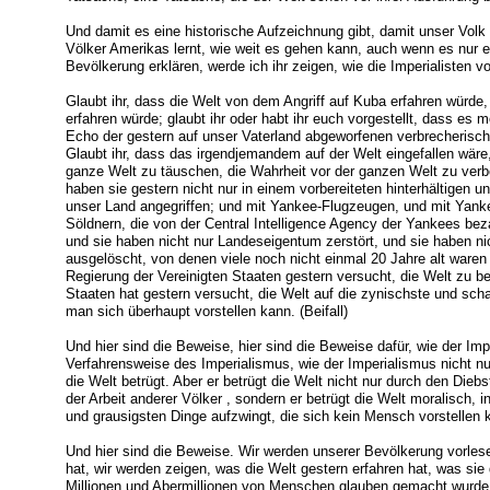
Und damit es eine historische Aufzeichnung gibt, damit unser Volk ei
Völker Amerikas lernt, wie weit es gehen kann, auch wenn es nur ein
Bevölkerung erklären, werde ich ihr zeigen, wie die Imperialisten vo
Glaubt ihr, dass die Welt von dem Angriff auf Kuba erfahren würde
erfahren würde; glaubt ihr oder habt ihr euch vorgestellt, dass es 
Echo der gestern auf unser Vaterland abgeworfenen verbrecheri
Glaubt ihr, dass das irgendjemandem auf der Welt eingefallen wär
ganze Welt zu täuschen, die Wahrheit vor der ganzen Welt zu verb
haben sie gestern nicht nur in einem vorbereiteten hinterhältigen u
unser Land angegriffen; und mit Yankee-Flugzeugen, und mit Yan
Söldnern, die von der Central Intelligence Agency der Yankees bez
und sie haben nicht nur Landeseigentum zerstört, und sie haben 
ausgelöscht, von denen viele noch nicht einmal 20 Jahre alt waren 
Regierung der Vereinigten Staaten gestern versucht, die Welt zu be
Staaten hat gestern versucht, die Welt auf die zynischste und sch
man sich überhaupt vorstellen kann. (Beifall)
Und hier sind die Beweise, hier sind die Beweise dafür, wie der Im
Verfahrensweise des Imperialismus, wie der Imperialismus nicht n
die Welt betrügt. Aber er betrügt die Welt nicht nur durch den Diebst
der Arbeit anderer Völker , sondern er betrügt die Welt moralisch,
und grausigsten Dinge aufzwingt, die sich kein Mensch vorstellen 
Und hier sind die Beweise. Wir werden unserer Bevölkerung vorlese
hat, wir werden zeigen, was die Welt gestern erfahren hat, was sie 
Millionen und Abermillionen von Menschen glauben gemacht wurd