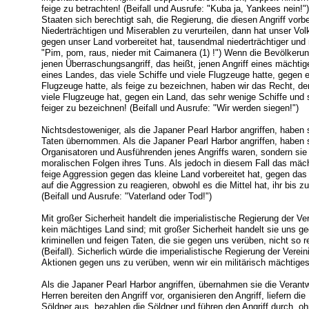
feige zu betrachten! (Beifall und Ausrufe: "Kuba ja, Yankees nein!
Staaten sich berechtigt sah, die Regierung, die diesen Angriff vorb
Niederträchtigen und Miserablen zu verurteilen, dann hat unser Vol
gegen unser Land vorbereitet hat, tausendmal niederträchtiger und 
"Pim, pom, raus, nieder mit Caimanera (1) !") Wenn die Bevölkerun
jenen Überraschungsangriff, das heißt, jenen Angriff eines mächti
eines Landes, das viele Schiffe und viele Flugzeuge hatte, gegen e
Flugzeuge hatte, als feige zu bezeichnen, haben wir das Recht, den
viele Flugzeuge hat, gegen ein Land, das sehr wenige Schiffe und
feiger zu bezeichnen! (Beifall und Ausrufe: "Wir werden siegen!")
Nichtsdestoweniger, als die Japaner Pearl Harbor angriffen, haben s
Taten übernommen. Als die Japaner Pearl Harbor angriffen, haben s
Organisatoren und Ausführenden jenes Angriffs waren, sondern sie 
moralischen Folgen ihres Tuns. Als jedoch in diesem Fall das mäc
feige Aggression gegen das kleine Land vorbereitet hat, gegen das 
auf die Aggression zu reagieren, obwohl es die Mittel hat, ihr bis z
(Beifall und Ausrufe: "Vaterland oder Tod!")
Mit großer Sicherheit handelt die imperialistische Regierung der Ve
kein mächtiges Land sind; mit großer Sicherheit handelt sie uns ge
kriminellen und feigen Taten, die sie gegen uns verüben, nicht so 
(Beifall). Sicherlich würde die imperialistische Regierung der Vere
Aktionen gegen uns zu verüben, wenn wir ein militärisch mächtiges 
Als die Japaner Pearl Harbor angriffen, übernahmen sie die Verantw
Herren bereiten den Angriff vor, organisieren den Angriff, liefern di
Söldner aus, bezahlen die Söldner und führen den Angriff durch, o