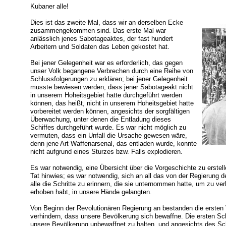
Kubaner alle!
Dies ist das zweite Mal, dass wir an derselben Ecke
zusammengekommen sind. Das erste Mal war
anlässlich jenes Sabotageaktes, der fast hundert
Arbeitern und Soldaten das Leben gekostet hat.
Bei jener Gelegenheit war es erforderlich, das gegen
unser Volk begangene Verbrechen durch eine Reihe von
Schlussfolgerungen zu erklären; bei jener Gelegenheit
musste bewiesen werden, dass jener Sabotageakt nicht
in unserem Hoheitsgebiet hatte durchgeführt werden
können, das heißt, nicht in unserem Hoheitsgebiet hatte
vorbereitet werden können, angesichts der sorgfältigen
Überwachung, unter denen die Entladung dieses
Schiffes durchgeführt wurde. Es war nicht möglich zu
vermuten, dass ein Unfall die Ursache gewesen wäre,
denn jene Art Waffenarsenal, das entladen wurde, konnte
nicht aufgrund eines Sturzes bzw. Falls explodieren.
Es war notwendig, eine Übersicht über die Vorgeschichte zu erstell
Tat hinwies; es war notwendig, sich an all das von der Regierung d
alle die Schritte zu erinnern, die sie unternommen hatte, um zu ve
erhoben habt, in unsere Hände gelangten.
Von Beginn der Revolutionären Regierung an bestanden die ersten 
verhindern, dass unsere Bevölkerung sich bewaffne. Die ersten Schr
unsere Bevölkerung unbewaffnet zu halten, und angesichts des Sc