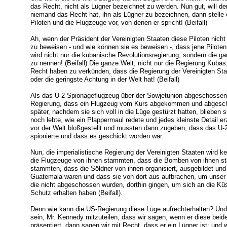
das Recht, nicht als Lügner bezeichnet zu werden. Nun gut, will de
niemand das Recht hat, ihn als Lügner zu bezeichnen, dann stelle 
Piloten und die Flugzeuge vor, von denen er spricht! (Beifall)
Ah, wenn der Präsident der Vereinigten Staaten diese Piloten nicht
zu beweisen - und wie können sie es beweisen -, dass jene Piloten 
wird nicht nur die kubanische Revolutionsregierung, sondern die g
zu nennen! (Beifall) Die ganze Welt, nicht nur die Regierung Kubas
Recht haben zu verkünden, dass die Regierung der Vereinigten St
oder die geringste Achtung in der Welt hat! (Beifall)
Als das U-2-Spionageflugzeug über der Sowjetunion abgeschossen w
Regierung, dass ein Flugzeug vom Kurs abgekommen und abgescho
später, nachdem sie sich voll in die Lüge gestürzt hatten, blieben si
noch lebte, wie ein Plappermaul redete und jedes kleinste Detail e
vor der Welt bloßgestellt und mussten dann zugeben, dass das U-
spionierte und dass es geschickt worden war.
Nun, die imperialistische Regierung der Vereinigten Staaten wird 
die Flugzeuge von ihnen stammten, dass die Bomben von ihnen s
stammten, dass die Söldner von ihnen organisiert, ausgebildet und
Guatemala waren und dass sie von dort aus aufbrachen, um unser T
die nicht abgeschossen wurden, dorthin gingen, um sich an die Küs
Schutz erhalten haben (Beifall).
Denn wie kann die US-Regierung diese Lüge aufrechterhalten? Und i
sein, Mr. Kennedy mitzuteilen, dass wir sagen, wenn er diese beide
präsentiert, dann sagen wir mit Recht, dass er ein Lügner ist; und 