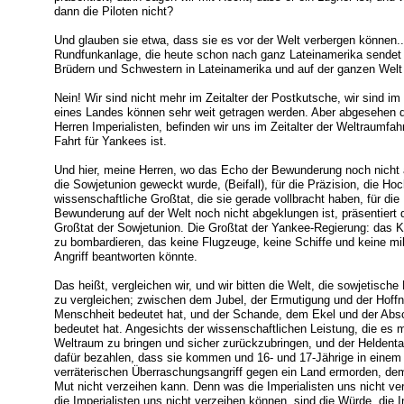
dann die Piloten nicht?
Und glauben sie etwa, dass sie es vor der Welt verbergen können..
Rundfunkanlage, die heute schon nach ganz Lateinamerika sendet (
Brüdern und Schwestern in Lateinamerika und auf der ganzen Welt 
Nein! Wir sind nicht mehr im Zeitalter der Postkutsche, wir sind i
eines Landes können sehr weit getragen werden. Aber abgesehen d
Herren Imperialisten, befinden wir uns im Zeitalter der Weltraumfahr
Fahrt für Yankees ist.
Und hier, meine Herren, wo das Echo der Bewunderung noch nicht a
die Sowjetunion geweckt wurde, (Beifall), für die Präzision, die Ho
wissenschaftliche Großtat, die sie gerade vollbracht haben, für d
Bewunderung auf der Welt noch nicht abgeklungen ist, präsentiert 
Großtat der Sowjetunion. Die Großtat der Yankee-Regierung: das K
zu bombardieren, das keine Flugzeuge, keine Schiffe und keine mil
Angriff beantworten könnte.
Das heißt, vergleichen wir, und wir bitten die Welt, die sowjetische
zu vergleichen; zwischen dem Jubel, der Ermutigung und der Hoffnu
Menschheit bedeutet hat, und der Schande, dem Ekel und der Abs
bedeutet hat. Angesichts der wissenschaftlichen Leistung, die es
Weltraum zu bringen und sicher zurückzubringen, und der Heldenta
dafür bezahlen, dass sie kommen und 16- und 17-Jährige in einem i
verräterischen Überraschungsangriff gegen ein Land ermorden, d
Mut nicht verzeihen kann. Denn was die Imperialisten uns nicht ver
die Imperialisten uns nicht verzeihen können, sind die Würde, die I