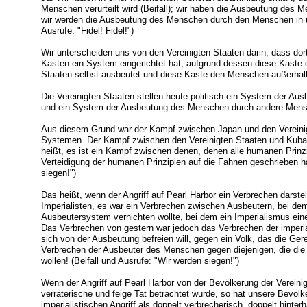
Menschen verurteilt wird (Beifall); wir haben die Ausbeutung des 
wir werden die Ausbeutung des Menschen durch den Menschen in un
Ausrufe: "Fidel! Fidel!")
Wir unterscheiden uns von den Vereinigten Staaten darin, dass dort
Kasten ein System eingerichtet hat, aufgrund dessen diese Kaste 
Staaten selbst ausbeutet und diese Kaste den Menschen außerhalb
Die Vereinigten Staaten stellen heute politisch ein System der Au
und ein System der Ausbeutung des Menschen durch andere Mens
Aus diesem Grund war der Kampf zwischen Japan und den Vereini
Systemen. Der Kampf zwischen den Vereinigten Staaten und Kuba i
heißt, es ist ein Kampf zwischen denen, denen alle humanen Prinzip
Verteidigung der humanen Prinzipien auf die Fahnen geschrieben ha
siegen!")
Das heißt, wenn der Angriff auf Pearl Harbor ein Verbrechen darste
Imperialisten, es war ein Verbrechen zwischen Ausbeutern, bei de
Ausbeutersystem vernichten wollte, bei dem ein Imperialismus eine
Das Verbrechen von gestern war jedoch das Verbrechen der imperia
sich von der Ausbeutung befreien will, gegen ein Volk, das die Gerec
Verbrechen der Ausbeuter des Menschen gegen diejenigen, die d
wollen! (Beifall und Ausrufe: "Wir werden siegen!")
Wenn der Angriff auf Pearl Harbor von der Bevölkerung der Vereini
verräterische und feige Tat betrachtet wurde, so hat unsere Bevöl
imperialistischen Angriff als doppelt verbrecherisch, doppelt hinter