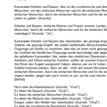
Kameraden Arbeiter und Bauern, dies ist die sozialistische und de
Menschen, mit den einfachen Menschen und für die einfachen Mensc
einfachen Menschen, durch die einfachen Menschen und für die ein
Leben zu geben. (Ausrufe)
Arbeiter und Bauern, einfache Männer und Frauen unseres Landes, 
Menschen, durch die einfachen Menschen und für die einfachen Me
verteidigen? (Ausrufe: "Ja")
Kameraden Arbeiter und Bauern des Vaterlandes, der gestrige Angrif
Söldner, der gestrige Angriff, der sieben heldenhafte Menschenleb
Flugzeuge am Boden zu zerstören, aber das ist ihnen nicht gelunge
der Großteil der feindlichen Flugzeuge wurde beschädigt oder abges
der gefallenen Kameraden; hier, neben den sterblichen Überresten
Arbeitern und Söhne einfacher Familien, wollen wir unseren Entschl
ihre Brust den Kugeln ausgesetzt haben, ebenso wie sie ihr Lebe
Söldner kommen werden, dass wir alle - stolz auf unsere Revolution
einfachen Menschen, durch die einfachen Menschen und für die ein
zögern werden, gegen wen auch immer es sei, sie bis zum letzten 
(Beifall)
Hoch lebe die Arbeiterklasse! (Ausrufe: "Viva!")
Es leben die Bauern! (Ausrufe: "Viva!")
Es leben die einfachen Menschen! (Ausrufe: "Viva!")
Es leben die Märtyrer des Vaterlandes! (Ausrufe: "Viva!")
Ewiges Leben den Helden des Vaterlandes! (Ausrufe: "Viva!")
Es lebe die sozialistische Revolution! (Ausrufe: "Viva!")