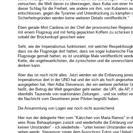
versuchen, die Welt davon zu überzeugen, dass Kuba von einer In
dieser Schlag für die Freiheit, wie andere vor ihm, von Kubanern a
entschlossen, gegen die Tyrannei und Unterdrückung zu kämpfen 
Sicherheitsgründen werden keine weiteren Details veröffentlicht."
Eben gerade Miró Cardona ist der Chef der provisorischen Regier
mit einem Flugzeug und mit fertig gepackten Koffern zu schicken b
sobald der Brückenkopf gesichert wäre.
Seht, wie der Imperialismus funktioniert, mit welcher Respektlosig
dass sie die Flugzeuge dort hatten, dass sie sogar kubanische Fla
Flugzeuge gemalt hatten; es ist unzählige Male veröffentlicht worde
Kette, die ungeheuerlichsten, die zynischsten und die unverschämt
denken kann.
Aber das ist noch nicht alles. Jetzt werden wir die Entlarvung jene
Imperialismus dort in der UNO hat und der sich als hoch angesehene
ausgegeben hat, Herr Adlai Stevenson, der ein weiterer perfekter U
heißt, der Betrug der Welt gegenüber geht weiter: die UPI, die AP, 
ebenfalls Tausende von reaktionären Zeitungen... und sie selbst ve
die Nachricht vom Desertieren jener Piloten begrüßt haben.
Die Ansammlung von Lügen war noch nicht ausreichend.
Hier nun der delegierte Herr vom "Kätzchen von Maria Ramos" in 
wies Roas Behauptungen zurück und wiederholte die Erklärung von
keinen Umständen" - ich wiederhole - "unter keinen Umständen eine
geben werde. Stevenson zeigte dem Ausschuss Fotos von United Pr