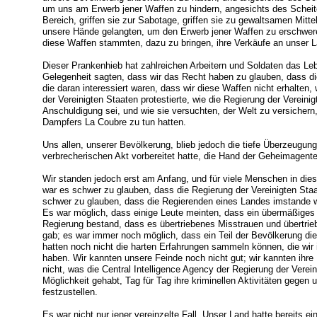
um uns am Erwerb jener Waffen zu hindern, angesichts des Scheite
Bereich, griffen sie zur Sabotage, griffen sie zu gewaltsamen Mitt
unsere Hände gelangten, um den Erwerb jener Waffen zu erschwere
diese Waffen stammten, dazu zu bringen, ihre Verkäufe an unser L
Dieser Prankenhieb hat zahlreichen Arbeitern und Soldaten das Lebe
Gelegenheit sagten, dass wir das Recht haben zu glauben, dass di
die daran interessiert waren, dass wir diese Waffen nicht erhalten, 
der Vereinigten Staaten protestierte, wie die Regierung der Verein
Anschuldigung sei, und wie sie versuchten, der Welt zu versichern,
Dampfers La Coubre zu tun hatten.
Uns allen, unserer Bevölkerung, blieb jedoch die tiefe Überzeugun
verbrecherischen Akt vorbereitet hatte, die Hand der Geheimagente
Wir standen jedoch erst am Anfang, und für viele Menschen in di
war es schwer zu glauben, dass die Regierung der Vereinigten Sta
schwer zu glauben, dass die Regierenden eines Landes imstande w
Es war möglich, dass einige Leute meinten, dass ein übermäßiges 
Regierung bestand, dass es übertriebenes Misstrauen und übertri
gab; es war immer noch möglich, dass ein Teil der Bevölkerung d
hatten noch nicht die harten Erfahrungen sammeln können, die wir
haben. Wir kannten unsere Feinde noch nicht gut; wir kannten ihre
nicht, was die Central Intelligence Agency der Regierung der Verein
Möglichkeit gehabt, Tag für Tag ihre kriminellen Aktivitäten gegen
festzustellen.
Es war nicht nur jener vereinzelte Fall. Unser Land hatte bereits e