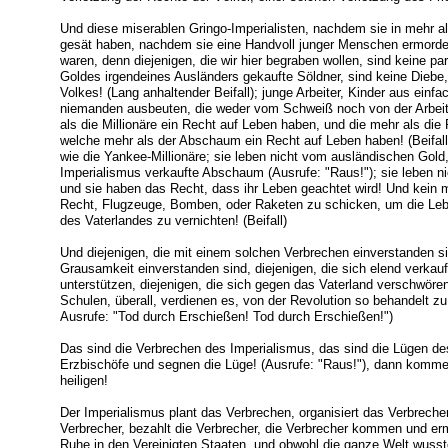
Und diese miserablen Gringo-Imperialisten, nachdem sie in mehr 
gesät haben, nachdem sie eine Handvoll junger Menschen ermordet 
waren, denn diejenigen, die wir hier begraben wollen, sind keine par
Goldes irgendeines Ausländers gekaufte Söldner, sind keine Diebe,
Volkes! (Lang anhaltender Beifall); junge Arbeiter, Kinder aus einf
niemanden ausbeuten, die weder vom Schweiß noch von der Arbeit
als die Millionäre ein Recht auf Leben haben, und die mehr als di
welche mehr als der Abschaum ein Recht auf Leben haben! (Beifall)
wie die Yankee-Millionäre; sie leben nicht vom ausländischen Gold,
Imperialismus verkaufte Abschaum (Ausrufe: "Raus!"); sie leben ni
und sie haben das Recht, dass ihr Leben geachtet wird! Und kein mi
Recht, Flugzeuge, Bomben, oder Raketen zu schicken, um die Leb
des Vaterlandes zu vernichten! (Beifall)
Und diejenigen, die mit einem solchen Verbrechen einverstanden sin
Grausamkeit einverstanden sind, diejenigen, die sich elend verkauf
unterstützen, diejenigen, die sich gegen das Vaterland verschwören
Schulen, überall, verdienen es, von der Revolution so behandelt zu 
Ausrufe: "Tod durch Erschießen! Tod durch Erschießen!")
Das sind die Verbrechen des Imperialismus, das sind die Lügen d
Erzbischöfe und segnen die Lüge! (Ausrufe: "Raus!"), dann kommen
heiligen!
Der Imperialismus plant das Verbrechen, organisiert das Verbrechen,
Verbrecher, bezahlt die Verbrecher, die Verbrecher kommen und erm
Ruhe in den Vereinigten Staaten, und obwohl die ganze Welt wusste