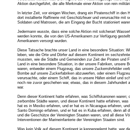
Aktion durchgeführt, die alle Merkmale einer Aktion von rein militär
In letzter Zeit, vor einigen Wochen, drang ein Piratenschiff in den
dort installierte Raffinerie mit Geschützfeuer und verursachte mit 
Soldaten und Matrosen, die am Eingang der Bucht stationiert ware
Jedermann wusste, dass eine solche Aktion mit solcherart Wasserf
werden konnte, die von den US-Amerikanern zur Verfügung gestellt
Amerikanern versorgt wurden.
Diese Tatsache brachte unser Land in eine besondere Situation: 
leben, wie die Orte und Dörfer auf diesem Kontinent im sechzehnt
mussten, wie die Städte und Gemeinden zur Zeit der Piraten und F
Land in eine besondere Situation, in der unsere Fabriken, unsere Bü
waren, entweder einem Flugzeug, das unsere Zuckerrohrfelder verb
Bombe auf unsere Zuckerfabriken abzuwerfen, oder einem Flugzeu
verursachte, oder einem Schiff, das in unsere Häfen einlief und s
noch nie zuvor geschehen war, etwas, das in diesem Jahrhundert 
war.
Denn dieser Kontinent hatte erfahren, was Schiffskanonen waren; d
zerbombte Städte waren, und dieser Kontinent hatte erfahren, wa
hat es in Mexiko erfahren, und er hat es in Nicaragua erfahren, und e
Santo Domingo erfahren, und er hat es in Kuba erfahren, denn all d
und die Geschütze der Vereinigten Staaten waren, und all diese Vö
Interventionen der Marineinfanterie der Vereinigten Staaten sind.
Was kein Volk auf diesem Kontinent je kennengelernt hatte, war die