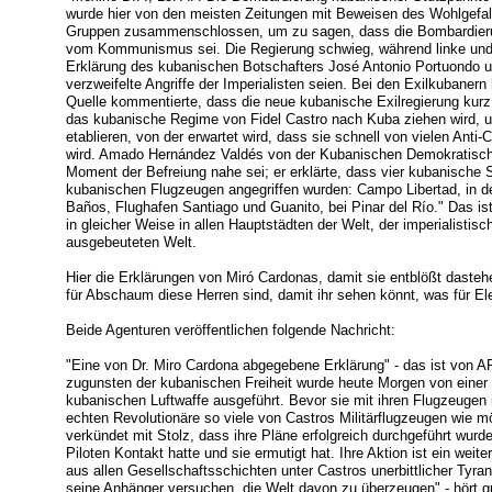
wurde hier von den meisten Zeitungen mit Beweisen des Wohlgefall
Gruppen zusammenschlossen, um zu sagen, dass die Bombardieru
vom Kommunismus sei. Die Regierung schwieg, während linke un
Erklärung des kubanischen Botschafters José Antonio Portuondo unt
verzweifelte Angriffe der Imperialisten seien. Bei den Exilkubaner
Quelle kommentierte, dass die neue kubanische Exilregierung kurz
das kubanische Regime von Fidel Castro nach Kuba ziehen wird, u
etablieren, von der erwartet wird, dass sie schnell von vielen Ant
wird. Amado Hernández Valdés von der Kubanischen Demokratischen
Moment der Befreiung nahe sei; er erklärte, dass vier kubanische 
kubanischen Flugzeugen angegriffen wurden: Campo Libertad, in d
Baños, Flughafen Santiago und Guanito, bei Pinar del Río." Das is
in gleicher Weise in allen Hauptstädten der Welt, der imperialisti
ausgebeuteten Welt.
Hier die Erklärungen von Miró Cardonas, damit sie entblößt daste
für Abschaum diese Herren sind, damit ihr sehen könnt, was für El
Beide Agenturen veröffentlichen folgende Nachricht:
"Eine von Dr. Miro Cardona abgegebene Erklärung" - das ist von AP
zugunsten der kubanischen Freiheit wurde heute Morgen von einer 
kubanischen Luftwaffe ausgeführt. Bevor sie mit ihren Flugzeugen i
echten Revolutionäre so viele von Castros Militärflugzeugen wie m
verkündet mit Stolz, dass ihre Pläne erfolgreich durchgeführt wur
Piloten Kontakt hatte und sie ermutigt hat. Ihre Aktion ist ein weite
aus allen Gesellschaftsschichten unter Castros unerbittlicher Tyr
seine Anhänger versuchen, die Welt davon zu überzeugen" - hört g