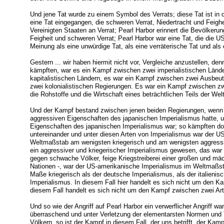
Und jene Tat wurde zu einem Symbol des Verrats; diese Tat ist in 
eine Tat eingegangen, die schweren Verrat, Niedertracht und Feighei
Vereinigten Staaten an Verrat; Pearl Harbor erinnert die Bevölkerun
Feigheit und schweren Verrat; Pearl Harbor war eine Tat, die die 
Meinung als eine unwürdige Tat, als eine verräterische Tat und als
Gestern ... wir haben hiermit nicht vor, Vergleiche anzustellen, d
kämpften, war es ein Kampf zwischen zwei imperialistischen Länd
kapitalistischen Ländern, es war ein Kampf zwischen zwei Ausbeu
zwei kolonialistischen Regierungen. Es war ein Kampf zwischen zw
die Rohstoffe und die Wirtschaft eines beträchtlichen Teils der Wel
Und der Kampf bestand zwischen jenen beiden Regierungen, wenn 
aggressiven Eigenschaften des japanischen Imperialismus hatte, u
Eigenschaften des japanischen Imperialismus war; so kämpften do
untereinander und unter diesen Arten von Imperialismus war der U
Weltmaßstab am wenigsten kriegerisch und am wenigsten aggressi
ein aggressiver und kriegerischer Imperialismus gewesen, das war 
gegen schwache Völker, feige Kriegstreiberei einer großen und mä
Nationen -, war der US-amerikanische Imperialismus im Weltmaßst
Maße kriegerisch als der deutsche Imperialismus, als der italienis
Imperialismus. In diesem Fall hier handelt es sich nicht um den 
diesem Fall handelt es sich nicht um den Kampf zwischen zwei Ar
Und so wie der Angriff auf Pearl Harbor ein verwerflicher Angriff wa
überraschend und unter Verletzung der elementarsten Normen und
Völkern, so ist der Kampf in diesem Fall, der uns betrifft, der Kam