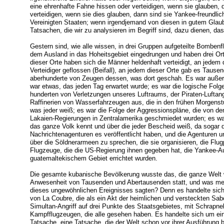
eine ehrenhafte Fahne hissen oder verteidigen, wenn sie glauben, 
verteidigen, wenn sie dies glauben, dann sind sie Yankee-freundlich
Vereinigten Staaten; wenn irgendjemand von diesen in gutem Glaub
Tatsachen, die wir zu analysieren im Begriff sind, dazu dienen, da
Gestern sind, wie alle wissen, in drei Gruppen aufgeteilte Bombe
dem Ausland in das Hoheitsgebiet eingedrungen und haben drei Ort
dieser Orte haben sich die Männer heldenhaft verteidigt, an jedem d
Verteidiger geflossen (Beifall), an jedem dieser Orte gab es Tause
aberhunderte von Zeugen dessen, was dort geschah. Es war außerd
war etwas, das jeden Tag erwartet wurde; es war die logische Folg
hunderten von Verletzungen unseres Luftraums, der Piraten-Luftangr
Raffinerien von Wasserfahrzeugen aus, die in den frühen Morgenst
was jeder weiß; es war die Folge der Aggressionspläne, die von de
Lakaien-Regierungen in Zentralamerika geschmiedet wurden; es war
das ganze Volk kennt und über die jeder Bescheid weiß, da sogar
Nachrichtenagenturen es veröffentlicht haben, und die Agenturen u
über die Söldnerarmeen zu sprechen, die sie organisieren, die Flugp
Flugzeuge, die die US-Regierung ihnen gegeben hat, die Yankee-Aus
guatemaltekischem Gebiet errichtet wurden.
Die gesamte kubanische Bevölkerung wusste das, die ganze Welt wu
Anwesenheit von Tausenden und Abertausenden statt, und was mein
dieses ungewöhnlichen Ereignisses sagten? Denn es handelte sich
von La Coubre, die als ein Akt der heimlichen und versteckten Sa
Simultan-Angriff auf drei Punkte des Staatsgebietes, mit Schrapne
Kampfflugzeugen, die alle gesehen haben. Es handelte sich um eine
Tatsache, eine Tatsache, die der Welt schon vor ihrer Ausführung 