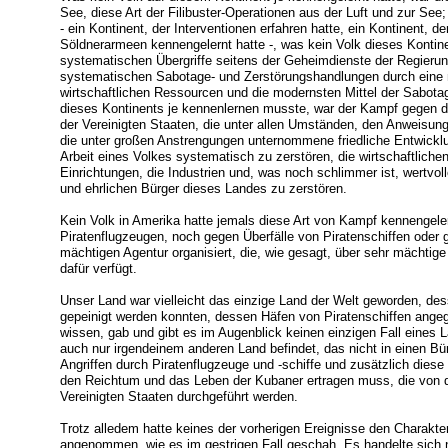
See, diese Art der Filibuster-Operationen aus der Luft und zur See
- ein Kontinent, der Interventionen erfahren hatte, ein Kontinent, d
Söldnerarmeen kennengelernt hatte -, was kein Volk dieses Kontine
systematischen Übergriffe seitens der Geheimdienste der Regierung
systematischen Sabotage- und Zerstörungshandlungen durch eine m
wirtschaftlichen Ressourcen und die modernsten Mittel der Sabota
dieses Kontinents je kennenlernen musste, war der Kampf gegen di
der Vereinigten Staaten, die unter allen Umständen, den Anweisunge
die unter großen Anstrengungen unternommene friedliche Entwicklun
Arbeit eines Volkes systematisch zu zerstören, die wirtschaftlich
Einrichtungen, die Industrien und, was noch schlimmer ist, wertvol
und ehrlichen Bürger dieses Landes zu zerstören.
Kein Volk in Amerika hatte jemals diese Art von Kampf kennengele
Piratenflugzeugen, noch gegen Überfälle von Piratenschiffen oder 
mächtigen Agentur organisiert, die, wie gesagt, über sehr mächtig
dafür verfügt.
Unser Land war vielleicht das einzige Land der Welt geworden, de
gepeinigt werden konnten, dessen Häfen von Piratenschiffen angeg
wissen, gab und gibt es im Augenblick keinen einzigen Fall eines 
auch nur irgendeinem anderen Land befindet, das nicht in einen Bür
Angriffen durch Piratenflugzeuge und -schiffe und zusätzlich di
den Reichtum und das Leben der Kubaner ertragen muss, die von 
Vereinigten Staaten durchgeführt werden.
Trotz alledem hatte keines der vorherigen Ereignisse den Charakter
angenommen, wie es im gestrigen Fall geschah. Es handelte sich n