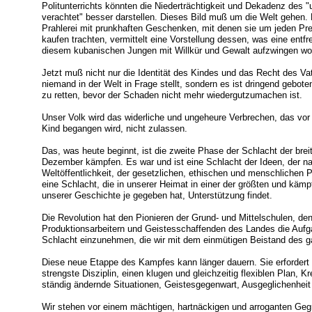
Politunterrichts könnten die Niederträchtigkeit und Dekadenz des 
verachtet" besser darstellen. Dieses Bild muß um die Welt gehen. 
Prahlerei mit prunkhaften Geschenken, mit denen sie um jeden Pre
kaufen trachten, vermittelt eine Vorstellung dessen, was eine entfr
diesem kubanischen Jungen mit Willkür und Gewalt aufzwingen wol
Jetzt muß nicht nur die Identität des Kindes und das Recht des Va
niemand in der Welt in Frage stellt, sondern es ist dringend gebot
zu retten, bevor der Schaden nicht mehr wiedergutzumachen ist.
Unser Volk wird das widerliche und ungeheure Verbrechen, das vo
Kind begangen wird, nicht zulassen.
Das, was heute beginnt, ist die zweite Phase der Schlacht der brei
Dezember kämpfen. Es war und ist eine Schlacht der Ideen, der na
Weltöffentlichkeit, der gesetzlichen, ethischen und menschlichen
eine Schlacht, die in unserer Heimat in einer der größten und käm
unserer Geschichte je gegeben hat, Unterstützung findet.
Die Revolution hat den Pionieren der Grund- und Mittelschulen, d
Produktionsarbeitern und Geistesschaffenden des Landes die Aufgab
Schlacht einzunehmen, die wir mit dem einmütigen Beistand des ga
Diese neue Etappe des Kampfes kann länger dauern. Sie erfordert
strengste Disziplin, einen klugen und gleichzeitig flexiblen Plan, K
ständig ändernde Situationen, Geistesgegenwart, Ausgeglichenhei
Wir stehen vor einem mächtigen, hartnäckigen und arroganten Gegn