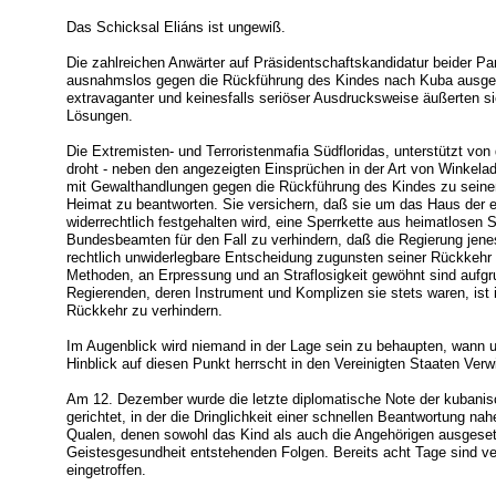
Das Schicksal Eliáns ist ungewiß.
Die zahlreichen Anwärter auf Präsidentschaftskandidatur beider Par
ausnahmslos gegen die Rückführung des Kindes nach Kuba ausges
extravaganter und keinesfalls seriöser Ausdrucksweise äußerten si
Lösungen.
Die Extremisten- und Terroristenmafia Südfloridas, unterstützt vo
droht - neben den angezeigten Einsprüchen in der Art von Winkela
mit Gewalthandlungen gegen die Rückführung des Kindes zu seine
Heimat zu beantworten. Sie versichern, daß sie um das Haus der 
widerrechtlich festgehalten wird, eine Sperrkette aus heimatlosen
Bundesbeamten für den Fall zu verhindern, daß die Regierung jen
rechtlich unwiderlegbare Entscheidung zugunsten seiner Rückkehr n
Methoden, an Erpressung und an Straflosigkeit gewöhnt sind aufg
Regierenden, deren Instrument und Komplizen sie stets waren, ist 
Rückkehr zu verhindern.
Im Augenblick wird niemand in der Lage sein zu behaupten, wann 
Hinblick auf diesen Punkt herrscht in den Vereinigten Staaten Ver
Am 12. Dezember wurde die letzte diplomatische Note der kubani
gerichtet, in der die Dringlichkeit einer schnellen Beantwortung nah
Qualen, denen sowohl das Kind als auch die Angehörigen ausgesetz
Geistesgesundheit entstehenden Folgen. Bereits acht Tage sind ve
eingetroffen.