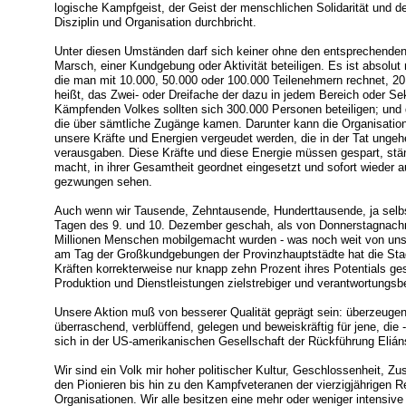
logische Kampfgeist, der Geist der menschlichen Solidarität und d
Disziplin und Organisation durchbricht.
Unter diesen Umständen darf sich keiner ohne den entsprechenden
Marsch, einer Kundgebung oder Aktivität beteiligen. Es ist absolut 
die man mit 10.000, 50.000 oder 100.000 Teilenehmern rechnet, 20
heißt, das Zwei- oder Dreifache der dazu in jedem Bereich oder S
Kämpfenden Volkes sollten sich 300.000 Personen beteiligen; und 
die über sämtliche Zugänge kamen. Darunter kann die Organisation
unsere Kräfte und Energien vergeudet werden, die in der Tat ungehe
verausgaben. Diese Kräfte und diese Energie müssen gespart, ständ
macht, in ihrer Gesamtheit geordnet eingesetzt und sofort wieder a
gezwungen sehen.
Auch wenn wir Tausende, Zehntausende, Hunderttausende, ja selbst
Tagen des 9. und 10. Dezember geschah, als von Donnerstagnachmi
Millionen Menschen mobilgemacht wurden - was noch weit von unser
am Tag der Großkundgebungen der Provinzhauptstädte hat die St
Kräften korrekterweise nur knapp zehn Prozent ihres Potentials ge
Produktion und Dienstleistungen zielstrebiger und verantwortungsb
Unsere Aktion muß von besserer Qualität geprägt sein: überzeugend 
überraschend, verblüffend, gelegen und beweiskräftig für jene, die
sich in der US-amerikanischen Gesellschaft der Rückführung Elián
Wir sind ein Volk mir hoher politischer Kultur, Geschlossenheit, Zu
den Pionieren bis hin zu den Kampfveteranen der vierzigjährigen Re
Organisationen. Wir alle besitzen eine mehr oder weniger intensive