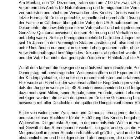
Am Montag, den 13. Dezember, trafen sich um 7:00 Uhr zwei US-a
Vertreterin des Amtes für Naturalisierung und Immigration der Vere
vertrautesten und nächsten Verwandten des Kindes. Dieses wurde a
letzte Formalität für eine gerechte, schnelle und ehrenhafte Lösu
der Familie in Cárdenas übergab der Vater den US-Staatsbeamten 
Dokumente, die unwiderlegbar seine Vaterschaft und infolgedessen 
González Quintana beweisen, dessen Betreuung und Verhalten sei
untadelig waren. Selbige Immigrationsbehörde hatte den Jungen e
seit 15 Jahren in den Vereinigten Staaten ansässig ist, also seit n
unter Umständen nur einmal in seinem Leben gesehen hatte, ohne 
Verwandtschaftsgrad bestätigendes Dokument abgefordert wurde. 
und der Vater hat nicht das geringste Zeichen im Hinblick auf die 
Zu all dem kommt die bewegende und äußerst beeindruckende Po
Donnerstag mit hervorragenden Wissenschaftlern und Experten in 
der Kinderpsychiatrie, die unter den renommiertesten und erfahre
Hier wurde an Hand solider wissenschaftlicher Begründungen verd
daß der Junge in weniger als 48 Stunden einschneidende und fort
dazu noch sein Milieu, seine Schule, seine Freunde, seine Lehreri
entzogen wurden, die er am dringendsten für seine Gesundung bra
bewiesen mit aller Deutlichkeit die quälende Dringlichkeit seiner 
Bilder von widerlichem Zynismus und Demoralisierung jener, die sich
und skrupelloser Ruchloser für die Entführung des Kindes hergaben
Widerwillen. Die groteske Szene, in der eine reißende Wölfin in Fr
mit Gewalt in das Sternenbanner wickelt - so ganz anders als die F
Morgenappell in seiner Schule ehrfurchtsvoll grüßte -, wird in die 
abscheulichsten und beleidigendsten Taten eingehen, die unser Vo