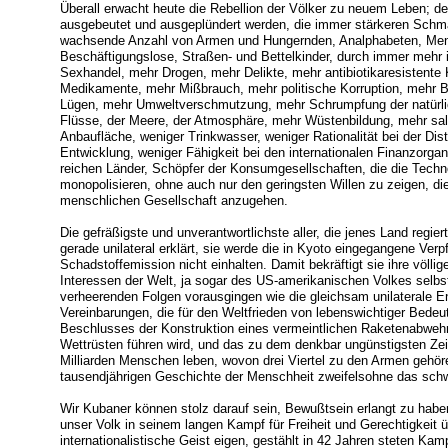
Überall erwacht heute die Rebellion der Völker zu neuem Leben; de
ausgebeutet und ausgeplündert werden, die immer stärkeren Schm
wachsende Anzahl von Armen und Hungernden, Analphabeten, Mens
Beschäftigungslose, Straßen- und Bettelkinder, durch immer mehr 
Sexhandel, mehr Drogen, mehr Delikte, mehr antibiotikaresistente
Medikamente, mehr Mißbrauch, mehr politische Korruption, mehr 
Lügen, mehr Umweltverschmutzung, mehr Schrumpfung der natürli
Flüsse, der Meere, der Atmosphäre, mehr Wüstenbildung, mehr sal
Anbaufläche, weniger Trinkwasser, weniger Rationalität bei der Dist
Entwicklung, weniger Fähigkeit bei den internationalen Finanzorga
reichen Länder, Schöpfer der Konsumgesellschaften, die die Techn
monopolisieren, ohne auch nur den geringsten Willen zu zeigen, 
menschlichen Gesellschaft anzugehen.
Die gefräßigste und unverantwortlichste aller, die jenes Land regie
gerade unilateral erklärt, sie werde die in Kyoto eingegangene Verp
Schadstoffemission nicht einhalten. Damit bekräftigt sie ihre völli
Interessen der Welt, ja sogar des US-amerikanischen Volkes selbst
verheerenden Folgen vorausgingen wie die gleichsam unilaterale E
Vereinbarungen, die für den Weltfrieden von lebenswichtiger Bed
Beschlusses der Konstruktion eines vermeintlichen Raketenabweh
Wettrüsten führen wird, und das zu dem denkbar ungünstigsten Zeitp
Milliarden Menschen leben, wovon drei Viertel zu den Armen gehören 
tausendjährigen Geschichte der Menschheit zweifelsohne das schw
Wir Kubaner können stolz darauf sein, Bewußtsein erlangt zu haben
unser Volk in seinem langen Kampf für Freiheit und Gerechtigkeit
internationalistische Geist eigen, gestählt in 42 Jahren steten Ka