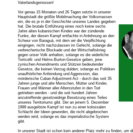
Vaterlandsgenossen!
Vor genau 15 Monaten und 26 Tagen setzte in unserer
Hauptstadt die größte Mobilmachung der Volksmassen
ein, die es je in der Geschichte unseres Landes gegeben
hat. Die brutale Entführung eines noch keine sechs
Jahre alten kubanischen Kindes war der zündende
Funke, der diesen Kampf entfachte in Anlehnung an den
Schwur von Baraguá, mit dem wir die Verpflichtung
eingingen, nicht nachzulassen im Gefecht, solange die
verbrecherische Blockade und der Wirtschaftskrieg
gegen unser Volk anhalten, solange es die widerliche
Torricelli- und Helms-Burton-Gesetze geben, jene
zynischen Amendments und Stützen bedeutender
Gesetze, die keinen Verzug dulden; solange es Politiken
unaufhörlicher Anfeindung und Aggression, das
mörderische Cuban Adjustment Act - durch das seit 35
Jahren junge und alte Menschen, Mütter und Kinder,
Frauen und Männer aller Altersstufen in den Tod
getrieben werden - und die seit hundert Jahren
anzutreffende gesetzwidrige Besetzung eines Teiles
unseres Territoriums gibt. Der an jenem 5. Dezember
1999 ausgelöste Kampf ist nun zu einer kolossalen
Schlacht der Ideen geworden, die nicht abgebrochen
werden wird, solange es das imperialistische System
gibt.
In unserer Stadt ist schon kein anderer Platz mehr zu finden, um