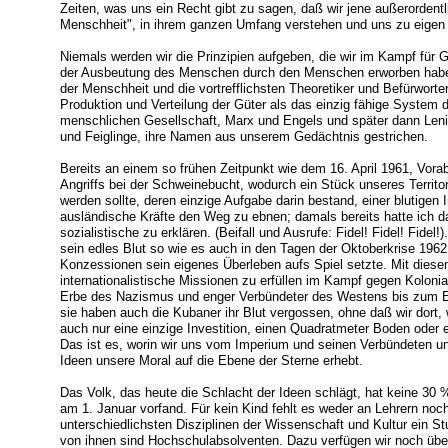
Zeiten, was uns ein Recht gibt zu sagen, daß wir jene außerordentl
Menschheit", in ihrem ganzen Umfang verstehen und uns zu eigen m
Niemals werden wir die Prinzipien aufgeben, die wir im Kampf für 
der Ausbeutung des Menschen durch den Menschen erworben haben
der Menschheit und die vortrefflichsten Theoretiker und Befürwort
Produktion und Verteilung der Güter als das einzig fähige System 
menschlichen Gesellschaft, Marx und Engels und später dann Leni
und Feiglinge, ihre Namen aus unserem Gedächtnis gestrichen.
Bereits an einem so frühen Zeitpunkt wie dem 16. April 1961, Vora
Angriffs bei der Schweinebucht, wodurch ein Stück unseres Territo
werden sollte, deren einzige Aufgabe darin bestand, einer blutigen 
ausländische Kräfte den Weg zu ebnen; damals bereits hatte ich da
sozialistische zu erklären. (Beifall und Ausrufe: Fidel! Fidel! Fidel
sein edles Blut so wie es auch in den Tagen der Oktoberkrise 196
Konzessionen sein eigenes Überleben aufs Spiel setzte. Mit diesem
internationalistische Missionen zu erfüllen im Kampf gegen Koloni
Erbe des Nazismus und enger Verbündeter des Westens bis zum E
sie haben auch die Kubaner ihr Blut vergossen, ohne daß wir dort,
auch nur eine einzige Investition, einen Quadratmeter Boden oder 
Das ist es, worin wir uns vom Imperium und seinen Verbündeten u
Ideen unsere Moral auf die Ebene der Sterne erhebt.
Das Volk, das heute die Schlacht der Ideen schlägt, hat keine 30 
am 1. Januar vorfand. Für kein Kind fehlt es weder an Lehrern noc
unterschiedlichsten Disziplinen der Wissenschaft und Kultur ein S
von ihnen sind Hochschulabsolventen. Dazu verfügen wir noch über