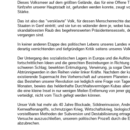
Dieses Volksmeer auf dem größten Gelände, das für eine Offene Tri
fünfzehn unserer Hauptstadt ist, gefunden werden konnte, zeugt v
Stärke.
Das ist also das "versklavte" Volk, für dessen Menschenrechte da
Staaten in Genf eintritt; und sie tun es wütender denn je, wobei 
skandalösesten Raub des begehrenswerten Präsidentensessels, de
vergangen sind.
In keiner anderen Etappe des politischen Lebens unseres Landes w
derartig vernichtenden und tiefgründigen Kritik seitens unseres V
Der Untergang des sozialistischen Lagers in Europa und die Auflös
fortschrittlichen Ideen und die gerechten Bestrebungen in Richtung
schweren Schlag; bewirkten Entmutigung, Verwirrung, ja sogar Dem
Abtrünnigwerden in den Reihen vieler linker Kräfte. Nachdem der k
existierende Supermacht ihre Vorherrschaft auf unserem Planete
das Bestehen unserer Revolution sei lediglich eine Frage von Tag
Monaten, bewies das heldenhafte Durchhaltevermögen Kubas allen 
die eine kleine Insel in nur wenigen Meilen Entfernung von jener g
verteidigt, nicht vom Tisch gefegt werden können.
Unser Volk hat mehr als 40 Jahre Blockade, Söldnerinvasion, Andr
Kernwaffenangriffs, schmutzigen Krieg, Wirtschaftskrieg, biologisch
vorstellbaren Methoden der Subversion und Destabilisierung ertrage
Versuche auszuschließen, unserem politischen Prozeß durch die E
abzubrechen.