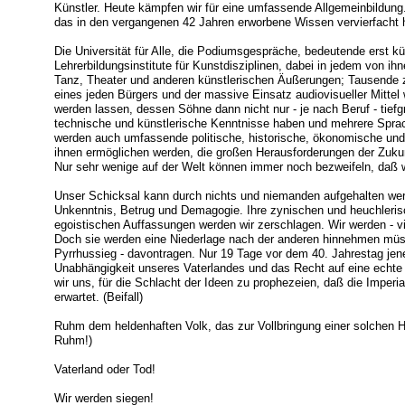
Künstler. Heute kämpfen wir für eine umfassende Allgemeinbildun
das in den vergangenen 42 Jahren erworbene Wissen vervierfacht 
Die Universität für Alle, die Podiumsgespräche, bedeutende erst kü
Lehrerbildungsinstitute für Kunstdisziplinen, dabei in jedem von i
Tanz, Theater und anderen künstlerischen Äußerungen; Tausende z
eines jeden Bürgers und der massive Einsatz audiovisueller Mittel
werden lassen, dessen Söhne dann nicht nur - je nach Beruf - tiefg
technische und künstlerische Kenntnisse haben und mehrere Spra
werden auch umfassende politische, historische, ökonomische und
ihnen ermöglichen werden, die großen Herausforderungen der Zukun
Nur sehr wenige auf der Welt können immer noch bezweifeln, daß w
Unser Schicksal kann durch nichts und niemanden aufgehalten we
Unkenntnis, Betrug und Demagogie. Ihre zynischen und heuchleris
egoistischen Auffassungen werden wir zerschlagen. Wir werden - vi
Doch sie werden eine Niederlage nach der anderen hinnehmen müss
Pyrrhussieg - davontragen. Nur 19 Tage vor dem 40. Jahrestag jene
Unabhängigkeit unseres Vaterlandes und das Recht auf eine echte 
wir uns, für die Schlacht der Ideen zu prophezeien, daß die Imperia
erwartet. (Beifall)
Ruhm dem heldenhaften Volk, das zur Vollbringung einer solchen Hel
Ruhm!)
Vaterland oder Tod!
Wir werden siegen!