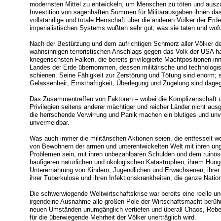
modernsten Mittel zu entwickeln, um Menschen zu töten und ausz
Investition von sagenhaften Summen für Militärausgaben ihnen das 
vollständige und totale Herrschaft über die anderen Völker der Er
imperialistischen Systems wußten sehr gut, was sie taten und wofü
Nach der Bestürzung und dem aufrichtigen Schmerz aller Völker 
wahnsinnigen terroristischen Anschlags gegen das Volk der USA ha
kriegerischsten Falken, die bereits privilegierte Machtpositionen 
Landes der Erde übernommen, dessen militärische und technologis
schienen. Seine Fähigkeit zur Zerstörung und Tötung sind enorm; 
Gelassenheit, Ernsthaftigkeit, Überlegung und Zügelung sind dage
Das Zusammentreffen von Faktoren – wobei die Komplizenschaft 
Privilegien seitens anderer mächtiger und reicher Länder nicht au
die herrschende Verwirrung und Panik machen ein blutiges und un
unvermeidbar.
Was auch immer die militärischen Aktionen seien, die entfesselt we
von Bewohnern der armen und unterentwickelten Welt mit ihren ungl
Problemen sein, mit ihren unbezahlbaren Schulden und dem ruinöse
häufigeren natürlichen und ökologischen Katastrophen, ihrem Hung
Unterernährung von Kindern, Jugendlichen und Erwachsenen, ihrer 
ihrer Tuberkulose und ihren Infektionskrankheiten, die ganze Nati
Die schwerwiegende Weltwirtschaftskrise war bereits eine reelle u
irgendeine Ausnahme alle großen Pole der Wirtschaftsmacht berührt
neuen Umständen unumgänglich vertiefen und überall Chaos, Rebell
für die überwiegende Mehrheit der Völker unerträglich wird.