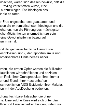
ulöschen, waren sich dessen bewußt, daß die
Privileg verschaffen würde, eine
de aufzuzwingen. Die Ideologen des
r sie es taten.
der Erde angesichts des grausamen und
ben die extremistischsten Ideologen und die
innehatten, nun die Führung des mächtigsten
che Möglichkeiten unermeßlich zu sein
seine Gewohnheiten in bezug auf
gen minimal.
und der gemeinschaftliche Genuß von
sgeschlossen sind -, der Opportunismus und
vorhersehbares Ende bereits nahezu
rden, die ersten Opfer werden die Milliarden
aublichen wirtschaftlichen und sozialen
n Preis ihrer Grundprodukte, ihren immer
er und Elend, ihrer massenhaften
schrecklichen AIDS-Epidemie, ihrer Malaria,
onen mit der Auslöschung bedrohen.
nd unanfechtbare Tatsache, die ohne
e. Eine solche Krise wird sich unter den
ion und Unregierbarkeit bringen, indem sie