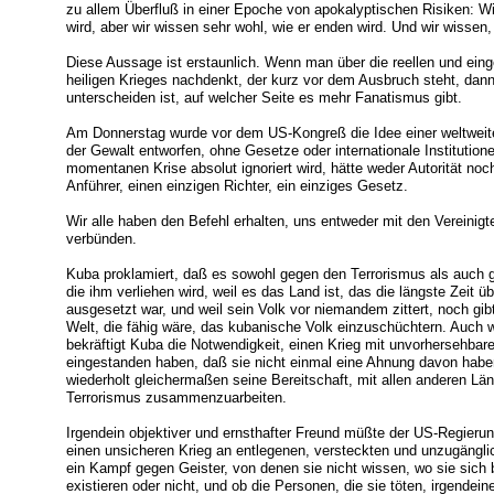
zu allem Überfluß in einer Epoche von apokalyptischen Risiken: Wir
wird, aber wir wissen sehr wohl, wie er enden wird. Und wir wissen, 
Diese Aussage ist erstaunlich. Wenn man über die reellen und ein
heiligen Krieges nachdenkt, der kurz vor dem Ausbruch steht, dan
unterscheiden ist, auf welcher Seite es mehr Fanatismus gibt.
Am Donnerstag wurde vor dem US-Kongreß die Idee einer weltweiten 
der Gewalt entworfen, ohne Gesetze oder internationale Institutione
momentanen Krise absolut ignoriert wird, hätte weder Autorität noc
Anführer, einen einzigen Richter, ein einziges Gesetz.
Wir alle haben den Befehl erhalten, uns entweder mit den Vereinig
verbünden.
Kuba proklamiert, daß es sowohl gegen den Terrorismus als auch g
die ihm verliehen wird, weil es das Land ist, das die längste Zeit ü
ausgesetzt war, und weil sein Volk vor niemandem zittert, noch gi
Welt, die fähig wäre, das kubanische Volk einzuschüchtern. Auch w
bekräftigt Kuba die Notwendigkeit, einen Krieg mit unvorhersehbar
eingestanden haben, daß sie nicht einmal eine Ahnung davon haben
wiederholt gleichermaßen seine Bereitschaft, mit allen anderen Län
Terrorismus zusammenzuarbeiten.
Irgendein objektiver und ernsthafter Freund müßte der US-Regierun
einen unsicheren Krieg an entlegenen, versteckten und unzugänglic
ein Kampf gegen Geister, von denen sie nicht wissen, wo sie sich b
existieren oder nicht, und ob die Personen, die sie töten, irgendei