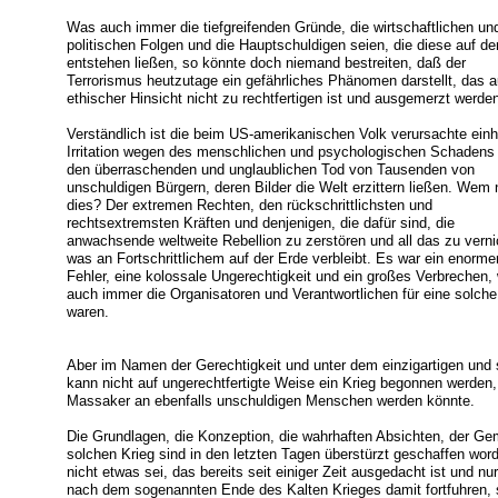
Was auch immer die tiefgreifenden Gründe, die wirtschaftlichen un
politischen Folgen und die Hauptschuldigen seien, die diese auf de
entstehen ließen, so könnte doch niemand bestreiten, daß der
Terrorismus heutzutage ein gefährliches Phänomen darstellt, das 
ethischer Hinsicht nicht zu rechtfertigen ist und ausgemerzt werd
Verständlich ist die beim US-amerikanischen Volk verursachte einh
Irritation wegen des menschlichen und psychologischen Schadens
den überraschenden und unglaublichen Tod von Tausenden von
unschuldigen Bürgern, deren Bilder die Welt erzittern ließen. Wem 
dies? Der extremen Rechten, den rückschrittlichsten und
rechtsextremsten Kräften und denjenigen, die dafür sind, die
anwachsende weltweite Rebellion zu zerstören und all das zu verni
was an Fortschrittlichem auf der Erde verbleibt. Es war ein enorme
Fehler, eine kolossale Ungerechtigkeit und ein großes Verbrechen,
auch immer die Organisatoren und Verantwortlichen für eine solche
waren.
Aber im Namen der Gerechtigkeit und unter dem einzigartigen und 
kann nicht auf ungerechtfertigte Weise ein Krieg begonnen werden,
Massaker an ebenfalls unschuldigen Menschen werden könnte.
Die Grundlagen, die Konzeption, die wahrhaften Absichten, der G
solchen Krieg sind in den letzten Tagen überstürzt geschaffen wo
nicht etwas sei, das bereits seit einiger Zeit ausgedacht ist und nu
nach dem sogenannten Ende des Kalten Krieges damit fortfuhren, 