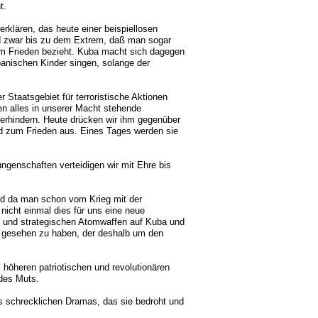
t.
klären, das heute einer beispiellosen
 zwar bis zu dem Extrem, daß man sogar
 dem Frieden bezieht. Kuba macht sich dagegen
banischen Kinder singen, solange der
Staatsgebiet für terroristische Aktionen
en alles in unserer Macht stehende
erhindern. Heute drücken wir ihm gegenüber
d zum Frieden aus. Eines Tages werden sie
ngenschaften verteidigen wir mit Ehre bis
Und da man schon vom Krieg mit der
 nicht einmal dies für uns eine neue
en und strategischen Atomwaffen auf Kuba und
n gesehen zu haben, der deshalb um den
 höheren patriotischen und revolutionären
 des Muts.
s schrecklichen Dramas, das sie bedroht und