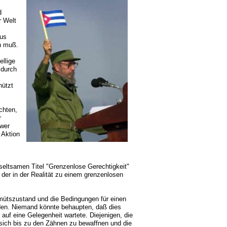
d
r Welt
aus
en muß.
ellige
 durch
nützt
chten,
r
 wer
 Aktion
seltsamen Titel "Grenzenlose Gerechtigkeit"
 der in der Realität zu einem grenzenlosen
emütszustand und die Bedingungen für einen
rden. Niemand könnte behaupten, daß dies
r auf eine Gelegenheit wartete. Diejenigen, die
sich bis zu den Zähnen zu bewaffnen und die