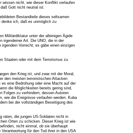
 wissen nicht, wie dieser Konflikt verlaufen
daß Gott nicht neutral ist.
gebildeten Bestandteile dieses seltsamen
n denke ich, daß es unmöglich zu
Militärdiktatur unter der alleinigen Ägide
n irgendeiner Art. Die UNO, die in der
h irgendein Vorrecht; es gäbe einen einzigen
ten Staaten oder mit dem Terrorismus zu
egen den Krieg ist, und zwar mit der Moral,
ber den meisten terroristischen Attacken
bt es eine Bedrohung oder eine Macht auf der
enn die Möglichkeiten bereits gering sind,
en Folgen zu verhindern, dessen Autoren
, wie die Ereignisse verlaufen werden. Kuba
dern bei der vollständigen Beseitigung des
g raten, die jungen US-Soldaten nicht in
hen Orten zu schicken. Dieser Krieg ist wie
efinden, nicht einmal, ob sie überhaupt
ne Verantwortung für den Tod ihrer in den USA