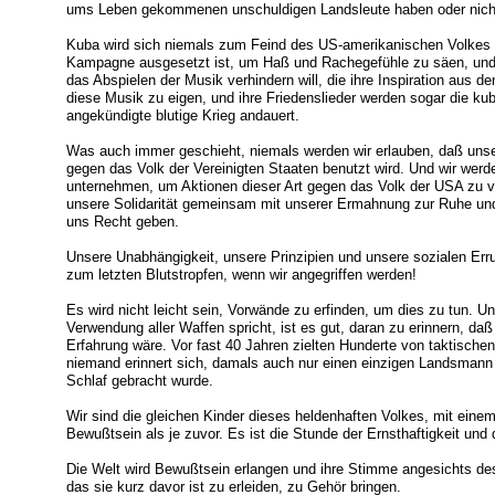
ums Leben gekommenen unschuldigen Landsleute haben oder nich
Kuba wird sich niemals zum Feind des US-amerikanischen Volkes er
Kampagne ausgesetzt ist, um Haß und Rachegefühle zu säen, und
das Abspielen der Musik verhindern will, die ihre Inspiration aus
diese Musik zu eigen, und ihre Friedenslieder werden sogar die ku
angekündigte blutige Krieg andauert.
Was auch immer geschieht, niemals werden wir erlauben, daß unser 
gegen das Volk der Vereinigten Staaten benutzt wird. Und wir werd
unternehmen, um Aktionen dieser Art gegen das Volk der USA zu v
unsere Solidarität gemeinsam mit unserer Ermahnung zur Ruhe un
uns Recht geben.
Unsere Unabhängigkeit, unsere Prinzipien und unsere sozialen Erru
zum letzten Blutstropfen, wenn wir angegriffen werden!
Es wird nicht leicht sein, Vorwände zu erfinden, um dies zu tun. 
Verwendung aller Waffen spricht, ist es gut, daran zu erinnern, daß
Erfahrung wäre. Vor fast 40 Jahren zielten Hunderte von taktisch
niemand erinnert sich, damals auch nur einen einzigen Landsman
Schlaf gebracht wurde.
Wir sind die gleichen Kinder dieses heldenhaften Volkes, mit einem
Bewußtsein als je zuvor. Es ist die Stunde der Ernsthaftigkeit und
Die Welt wird Bewußtsein erlangen und ihre Stimme angesichts de
das sie kurz davor ist zu erleiden, zu Gehör bringen.