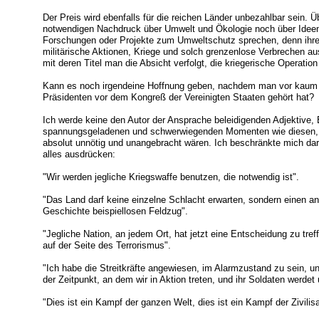
Der Preis wird ebenfalls für die reichen Länder unbezahlbar sein.
notwendigen Nachdruck über Umwelt und Ökologie noch über Idee
Forschungen oder Projekte zum Umweltschutz sprechen, denn ihre
militärische Aktionen, Kriege und solch grenzenlose Verbrechen aus
mit deren Titel man die Absicht verfolgt, die kriegerische Operation
Kann es noch irgendeine Hoffnung geben, nachdem man vor kaum
Präsidenten vor dem Kongreß der Vereinigten Staaten gehört hat?
Ich werde keine den Autor der Ansprache beleidigenden Adjektive,
spannungsgeladenen und schwerwiegenden Momenten wie diesen, d
absolut unnötig und unangebracht wären. Ich beschränkte mich dar
alles ausdrücken:
"Wir werden jegliche Kriegswaffe benutzen, die notwendig ist".
"Das Land darf keine einzelne Schlacht erwarten, sondern einen a
Geschichte beispiellosen Feldzug".
"Jegliche Nation, an jedem Ort, hat jetzt eine Entscheidung zu tref
auf der Seite des Terrorismus".
"Ich habe die Streitkräfte angewiesen, im Alarmzustand zu sein, un
der Zeitpunkt, an dem wir in Aktion treten, und ihr Soldaten werdet 
"Dies ist ein Kampf der ganzen Welt, dies ist ein Kampf der Zivilisa