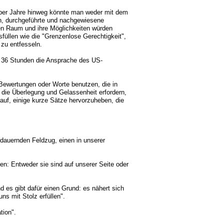
 Über Jahre hinweg könnte man weder mit dem
n, durchgeführte und nachgewiesene
n Raum und ihre Möglichkeiten würden
füllen wie die "Grenzenlose Gerechtigkeit",
 zu entfesseln.
 36 Stunden die Ansprache des US-
 Bewertungen oder Worte benutzen, die in
ie Überlegung und Gelassenheit erfordern,
auf, einige kurze Sätze hervorzuheben, die
ndauernden Feldzug, einen in unserer
fen: Entweder sie sind auf unserer Seite oder
d es gibt dafür einen Grund: es nähert sich
uns mit Stolz erfüllen".
tion".