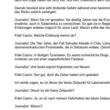
denn von Logik halten sie nicht viel, und vom Völkerrecht auch nic
Damals bestand eine sehr drohende Gefahr während einer bestimmte
das Risiko zeitlich verlängert.
Journalist: Wenn Sie mir gestatten. Vor dreißig Jahren war die Erm
erwähnte, auch in Südamerika zu verzeichnen. Es gab sie in Regier
Erfahrungen endeten tragisch für unser Land. Warum sollte das he
Fidel Castro: Welche Erfahrung meinst du?
Journalist: Die 70er Jahre, den Fall Salvador Allende in Chile, Cá
lateinamerikanischen Protestwelle, die in Diktaturen endete. (Stim
Fidel Castro: In blutigen Tyranneien. Es waren schreckliche Dinge, d
scheinen sie von einer ungewöhnlichen Fantasie .
Journalist: Und heute ergrünt Argentinien von Neuem.
Fidel Castro: Nun gut, doch die Zeiten haben sich geändert.
Ich würde sagen, es ist dieser der beste Zeitpunkt für Lateinameri
Journalist: Dieser ist der beste Zeitpunkt?
Fidel Castro: Ja, es ist nach meinem Dafürhalten der beste Zeitpun
Journalist: Warum?