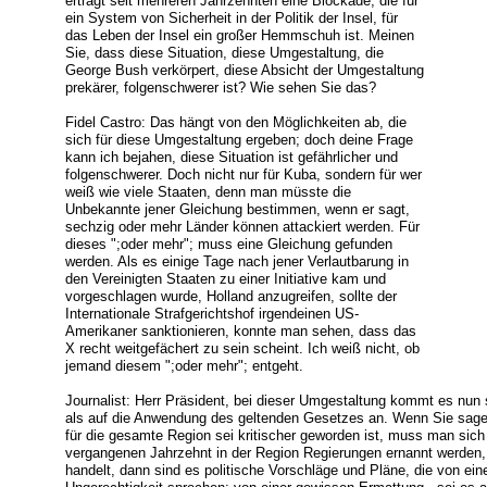
erträgt seit mehreren Jahrzehnten eine Blockade, die für
ein System von Sicherheit in der Politik der Insel, für
das Leben der Insel ein großer Hemmschuh ist. Meinen
Sie, dass diese Situation, diese Umgestaltung, die
George Bush verkörpert, diese Absicht der Umgestaltung
prekärer, folgenschwerer ist? Wie sehen Sie das?
Fidel Castro: Das hängt von den Möglichkeiten ab, die
sich für diese Umgestaltung ergeben; doch deine Frage
kann ich bejahen, diese Situation ist gefährlicher und
folgenschwerer. Doch nicht nur für Kuba, sondern für wer
weiß wie viele Staaten, denn man müsste die
Unbekannte jener Gleichung bestimmen, wenn er sagt,
sechzig oder mehr Länder können attackiert werden. Für
dieses ";oder mehr"; muss eine Gleichung gefunden
werden. Als es einige Tage nach jener Verlautbarung in
den Vereinigten Staaten zu einer Initiative kam und
vorgeschlagen wurde, Holland anzugreifen, sollte der
Internationale Strafgerichtshof irgendeinen US-
Amerikaner sanktionieren, konnte man sehen, dass das
X recht weitgefächert zu sein scheint. Ich weiß nicht, ob
jemand diesem ";oder mehr"; entgeht.
Journalist: Herr Präsident, bei dieser Umgestaltung kommt es nun
als auf die Anwendung des geltenden Gesetzes an. Wenn Sie sagen 
für die gesamte Region sei kritischer geworden ist, muss man sic
vergangenen Jahrzehnt in der Region Regierungen ernannt werden,
handelt, dann sind es politische Vorschläge und Pläne, die von ei