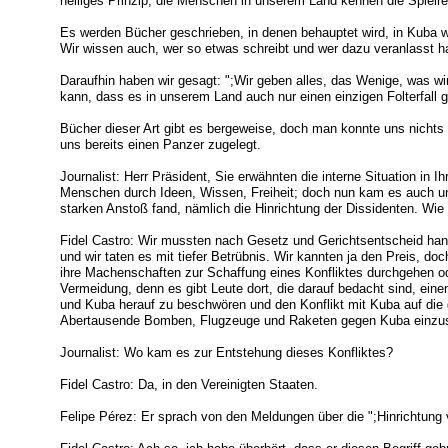
heiliges Prinzip; die Menschen in unserem Land kennen die Spielre
Es werden Bücher geschrieben, in denen behauptet wird, in Kuba we
Wir wissen auch, wer so etwas schreibt und wer dazu veranlasst h
Daraufhin haben wir gesagt: ";Wir geben alles, das Wenige, was w
kann, dass es in unserem Land auch nur einen einzigen Folterfall 
Bücher dieser Art gibt es bergeweise, doch man konnte uns nichts
uns bereits einen Panzer zugelegt.
Journalist: Herr Präsident, Sie erwähnten die interne Situation in
Menschen durch Ideen, Wissen, Freiheit; doch nun kam es auch un
starken Anstoß fand, nämlich die Hinrichtung der Dissidenten. Wi
Fidel Castro: Wir mussten nach Gesetz und Gerichtsentscheid hand
und wir taten es mit tiefer Betrübnis. Wir kannten ja den Preis, 
ihre Machenschaften zur Schaffung eines Konfliktes durchgehen o
Vermeidung, denn es gibt Leute dort, die darauf bedacht sind, eine
und Kuba herauf zu beschwören und den Konflikt mit Kuba auf die
Abertausende Bomben, Flugzeuge und Raketen gegen Kuba einzu
Journalist: Wo kam es zur Entstehung dieses Konfliktes?
Fidel Castro: Da, in den Vereinigten Staaten.
Felipe Pérez: Er sprach von den Meldungen über die ";Hinrichtung 