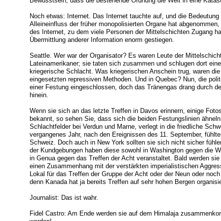
Bewusstsein, dass die bestehende Ordnung die Welt in eine Katast
Noch etwas: Internet. Das Internet tauchte auf, und die Bedeutung
Alleineinfluss der früher monopolisierten Organe hat abgenommen,
des Internet, zu dem viele Personen der Mittelschichten Zugang ha
Übermittlung anderer Information enorm gestiegen.
Seattle. Wer war der Organisator? Es waren Leute der Mittelschich
Lateinamerikaner; sie taten sich zusammen und schlugen dort ein
kriegerische Schlacht. Was kriegerischen Anschein trug, waren d
eingesetzten repressiven Methoden. Und in Quebec? Nun, die polit
einer Festung eingeschlossen, doch das Tränengas drang durch de
hinein.
Wenn sie sich an das letzte Treffen in Davos erinnern, einige Fot
bekannt, so sehen Sie, dass sich die beiden Festungslinien ähnel
Schlachtfelder bei Verdun und Marne, verlegt in die friedliche Sc
vergangenes Jahr, nach den Ereignissen des 11. September, fühlten 
Schweiz. Doch auch in New York sollten sie sich nicht sicher fühl
der Kundgebungen haben diese sowohl in Washington gegen die W
in Genua gegen das Treffen der Acht veranstaltet. Bald werden sie i
einen Zusammenhang mit der verstärkten imperialistischen Aggressi
Lokal für das Treffen der Gruppe der Acht oder der Neun oder noch 
denn Kanada hat ja bereits Treffen auf sehr hohen Bergen organisie
Journalist: Das ist wahr.
Fidel Castro: Am Ende werden sie auf dem Himalaja zusammenkom