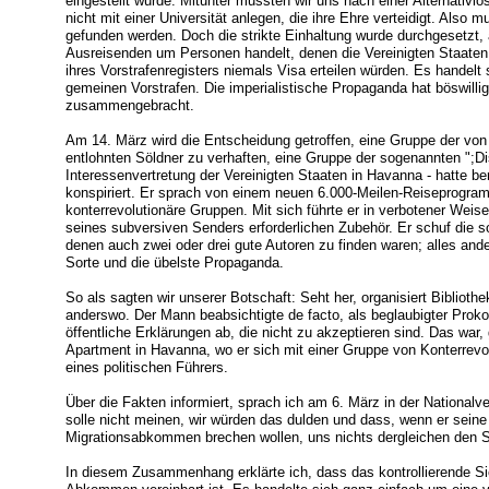
eingestellt wurde. Mitunter mussten wir uns nach einer Alternativ
nicht mit einer Universität anlegen, die ihre Ehre verteidigt. Also m
gefunden werden. Doch die strikte Einhaltung wurde durchgesetzt, a
Ausreisenden um Personen handelt, denen die Vereinigten Staate
ihres Vorstrafenregisters niemals Visa erteilen würden. Es handelt
gemeinen Vorstrafen. Die imperialistische Propaganda hat böswill
zusammengebracht.
Am 14. März wird die Entscheidung getroffen, eine Gruppe der von
entlohnten Söldner zu verhaften, eine Gruppe der sogenannten ";Dis
Interessenvertretung der Vereinigten Staaten in Havanna - hatte be
konspiriert. Er sprach von einem neuen 6.000-Meilen-Reiseprogram
konterrevolutionäre Gruppen. Mit sich führte er in verbotener We
seines subversiven Senders erforderlichen Zubehör. Er schuf die 
denen auch zwei oder drei gute Autoren zu finden waren; alles ander
Sorte und die übelste Propaganda.
So als sagten wir unserer Botschaft: Seht her, organisiert Bibliothe
anderswo. Der Mann beabsichtigte de facto, als beglaubigter Prokon
öffentliche Erklärungen ab, die nicht zu akzeptieren sind. Das war,
Apartment in Havanna, wo er sich mit einer Gruppe von Konterrevol
eines politischen Führers.
Über die Fakten informiert, sprach ich am 6. März in der Nationa
solle nicht meinen, wir würden das dulden und dass, wenn er seine
Migrationsabkommen brechen wollen, uns nichts dergleichen den Sch
In diesem Zusammenhang erklärte ich, dass das kontrollierende 