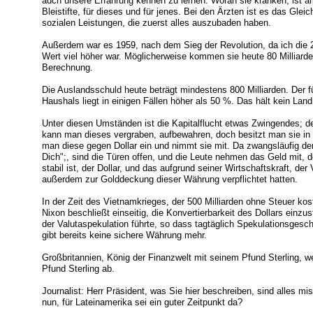
auch unsere Erfahrung kennen zu lernen. Woran sie kranken, ist am
Bleistifte, für dieses und für jenes. Bei den Ärzten ist es das Glei
sozialen Leistungen, die zuerst alles auszubaden haben.
Außerdem war es 1959, nach dem Sieg der Revolution, da ich die 20
Wert viel höher war. Möglicherweise kommen sie heute 80 Milliarden
Berechnung.
Die Auslandsschuld heute beträgt mindestens 800 Milliarden. Der f
Haushals liegt in einigen Fällen höher als 50 %. Das hält kein Land
Unter diesen Umständen ist die Kapitalflucht etwas Zwingendes; d
kann man dieses vergraben, aufbewahren, doch besitzt man sie i
man diese gegen Dollar ein und nimmt sie mit. Da zwangsläufig der
Dich";, sind die Türen offen, und die Leute nehmen das Geld mit, 
stabil ist, der Dollar, und das aufgrund seiner Wirtschaftskraft, de
außerdem zur Golddeckung dieser Währung verpflichtet hatten.
In der Zeit des Vietnamkrieges, der 500 Milliarden ohne Steuer k
Nixon beschließt einseitig, die Konvertierbarkeit des Dollars einzu
der Valutaspekulation führte, so dass tagtäglich Spekulationsgeschä
gibt bereits keine sichere Währung mehr.
Großbritannien, König der Finanzwelt mit seinem Pfund Sterling, w
Pfund Sterling ab.
Journalist: Herr Präsident, was Sie hier beschreiben, sind alles 
nun, für Lateinamerika sei ein guter Zeitpunkt da?