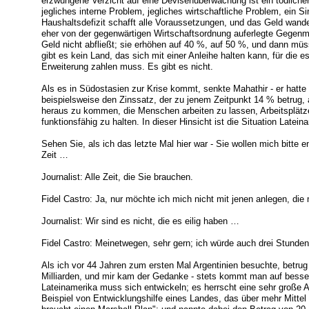
erzwungene Verzicht auf eine Devisenüberwachung ist ein tödlicher
jegliches interne Problem, jegliches wirtschaftliche Problem, ein Si
Haushaltsdefizit schafft alle Voraussetzungen, und das Geld wand
eher von der gegenwärtigen Wirtschaftsordnung auferlegte Gegen
Geld nicht abfließt; sie erhöhen auf 40 %, auf 50 %, und dann müs
gibt es kein Land, das sich mit einer Anleihe halten kann, für die es
Erweiterung zahlen muss. Es gibt es nicht.
Als es in Südostasien zur Krise kommt, senkte Mahathir - er hatte
beispielsweise den Zinssatz, der zu jenem Zeitpunkt 14 % betru
heraus zu kommen, die Menschen arbeiten zu lassen, Arbeitsplätze
funktionsfähig zu halten. In dieser Hinsicht ist die Situation Latein
Sehen Sie, als ich das letzte Mal hier war - Sie wollen mich bitte
Zeit …
Journalist: Alle Zeit, die Sie brauchen.
Fidel Castro: Ja, nur möchte ich mich nicht mit jenen anlegen, die
Journalist: Wir sind es nicht, die es eilig haben …
Fidel Castro: Meinetwegen, sehr gern; ich würde auch drei Stunden 
Als ich vor 44 Jahren zum ersten Mal Argentinien besuchte, betrug
Milliarden, und mir kam der Gedanke - stets kommt man auf bessere
Lateinamerika muss sich entwickeln; es herrscht eine sehr große 
Beispiel von Entwicklungshilfe eines Landes, das über mehr Mittel 