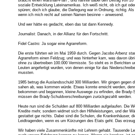
braucht einen Marshall-Plan"; und nannte dabei den Betrag von 20 Mi
soziale Entwicklung Lateinamerikas. Ich weiß nicht, ob ich gut od
spüren; doch ich glaube, die Darlegung war in Ordnung, richtig. Al
wenn ich mich recht auf seinen Namen besinne – anwesend.
Und wer hätte es gedacht, eben das tat dann Kennedy.
Journalist: Danach, in der Allianz für den Fortschritt.
Fidel Castro: Ja sogar eine Agrarreform.
Die erste führten wir im Mai 1959 durch. Gegen Jacobo Arbenz sta
Agrarreform einen Feldzug; und was hinterher kam, was davon übri
ohne zu übertreiben 100.000 Vermisste. So steht es in Berichten u
Leuten angefertigt wurden, von denen einige für das Niederschreib
mussten.
1985 betrug die Auslandsschuld 300 Milliarden. Wir gingen gegen d
sahen ab, was kommen würde. Etwas konnte erreicht werden, denn
bekommen und begannen, kleine Auswege zu erfinden, die Brady-S
müssen die Brady-Schuldverschreibungen zurückgezahlt werden.
Heute nun sind die Schulden auf 800 Milliarden aufgelaufen. Die W
Kredite mehr, sondern widmet sich den Hilfeleistungen, und der 
gestattet gar nichts. Dabei sind die Schulen, die Krankenhäuser, di
Leidtragenden, wenn es um Kürzungen des Etats geht. Das erzeugt
Wir haben viele Zusammenkünfte mit Lehrern gehabt. Tausende Le