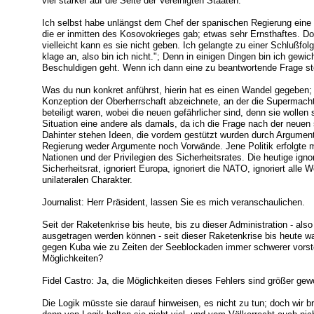
viel stärker auf die Seite der Vereinigten Staaten.
Ich selbst habe unlängst dem Chef der spanischen Regierung eine
die er inmitten des Kosovokrieges gab; etwas sehr Ernsthaftes. Do
vielleicht kann es sie nicht geben. Ich gelangte zu einer Schlußfol
klage an, also bin ich nicht."; Denn in einigen Dingen bin ich gewi
Beschuldigen geht. Wenn ich dann eine zu beantwortende Frage stell
Was du nun konkret anführst, hierin hat es einen Wandel gegeben; da
Konzeption der Oberherrschaft abzeichnete, an der die Supermacht
beteiligt waren, wobei die neuen gefährlicher sind, denn sie wollen
Situation eine andere als damals, da ich die Frage nach der neuen 
Dahinter stehen Ideen, die vordem gestützt wurden durch Argumen
Regierung weder Argumente noch Vorwände. Jene Politik erfolgte 
Nationen und der Privilegien des Sicherheitsrates. Die heutige ignor
Sicherheitsrat, ignoriert Europa, ignoriert die NATO, ignoriert alle 
unilateralen Charakter.
Journalist: Herr Präsident, lassen Sie es mich veranschaulichen.
Seit der Raketenkrise bis heute, bis zu dieser Administration - als
ausgetragen werden können - seit dieser Raketenkrise bis heute war
gegen Kuba wie zu Zeiten der Seeblockaden immer schwerer vorste
Möglichkeiten?
Fidel Castro: Ja, die Möglichkeiten dieses Fehlers sind größer gew
Die Logik müsste sie darauf hinweisen, es nicht zu tun; doch wir b