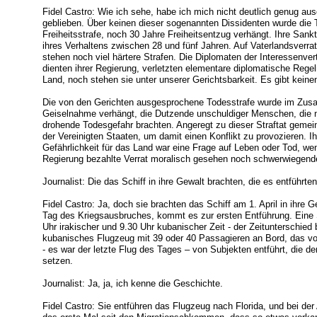
Fidel Castro: Wie ich sehe, habe ich mich nicht deutlich genug aus
geblieben. Über keinen dieser sogenannten Dissidenten wurde die 
Freiheitsstrafe, noch 30 Jahre Freiheitsentzug verhängt. Ihre San
ihres Verhaltens zwischen 28 und fünf Jahren. Auf Vaterlandsverra
stehen noch viel härtere Strafen. Die Diplomaten der Interessenver
dienten ihrer Regierung, verletzten elementare diplomatische Rege
Land, noch stehen sie unter unserer Gerichtsbarkeit. Es gibt keine
Die von den Gerichten ausgesprochene Todesstrafe wurde im Zus
Geiselnahme verhängt, die Dutzende unschuldiger Menschen, die ni
drohende Todesgefahr brachten. Angeregt zu dieser Straftat gemei
der Vereinigten Staaten, um damit einen Konflikt zu provozieren. 
Gefährlichkeit für das Land war eine Frage auf Leben oder Tod, w
Regierung bezahlte Verrat moralisch gesehen noch schwerwiegende
Journalist: Die das Schiff in ihre Gewalt brachten, die es entführten
Fidel Castro: Ja, doch sie brachten das Schiff am 1. April in ihre
Tag des Kriegsausbruches, kommt es zur ersten Entführung. Eine
Uhr irakischer und 9.30 Uhr kubanischer Zeit - der Zeitunterschied 
kubanisches Flugzeug mit 39 oder 40 Passagieren an Bord, das vo
- es war der letzte Flug des Tages – von Subjekten entführt, die d
setzen.
Journalist: Ja, ja, ich kenne die Geschichte.
Fidel Castro: Sie entführen das Flugzeug nach Florida, und bei der