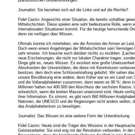
prähistorischen Größenordnungen.
Journalist: Sie beziehen sich auf die Linke und auf die Rechte?
Fidel Castro: Angesichts einer Situation, die bereits unhaltbar gewo
Mittelschichten. Diese spielen eine sehr bedeutsame Rolle, wenn 
internationalen Situationen kommt. Für die heutige herrschende Ord
denn sie verfügen über Wissen.
Oftmals konnte ich miterleben, wie die Ärmsten der Armen an Leid
Doch wenn einem Angehörigen der Mittelschichten sein Vermögen ko
sehr ernstes. Ich brauche euch darüber nichts zu erzählen. (Lache
neue Erscheinungen, die nicht nur lokalen Charakter tragen, sonde
Dinge gibt es, neues Wissen. Es existiert eine große Unwissenheit 
Absolventen der Universitäten, die diese mit Kenntnissen verlasse
besitzen, dem doch eine Schlüsselstellung gebührt. Wir sehen das 
unsere Bevölkerung eine andere, denn früher war es ein Land von 
und die Vollanalphabeten zusammen, dann waren es 90 %; denn in 
Millionen hatten nur 400.000 den Abschluss der sechsten Klasse. 
entsetzlich, wenn die breiten Massen unwissend sind. Heute verf
ihrer Information. Es stimmt, es gibt noch 860 Millionen Analphabet
Nationen, die UNESCO und die Regierungen nicht anders wollen, de
das Analphabetentum zu beseitigen.
Journalist: Das Wissen ist eine weitere Form der Unterdrückung.
Fidel Castro: Heute sind die Träger des Wissens in der Hauptsache
Geistesarbeiter. Sie sind eng mit der Revolution verbunden. In der