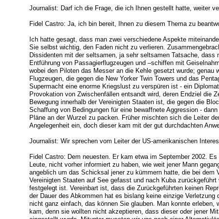
Journalist: Darf ich die Frage, die ich Ihnen gestellt hatte, weiter v
Fidel Castro: Ja, ich bin bereit, Ihnen zu diesem Thema zu beant
Ich hatte gesagt, dass man zwei verschiedene Aspekte miteinander v
Sie selbst wichtig, den Faden nicht zu verlieren. Zusammengebra
Dissidenten mit der seltsamen, ja sehr seltsamen Tatsache, dass 
Entführung von Passagierflugzeugen und –schiffen mit Geiselnahm
wobei den Piloten das Messer an die Kehle gesetzt wurde; genau 
Flugzeugen, die gegen die New Yorker Twin Towers und das Pent
Supermacht eine enorme Kriegslust zu verspüren ist - ein Diplomat
Provokation von Zwischenfällen entsandt wird, deren Endziel die 
Bewegung innerhalb der Vereinigten Staaten ist, die gegen die Bl
Schaffung von Bedingungen für eine bewaffnete Aggression - dann 
Pläne an der Wurzel zu packen. Früher mischten sich die Leiter der
Angelegenheit ein, doch dieser kam mit der gut durchdachten Anwe
Journalist: Wir sprechen vom Leiter der US-amerikanischen Interes
Fidel Castro: Dem neuesten. Er kam etwa im September 2002. Es is
Leute, nicht vorher informiert zu haben, wie weit jener Mann gegange
angeblich um das Schicksal jener zu kümmern hatte, die bei dem Ve
Vereinigten Staaten auf See gefasst und nach Kuba zurückgeführ
festgelegt ist. Vereinbart ist, dass die Zurückgeführten keinen R
der Dauer des Abkommen hat es bislang keine einzige Verletzung 
nicht ganz einfach, das können Sie glauben. Man konnte erleben, wi
kam, denn sie wollten nicht akzeptieren, dass dieser oder jener Mi