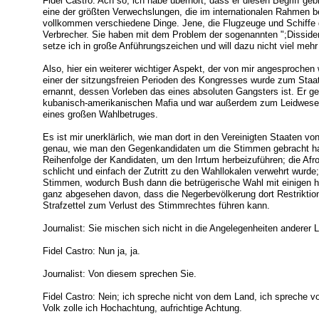
Fidel Castro: Ach so, ich habe überhört, dass er diesen Begriff geb
eine der größten Verwechslungen, die im internationalen Rahmen b
vollkommen verschiedene Dinge. Jene, die Flugzeuge und Schiffe 
Verbrecher. Sie haben mit dem Problem der sogenannten ";Dissident
setze ich in große Anführungszeichen und will dazu nicht viel mehr
Also, hier ein weiterer wichtiger Aspekt, der von mir angesproche
einer der sitzungsfreien Perioden des Kongresses wurde zum Staats
ernannt, dessen Vorleben das eines absoluten Gangsters ist. Er ge
kubanisch-amerikanischen Mafia und war außerdem zum Leidwesen a
eines großen Wahlbetruges.
Es ist mir unerklärlich, wie man dort in den Vereinigten Staaten v
genau, wie man den Gegenkandidaten um die Stimmen gebracht hat
Reihenfolge der Kandidaten, um den Irrtum herbeizuführen; die Afro
schlicht und einfach der Zutritt zu den Wahllokalen verwehrt wurd
Stimmen, wodurch Bush dann die betrügerische Wahl mit einigen 
ganz abgesehen davon, dass die Negerbevölkerung dort Restriktion
Strafzettel zum Verlust des Stimmrechtes führen kann.
Journalist: Sie mischen sich nicht in die Angelegenheiten anderer
Fidel Castro: Nun ja, ja.
Journalist: Von diesem sprechen Sie.
Fidel Castro: Nein; ich spreche nicht von dem Land, ich spreche
Volk zolle ich Hochachtung, aufrichtige Achtung.