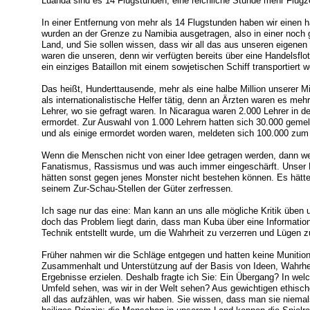
Luanda sind es 14 Flugstunden, eine reichliche Stunde mehr Flug
In einer Entfernung von mehr als 14 Flugstunden haben wir einen 
wurden an der Grenze zu Namibia ausgetragen, also in einer noch g
Land, und Sie sollen wissen, dass wir all das aus unseren eigenen 
waren die unseren, denn wir verfügten bereits über eine Handelsflot
ein einziges Bataillon mit einem sowjetischen Schiff transportiert 
Das heißt, Hunderttausende, mehr als eine halbe Million unserer Mi
als internationalistische Helfer tätig, denn an Ärzten waren es me
Lehrer, wo sie gefragt waren. In Nicaragua waren 2.000 Lehrer in 
ermordet. Zur Auswahl von 1.000 Lehrern hatten sich 30.000 gemel
und als einige ermordet worden waren, meldeten sich 100.000 zum
Wenn die Menschen nicht von einer Idee getragen werden, dann we
Fanatismus, Rassismus und was auch immer eingeschärft. Unser La
hätten sonst gegen jenes Monster nicht bestehen können. Es hätte
seinem Zur-Schau-Stellen der Güter zerfressen.
Ich sage nur das eine: Man kann an uns alle mögliche Kritik üben
doch das Problem liegt darin, dass man Kuba über eine Information 
Technik entstellt wurde, um die Wahrheit zu verzerren und Lügen z
Früher nahmen wir die Schläge entgegen und hatten keine Munition
Zusammenhalt und Unterstützung auf der Basis von Ideen, Wahrhei
Ergebnisse erzielen. Deshalb fragte ich Sie: Ein Übergang? In wel
Umfeld sehen, was wir in der Welt sehen? Aus gewichtigen ethische
all das aufzählen, was wir haben. Sie wissen, dass man sie niemals