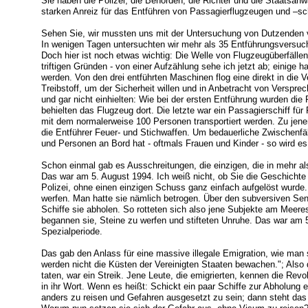
Sie haben die Polizei, die Behörden, die Richter und die Staatsanw
starken Anreiz für das Entführen von Passagierflugzeugen und –sch
Sehen Sie, wir mussten uns mit der Untersuchung von Dutzenden v
In wenigen Tagen untersuchten wir mehr als 35 Entführungsversuch
Doch hier ist noch etwas wichtig: Die Welle von Flugzeugüberfäll
triftigen Gründen - von einer Aufzählung sehe ich jetzt ab; einige 
werden. Von den drei entführten Maschinen flog eine direkt in die 
Treibstoff, um der Sicherheit willen und in Anbetracht von Verspr
und gar nicht einhielten: Wie bei der ersten Entführung wurden die
behielten das Flugzeug dort. Die letzte war ein Passagierschiff fü
mit dem normalerweise 100 Personen transportiert werden. Zu jene
die Entführer Feuer- und Stichwaffen. Um bedauerliche Zwischenfäl
und Personen an Bord hat - oftmals Frauen und Kinder - so wird es
Schon einmal gab es Ausschreitungen, die einzigen, die in mehr a
Das war am 5. August 1994. Ich weiß nicht, ob Sie die Geschicht
Polizei, ohne einen einzigen Schuss ganz einfach aufgelöst wurde.
werfen. Man hatte sie nämlich betrogen. Über den subversiven Sen
Schiffe sie abholen. So rotteten sich also jene Subjekte am Meer
begannen sie, Steine zu werfen und stifteten Unruhe. Das war am 5
Spezialperiode.
Das gab den Anlass für eine massive illegale Emigration, wie man s
werden nicht die Küsten der Vereinigten Staaten bewachen."; Also 
taten, war ein Streik. Jene Leute, die emigrierten, kennen die Revo
in ihr Wort. Wenn es heißt: Schickt ein paar Schiffe zur Abholung 
anders zu reisen und Gefahren ausgesetzt zu sein; dann steht das 