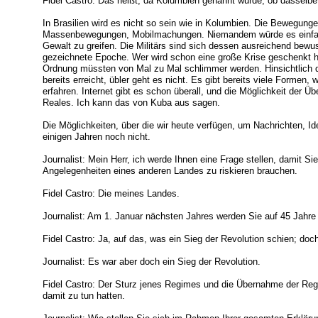
Fidel Castro: Das heißt, da Kolumbien genannt wurde, ob dasselbe
In Brasilien wird es nicht so sein wie in Kolumbien. Die Bewegun
Massenbewegungen, Mobilmachungen. Niemandem würde es einfalle
Gewalt zu greifen. Die Militärs sind sich dessen ausreichend bewus
gezeichnete Epoche. Wer wird schon eine große Krise geschenkt h
Ordnung müssten von Mal zu Mal schlimmer werden. Hinsichtlich 
bereits erreicht, übler geht es nicht. Es gibt bereits viele Formen
erfahren. Internet gibt es schon überall, und die Möglichkeit der Ü
Reales. Ich kann das von Kuba aus sagen.
Die Möglichkeiten, über die wir heute verfügen, um Nachrichten, I
einigen Jahren noch nicht.
Journalist: Mein Herr, ich werde Ihnen eine Frage stellen, damit Si
Angelegenheiten eines anderen Landes zu riskieren brauchen.
Fidel Castro: Die meines Landes.
Journalist: Am 1. Januar nächsten Jahres werden Sie auf 45 Jahre 
Fidel Castro: Ja, auf das, was ein Sieg der Revolution schien; doc
Journalist: Es war aber doch ein Sieg der Revolution.
Fidel Castro: Der Sturz jenes Regimes und die Übernahme der Regi
damit zu tun hatten.