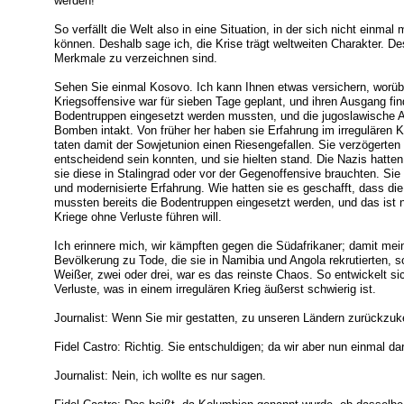
werden!
So verfällt die Welt also in eine Situation, in der sich nicht einma
können. Deshalb sage ich, die Krise trägt weltweiten Charakter. D
Merkmale zu verzeichnen sind.
Sehen Sie einmal Kosovo. Ich kann Ihnen etwas versichern, worübe
Kriegsoffensive war für sieben Tage geplant, und ihren Ausgang fi
Bodentruppen eingesetzt werden mussten, und die jugoslawische A
Bomben intakt. Von früher her haben sie Erfahrung im irregulären K
taten damit der Sowjetunion einen Riesengefallen. Sie verzögerten
entscheidend sein konnten, und sie hielten stand. Die Nazis hatten
sie diese in Stalingrad oder vor der Gegenoffensive brauchten. Sie
und modernisierte Erfahrung. Wie hatten sie es geschafft, dass die
mussten bereits die Bodentruppen eingesetzt werden, und das is
Kriege ohne Verluste führen will.
Ich erinnere mich, wir kämpften gegen die Südafrikaner; damit mei
Bevölkerung zu Tode, die sie in Namibia und Angola rekrutierten, so
Weißer, zwei oder drei, war es das reinste Chaos. So entwickelt si
Verluste, was in einem irregulären Krieg äußerst schwierig ist.
Journalist: Wenn Sie mir gestatten, zu unseren Ländern zurückzuk
Fidel Castro: Richtig. Sie entschuldigen; da wir aber nun einmal d
Journalist: Nein, ich wollte es nur sagen.