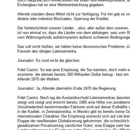
Doch hauptsächlich entwickelten sie Wald- und Meeresprodukte, d
Erzbergbau hat es eine Weiterentwicklung gegeben.
Allende standen diese Mittel nicht zur Verfügung. Für ihn gab es 
direkte oder indirekte Blockaden, Sperrung der Kredite.
Die Verletzlichkeit unserer Länder... also, aller außer dem unseren.
ist nun einmal so, dass die Länder von dem abhängen, was vom IWF
vom Währungsfonds aufoktroyierten äußerst schweren Bedingunge
Das soll nicht heißen, wir hätten keine ökonomischen Probleme; ic
Fesseln des übrigen Lateinamerika.
Journalist: Es sind nicht die gleichen.
Fidel Castro: So war jene Empörung, die Sie nannten, doch mehr e
existierte, die damals bereits 300 Milliarden Dollar betrug - fast ein
Allende 1970 die Wahlen.
Journalist: Ja, Allende übernahm Ende 1970 die Regierung.
Fidel Castro: Noch lag die Auslandsschuld Lateinamerikas darunte
steigt und steigt und erreicht bereits 1985 eine Höhe von annähern
Unzufriedenheit bestimmenden Faktoren sind auf dieser Erdhälfte v
in der Karibik, in Zentralamerika, in Mexiko gibt es bereits keine 
internationalen Charakter. Die Empörung erstreckt sich auf viel bre
Etappe der neoliberalen Globalisierung gekommen, die schrecklich i
gewaltsamen Privatisierung sämtlicher Güter; eine Etappe sehr ha