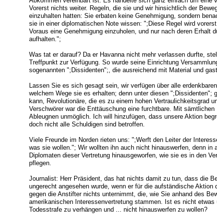
Abkommen vereinbart ist. Es handelte sich ganz einfach um eine 
Vorerst nichts weiter. Regeln, die sie und wir hinsichtlich der Bew
einzuhalten hatten: Sie erbaten keine Genehmigung, sondern benach
sie in einer diplomatischen Note wissen: ";Diese Regel wird vorerst
Voraus eine Genehmigung einzuholen, und nur nach deren Erhalt dü
aufhalten.";
Was tat er darauf? Da er Havanna nicht mehr verlassen durfte, stell
Treffpunkt zur Verfügung. So wurde seine Einrichtung Versammlun
sogenannten ";Dissidenten";, die ausreichend mit Material und ga
Lassen Sie es sich gesagt sein, wir verfügen über alle erdenkbaren
welchem Wege sie es erhalten; denn unter diesen ";Dissidenten"; 
kann, Revolutionäre, die es zu einem hohen Vertraulichkeitsgrad un
Verschwörer war die Enttäuschung eine furchtbare. Mit sämtlichen 
Ableugnen unmöglich. Ich will hinzufügen, dass unsere Aktion begren
doch nicht alle Schuldigen sind betroffen.
Viele Freunde im Norden rieten uns: ";Werft den Leiter der Interess
was sie wollen."; Wir wollten ihn auch nicht hinauswerfen, denn in 
Diplomaten dieser Vertretung hinausgeworfen, wie sie es in den Ve
pflegen.
Journalist: Herr Präsident, das hat nichts damit zu tun, dass die 
ungerecht angesehen wurde, wenn er für die aufständische Aktion di
gegen die Anstifter nichts unternimmt, die, wie Sie anhand des B
amerikanischen Interessenvertretung stammen. Ist es nicht etwas 
Todesstrafe zu verhängen und ... nicht hinauswerfen zu wollen?