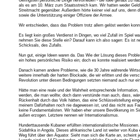
Geringsten persönliche Dinge hervorheben - die Idee gehabt zu hab
als es am 10. März zum Staatsstreich kam. Wir hatten weder Geld
Streitmacht gegenüber. Außerdem hörte keiner viel auf uns, denn d
sowie die Unterstützung einiger Offiziere der Armee.
Wir entschieden, dass das Problem trotz allem gelöst werden konn
Es liegt kein großes Verdienst in Dingen, wo viel Zufall im Spiel 
nehmen Sie diese Stelle ein? Darauf kann ich also sagen: Es ist 
Schicksals, des Zufalls.
Nun gut, einige Ideen waren da. Das Wie der Lösung dieses Probl
ein hohes persönliches Risiko ein; doch es konnte realisiert werden
Danach kamen andere Probleme, wie die 30 Jahre währende Wirtsch
weitere innerhalb der harten Blockade, die wir erlitten und die ver
Revolution unter diesen Bedingungen setzten niemand auch nur ei
Hätte man eine reale und der Wahrheit entsprechende Information, 
werden, die man wollte; doch dann verstünde man auch, dass, wären
Rückenhalt durch das Volk hätten, das eine Schlüsselstellung ei
meinem Dafürhalten noch nie dagewesen ist, und das nicht aus Fan
keine Fundamentalisten. Wir haben eher unsere Bevölkerung im Sinn
außen erzogen. Letztere nennen wir Internationalismus.
Hunderttausende Kubaner erfüllten internationalistische Missionen
Südafrika in Angola. Dieses afrikanische Land ist weiter von Kuba
Weg führt über den Äquator. Sieht man sich die Karte an, scheint