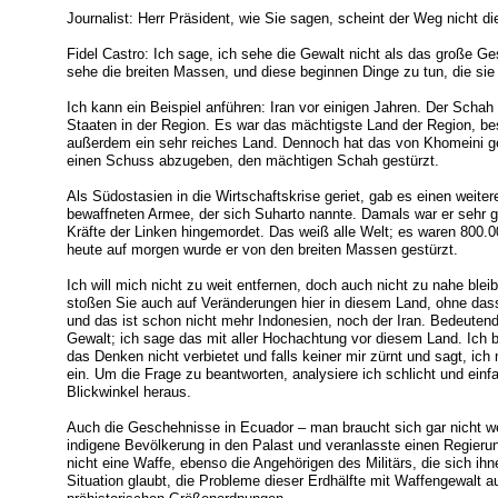
Journalist: Herr Präsident, wie Sie sagen, scheint der Weg nicht di
Fidel Castro: Ich sage, ich sehe die Gewalt nicht als das große G
sehe die breiten Massen, und diese beginnen Dinge zu tun, die sie
Ich kann ein Beispiel anführen: Iran vor einigen Jahren. Der Schah
Staaten in der Region. Es war das mächtigste Land der Region, b
außerdem ein sehr reiches Land. Dennoch hat das von Khomeini ge
einen Schuss abzugeben, den mächtigen Schah gestürzt.
Als Südostasien in die Wirtschaftskrise geriet, gab es einen weiter
bewaffneten Armee, der sich Suharto nannte. Damals war er sehr g
Kräfte der Linken hingemordet. Das weiß alle Welt; es waren 800.00
heute auf morgen wurde er von den breiten Massen gestürzt.
Ich will mich nicht zu weit entfernen, doch auch nicht zu nahe ble
stoßen Sie auch auf Veränderungen hier in diesem Land, ohne dass
und das ist schon nicht mehr Indonesien, noch der Iran. Bedeutend
Gewalt; ich sage das mit aller Hochachtung vor diesem Land. Ich be
das Denken nicht verbietet und falls keiner mir zürnt und sagt, ic
ein. Um die Frage zu beantworten, analysiere ich schlicht und ein
Blickwinkel heraus.
Auch die Geschehnisse in Ecuador – man braucht sich gar nicht w
indigene Bevölkerung in den Palast und veranlasste einen Regieru
nicht eine Waffe, ebenso die Angehörigen des Militärs, die sich ih
Situation glaubt, die Probleme dieser Erdhälfte mit Waffengewalt a