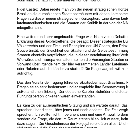
Journalist: Ja natürlich, die Intervention der NATO.
Fidel Castro: Dabei redete man von der neuen strategischen Konze
Brasilien die europäischen Staatsoberhäupter mit denen Lateinamerik
Fragen zu dieser neuen strategischen Konzeption. Eine davon laute
lateinamerikanischen und die Staaten der Karibik in der von der NA
inbegriffen sind.
Eine weitere und sehr angebrachte Frage war: Nach vielen Debatte
Erklärung dieses Gipfeltreffens, die besagt: Dieser strategische Bu
Völkerrechts und der Ziele und Prinzipien der UN-Charta, den Prinz
Souveränität, der Gleichheit der Staaten und der Selbstbestimmung
Staaten ebenfalls verpflichten, die in dieser Vereinbarung ihrer Ve
Wie würde sich Europa verhalten, sollten die Vereinigten Staaten 
Vorwand über irgendeinem der hier versammelten Länder Lateinam
oder Raketen auf die Länder zu starten? Die Frage war, ich will ni
aufrichtig.
Das den Vorsitz der Tagung führende Staatsoberhaupt Brasiliens, 
Fragen seien sehr bedeutsam und er empfehle ihre Beantwortung 
außeramtlichen Sitzung. Der deutsche Kanzler Schröder und die a
Führungspersönlichkeiten waren einverstanden.
Es kam zu der außeramtlichen Sitzung und ich wartete darauf, da
sprachen über dieses, über jenes und noch anderes. Die Zeit ver
sprechen. Ich wollte nicht impertinent sein und eine Antwort forder
sondern die Frage, die dort im Raum stehen blieb. Ich wusste, kei
dazu sagen. Die Geschehnisse der Folgejahre erklären alles. Und h