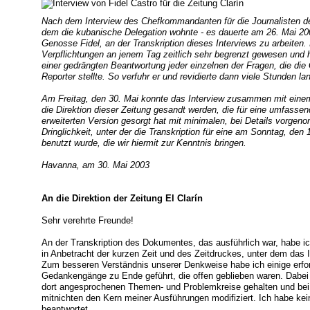
Nach dem Interview des Chefkommandanten für die Journalisten der
dem die kubanische Delegation wohnte - es dauerte am 26. Mai 200
Genosse Fidel, an der Transkription dieses Interviews zu arbeiten.
Verpflichtungen an jenem Tag zeitlich sehr begrenzt gewesen und 
einer gedrängten Beantwortung jeder einzelnen der Fragen, die die G
Reporter stellte. So verfuhr er und revidierte dann viele Stunden l
Am Freitag, den 30. Mai konnte das Interview zusammen mit einem
die Direktion dieser Zeitung gesandt werden, die für eine umfassen
erweiterten Version gesorgt hat mit minimalen, bei Details vorg
Dringlichkeit, unter der die Transkription für eine am Sonntag, de
benutzt wurde, die wir hiermit zur Kenntnis bringen.
Havanna, am 30. Mai 2003
An die Direktion der Zeitung El Clarín
Sehr verehrte Freunde!
An der Transkription des Dokumentes, das ausführlich war, habe ich
in Anbetracht der kurzen Zeit und des Zeitdruckes, unter dem das I
Zum besseren Verständnis unserer Denkweise habe ich einige erfo
Gedankengänge zu Ende geführt, die offen geblieben waren. Dabei h
dort angesprochenen Themen- und Problemkreise gehalten und bei 
mitnichten den Kern meiner Ausführungen modifiziert. Ich habe kei
beantwortet.