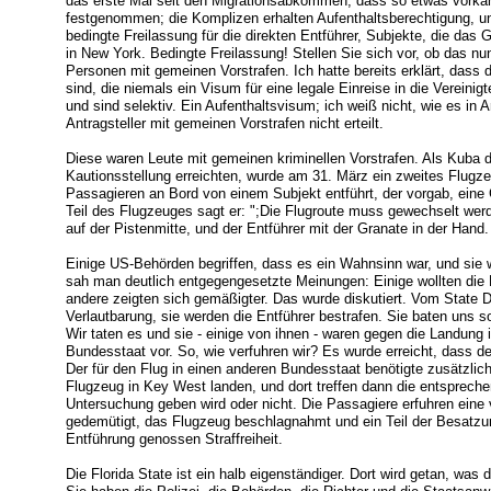
das erste Mal seit den Migrationsabkommen, dass so etwas vorka
festgenommen; die Komplizen erhalten Aufenthaltsberechtigung, und
bedingte Freilassung für die direkten Entführer, Subjekte, die das 
in New York. Bedingte Freilassung! Stellen Sie sich vor, ob das n
Personen mit gemeinen Vorstrafen. Ich hatte bereits erklärt, dass 
sind, die niemals ein Visum für eine legale Einreise in die Vereini
und sind selektiv. Ein Aufenthaltsvisum; ich weiß nicht, wie es in A
Antragsteller mit gemeinen Vorstrafen nicht erteilt.
Diese waren Leute mit gemeinen kriminellen Vorstrafen. Als Kuba 
Kautionsstellung erreichten, wurde am 31. März ein zweites Flugz
Passagieren an Bord von einem Subjekt entführt, der vorgab, eine 
Teil des Flugzeuges sagt er: ";Die Flugroute muss gewechselt werd
auf der Pistenmitte, und der Entführer mit der Granate in der Hand
Einige US-Behörden begriffen, dass es ein Wahnsinn war, und sie w
sah man deutlich entgegengesetzte Meinungen: Einige wollten die 
andere zeigten sich gemäßigter. Das wurde diskutiert. Vom State 
Verlautbarung, sie werden die Entführer bestrafen. Sie baten uns s
Wir taten es und sie - einige von ihnen - waren gegen die Landung 
Bundesstaat vor. So, wie verfuhren wir? Es wurde erreicht, dass de
Der für den Flug in einen anderen Bundesstaat benötigte zusätzlich
Flugzeug in Key West landen, und dort treffen dann die entsprech
Untersuchung geben wird oder nicht. Die Passagiere erfuhren eine
gedemütigt, das Flugzeug beschlagnahmt und ein Teil der Besatzu
Entführung genossen Straffreiheit.
Die Florida State ist ein halb eigenständiger. Dort wird getan, wa