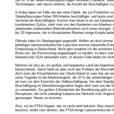
Nur 20 % der neuen Arbeitsplätze tragen formellen Charakter. Selb
Technologien, weit davon entfernt, die Anzahl der Beschäftigten zu 
In Kuba haben wir Fälle wie den einer Fabrik, die zur Produktion
Tabakpflanzungen früher 300 Arbeiter beschäftigte, und heute sind
Sechstel der Beschäftigten. Kommt man heute in ein auf Gasbasi
kombiniertem Zyklus, sieht man von den Hunderten von Arbeitern d
arbeitenden traditionellen Wärmekraftwerken nicht einen einzigen. 
bis 20 Ingenieure, die in klimatisierten Räumen einige Knöpfe betät
Oftmals habe ich Überlegungen angestellt. Wollen wir doch einma
beliebigen lateinamerikanischen Land eine enorme industrielle Entw
Entwicklung in Deutschland. Nicht gern erwähne ich die einzelnen
Risiko ein, der Einmischung angeprangert zu werden, so dass man
theoretischer Sicht behandeln kann. In diesem Falle bleibt mir nich
Nehmen wir also an, ein großes und begütertes Land wie Argentini
Deutschlands. Damit hätte es aber nicht das Problem der Beschäfti
doch einer der Krisenfaktoren war. Deutschland ist zwar das am w
seine Tragödie ist die Arbeitslosigkeit, die 10 % der arbeitsfähig
wir kurz vor dem Erreichen der Vollbeschäftigung. Von dem Stan
Beschäftigung im Dienstleistungssektor liegen wird, kam uns die I
zu verwandeln. Zur großen Zufriedenheit der Bevölkerung geht es d
Rezepturen, die nicht unbedingt kubanischer Herkunft sind. Angesi
gezwungen, Neues zu ersinnen.
Also, ich bin FTAA-Gegner, das ist recht wohl bekannt. Man müss
besitzen, wollte man denken, das FTAA bringe Lateinamerika die Ind