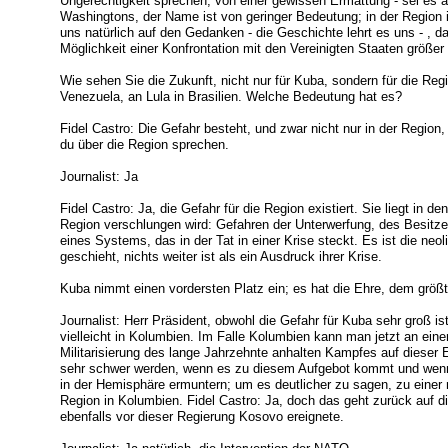
Ungerechtigkeit sprechen; von einer gewissen Ermattung - sei es
Washingtons, der Name ist von geringer Bedeutung; in der Region 
uns natürlich auf den Gedanken - die Geschichte lehrt es uns - , 
Möglichkeit einer Konfrontation mit den Vereinigten Staaten größer 
Wie sehen Sie die Zukunft, nicht nur für Kuba, sondern für die Re
Venezuela, an Lula in Brasilien. Welche Bedeutung hat es?
Fidel Castro: Die Gefahr besteht, und zwar nicht nur in der Region,
du über die Region sprechen.
Journalist: Ja
Fidel Castro: Ja, die Gefahr für die Region existiert. Sie liegt in d
Region verschlungen wird: Gefahren der Unterwerfung, des Besitz
eines Systems, das in der Tat in einer Krise steckt. Es ist die neoli
geschieht, nichts weiter ist als ein Ausdruck ihrer Krise.
Kuba nimmt einen vordersten Platz ein; es hat die Ehre, dem größt
Journalist: Herr Präsident, obwohl die Gefahr für Kuba sehr groß ist
vielleicht in Kolumbien. Im Falle Kolumbien kann man jetzt an ein
Militarisierung des lange Jahrzehnte anhalten Kampfes auf dieser E
sehr schwer werden, wenn es zu diesem Aufgebot kommt und wenn d
in der Hemisphäre ermuntern; um es deutlicher zu sagen, zu einer m
Region in Kolumbien. Fidel Castro: Ja, doch das geht zurück auf di
ebenfalls vor dieser Regierung Kosovo ereignete.