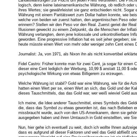
Landeswährungen zur Flucht um jeden Preis verurteilen. Die Pflicht
logisch, denn keine lateinamerikanische Währung, ob redlich oder un
ihres Wertes; sie gewährleistet sie ganz entschieden nicht. Sogar 
Währung mit einem Paritätswert zum Dollar halten konnte, wie beis
welche von beiden wir zuerst hatten, den argentinischen Peso oder
erinnern? Stellen wir den Peso vor den Real. Zuerst geriet der Rea
Illusionen geweckt zu einem Zeitpunkt, da die Menschen der Inflat
Währung verlangten, denn jene kolossale und unkontrollierbare Inf
geworden. Eine progressive Inflation hat es seit jeher gegeben; sie 
heute müsste einen Wert von mehr oder weniger zehn Cent eines Do
Journalist: Ja, von 1971, als Nixon ihn als nicht konvertibel erklärte
Fidel Castro: Früher konnte man für zwei Cent, ja sogar für einen 
dieser eine Cent lediglich der Werbung, 10,99 $ anstatt 11,00 $ ode
psychologische Wirkung von etwas Billigerem zu erzeugen.
Welche Währung ist stabil? Gold war eine Währung, wie für die Az
hatten einen Wert per se, einen Wert an sich, das Gold und der Kak
dieses Tauschmittels, das das Gold war, wer weiß wieviel Geld au
Ich meine, die Idee anderer Tauschmittel, eines Symbols des Gelde
die, dass das Symbol zu etwas geworden ist, das nach Belieben emi
missbraucht wurde, auch von den US-Amerikanern, denn sie gehör
ausgegeben haben und ihren Umtausch in Gold einstellten, wie Sie
Nun, hier gehe ich eventuell zu weit, doch ich wollte Ihnen aufze
dass es aufgrund all dieser Faktoren und weil das Geld abfließt u