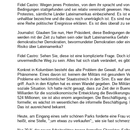
Fidel Castro: Wegen jenes Protestes, von dem ihr spracht und von
Bedingungen stattgefunden und sei relativ vereinzelt gewesen. He
Protestes, sämtliche Länder Lateinamerikas einbeziehend. Es ist ei
unhaltbar bezeichne und die dazu noch unerträglich ist. Es sind n
eine Reihe politischer Ereignisse erklären. Es ist dies überall zu s
Journalist: Glauben Sie nun, Herr Präsident, diese Bedingungen de
werden mit der Zeit zu halten sein oder läuft Lateinamerika Gefahr 
demokratischer Demokratien, bevormundeter Demokratien oder ein
Risiko über Lateinamerika?
Fidel Castro: Sehen Sie, diese ist eine komplizierte Frage. Doch i
unvermeidliche Weg zu sein. Alles hat sich stark verändert, es 
Konkret in Kolumbien besteht das alte Problem der Gewalt. Auf unse
Phänomene. Eines davon ist: keinem der Militärs mit gesundem V
Probleme ein herkömmlicher Staatsstreich in den Sinn. Es war dies
griff. Auch in den Köpfen hat es einen Wandel gegeben. Die Militä
soziale Situation. Ich hatte nicht gesagt, dass zur Zeit der in Bu
Milliarden für die sozioökonomische Entwicklung die Bevölkerungsa
524 Millionen; sie ist also enorm angestiegen. Die Beschäftigung, 
formelle; es wächst im wesentlichen die informelle Beschäftigung. E
Das ist ausreichend bekannt.
Heute, am Eingang eines sehr schönen Parks forderte eine Frau v
heißt, eine Stelle, ";um etwas zu verkaufen";, wie sie fast schmerz