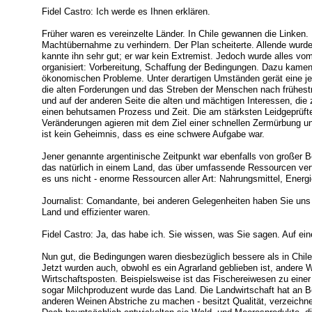
Fidel Castro: Ich werde es Ihnen erklären.
Früher waren es vereinzelte Länder. In Chile gewannen die Linken.
Machtübernahme zu verhindern. Der Plan scheiterte. Allende wurde P
kannte ihn sehr gut; er war kein Extremist. Jedoch wurde alles vom
organisiert: Vorbereitung, Schaffung der Bedingungen. Dazu kamen 
ökonomischen Probleme. Unter derartigen Umständen gerät eine je
die alten Forderungen und das Streben der Menschen nach frühest
und auf der anderen Seite die alten und mächtigen Interessen, die z
einen behutsamen Prozess und Zeit. Die am stärksten Leidgeprüft
Veränderungen agieren mit dem Ziel einer schnellen Zermürbung u
ist kein Geheimnis, dass es eine schwere Aufgabe war.
Jener genannte argentinische Zeitpunkt war ebenfalls von großer Be
das natürlich in einem Land, das über umfassende Ressourcen ver
es uns nicht - enorme Ressourcen aller Art: Nahrungsmittel, Energiet
Journalist: Comandante, bei anderen Gelegenheiten haben Sie uns öf
Land und effizienter waren.
Fidel Castro: Ja, das habe ich. Sie wissen, was Sie sagen. Auf eine
Nun gut, die Bedingungen waren diesbezüglich bessere als in Chile
Jetzt wurden auch, obwohl es ein Agrarland geblieben ist, andere W
Wirtschaftsposten. Beispielsweise ist das Fischereiwesen zu ein
sogar Milchproduzent wurde das Land. Die Landwirtschaft hat an 
anderen Weinen Abstriche zu machen - besitzt Qualität, verzeichnet