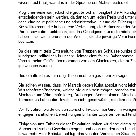
wissen recht gut, was das in der Sprache der Mafiosi bedeutet.
Möglicherweise war jedoch die größte Schamlosigkeit die Ankündig
entscheidenden sein werden, da danach um jeden Preis und unter
dass eine neue politische und administrative Leitung die Führung 
Sie vollkommen die kubanische Verfassung, die Befugnisse der Na
Partei sowie die Funktionen, die das Grundgesetz und die höchsten
haben — so wie allerorts in der Welt —, die die jeweilige Verantwo
besitzen.
Da dies nur mittels Entsendung von Truppen an Schlüsselpunkte de
kundgetan, militärisch in unsere Heimat einzufallen. Daher sandte 
Voraus meine Grüße, übernommen von den Gladiatoren, die im Zi
gezwungen wurden.
Heute halte ich es für nötig, Ihnen noch einiges mehr zu sagen.
Sie sollten wissen, dass Ihr Marsch gegen Kuba absolut nicht leicht
Wirtschaftsmaßnahmen, welche sie auch sein mögen, standhalten.
Blockade und Wirtschaftskrieg, Drohungen, Aggressionen, Mordplä
Terrorismus haben die Revolution nicht geschwächt, sondern gestä
Vor 43 Jahren wurde die verräterische Invasion bei Girón in weni
entgegen sämtlichen Berechnungen brillanter Experten vernichten
Einige von uns Führern dieser Revolution haben wir diese einmalige
Männer mit sieben Gewehren begann und dann mit den dem Fein
bewaffnete Heer Batistas schlug, das von den Vereinigten Staaten