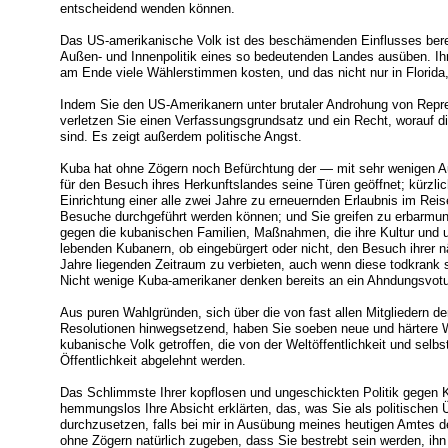
entscheidend wenden können.
Das US-amerikanische Volk ist des beschämenden Einflusses berei
Außen- und Innenpolitik eines so bedeutenden Landes ausüben. Ih
am Ende viele Wählerstimmen kosten, und das nicht nur in Florida
Indem Sie den US-Amerikanern unter brutaler Androhung von Repre
verletzen Sie einen Verfassungsgrundsatz und ein Recht, worauf d
sind. Es zeigt außerdem politische Angst.
Kuba hat ohne Zögern noch Befürchtung der — mit sehr wenigen 
für den Besuch ihres Herkunftslandes seine Türen geöffnet; kürzlich
Einrichtung einer alle zwei Jahre zu erneuernden Erlaubnis im Reis
Besuche durchgeführt werden können; und Sie greifen zu erbar
gegen die kubanischen Familien, Maßnahmen, die ihre Kultur und u
lebenden Kubanern, ob eingebürgert oder nicht, den Besuch ihrer n
Jahre liegenden Zeitraum zu verbieten, auch wenn diese todkrank s
Nicht wenige Kuba-amerikaner denken bereits an ein Ahndungsvot
Aus puren Wahlgründen, sich über die von fast allen Mitgliedern de
Resolutionen hinwegsetzend, haben Sie soeben neue und härtere
kubanische Volk getroffen, die von der Weltöffentlichkeit und sel
Öffentlichkeit abgelehnt werden.
Das Schlimmste Ihrer kopflosen und ungeschickten Politik gegen K
hemmungslos Ihre Absicht erklärten, das, was Sie als politische
durchzusetzen, falls bei mir in Ausübung meines heutigen Amtes der
ohne Zögern natürlich zugeben, dass Sie bestrebt sein werden, ihn