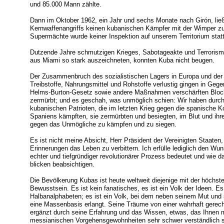
und 85.000 Mann zählte.
Dann im Oktober 1962, ein Jahr und sechs Monate nach Girón, ließ
Kernwaffenangriffs keinen kubanischen Kämpfer mit der Wimper zu
Supermächte wurde keiner Inspektion auf unserem Territorium stat
Dutzende Jahre schmutzigen Krieges, Sabotageakte und Terrorismus
aus Miami so stark auszeichneten, konnten Kuba nicht beugen.
Der Zusammenbruch des sozialistischen Lagers in Europa und der
Treibstoffe, Nahrungsmittel und Rohstoffe verlustig gingen in Gegen
Helms-Burton-Gesetz sowie andere Maßnahmen verschärften Block
zermürbt; und es geschah, was unmöglich schien: Wir haben durchg
kubanischen Patrioten, die im letzten Krieg gegen die spanische 
Spaniens kämpften, sie zermürbten und besiegten, im Blut und ihren
gegen das Unmögliche zu kämpfen und zu siegen.
Es ist nicht meine Absicht, Herr Präsident der Vereinigten Staaten
Erinnerungen das Leben zu verbittern. Ich erfülle lediglich den Wu
echter und tiefgründiger revolutionärer Prozess bedeutet und wie d
blicken beabsichtigen.
Die Bevölkerung Kubas ist heute weltweit diejenige mit der höchst
Bewusstsein. Es ist kein fanatisches, es ist ein Volk der Ideen. Es 
Halbanalphabeten; es ist ein Volk, bei dem neben seinem Mut un
eine Massenbasis erlangt. Seine Träume von einer wahrhaft gere
ergänzt durch seine Erfahrung und das Wissen, etwas, das Ihnen 
messianischen Vorgehensgewohnheiten sehr schwer verständlich s