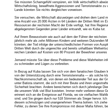
Sie müssten Schamgefühl verspüren, ein Volk wirtschaftlich abwürg
Wirtschaftskrieg, bewaffnete Aggressionen und Terroristenakte zu 
Lande könnten Sie nichts dergleichen vorweisen.
Sie versuchen, die Wirtschaft abzuwürgen und drohen dem Land mit
eine Anzahl von 20.000 Ärzten in 64 Ländern der Dritten Welt im E
Ressourcen der reichsten Macht der Erde verfügt, hat Ihre Regierun
abgelegensten Gegenden jener Länder entsandt, wie es Kuba tut.
Auf Ihrem Bewusstsein wie auch auf dem der Führer der reichsten 
jährlich mehr als zehn Millionen Kindern und weiteren Dutzenden M
könnten; der Tod infolge der unterschiedlichsten Formen von Ausp
Dritten Welt durch die ungerechte und bereits unhaltbare Weltwirt
reichen Ländern auf Kosten von 80 Prozent der Bewohner unseres
Jemand müsste Sie über diese Probleme und diese Wahrheiten infor
zu schmieden und Lügen zu verbreiten.
In Bezug auf Kuba lassen Sie sich von dem fanatischen Glauben l
von der Unterstützung durch eine Terroristenmafia — als solche kl
Nachkommenschaft ab, von denen ein bedeutender Teil aus der Gru
unter Batista stammt, die sich mit ihrer Beute und ihren ungestraft
Sicherheit brachten. Andere bereicherten sich durch jahrelange Die
die unserem Volk viel Blut kosteten. Immer mehr verlieren diese G
erinnert sich an die Ereignisse auf Florida, wo sie vielfachen Wah
sind; und Sie gingen durch nur 518 Stimmen als Sieger hervor. Ich w
diesem schmutzigen und unangenehmen Thema bohren. Ich ziehe vo
Fehler, zu denen Sie Ihre Kompromisse mit dieser Mafia führen, b