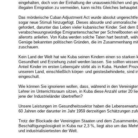
eingehalten, doch von der Einhaltung der unausweichlichen und gru
illegalen Emigration zu vermeiden, kann nichts Gleiches behauptet
Das mörderische Cuban Adjustment Act wurde absolut ungerechtfer
sogar neue Stimuli hinzugefügt. Dieses absurde und unmoralisch
gefordert, darunter das Leben vieler kubanischer Kinder. Seit dem
verabscheuungswürdige Emigrantenschacher per Schnellbooten ein
allerorts anliefen. Von Kuba werden solche Taten hart bestraft, wä
Genüge bekannten politischen Gründen, die im Zusammenhang mit 
zuschauen.
Kein Land der Welt hat wie Kuba seinen Kindern einen so starken 
Gesundheit und Erziehung zuteil werden lassen. Sie sollten wissen
Anteil Kinder im ersten Lebensjahr stirbt als in Kuba. Hundert Pr
unserem Land, einschließlich körper- und geistesbehinderte, sind 
eingeschult.
Wie können Sie ignorieren wollen, dass, während in den Vereinigten
Lehrer im Unterrichtsraum sitzen, in Kuba diese Anzahl unter 20 li
jene der Industrieländer übertreffen?
Unsere Leistungen im Gesundheitssektor haben die Lebenserwartun
60 Jahren oder darunter im Jahr 1959 derzeitigen Schätzungen zufo
Trotz der Blockade der Vereinigten Staaten und dem Zusammenbru
Beschäftigungslosigkeit in Kuba nur 2,3 %, liegt also um das Mehr
und industrialisiertesten der Welt.