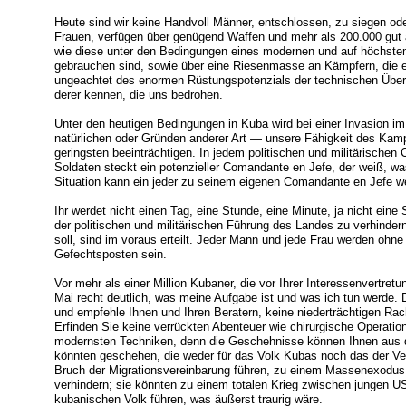
Heute sind wir keine Handvoll Männer, entschlossen, zu siegen ode
Frauen, verfügen über genügend Waffen und mehr als 200.000 gut a
wie diese unter den Bedingungen eines modernen und auf höchste
gebrauchen sind, sowie über eine Riesenmasse an Kämpfern, die eb
ungeachtet des enormen Rüstungspotenzials der technischen Über
derer kennen, die uns bedrohen.
Unter den heutigen Bedingungen in Kuba wird bei einer Invasion 
natürlichen oder Gründen anderer Art — unsere Fähigkeit des Kam
geringsten beeinträchtigen. In jedem politischen und militärischen
Soldaten steckt ein potenzieller Comandante en Jefe, der weiß, wa
Situation kann ein jeder zu seinem eigenen Comandante en Jefe w
Ihr werdet nicht einen Tag, eine Stunde, eine Minute, ja nicht ei
der politischen und militärischen Führung des Landes zu verhinde
soll, sind im voraus erteilt. Jeder Mann und jede Frau werden ohne
Gefechtsposten sein.
Vor mehr als einer Million Kubaner, die vor Ihrer Interessenvertret
Mai recht deutlich, was meine Aufgabe ist und was ich tun werde.
und empfehle Ihnen und Ihren Beratern, keine niederträchtigen Rac
Erfinden Sie keine verrückten Abenteuer wie chirurgische Operatio
modernsten Techniken, denn die Geschehnisse können Ihnen aus 
könnten geschehen, die weder für das Volk Kubas noch das der Ver
Bruch der Migrationsvereinbarung führen, zu einem Massenexodus, 
verhindern; sie könnten zu einem totalen Krieg zwischen jungen 
kubanischen Volk führen, was äußerst traurig wäre.