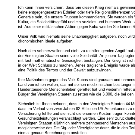
Ich kann Ihnen versichern, dass Sie diesen Krieg niemals gewinnen
keine entgegengesetzten Ethnien oder tiefe Religionsdifferenzen v
Generäle sein, die unsere Truppen kommandieren. Sie werden ein Vo
Kultur, ein Solidaritätsgefühl und ein soziales und humanes Werk,
ist. Aus einer militärischen Aktion gegen Kuba werden Sie keinen
Unser Volk wird niemals seine Unabhängigkeit aufgeben, noch wird 
ökonomischen Ideale aufgeben.
Nach dem schmerzvollen und nicht zu rechtfertigenden Angriff au
der Vereinigten Staaten seine volle Solidarität. An jenem Tag legte
mit fast mathematischer Genauigkeit bestätigen. Der Krieg ist nich
in der Welt Schluss zu machen. Jenes tragische Ereignis wurde a
eine Politik des Terrors und der Gewalt aufzuzwingen.
Ihre Maßnahmen gegen das Volk Kubas sind grausam und unmensc
Land vernichten wollen, das mit seinen medizinischen Leistungen 
Hunderttausende Menschenleben gerettet hat und weiterhin rettet 
Bürger der Vereinigten Staaten zu retten wie die 3.000, die bei d
Sicherlich ist Ihnen bekannt, dass in den Vereinigten Staaten 44 Mi
dass im Verlauf von zwei Jahren 82 Millionen US-Amerikanern zu 
Versicherung fehlte und sie nicht die enormen Kosten tragen konnte
Gesundheitsleistungen veranschlagt werden. Eine sehr zurückhalte
Vereinigten Staaten alljährlich mehrere zehntausend Menschen au
möglicherweise das Dreißig- oder Vierzigfache derer, die in den
einmal genaue Berechnungen anstellen.