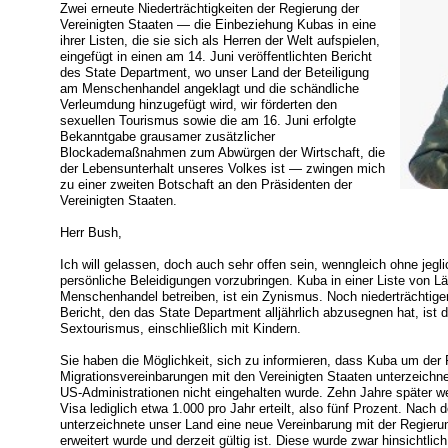
Zwei erneute Niederträchtigkeiten der Regierung der
Vereinigten Staaten — die Einbeziehung Kubas in eine
ihrer Listen, die sie sich als Herren der Welt aufspielen,
eingefügt in einen am 14. Juni veröffentlichten Bericht
des State Department, wo unser Land der Beteiligung
am Menschenhandel angeklagt und die schändliche
Verleumdung hinzugefügt wird, wir förderten den
sexuellen Tourismus sowie die am 16. Juni erfolgte
Bekanntgabe grausamer zusätzlicher
Blockademaßnahmen zum Abwürgen der Wirtschaft, die
der Lebensunterhalt unseres Volkes ist — zwingen mich
zu einer zweiten Botschaft an den Präsidenten der
Vereinigten Staaten.
Herr Bush,
Ich will gelassen, doch auch sehr offen sein, wenngleich ohne jeg
persönliche Beleidigungen vorzubringen. Kuba in einer Liste von L
Menschenhandel betreiben, ist ein Zynismus. Noch niederträchtiger
Bericht, den das State Department alljährlich abzusegnen hat, ist
Sextourismus, einschließlich mit Kindern.
Sie haben die Möglichkeit, sich zu informieren, dass Kuba um de
Migrationsvereinbarungen mit den Vereinigten Staaten unterzeichne
US-Administrationen nicht eingehalten wurde. Zehn Jahre später w
Visa lediglich etwa 1.000 pro Jahr erteilt, also fünf Prozent. Nach
unterzeichnete unser Land eine neue Vereinbarung mit der Regierun
erweitert wurde und derzeit gültig ist. Diese wurde zwar hinsichtli