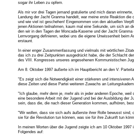
sogar ihr Leben zu opfern.
Als mir vor drei Tagen jemand gratulierte und mich daran erinnerte
Landung der Jacht Granma handelt, war meine erste Reaktion die d
und wie viel ist geschehen! Eingenommen von den aktuellen Verpf
jenen Aktionen teilnahmen, kaum mal eine Sekunde, um sich an di
den wir in den Tagen der Moncada-Kaserne und der Jacht Granma e
Lernvorgang definieren, wobei uns die eigene Unwissenheit beim A
erstaunt.
In einer enger Zusammenfassung und vielmals mit wörtlichen Zitat
das ich zu drei Zeitpunkten ausgedrückt habe, die der Schlacht de
des VIII. Kongresses unseres angesehenen Kommunistischen Jug
Am 8. Oktober 1997 äußerte ich im Hauptbericht an den V. Parteit
"Es zeigt sich die Notwendigkeit einer stärkeren und intensiveren 
diese Zeiten und diese Partei weiteren Zuwachs an Leitungskadern 
"Ich glaube, mehr denn je, mehr als in jeder anderen Epoche, weil d
eine besondere Arbeit mit der Jugend und bei der Ausbildung der Ju
sein, dass die, die nach dieser Generation kommen, aufhören, bess
"Wir wollen, dass sie sich aufs äußerste ihrer Rolle bewusst sind, 
sie für die Revolution tun können, was sie für ihre Zukunft tun kön
In meinen Worten über die Jugend zeigte ich am 10 Oktober 1997 i
Folgendes auf: