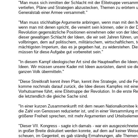
"Man muss sich inmitten der Schlacht mit der Elitetruppe versamm
vertiefen, Pläne und Strategien abzustecken, Themen zu erörtern u
Generalstab einer Armee versammelt."
"Man muss stichhaltige Argumente anbringen, wenn man mit den Mit
wenn man mit denen spricht, die verwirrt sein können, oder in der 
Revolution gegensätzliche Positionen einnehmen oder von der Ideol
dieser gewaltigen Schlacht der Ideen, die wir seit Jahren führen, 
vollbringen, dem auf politischem, militärischem, wirtschaftlichem,
mächtigsten Imperium, das es je gegeben hat, zu widerstehen. Di
müssen für diese Aufgabe gut vorbereitet sein."
"In diesem Kampf ideologischer Art sind die Hauptwaffen die Ideen
Ideen. Wir müssen unsere Kader mit Ideen ausrüsten, damit sie d
ganzen Volk übermitteln."
"Diese Streitkraft kennt ihren Plan, kennt ihre Strategie, und die 
komme nochmals darauf zurück, die Idee dieses Kampfes mit einer
Vorhutsarmee führt, eine Elitetruppe der Revolution. In die erste Rei
die letztendlich die gleiche Sache sind.
"In einer kurzen Zusammenkunft mit dem neuen Nationalkomitee ko
die Zahl von Genossen reduzierter ist, und in einer Versammlung m
größerer Freiheit sprechen, mit mehr Argumenten und Urteilseleme
"Dieser VII. Kongress - sagte ich damals - war ein ausgezeichnete
in großer Breite diskutiert werden konnte, auf dem auf keiner Wei
scheuen, im Gegenteil, es gab ständig Ermahnungen, alle Themen z