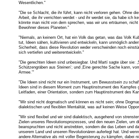
Wesentlichen."
"Die se Schlacht, die ihr führt, kann nicht verloren gehen. Ohne die
Arbeit, die ihr verrichten werdet - und ihr werdet sie, da habe ich ke
könnte man nicht von dem sprechen, was wir uns erträumen, nicht n
Bewohner dieses Planeten."
"Niemals, an keinem Ort, hat ein Volk das getan, was das Volk Ku
tut, Ideen sähen, kultivieren und entwickeln, kann unmöglich ander
Sicherheit, dass diese Revolution weder verschwinden noch einstürz
sich vertiefen und weiterentwickeln."
"Die gerechten Ideen sind unbesiegbar. Und Martí sagte über sie: 
Schützengräben aus Steinen’; und ‚Eine gerechte Sache kann, vom
Armee.’"
"Die Ideen sind nicht nur ein Instrument, um Bewusstsein zu schaf
Ideen sind in diesem Moment zum Hauptinstrument des Kampfes gew
Leitfaden, einer Orientation, sondern zum Hauptinstrument des Ka
"Wir sind nicht dogmatisch und können es nicht sein; ohne Dogmas 
dialektischen und flexiblen Mentalität, was auf keinen Weise Opp
"Wir sind flexibel und wir sind dialektisch, ausgehend von strenst
Zielen unseres Revolutionsprozesses, und den neuen Zielen, um di
beanspruchten und nicht anstrebten, sondern die das Leben und d
unserem Land und unseren Revolutionären auferlegt hat. Und wenn
andere Alternative als mit voller Begeisterung zu kämpfen, dabei 