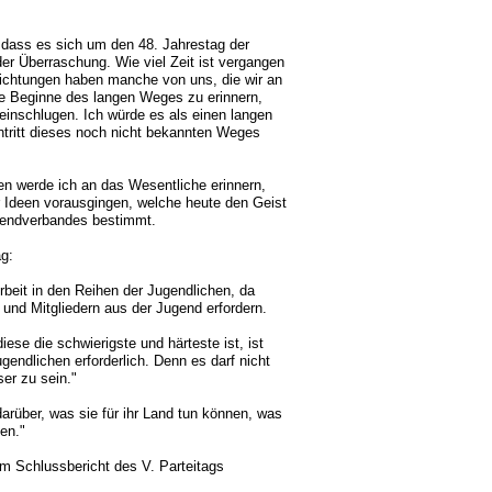
, dass es sich um den 48. Jahrestag der
er Überraschung. Wie viel Zeit ist vergangen
lichtungen haben manche von uns, die wir an
e Beginne des langen Weges zu erinnern,
inschlugen. Ich würde es als einen langen
ntritt dieses noch nicht bekannten Weges
en werde ich an das Wesentliche erinnern,
r Ideen vorausgingen, welche heute den Geist
endverbandes bestimmt.
ag:
Arbeit in den Reihen der Jugendlichen, da
und Mitgliedern aus der Jugend erfordern.
iese die schwierigste und härteste ist, ist
gendlichen erforderlich. Denn es darf nicht
er zu sein."
darüber, was sie für ihr Land tun können, was
nen."
m Schlussbericht des V. Parteitags