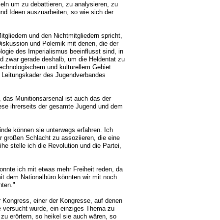
eln um zu debattieren, zu analysieren, zu
nd Ideen auszuarbeiten, so wie sich der
gliedern und den Nichtmitgliedern spricht,
Diskussion und Polemik mit denen, die der
ogie des Imperialismus beeinflusst sind, in
und zwar gerade deshalb, um die Heldentat zu
 technologischem und kulturellem Gebiet
e Leitungskader des Jugendverbandes
, das Munitionsarsenal ist auch das der
iese ihrerseits der gesamte Jugend und dem
Feinde können sie unterwegs erfahren. Ich
 großen Schlacht zu assoziieren, die eine
he stelle ich die Revolution und die Partei,
nnte ich mit etwas mehr Freiheit reden, da
it dem Nationalbüro könnten wir mit noch
nten."
r Kongress, einer der Kongresse, auf denen
se versucht wurde, ein einziges Thema zu
u erörtern, so heikel sie auch wären, so