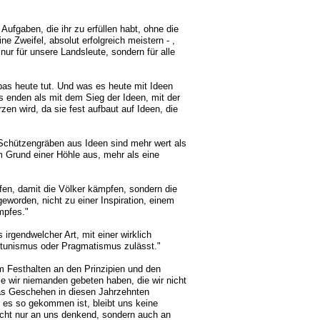
 Aufgaben, die ihr zu erfüllen habt, ohne die
ine Zweifel, absolut erfolgreich meistern - ,
ur für unsere Landsleute, sondern für alle
bas heute tut. Und was es heute mit Ideen
s enden als mit dem Sieg der Ideen, mit der
en wird, da sie fest aufbaut auf Ideen, die
‚Schützengräben aus Ideen sind mehr wert als
 Grund einer Höhle aus, mehr als eine
fen, damit die Völker kämpfen, sondern die
orden, nicht zu einer Inspiration, einem
mpfes."
irgendwelcher Art, mit einer wirklich
ortunismus oder Pragmatismus zulässt."
em Festhalten an den Prinzipien und den
e wir niemanden gebeten haben, die wir nicht
as Geschehen in diesen Jahrzehnten
 es so gekommen ist, bleibt uns keine
nicht nur an uns denkend, sondern auch an