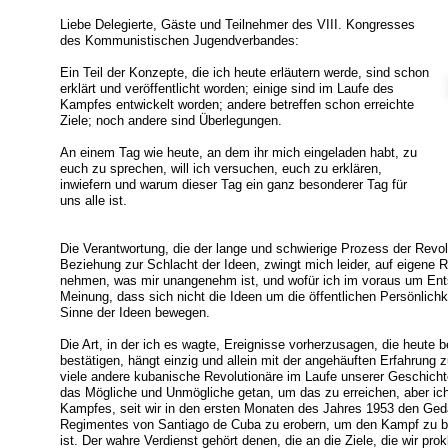
Liebe Delegierte, Gäste und Teilnehmer des VIII. Kongresses
des Kommunistischen Jugendverbandes:
Ein Teil der Konzepte, die ich heute erläutern werde, sind schon
erklärt und veröffentlicht worden; einige sind im Laufe des
Kampfes entwickelt worden; andere betreffen schon erreichte
Ziele; noch andere sind Überlegungen.
An einem Tag wie heute, an dem ihr mich eingeladen habt, zu
euch zu sprechen, will ich versuchen, euch zu erklären,
inwiefern und warum dieser Tag ein ganz besonderer Tag für
uns alle ist.
Die Verantwortung, die der lange und schwierige Prozess der Revolu
Beziehung zur Schlacht der Ideen, zwingt mich leider, auf eigen
nehmen, was mir unangenehm ist, und wofür ich im voraus um Ent
Meinung, dass sich nicht die Ideen um die öffentlichen Persönlic
Sinne der Ideen bewegen.
Die Art, in der ich es wagte, Ereignisse vorherzusagen, die heute 
bestätigen, hängt einzig und allein mit der angehäuften Erfahrung
viele andere kubanische Revolutionäre im Laufe unserer Geschich
das Mögliche und Unmögliche getan, um das zu erreichen, aber ich 
Kampfes, seit wir in den ersten Monaten des Jahres 1953 den Ge
Regimentes von Santiago de Cuba zu erobern, um den Kampf zu beg
ist. Der wahre Verdienst gehört denen, die an die Ziele, die wir pro