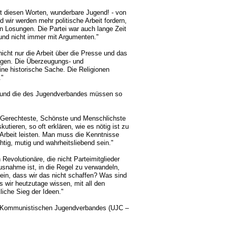
it diesen Worten, wunderbare Jugend! - von
 wir werden mehr politische Arbeit fordern,
on Losungen. Die Partei war auch lange Zeit
und nicht immer mit Argumenten."
icht nur die Arbeit über die Presse und das
ngen. Die Überzeugungs- und
ne historische Sache. Die Religionen
."
r und die des Jugendverbandes müssen so
s Gerechteste, Schönste und Menschlichste
kutieren, so oft erklären, wie es nötig ist zu
 Arbeit leisten. Man muss die Kenntnisse
chtig, mutig und wahrheitsliebend sein."
Revolutionäre, die nicht Parteimitglieder
Ausnahme ist, in die Regel zu verwandeln,
ein, dass wir das nicht schaffen? Was sind
s wir heutzutage wissen, mit all den
liche Sieg der Ideen."
s Kommunistischen Jugendverbandes (UJC –