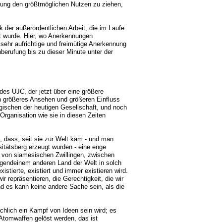
ung den größtmöglichen Nutzen zu ziehen,
der außerordentlichen Arbeit, die im Laufe
et wurde. Hier, wo Anerkennungen
ehr aufrichtige und freimütige Anerkennung
berufung bis zu dieser Minute unter der
 des UJC, der jetzt über eine größere
ein größeres Ansehen und größeren Einfluss
egischen der heutigen Gesellschaft, und noch
Organisation wie sie in diesen Zeiten
, dass, seit sie zur Welt kam - und man
itätsberg erzeugt wurden - eine enge
e von siamesischen Zwillingen, zwischen
rgendeinem anderen Land der Welt in solch
stierte, existiert und immer existieren wird.
r repräsentieren, die Gerechtigkeit, die wir
und es kann keine andere Sache sein, als die
chlich ein Kampf von Ideen sein wird; es
 Atomwaffen gelöst werden, das ist