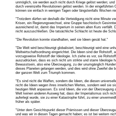
unmöglich, sie werden auch nicht durch Kriege gelöst werden; und
durch vereinzelte Revolutionen gelöst werden. In der eingeführten 
können sie einfach in wenigen Tagen oder längstenfalls Wochen ni
"Trotzdem dürfen wir deshalb die Verteidigung nicht eine Minute v
Krisen, ein Regierungswechsel, eine Gruppe faschistisch Gesinnte
ausreichend ist, damit das Imperium in seinen alten Kurs verfällt. 
nicht auszuschließen. Die tatsächliche Schlacht ist heute die Schl
"Die Revolution konnte standhalten, weil sie Ideen gesät hat."
"Die Welt wird beschleunigt globalisiert, beschleunigt wird eine unh
Weltwirtschaftsordnung eingerichtet. Die Ideen sind der Rohstoff, 
vorzugsweise Rohstoff der Ideologie. Ich ziehe es vor, sie Rohst
auszudrücken, dass es sich nicht um strikte und starre Ideologie h
Bewusstsein, also eine Überzeugung, zu der unumgänglich Hunder
dieses Planeten gelangen werden, und dies wird ohne Zweifel die be
der ganzen Welt zum Triumph kommen.
"Es sind nicht die Waffen, sondern die Ideen, die diesen universe
nicht die Ideen wegen ihres innerlichen Wertes, sondern weil sie si
heutigen Welt anpassen. Es sind Ideen, die von der Überzeugung
Welt keinen anderen Ausweg hat, dass der Imperialismus sich nic
auferlegt wurde, sie zu einer Katastrophe führt, zu einer unvermei
früher als später.
"Unter dem Gesichtspunkt dieser Prämissen und dieser Überzeugun
und was wir in diesen Tagen gemacht haben; es ist bei weitem nich