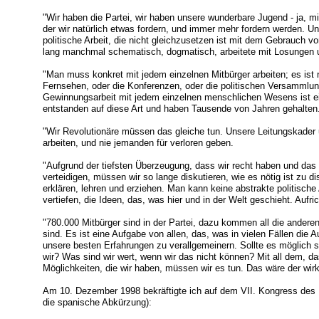
"Wir haben die Partei, wir haben unsere wunderbare Jugend - ja, m
der wir natürlich etwas fordern, und immer mehr fordern werden. Und
politische Arbeit, die nicht gleichzusetzen ist mit dem Gebrauch v
lang manchmal schematisch, dogmatisch, arbeitete mit Losungen 
"Man muss konkret mit jedem einzelnen Mitbürger arbeiten; es ist n
Fernsehen, oder die Konferenzen, oder die politischen Versammlu
Gewinnungsarbeit mit jedem einzelnen menschlichen Wesens ist ei
entstanden auf diese Art und haben Tausende von Jahren gehalten
"Wir Revolutionäre müssen das gleiche tun. Unsere Leitungskade
arbeiten, und nie jemanden für verloren geben.
"Aufgrund der tiefsten Überzeugung, dass wir recht haben und da
verteidigen, müssen wir so lange diskutieren, wie es nötig ist zu dis
erklären, lehren und erziehen. Man kann keine abstrakte politische
vertiefen, die Ideen, das, was hier und in der Welt geschieht. Aufri
"780.000 Mitbürger sind in der Partei, dazu kommen all die anderen 
sind. Es ist eine Aufgabe von allen, das, was in vielen Fällen die 
unsere besten Erfahrungen zu verallgemeinern. Sollte es möglich s
wir? Was sind wir wert, wenn wir das nicht können? Mit all dem, da
Möglichkeiten, die wir haben, müssen wir es tun. Das wäre der wirk
Am 10. Dezember 1998 bekräftigte ich auf dem VII. Kongress de
die spanische Abkürzung):