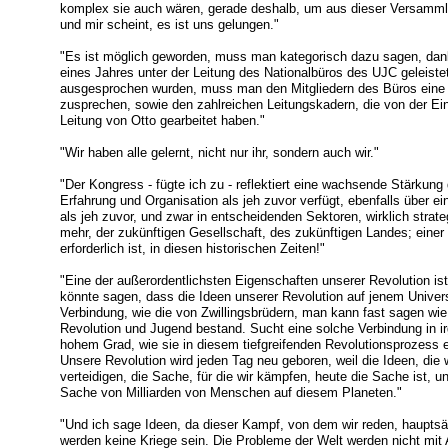
komplex sie auch wären, gerade deshalb, um aus dieser Versamml
und mir scheint, es ist uns gelungen."
"Es ist möglich geworden, muss man kategorisch dazu sagen, dank 
eines Jahres unter der Leitung des Nationalbüros des UJC geleist
ausgesprochen wurden, muss man den Mitgliedern des Büros eine s
zusprechen, sowie den zahlreichen Leitungskadern, die von der Ein
Leitung von Otto gearbeitet haben."
"Wir haben alle gelernt, nicht nur ihr, sondern auch wir."
"Der Kongress - fügte ich zu - reflektiert eine wachsende Stärkung
Erfahrung und Organisation als jeh zuvor verfügt, ebenfalls über 
als jeh zuvor, und zwar in entscheidenden Sektoren, wirklich strat
mehr, der zukünftigen Gesellschaft, des zukünftigen Landes; einer 
erforderlich ist, in diesen historischen Zeiten!"
"Eine der außerordentlichsten Eigenschaften unserer Revolution ist
könnte sagen, dass die Ideen unserer Revolution auf jenem Univers
Verbindung, wie die von Zwillingsbrüdern, man kann fast sagen wi
Revolution und Jugend bestand. Sucht eine solche Verbindung in i
hohem Grad, wie sie in diesem tiefgreifenden Revolutionsprozess exi
Unsere Revolution wird jeden Tag neu geboren, weil die Ideen, die wi
verteidigen, die Sache, für die wir kämpfen, heute die Sache ist, 
Sache von Milliarden von Menschen auf diesem Planeten."
"Und ich sage Ideen, da dieser Kampf, von dem wir reden, hauptsä
werden keine Kriege sein. Die Probleme der Welt werden nicht mit