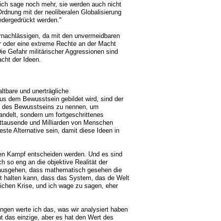
 ich sage noch mehr, sie werden auch nicht
Ordnung mit der neoliberalen Globalisierung
edergedrückt werden."
ernachlässigen, da mit den unvermeidbaren
r oder eine extreme Rechte an der Macht
Die Gefahr militärischer Aggressionen sind
acht der Ideen.
altbare und unerträgliche
aus dem Bewusstsein gebildet wird, sind der
off des Bewusstseins zu nennen, um
andelt, sondern um fortgeschrittenes
ttausende und Milliarden von Menschen
ste Alternative sein, damit diese Ideen in
llen Kampf entscheiden werden. Und es sind
ch so eng an die objektive Realität der
 ausgehen, dass mathematisch gesehen die
ht halten kann, dass das System, das de Welt
dlichen Krise, und ich wage zu sagen, eher
gen werte ich das, was wir analysiert haben
t das einzige, aber es hat den Wert des