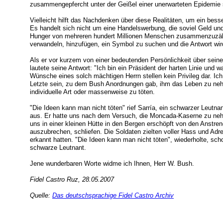
zusammengepfercht unter der Geißel einer unerwarteten Epidemie 
Vielleicht hilft das Nachdenken über diese Realitäten, um ein bess
Es handelt sich nicht um eine Handelswerbung, die soviel Geld un
Hunger von mehreren hundert Millionen Menschen zusammenzuzählen
verwandeln, hinzufügen, ein Symbol zu suchen und die Antwort wi
Als er vor kurzem von einer bedeutenden Persönlichkeit über seine
lautete seine Antwort: "Ich bin ein Präsident der harten Linie und w
Wünsche eines solch mächtigen Herrn stellen kein Privileg dar. Ich
Letzte sein, zu dem Bush Anordnungen gab, ihm das Leben zu nehme
individuelle Art oder massenweise zu töten.
"Die Ideen kann man nicht töten" rief Sarría, ein schwarzer Leutnan
aus. Er hatte uns nach dem Versuch, die Moncada-Kaserne zu n
uns in einer kleinen Hütte in den Bergen erschöpft von den Anstr
auszubrechen, schliefen. Die Soldaten zielten voller Hass und Adr
erkannt hatten. "Die Ideen kann man nicht töten", wiederholte, sch
schwarze Leutnant.
Jene wunderbaren Worte widme ich Ihnen, Herr W. Bush.
Fidel Castro Ruz, 28.05.2007
Quelle:
Das deutschsprachige Fidel Castro Archiv