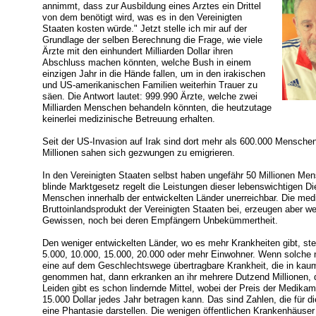
annimmt, dass zur Ausbildung eines Arztes ein Drittel
von dem benötigt wird, was es in den Vereinigten
Staaten kosten würde." Jetzt stelle ich mir auf der
Grundlage der selben Berechnung die Frage, wie viele
Ärzte mit den einhundert Milliarden Dollar ihren
Abschluss machen könnten, welche Bush in einem
einzigen Jahr in die Hände fallen, um in den irakischen
und US-amerikanischen Familien weiterhin Trauer zu
säen. Die Antwort lautet: 999.990 Ärzte, welche zwei
Milliarden Menschen behandeln könnten, die heutzutage
keinerlei medizinische Betreuung erhalten.
Seit der US-Invasion auf Irak sind dort mehr als 600.000 Mensc
Millionen sahen sich gezwungen zu emigrieren.
In den Vereinigten Staaten selbst haben ungefähr 50 Millionen M
blinde Marktgesetz regelt die Leistungen dieser lebenswichtigen Di
Menschen innerhalb der entwickelten Länder unerreichbar. Die med
Bruttoinlandsprodukt der Vereinigten Staaten bei, erzeugen aber we
Gewissen, noch bei deren Empfängern Unbekümmertheit.
Den weniger entwickelten Länder, wo es mehr Krankheiten gibt, ste
5.000, 10.000, 15.000, 20.000 oder mehr Einwohner. Wenn solche 
eine auf dem Geschlechtswege übertragbare Krankheit, die in ka
genommen hat, dann erkranken an ihr mehrere Dutzend Millionen, da
Leiden gibt es schon lindernde Mittel, wobei der Preis der Medika
15.000 Dollar jedes Jahr betragen kann. Das sind Zahlen, die für d
eine Phantasie darstellen. Die wenigen öffentlichen Krankenhäuser s